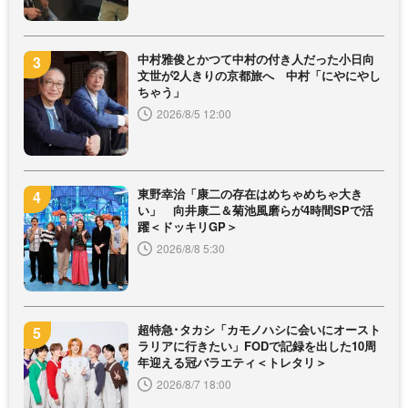
中村雅俊とかつて中村の付き人だった小日向
文世が2人きりの京都旅へ 中村「にやにやし
ちゃう」
2026/8/5 12:00
東野幸治「康二の存在はめちゃめちゃ大き
い」 向井康二＆菊池風磨らが4時間SPで活
躍＜ドッキリGP＞
2026/8/8 5:30
超特急･タカシ「カモノハシに会いにオースト
ラリアに行きたい」FODで記録を出した10周
年迎える冠バラエティ＜トレタリ＞
2026/8/7 18:00