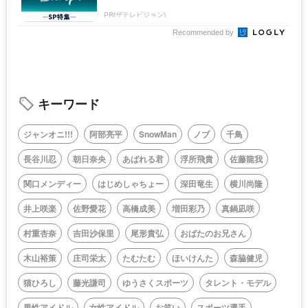
PR(ザテレビジョン)
Recommended by
キーワード
ジャンオニ!!!
阿部亮平
SnowMan
ノブ
千鳥
長谷川忍
朝日奈央
あばれる君
浮所飛貴
佐藤龍我
関口メンディー
はじめしゃちょー
深田竜生
横川尚隆
井上咲楽
佐野愛花
高橋成美
増田彩乃
真鍋凪咲
村重杏奈
吉田沙保里
尾形貴弘
おばたのお兄さん
木山裕策
庄司栄太
たむたむ
ほいけんた
森脇健児
猫ひろし
藤光謙司
ゆうさくスポーツ
タレント・モデル
男性アイドル
女性アイドル
お笑い
スポーツ選手