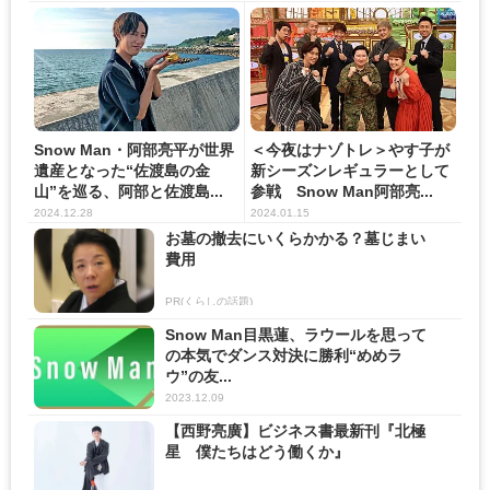
Snow Man・阿部亮平が世界
＜今夜はナゾトレ＞やす子が
遺産となった“佐渡島の金
新シーズンレギュラーとして
山”を巡る、阿部と佐渡島...
参戦 Snow Man阿部亮...
2024.12.28
2024.01.15
お墓の撤去にいくらかかる？墓じまい
費用
PR(くらしの話題)
Snow Man目黒蓮、ラウールを思って
の本気でダンス対決に勝利“めめラ
ウ”の友...
2023.12.09
【西野亮廣】ビジネス書最新刊『北極
星 僕たちはどう働くか』