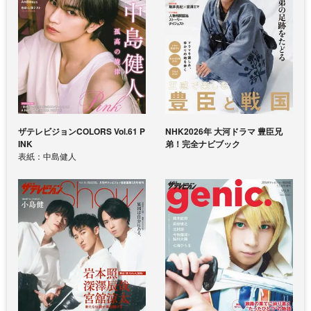
ザテレビジョンCOLORS Vol.61 P
NHK2026年 大河ドラマ 豊臣兄
INK
弟！完全ナビブック
表紙：中島健人