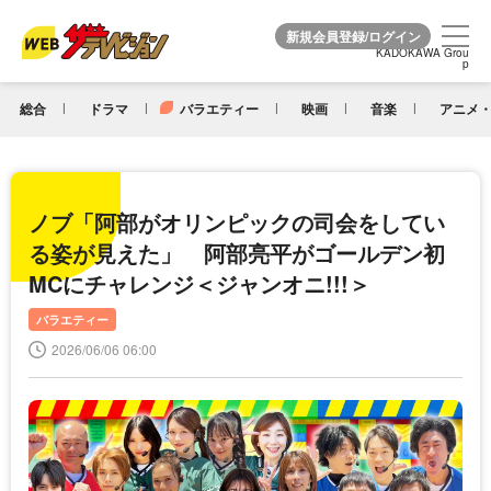
KADOKAWA Grou
KADOKAWA Grou
p
p
総合
ドラマ
バラエティー
映画
音楽
アニメ・
ノブ「阿部がオリンピックの司会をしてい
る姿が見えた」 阿部亮平がゴールデン初
MCにチャレンジ＜ジャンオニ!!!＞
バラエティー
2026/06/06 06:00