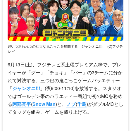
追いつ追われつの壮大な鬼ごっこを展開する「ジャンオニ!!!」
(C)フジテ
レビ
6月13日(土)、フジテレビ系土曜プレミアム枠で、プレ
イヤーが「グー」「チョキ」「パー」の3チームに分か
れて対決する、三つ巴の鬼ごっこゲームバラエティー
「
ジャンオニ!!!
」(夜9:00-11:10)を放送する。スタジオ
ではゴールデン帯のバラエティー番組で初のMCを務め
る
阿部亮平
(
Snow Man
)と、
ノブ
(
千鳥
)がダブルMCとし
てタッグを組み、ゲームを盛り上げる。