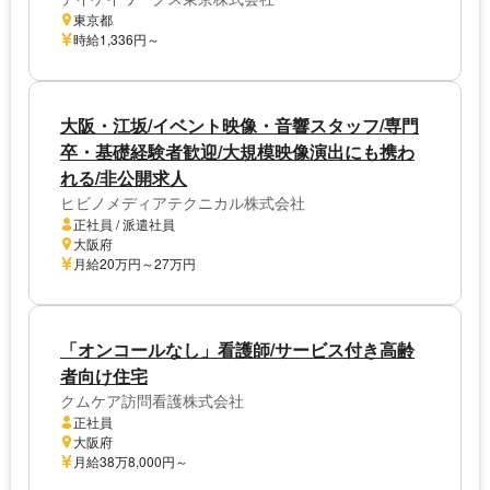
東京都
時給1,336円～
大阪・江坂/イベント映像・音響スタッフ/専門
卒・基礎経験者歓迎/大規模映像演出にも携わ
れる/非公開求人
ヒビノメディアテクニカル株式会社
正社員 / 派遣社員
大阪府
月給20万円～27万円
「オンコールなし」看護師/サービス付き高齢
者向け住宅
クムケア訪問看護株式会社
正社員
大阪府
月給38万8,000円～