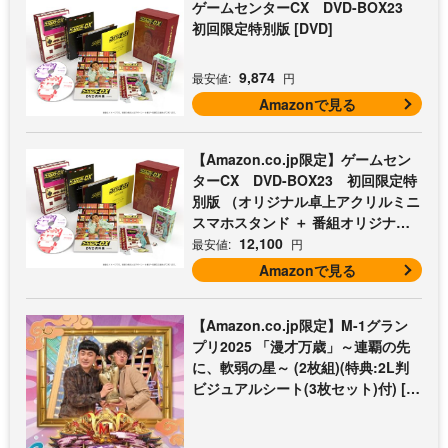
ゲームセンターCX DVD-BOX23
初回限定特別版 [DVD]
9,874
最安値:
円
Amazonで見る
【Amazon.co.jp限定】ゲームセン
ターCX DVD-BOX23 初回限定特
別版 （オリジナル卓上アクリルミニ
スマホスタンド ＋ 番組オリジナル
マイクロファイバークロス（オレン
12,100
最安値:
円
ジ） 付） [DVD]
Amazonで見る
【Amazon.co.jp限定】M-1グラン
プリ2025 「漫才万歳」～連覇の先
に、軟弱の星～ (2枚組)(特典:2L判
ビジュアルシート(3枚セット)付) [D
VD]