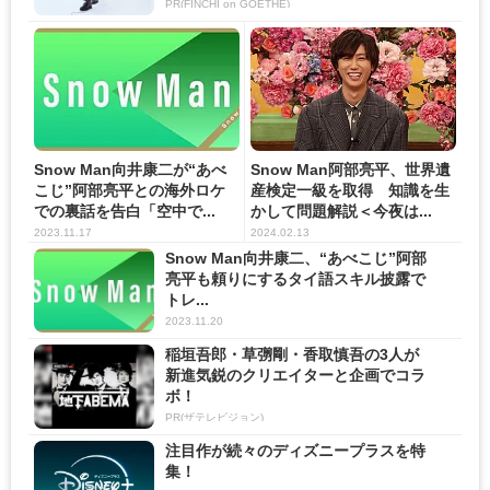
PR(FINCHI on GOETHE)
Snow Man向井康二が“あべ
Snow Man阿部亮平、世界遺
こじ”阿部亮平との海外ロケ
産検定一級を取得 知識を生
での裏話を告白「空中で...
かして問題解説＜今夜は...
2023.11.17
2024.02.13
Snow Man向井康二、“あべこじ”阿部
亮平も頼りにするタイ語スキル披露で
トレ...
2023.11.20
稲垣吾郎・草彅剛・香取慎吾の3人が
新進気鋭のクリエイターと企画でコラ
ボ！
PR(ザテレビジョン)
注目作が続々のディズニープラスを特
集！