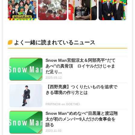
よく一緒に読まれているニュース
Snow Man宮舘涼太＆阿部亮平“だて
あべ”の真骨頂 ロイヤルだけじゃま
だ足り...
2025.05.12
【西野亮廣】つくりたいものを追求で
きる環境の作り方とは
PR(FINCHI on GOETHE)
Snow Man“めめなべ”目黒蓮と渡辺翔
太が初のメンバー9人だけの食事会を
語る
2023.11.03