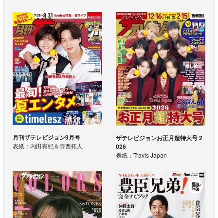
月刊ザテレビジョン9月号
ザテレビジョンお正月超特大号 2
表紙：内田有紀＆寺西拓人
026
表紙：Travis Japan