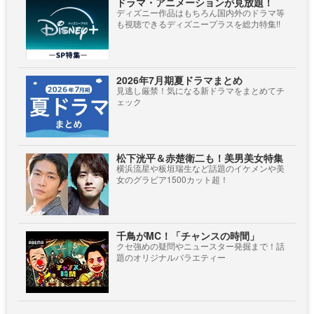
ドラマ・アニメーションが見放題！
ディズニー作品はもちろん国内外のドラマ等
も視聴できるディズニープラスを総力特集!!
2026年7月期夏ドラマまとめ
見逃し厳禁！気になる新ドラマをまとめてチ
ェック
松下洸平＆赤楚衛二も！美男美女特集
横浜流星や板垣瑞生など話題のイケメンや美
女のグラビア1500カット超！
千鳥がMC！「チャンスの時間」
クセ強めの疑問やニュースター発掘まで！話
題のオリジナルバラエティー