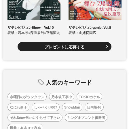
ザテレビジョンShow Vol.10
ザテレビジョンgenic. Vol.8
表紙：岩本照×深澤辰哉×宮舘涼太
表紙：山姥切国広
プレゼントに応募する
人気のキーワード
水曜日のダウンタウン
乃木坂工事中
TOKIOカケル
なにわ男子
しゃべくり007
SnowMan
日向坂46
それSnowManにやらせて下さい
キングオブコント優勝者
櫻井・有吉THE夜会