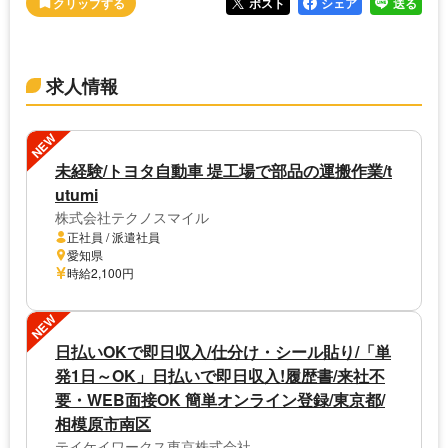
ポスト
シェア
送る
求人情報
NEW
未経験/トヨタ自動車 堤工場で部品の運搬作業/t
utumi
株式会社テクノスマイル
正社員 / 派遣社員
愛知県
時給2,100円
NEW
日払いOKで即日収入/仕分け・シール貼り/「単
発1日～OK」日払いで即日収入!履歴書/来社不
要・WEB面接OK 簡単オンライン登録/東京都/
相模原市南区
テイケイワークス東京株式会社