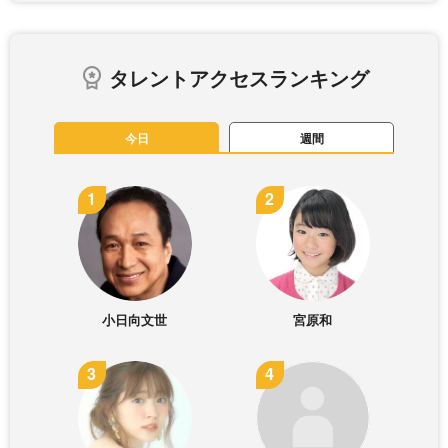
タレントアクセスランキング
今日
週間
小日向文世
宮原和