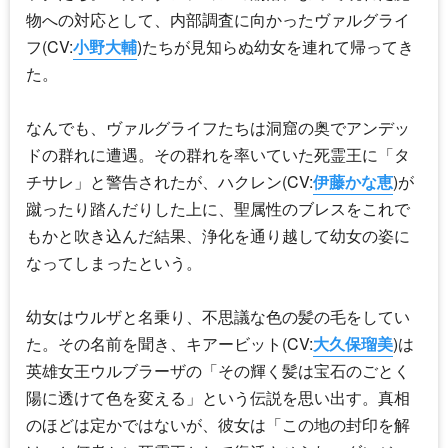
物への対応として、内部調査に向かったヴァルグライ
フ(CV:
小野大輔
)たちが見知らぬ幼女を連れて帰ってき
た。
なんでも、ヴァルグライフたちは洞窟の奥でアンデッ
ドの群れに遭遇。その群れを率いていた死霊王に「タ
チサレ」と警告されたが、ハクレン(CV:
伊藤かな恵
)が
蹴ったり踏んだりした上に、聖属性のブレスをこれで
もかと吹き込んだ結果、浄化を通り越して幼女の姿に
なってしまったという。
幼女はウルザと名乗り、不思議な色の髪の毛をしてい
た。その名前を聞き、キアービット(CV:
大久保瑠美
)は
英雄女王ウルブラーザの「その輝く髪は宝石のごとく
陽に透けて色を変える」という伝説を思い出す。真相
のほどは定かではないが、彼女は「この地の封印を解