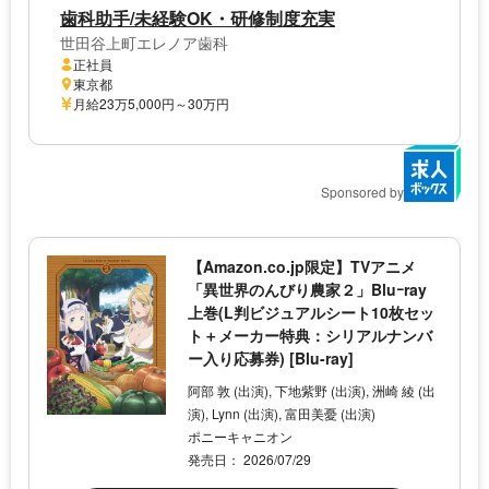
歯科助手/未経験OK・研修制度充実
世田谷上町エレノア歯科
正社員
東京都
月給23万5,000円～30万円
Sponsored by
【Amazon.co.jp限定】TVアニメ
「異世界のんびり農家２」Bluｰray
上巻(L判ビジュアルシート10枚セッ
ト＋メーカー特典：シリアルナンバ
ー入り応募券) [Blu-ray]
阿部 敦 (出演), 下地紫野 (出演), 洲崎 綾 (出
演), Lynn (出演), 富田美憂 (出演)
ポニーキャニオン
発売日： 2026/07/29