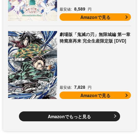
8,589
最安値:
円
Amazonで見る
劇場版「鬼滅の刃」無限城編 第一章
猗窩座再来 完全生産限定版 [DVD]
7,828
最安値:
円
Amazonで見る
Amazonでもっと見る