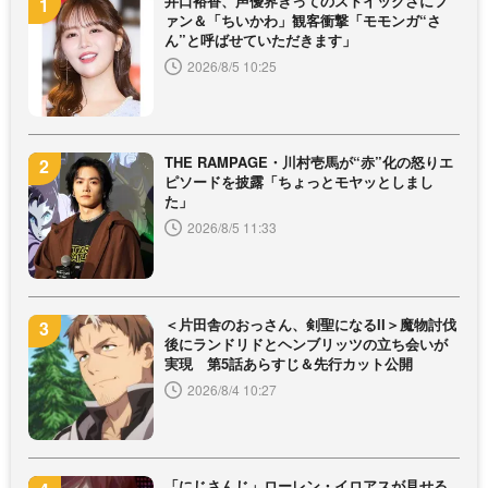
井口裕香、声優界きってのストイックさにフ
ァン＆「ちいかわ」観客衝撃「モモンガ“さ
ん”と呼ばせていただきます」
2026/8/5 10:25
THE RAMPAGE・川村壱馬が“赤”化の怒りエ
ピソードを披露「ちょっとモヤッとしまし
た」
2026/8/5 11:33
＜片田舎のおっさん、剣聖になるII＞魔物討伐
後にランドリドとヘンブリッツの立ち会いが
実現 第5話あらすじ＆先行カット公開
2026/8/4 10:27
「にじさんじ」ローレン・イロアスが見せる