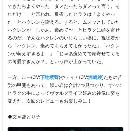
できたらよくやった、ダメだったらダメって言う。そ
れだけ！」と言われ、反省したヒラクは「よくやっ
た」とハクレンを讃える。すると、ムスッとしていた
ハクレンが「じゃあ、褒めて〜」とヒラクに頭を寄せ
るのだ。そんなハクレンのいじらしい姿に、視聴者か
ら「ハクレン、褒めてもらえてよかったね」「ハクレ
ンが萌えすぎるよ…」「じゃあ褒めてで頭寄せてくる
の可愛すぎんか？」という声が上がっていた。
一方、ルー(CV:
下地紫野
)やティア(CV:
洲崎綾
)たちの苦
労の甲斐もあって、黒い岩は合計7つ見つかり、すべて
ヒラクの手によってヴァルグライフ好みの神像に姿を
変えた。次回のレビューもお楽しみに！
◆文＝苫とり子