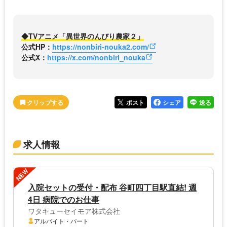
◆TVアニメ「異世界のんびり農家２」
公式HP：
https://nonbiri-nouka2.com/
公式X：
https://x.com/nonbiri_nouka
ポスト
シェア
送る
求人情報
NEW
入院セットの受付・配布 谷町四丁目駅直結! 週
4日 病院でのお仕事
ワタキューセイモア株式会社
アルバイト・パート