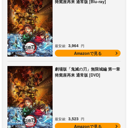
猗窩座再来 通常版 [Blu-ray]
3,964
最安値:
円
Amazonで見る
劇場版「鬼滅の刃」無限城編 第一章
猗窩座再来 通常版 [DVD]
3,523
最安値:
円
Amazonで見る