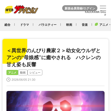
KADOKAWA Grou
KADOKAWA Grou
p
p
総合
ドラマ
バラエティー
映画
音楽
アニメ・
＜異世界のんびり農家２＞幼女化ウルザと
アンの“母娘感”に癒やされる ハクレンの
甘え姿も反響
アニメ
動画
レビュー
2026/06/05 21:30