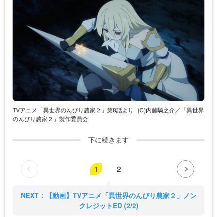
TVアニメ「異世界のんびり農家２」第8話より
(C)内藤騎之介／「異世界
のんびり農家２」製作委員会
下に続きます
1
2
NEXT：【動画】TVアニメ「異世界のんびり農家２」ノン
クレジットED (2/2)