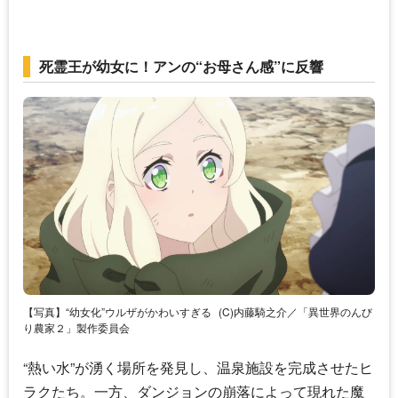
死霊王が幼女に！アンの“お母さん感”に反響
【写真】“幼女化”ウルザがかわいすぎる
(C)内藤騎之介／「異世界のんび
り農家２」製作委員会
“熱い水”が湧く場所を発見し、温泉施設を完成させたヒ
ラクたち。一方、ダンジョンの崩落によって現れた魔