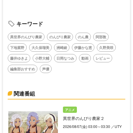
キーワード
異世界のんびり農家
のんびり農家
のん農
阿部敦
下地紫野
大久保瑠美
洲崎綾
伊藤かな恵
久野美咲
藤井ゆきよ
小野大輔
日岡なつみ
動画
レビュー
編集部おすすめ
声優
関連番組
アニメ
異世界のんびり農家２
2026/08/07(金) 03:00～03:30 ／UTY