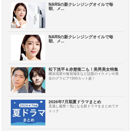
NARSの新クレンジングオイルで毎
朝、メ...
NARSの新クレンジングオイルで毎
朝、メ...
松下洸平＆赤楚衛二も！美男美女特集
横浜流星や板垣瑞生など話題のイケメンや美
女のグラビア1500カット超！
2026年7月期夏ドラマまとめ
見逃し厳禁！気になる新ドラマをまとめてチ
ェック