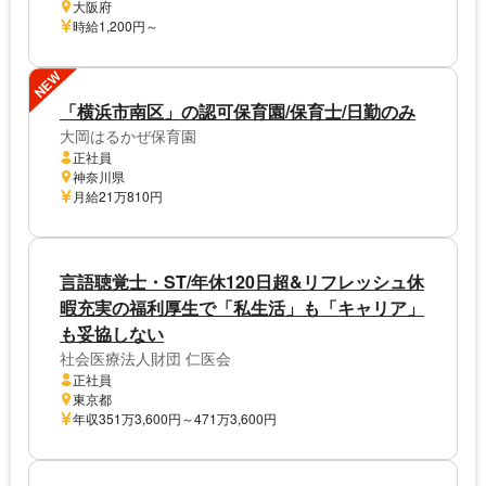
大阪府
時給1,200円～
NEW
「横浜市南区」の認可保育園/保育士/日勤のみ
大岡はるかぜ保育園
正社員
神奈川県
月給21万810円
言語聴覚士・ST/年休120日超&リフレッシュ休
暇充実の福利厚生で「私生活」も「キャリア」
も妥協しない
社会医療法人財団 仁医会
正社員
東京都
年収351万3,600円～471万3,600円