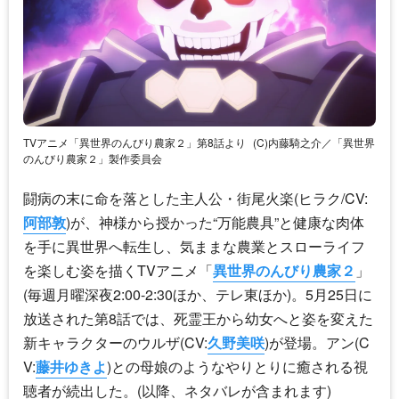
TVアニメ「異世界のんびり農家２」第8話より
(C)内藤騎之介／「異世界
のんびり農家２」製作委員会
闘病の末に命を落とした主人公・街尾火楽(ヒラク/CV:
阿部敦
)が、神様から授かった“万能農具”と健康な肉体
を手に異世界へ転生し、気ままな農業とスローライフ
を楽しむ姿を描くTVアニメ「
異世界のんびり農家２
」
(毎週月曜深夜2:00-2:30ほか、テレ東ほか)。5月25日に
放送された第8話では、死霊王から幼女へと姿を変えた
新キャラクターのウルザ(CV:
久野美咲
)が登場。アン(C
V:
藤井ゆきよ
)との母娘のようなやりとりに癒される視
聴者が続出した。(以降、ネタバレが含まれます)