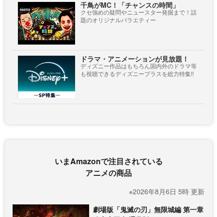
千鳥がMC！「チャンスの時間」
クセ強めの疑問やニュースター発掘まで！話
題のオリジナルバラエティー
ドラマ・アニメーションが見放題！
ディズニー作品はもちろん国内外のドラマ等
も視聴できるディズニープラスを総力特集!!
いまAmazonで注目されている
アニメの商品
※2026年8月6日 5時 更新
劇場版「鬼滅の刃」無限城編 第一章