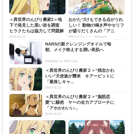
＜異世界のんびり農家2＞地
おかたづけもできる点がうれ
下で発見した黒い岩を調査
しい！ 動物の鳴き声やセリフ
ヒラクたちは協力して問題解
が盛りだくさんの「アニ
決...
ア ...
2026.05.22
PR(タカラトミー｜Hugkum)
NARSの新クレンジングオイルで毎
朝、メイク映えする潤い美肌へ
PR(NARS on 美的.com)
＜異世界のんびり農家２＞“残念かわ
いい”天使族が襲来 キアービットに
「最推しキャ...
2026.05.21
＜異世界のんびり農家２＞“脳筋恋
愛”に騒然 ヤーの全力アプローチに
「アホかわいい...
2026.05.20