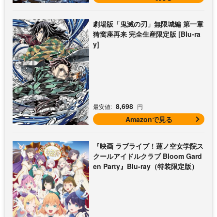
劇場版「鬼滅の刃」無限城編 第一章
猗窩座再来 完全生産限定版 [Blu-ra
y]
8,698
最安値:
円
Amazonで見る
『映画 ラブライブ！蓮ノ空女学院ス
クールアイドルクラブ Bloom Gard
en Party』Blu-ray（特装限定版）