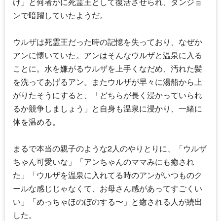
け」と何者かに死霊王として復活させられ、ダンジョ
ンで暗躍していたようだ。
ウルザは死霊王だった時の記憶を失っており、なぜか
アンに懐いていた。アンはそんなウルザと温泉に入る
ことに。水を嫌がるウルザを上手くなだめ、汚れた髪
を洗ってあげるアン。またウルザが早々に湯船から上
がりたそうにすると、「どちらが長く浸かっていられ
るか競争しましょう」と自身も温泉に浸かり、一緒に
体を温める。
まるで本当の親子のような2人のやりとりに、「ウルザ
ちゃん可愛いな」「アンちゃんのママみにも癒され
た」「ウルザを温泉に入れてる時のアンがいつものク
ールな感じじゃなくて、お母さん感があってすごくい
い」「めっちゃほのぼのする〜」と癒される人が続出
した。