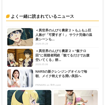
よく一緒に読まれているニュース
＜異世界のんびり農家２＞もふもふ巨
人族が「可愛すぎ！」 サウナ完備の温
泉シーンも...
2026.05.28
＜異世界のんびり農家２＞“飯テロ
回”に視聴者悶絶「観てるだけでお腹
空いてくる」餅...
2026.05.06
NARSの新クレンジングオイルで毎
朝、メイク映えする潤い美肌へ
PR(NARS on 美的.com)