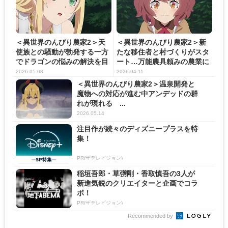
＜異世界のんびり農家2＞天
＜異世界のんびり農家2＞新
使族との騒動が勃発する一方
たな移住者と村づくりがスタ
でドラゴンの悩みの解決を目
ート…万能農具頼みの農業に
指...
課...
2026.05.08
2026.04.11
＜異世界のんびり農家2＞温泉開発と
魔物への対応が進む中アンデッドの群
れが現れる ...
2026.05.14
注目作が続々のディズニープラスを特
集！
PR(ザテレビジョン)
稲垣吾郎・草彅剛・香取慎吾の3人が
新進気鋭のクリエイターと企画でコラ
ボ！
PR(ザテレビジョン)
Recommended by