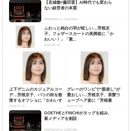
【見城徹×藤田晋】AI時代でも変わら
ない経営者の本質
PR(FINCHI on GOETHE)
ふわっと純白の羽が眩しい…芳根京
子、フェザースカートの美脚姿に「か
わいい！」「素...
2026.05.19
上下デニムのカジュアルコー
グレーのワンピで“眼差し”が
デ…芳根京子、パリの街を散
愛おしい…芳根京子、茶髪ウ
策するオフショに「かわいす
ェーブヘア姿に「芳根最
ぎ...
強」...
2026.07.15
2026.07.06
GOETHEとFINCHIがタッグを組み、
新メディアを創設
PR(FINCHI on GOETHE)