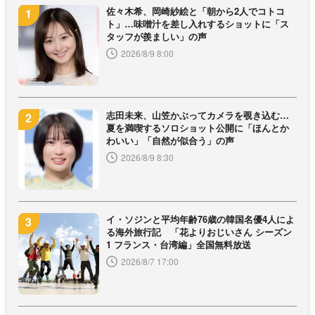
佐々木希、岡崎紗絵と「朝から2人でコトコ
ト」…味噌汁を差し入れするショットに「ス
タッフが羨ましい」の声
2026/8/9 8:00
志田未来、山笠かぶってカメラを覗き込む…
夏を満喫するソロショット公開に「ほんとか
わいい」「自然が似合う」の声
2026/8/9 8:30
イ・ソジンと平均年齢76歳の韓国名優4人によ
る海外旅行記 「花よりおじいさん シーズン
1 フランス・台湾編」全国無料放送
2026/8/7 17:00