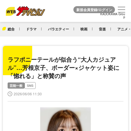
KADOKAWA Grou
KADOKAWA Grou
p
p
総合
ドラマ
バラエティー
映画
音楽
アニメ・
ラフポニーテールが似合う“大人カジュア
ル”…芳根京子、ボーダー×ジャケット姿に
「惚れる」と称賛の声
芸能一般
SNS
2026/06/06 11:30