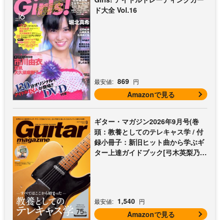
ド大全 Vol.16
869
最安値:
円
Amazonで見る
ギター・マガジン2026年9月号(巻
頭：教養としてのテレキャス学 / 付
録小冊子：新旧ヒット曲から学ぶギ
ター上達ガイドブック[弓木英梨乃の
放課後エレキ部 最終回])
1,540
最安値:
円
Amazonで見る