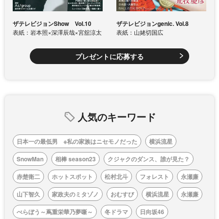
ザテレビジョンShow Vol.10
ザテレビジョンgenic. Vol.8
表紙：岩本照×深澤辰哉×宮舘涼太
表紙：山姥切国広
プレゼントに応募する
人気のキーワード
日本一の最低男 ※私の家族はニセモノだった
横浜流星
SnowMan
相棒 season23
クジャクのダンス、誰が見た？
赤楚衛二
ホットスポット
松村北斗
フォレスト
永瀬廉
山下智久
家政夫のミタゾノ
おむすび
横浜流星
永瀬廉
べらぼう～蔦重栄華乃夢噺～
冬ドラマ
日向坂46