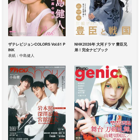
ザテレビジョンCOLORS Vol.61 P
NHK2026年 大河ドラマ 豊臣兄
INK
弟！完全ナビブック
表紙：中島健人