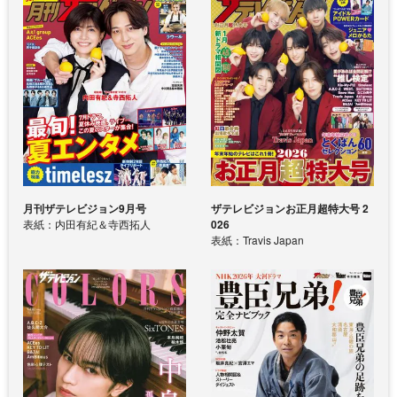
月刊ザテレビジョン9月号
ザテレビジョンお正月超特大号 2
表紙：内田有紀＆寺西拓人
026
表紙：Travis Japan