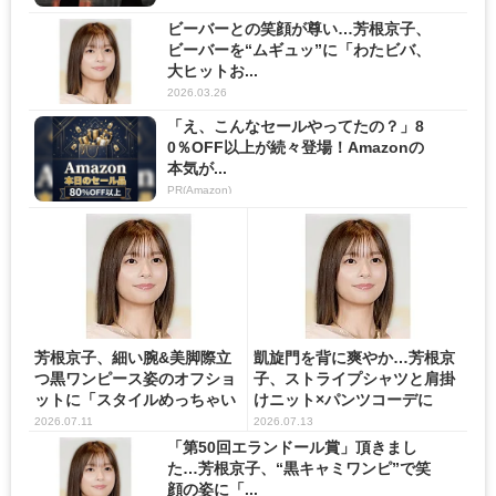
ビーバーとの笑顔が尊い…芳根京子、
ビーバーを“ムギュッ”に「わたビバ、
大ヒットお...
2026.03.26
「え、こんなセールやってたの？」8
0％OFF以上が続々登場！Amazonの
本気が...
PR(Amazon)
芳根京子、細い腕&美脚際立
凱旋門を背に爽やか…芳根京
つ黒ワンピース姿のオフショ
子、ストライプシャツと肩掛
ットに「スタイルめっちゃい
けニット×パンツコーデに
い...
「ず...
2026.07.11
2026.07.13
「第50回エランドール賞」頂きまし
た…芳根京子、“黒キャミワンピ”で笑
顔の姿に「...