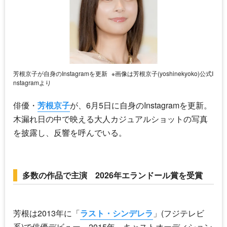
芳根京子が自身のInstagramを更新
※画像は芳根京子(yoshinekyoko)公式I
nstagramより
俳優・
芳根京子
が、6月5日に自身のInstagramを更新。
木漏れ日の中で映える大人カジュアルショットの写真
を披露し、反響を呼んでいる。
多数の作品で主演 2026年エランドール賞を受賞
芳根は2013年に「
ラスト・シンデレラ
」(フジテレビ
系)で俳優デビュー。2015年、キャストオーディション