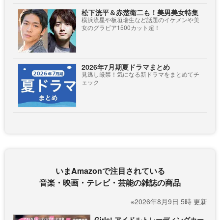
松下洸平＆赤楚衛二も！美男美女特集
横浜流星や板垣瑞生など話題のイケメンや美
女のグラビア1500カット超！
2026年7月期夏ドラマまとめ
見逃し厳禁！気になる新ドラマをまとめてチ
ェック
いまAmazonで注目されている
音楽・映画・テレビ・芸能の雑誌の商品
※2026年8月9日 5時 更新
Girls! アイドルトレーディングカー