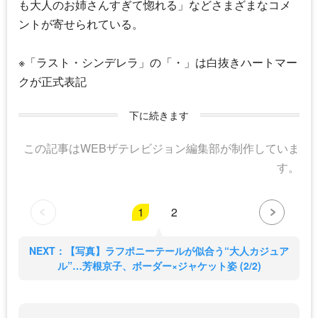
も大人のお姉さんすぎて惚れる」などさまざまなコメ
ントが寄せられている。
※「
ラスト・シンデレラ
」の「・」は白抜きハートマー
クが正式表記
下に続きます
この記事はWEBザテレビジョン編集部が制作していま
す。
1
2
NEXT：【写真】ラフポニーテールが似合う“大人カジュア
ル”…芳根京子、ボーダー×ジャケット姿 (2/2)