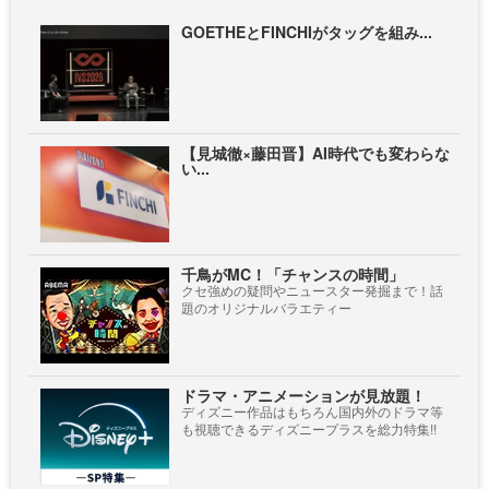
GOETHEとFINCHIがタッグを組み...
【見城徹×藤田晋】AI時代でも変わらな
い...
千鳥がMC！「チャンスの時間」
クセ強めの疑問やニュースター発掘まで！話
題のオリジナルバラエティー
ドラマ・アニメーションが見放題！
ディズニー作品はもちろん国内外のドラマ等
も視聴できるディズニープラスを総力特集!!