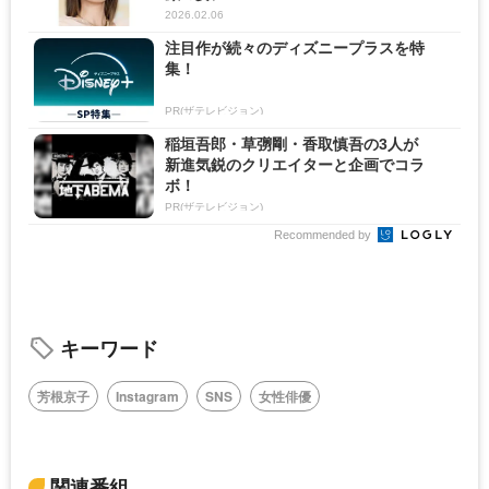
2026.02.06
注目作が続々のディズニープラスを特
集！
PR(ザテレビジョン)
稲垣吾郎・草彅剛・香取慎吾の3人が
新進気鋭のクリエイターと企画でコラ
ボ！
PR(ザテレビジョン)
Recommended by
キーワード
芳根京子
Instagram
SNS
女性俳優
関連番組