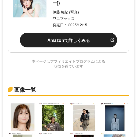
ー])
伊藤 彰紀 (写真)
ワニブックス
発売日： 2025/12/15
Amazonで詳しくみる
本ページはアフィリエイトプログラムによる
収益を得ています
画像一覧