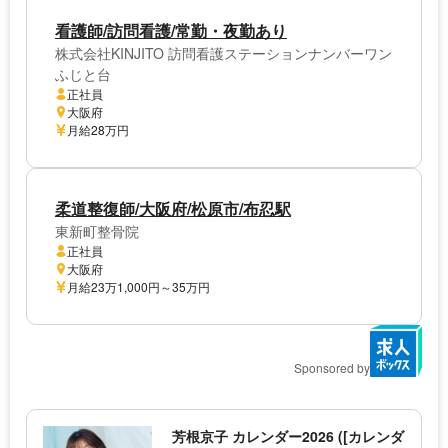
看護師/訪問看護/常勤・夜勤あり
株式会社KINJITO 訪問看護ステーションナンバーワン
ふじと台
正社員
大阪府
月給28万円
柔道整復師/大阪府/松原市/布忍駅
東新町整骨院
正社員
大阪府
月給23万1,000円～35万円
Sponsored by
芳根京子 カレンダー2026 ([カレンダ