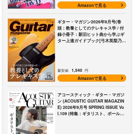
Amazonで見る
ギター・マガジン2026年9月号(巻
頭：教養としてのテレキャス学 / 付
録小冊子：新旧ヒット曲から学ぶギ
ター上達ガイドブック[弓木英梨乃の
放課後エレキ部 最終回])
1,540
最安値:
円
Amazonで見る
アコースティック・ギター・マガジ
ン (ACOUSTIC GUITAR MAGAZIN
E) 2026年9月号 SPRING ISSUE Vo
l.109 (特集：ギタリスト、ポール・
マッカートニー至上主義 / 特別付録
歌本小冊子：ザ・ビートルズ〜ポー
ル・マッカートニー・アコギ名曲選)