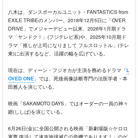
八木は、ダンスボーカルユニット・
FANTASTICS from
EXILE TRIBE
のメンバー。2018年12月5日に「OVER
DRIVE」でメジャーデビュー以来、2026年1月期ドラ
マ「ヤンドク！」(フジテレビ系)や、2025年10月期ド
ラマ「推しが上司になりまして フルスロットル」(テレ
東)に出演するなど、活躍の幅を広げている。
現在は、ディーン・フジオカが主演を務めるドラマ「
L
OVED ONE
」では、死後画像診断専門の法医学者・本
田雅人を演じている。
映画「SAKAMOTO DAYS」ではオーダーの一員の神々
廻(ししば)を演じている。
6月26日(金)に全国公開される映画「新劇場版☆ケロロ
軍曹 復活して速攻地球滅亡の危機であります！」のゲ