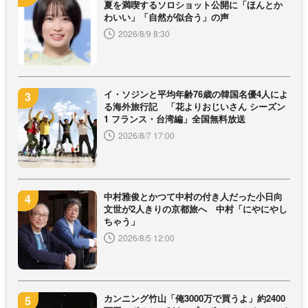
夏を満喫するソロショット公開に「ほんとか
わいい」「自然が似合う」の声
2026/8/9 8:30
イ・ソジンと平均年齢76歳の韓国名優4人によ
る海外旅行記 「花よりおじいさん シーズン
1 フランス・台湾編」全国無料放送
2026/8/7 17:00
中村雅俊とかつて中村の付き人だった小日向
文世が2人きりの京都旅へ 中村「にやにやし
ちゃう」
2026/8/5 12:00
カンニング竹山「俺3000万で買うよ」約2400