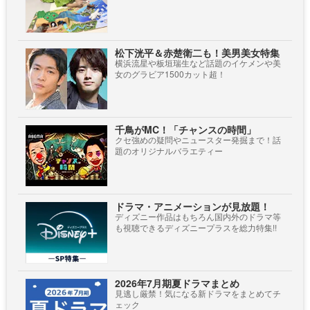
松下洸平＆赤楚衛二も！美男美女特集
横浜流星や板垣瑞生など話題のイケメンや美
女のグラビア1500カット超！
千鳥がMC！「チャンスの時間」
クセ強めの疑問やニュースター発掘まで！話
題のオリジナルバラエティー
ドラマ・アニメーションが見放題！
ディズニー作品はもちろん国内外のドラマ等
も視聴できるディズニープラスを総力特集!!
2026年7月期夏ドラマまとめ
見逃し厳禁！気になる新ドラマをまとめてチ
ェック