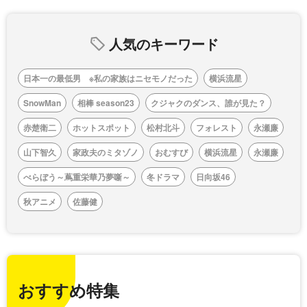
人気のキーワード
日本一の最低男 ※私の家族はニセモノだった
横浜流星
SnowMan
相棒 season23
クジャクのダンス、誰が見た？
赤楚衛二
ホットスポット
松村北斗
フォレスト
永瀬廉
山下智久
家政夫のミタゾノ
おむすび
横浜流星
永瀬廉
べらぼう～蔦重栄華乃夢噺～
冬ドラマ
日向坂46
秋アニメ
佐藤健
おすすめ特集