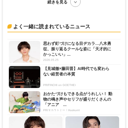
続きを見る
よく一緒に読まれているニュース
思わず釘づけになる目ヂカラ…八木勇
征、振り返るクールな姿に「天才的に
かっこいい」...
2026.05.25
【見城徹×藤田晋】AI時代でも変わら
ない経営者の本質
PR(FINCHI on GOETHE)
おかたづけもできる点がうれしい！ 動
物の鳴き声やセリフが盛りだくさんの
「アニア ...
PR(タカラトミー｜Hugkum)