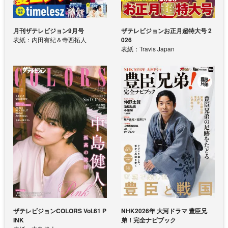
月刊ザテレビジョン9月号
ザテレビジョンお正月超特大号 2
表紙：内田有紀＆寺西拓人
026
表紙：Travis Japan
ザテレビジョンCOLORS Vol.61 P
NHK2026年 大河ドラマ 豊臣兄
INK
弟！完全ナビブック