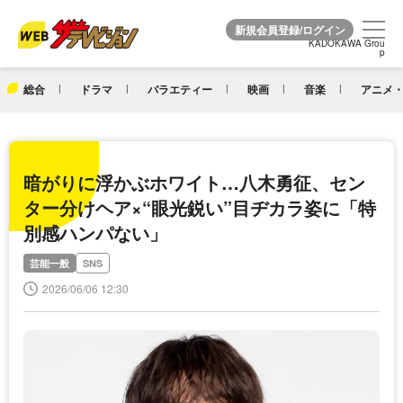
KADOKAWA Grou
KADOKAWA Grou
p
p
総合
ドラマ
バラエティー
映画
音楽
アニメ・
暗がりに浮かぶホワイト…八木勇征、セン
ター分けヘア×“眼光鋭い”目ヂカラ姿に「特
別感ハンパない」
芸能一般
SNS
2026/06/06 12:30