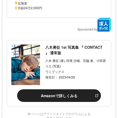
北海道
月給24万2,000円
Sponsored by
八木勇征 1st 写真集 『 CONTACT
』 通常版
八木 勇征 (著), 田尾 沙織、宮脇 進、小田原
リエ (写真)
ワニブックス
発売日： 2023/04/26
Amazonで詳しくみる
本ページはアフィリエイトプログラムによる
収益を得ています