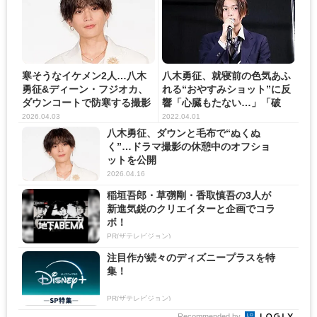
寒そうなイケメン2人…八木
八木勇征、就寝前の色気あふ
勇征&ディーン・フジオカ、
れる“おやすみショット”に反
ダウンコートで防寒する撮影
響「心臓もたない…」「破
合...
壊...
2026.04.03
2022.04.01
八木勇征、ダウンと毛布で“ぬくぬ
く”…ドラマ撮影の休憩中のオフショ
ットを公開
2026.04.16
稲垣吾郎・草彅剛・香取慎吾の3人が
新進気鋭のクリエイターと企画でコラ
ボ！
PR(ザテレビジョン)
注目作が続々のディズニープラスを特
集！
PR(ザテレビジョン)
Recommended by