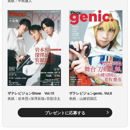
表紙：中島健人
ザテレビジョンShow Vol.10
ザテレビジョンgenic. Vol.8
表紙：岩本照×深澤辰哉×宮舘涼太
表紙：山姥切国広
プレゼントに応募する