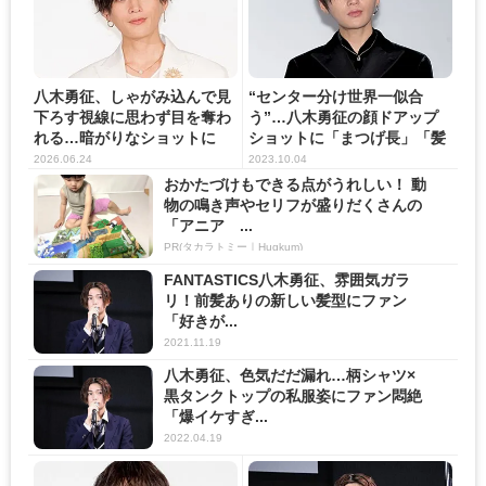
八木勇征、しゃがみ込んで見
“センター分け世界一似合
下ろす視線に思わず目を奪わ
う”…八木勇征の顔ドアップ
れる…暗がりなショットに
ショットに「まつげ長」「髪
「刺...
の生...
2026.06.24
2023.10.04
おかたづけもできる点がうれしい！ 動
物の鳴き声やセリフが盛りだくさんの
「アニア ...
PR(タカラトミー｜Hugkum)
FANTASTICS八木勇征、雰囲気ガラ
リ！前髪ありの新しい髪型にファン
「好きが...
2021.11.19
八木勇征、色気だだ漏れ…柄シャツ×
黒タンクトップの私服姿にファン悶絶
「爆イケすぎ...
2022.04.19