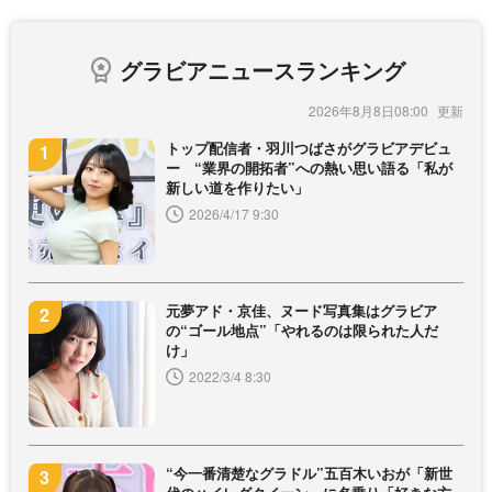
グラビアニュースランキング
2026年8月8日08:00
トップ配信者・羽川つばさがグラビアデビュ
ー “業界の開拓者”への熱い思い語る「私が
新しい道を作りたい」
2026/4/17 9:30
元夢アド・京佳、ヌード写真集はグラビア
の“ゴール地点”「やれるのは限られた人だ
け」
2022/3/4 8:30
“今一番清楚なグラドル”五百木いおが「新世