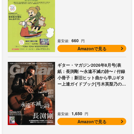
660
最安値:
円
Amazonで見る
ギター・マガジン2026年8月号(表
紙：長渕剛 〜永遠不滅の詩〜 / 付録
小冊子：新旧ヒット曲から学ぶギタ
ー上達ガイドブック[弓木英梨乃の放
課後エレキ部 Vol.9])
1,650
最安値:
円
Amazonで見る