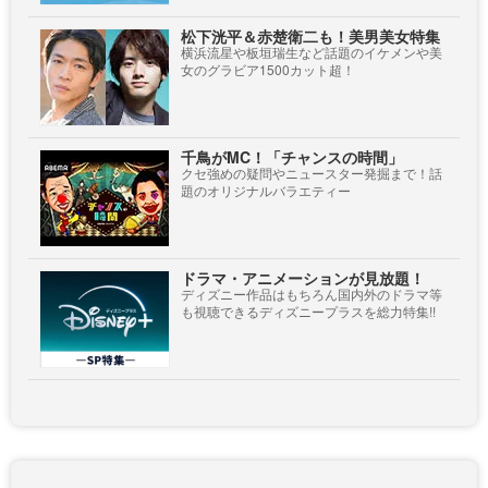
松下洸平＆赤楚衛二も！美男美女特集
横浜流星や板垣瑞生など話題のイケメンや美
女のグラビア1500カット超！
千鳥がMC！「チャンスの時間」
クセ強めの疑問やニュースター発掘まで！話
題のオリジナルバラエティー
ドラマ・アニメーションが見放題！
ディズニー作品はもちろん国内外のドラマ等
も視聴できるディズニープラスを総力特集!!