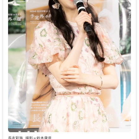
長友彩海
撮影＝鈴木康道