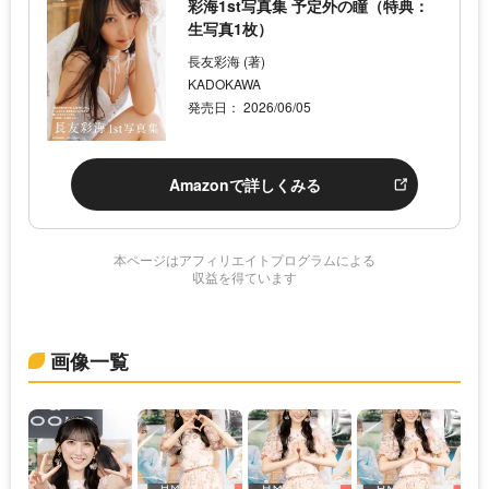
彩海1st写真集 予定外の瞳（特典：
生写真1枚）
長友彩海 (著)
KADOKAWA
発売日： 2026/06/05
Amazonで詳しくみる
本ページはアフィリエイトプログラムによる
収益を得ています
画像一覧