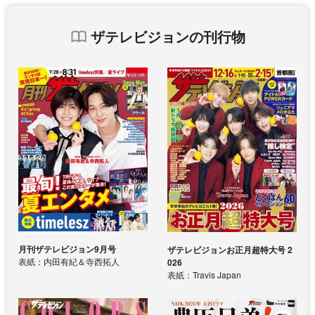
ザテレビジョンの刊行物
月刊ザテレビジョン9月号
ザテレビジョンお正月超特大号 2
表紙：内田有紀＆寺西拓人
026
表紙：Travis Japan