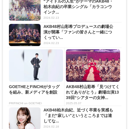
“アイドルの人生”がテーマのAKB48・
柏⽊由紀の卒業シングル「カラコンウ
インク...
2024.02.13
AKB48村山彩希プロデュースの劇場公
演が開幕「ファンの皆さんと一緒につ
くってい...
2024.02.23
GOETHEとFINCHIがタッグ
AKB48村山彩希「見つけてく
を組み、新メディアを創設
れてありがとう」劇場出演13
39回“シアターの女神...
PR(FINCHI on GOETHE)
2025.05.07
AKB48柏木由紀、近づく卒業を実感も
「まだ“寂しい”というところまでは達
してな...
2024.02.18