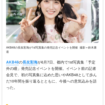
AKB48の長友彩海が1st写真集の発売記念イベントを開催
撮影＝鈴木康
道
AKB48
の
長友彩海
が6月7日、都内で1st写真集「予定
外の瞳」発売記念イベントを開催。イベント前の記者
会見で、初の写真集に込めた思いや
AKB48
として歩ん
だ10年間を振り返るとともに、今後への意気込みを語
った。