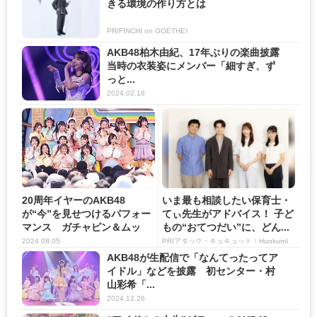
きる環境の作り方とは
PR(FINCHI on GOETHE)
AKB48柏木由紀、17年ぶりの楽曲披露
当時の衣装姿にメンバー「細すぎ、ず
っと...
2024.02.18
20周年イヤーのAKB48
いま最も相談したい保育士・
が“今”を見せつけるパフォー
てぃ先生がアドバイス！ 子ど
マンス ガチャピン＆ムッ
もの“おてつだい”に、どん...
ク...
2024.08.05
PR(アタック・キュキュット｜Hugkum)
AKB48が生配信で「なんてったってア
イドル」などを披露 初センター・村
山彩希「...
2024.12.26