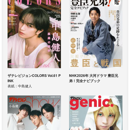
ザテレビジョンCOLORS Vol.61 P
NHK2026年 大河ドラマ 豊臣兄
INK
弟！完全ナビブック
表紙：中島健人