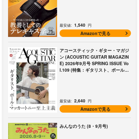
放課後エレキ部 最終回])
1,540
最安値:
円
Amazonで見る
アコースティック・ギター・マガジ
ン (ACOUSTIC GUITAR MAGAZIN
E) 2026年9月号 SPRING ISSUE Vo
l.109 (特集：ギタリスト、ポール・
マッカートニー至上主義 / 特別付録
歌本小冊子：ザ・ビートルズ〜ポー
ル・マッカートニー・アコギ名曲選)
2,640
最安値:
円
Amazonで見る
みんなのうた (8・9月号)