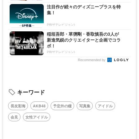
注目作が続々のディズニープラスを特
集！
PR(ザテレビジョン)
稲垣吾郎・草彅剛・香取慎吾の3人が
新進気鋭のクリエイターと企画でコラ
ボ！
PR(ザテレビジョン)
Recommended by
キーワード
長友彩海
AKB48
予定外の瞳
写真集
アイドル
会見
女性アイドル