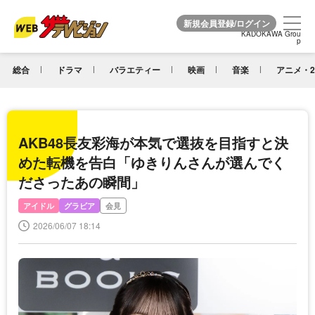
KADOKAWA Grou
KADOKAWA Grou
p
p
総合
ドラマ
バラエティー
映画
音楽
アニメ・2
AKB48長友彩海が本気で選抜を目指すと決
めた転機を告白「ゆきりんさんが選んでく
ださったあの瞬間」
アイドル
グラビア
会見
2026/06/07 18:14