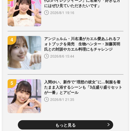
代のハイレグクイーン」に名乗り「好きな方
にはぜひ見ていただきたいです」
2026/8/1 19:16
アンジュルム・川名凜がカエル愛あふれるフ
ォトブックを発売 生物ハンター・加藤英明
氏との対談やカエル料理にもチャレンジ
2026/8/6 15:44
入間ゆい、新作で“理想の彼女”に…制服を着
たまま入浴するシーンも「3点盛り盛りセット
が一番」とアピール
2026/8/1 21:35
もっと見る