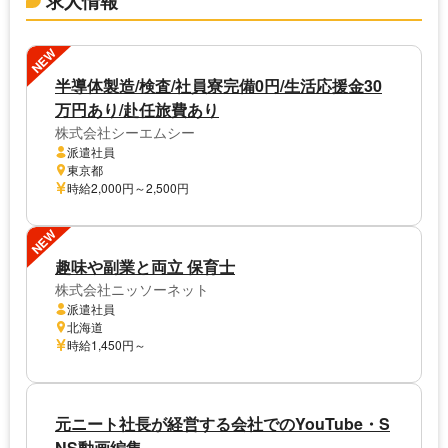
求人情報
NEW
半導体製造/検査/社員寮完備0円/生活応援金30
万円あり/赴任旅費あり
株式会社シーエムシー
派遣社員
東京都
時給2,000円～2,500円
NEW
趣味や副業と両立 保育士
株式会社ニッソーネット
派遣社員
北海道
時給1,450円～
元ニート社長が経営する会社でのYouTube・S
NS動画編集