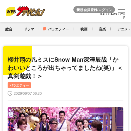
KADOKAWA Grou
KADOKAWA Grou
p
p
総合
ドラマ
バラエティー
映画
音楽
アニメ・
櫻井翔の凡ミスにSnow Man深澤辰哉「か
わいいところが出ちゃってましたね(笑)」＜
真剣遊戯！＞
バラエティー
2026/06/07 06:30