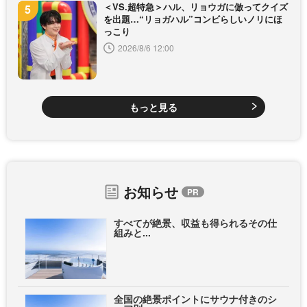
＜VS.超特急＞ハル、リョウガに倣ってクイズ
を出題…“リョガハル”コンビらしいノリにほ
っこり
2026/8/6 12:00
もっと見る
お知らせ
すべてが絶景、収益も得られるその仕
組みと...
全国の絶景ポイントにサウナ付きのシ