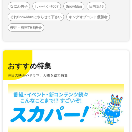
なにわ男子
しゃべくり007
SnowMan
日向坂46
それSnowManにやらせて下さい
キングオブコント優勝者
櫻井・有吉THE夜会
おすすめ特集
注目の映画やドラマ、人物を総力特集