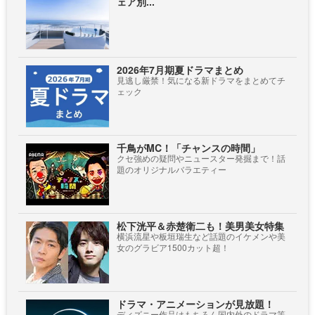
ェア別...
2026年7月期夏ドラマまとめ
見逃し厳禁！気になる新ドラマをまとめてチ
ェック
千鳥がMC！「チャンスの時間」
クセ強めの疑問やニュースター発掘まで！話
題のオリジナルバラエティー
松下洸平＆赤楚衛二も！美男美女特集
横浜流星や板垣瑞生など話題のイケメンや美
女のグラビア1500カット超！
ドラマ・アニメーションが見放題！
ディズニー作品はもちろん国内外のドラマ等