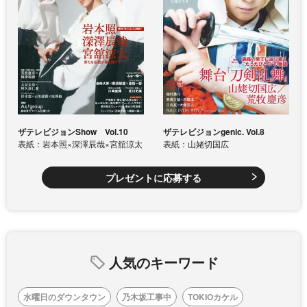
ザテレビジョンShow Vol.10
ザテレビジョンgenic. Vol.8
表紙：岩本照×深澤辰哉×宮舘涼太
表紙：山姥切国広
プレゼントに応募する
人気のキーワード
水曜日のダウンタウン
乃木坂工事中
TOKIOカケル