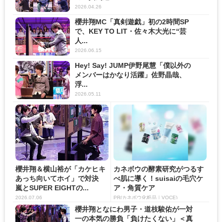
2026.04.26
櫻井翔MC「真剣遊戯」初の2時間SP
で、KEY TO LIT・佐々木大光に“芸
人...
2026.06.15
Hey! Say! JUMP伊野尾慧「僕以外の
メンバーはかなり活躍」佐野晶哉、
浮...
2026.05.11
櫻井翔＆横山裕が「カケヒキ
カネボウの酵素研究がつるす
あっち向いてホイ」で対決
べ肌に導く！suisaiの毛穴ケ
嵐とSUPER EIGHTの...
ア・角質ケア
2026.07.06
PR(カネボウ化粧品｜VOCE)
櫻井翔となにわ男子・道枝駿佑が一対
一の本気の勝負「負けたくない」＜真