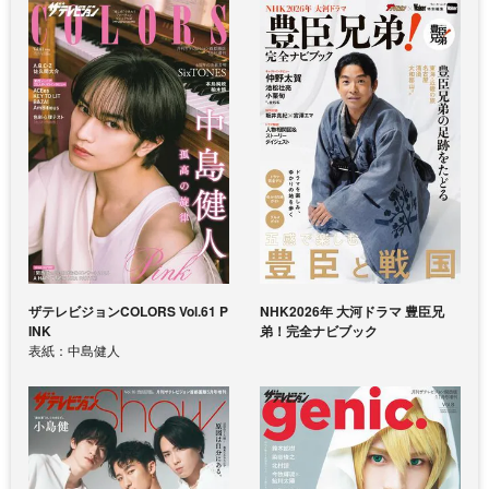
ザテレビジョンCOLORS Vol.61 P
NHK2026年 大河ドラマ 豊臣兄
INK
弟！完全ナビブック
表紙：中島健人