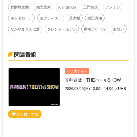
竹財輝之助
知念里奈
Aぇ!group
正門良規
アンミカ
キンタロー。
モグライダー
芝大輔
武田真治
なかやまきんに君
タレント・モデル
男性アイドル
お笑い
関連番組
バラエティー
真剣遊戯！THEバトルSHOW
2026/08/09(日) 13:00～14:00 ／UHB