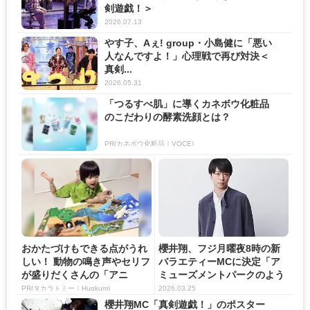
剣遊戯！＞
2026.07.13
やす子、Aぇ! group・小島健に「悪い
人なんですよ！」心理戦で再び対決＜
真剣...
2026.05.31
「つるすべ肌」に導くカネボウ化粧品
のこだわりの酵素洗顔とは？
PR(カネボウ化粧品｜VOCE)
おかたづけもできる点がうれ
櫻井翔、フジ月曜夜8時の新
しい！ 動物の鳴き声やセリフ
バラエティーMCに決定「ア
が盛りだくさんの「アニ
ミューズメントパークのよう
ア ...
な...
PR(タカラトミー｜Hugkum)
2026.03.25
櫻井翔MC「真剣遊戯！」のポスター