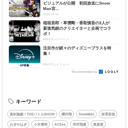
ビジュアルが公開 初回放送にSnow
Man宮...
2026.04.13
稲垣吾郎・草彅剛・香取慎吾の3人が
新進気鋭のクリエイターと企画でコラ
ボ！
PR(ザテレビジョン)
注目作が続々のディズニープラスを特
集！
PR(ザテレビジョン)
Recommended by
キーワード
真剣遊戯！THEバトルSHOW
櫻井翔
SnowMan
深澤辰哉
おぎやはぎ
小木博明
ACEes
浮所飛貴
栗原恵