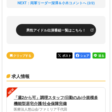
NEXT：両軍リーダー深澤＆小木コメントへ (2/2)
男性アイドル出演番組一覧はこちら！
ポスト
シェア
送る
求人情報
NEW
「週2から可」調理スタッフ/日勤のみ/小規模多
機能型居宅介護/社会保障完備
医療法人悠山会/ファミリア千代田