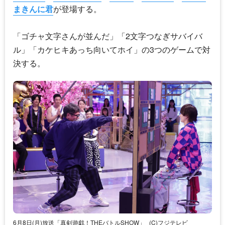
まきんに君
が登場する。
「ゴチャ文字さんが並んだ」「2文字つなぎサバイバ
ル」「カケヒキあっち向いてホイ」の3つのゲームで対
決する。
6月8日(月)放送「真剣遊戯！THEバトルSHOW」
(C)フジテレビ