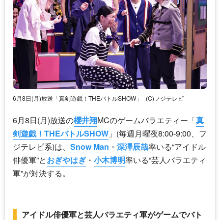
6月8日(月)放送「真剣遊戯！THEバトルSHOW」
(C)フジテレビ
6月8日(月)放送の
櫻井翔
MCのゲームバラエティー「
真
剣遊戯！THEバトルSHOW
」(毎週月曜夜8:00-9:00、フ
ジテレビ系)は、
Snow Man
・
深澤辰哉
率いる“アイドル
俳優軍”と
おぎやはぎ
・
小木博明
率いる“芸人バラエティ
軍”が対決する。
アイドル俳優軍と芸人バラエティ軍がゲームでバト