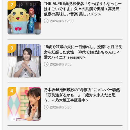
THE ALFEE高見沢俊彦「やっぱりふなっしー
はすごいですよ」久々の共演で実感＜高見沢
俊彦の美味しい音楽 美しいメシ＞
2026/8/6 12:00
15歳で27歳の夫に一目惚れし、交際1ヶ月で長
女を妊娠した女性 30代でおばあちゃんに＜
愛のハイエナ season6＞
2026/8/6 8:05
乃木坂46池田瑛紗の“考察力”にメンバー騒然
「頭良過ぎるかも…」「絶対未来人だと思
う」＜乃木坂工事延長中＞
2026/8/6 5:30