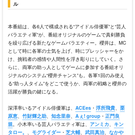
ル
本番組は、各6人で構成される“アイドル俳優軍”と“芸人
バラエティ軍”が、番組オリジナルのゲームで真剣勝負
を繰り広げる新たなゲームバラエティー。櫻井は、MC
として時に各軍の士気を上げ、時にプレッシャーをか
け、挑戦者の感情や人間性を浮き彫りにしていく。さ
らに、両軍の助っ人としてゲームに参加する番組オリ
ジナルのシステム“櫻井チャンス”も。各軍1回のみ使え
る“助っ人タイム”をどこで使うか、両軍の戦略と櫻井の
活躍が勝負の鍵になる。
深澤率いるアイドル俳優軍は、
ACEes
・
浮所飛貴
、
栗
原恵
、
竹財輝之助
、
知念里奈
、
Aぇ! group
・
正門良
規
。小木率いる芸人バラエティ軍は、
アンミカ
、
キン
タロー。
、
モグライダー
・
芝大輔
、
武田真治
、
なかや