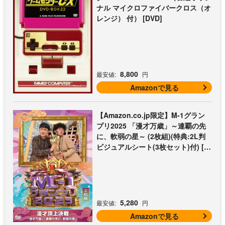
ナル マイクロファイバークロス（オ
レンジ） 付） [DVD]
8,800
最安値:
円
Amazonで見る
【Amazon.co.jp限定】M-1グラン
プリ2025 「漫才万歳」～連覇の先
に、軟弱の星～ (2枚組)(特典:2L判
ビジュアルシート(3枚セット)付) [D
VD]
5,280
最安値:
円
Amazonで見る