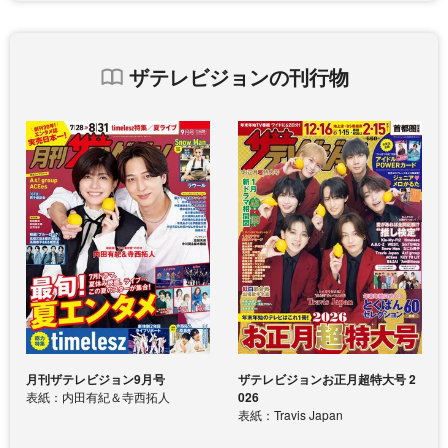
ザテレビジョンの刊行物
月刊ザテレビジョン9月号
ザテレビジョンお正月超特大号 2
表紙：内田有紀＆寺西拓人
026
表紙：Travis Japan