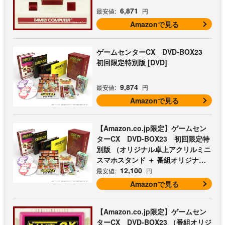
6,871
最安値:
円
Amazonで見る
ゲームセンターCX DVD-BOX23
初回限定特別版 [DVD]
9,874
最安値:
円
Amazonで見る
【Amazon.co.jp限定】ゲームセン
ターCX DVD-BOX23 初回限定特
別版 （オリジナル卓上アクリルミニ
スマホスタンド ＋ 番組オリジナル
マイクロファイバークロス（オレン
12,100
最安値:
円
ジ） 付） [DVD]
Amazonで見る
【Amazon.co.jp限定】ゲームセン
ターCX DVD-BOX23 （番組オリジ