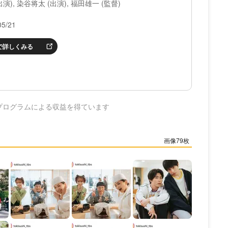
演), 染谷将太 (出演), 福田雄一 (監督)
5/21
nで詳しくみる
プログラムによる収益を得ています
79