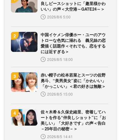
良しピースショットに「趣里様かわ
いい」の声＜大空港～GATE24～＞
2026/8/6 5:00
中国イケメン俳優ホー・ユーのアウ
トローな色気に溺れる 義兄妹の恋
愛描く話題作＜それでも、恋をする
には近すぎる＞
2026/8/5 18:00
赤い帽子の松本若菜とスーツの佐野
勇斗、“美男美女”姿に「かわいい」
「かっこいい」＜君の好きは無敵＞
2026/8/5 15:00
佐々木希＆久保史緒里、密着してハ
ートを作る“仲良しショット”に「お
美しい」「大好きです」の声＜告白
－25年目の秘密－＞
2026/8/5 14:41