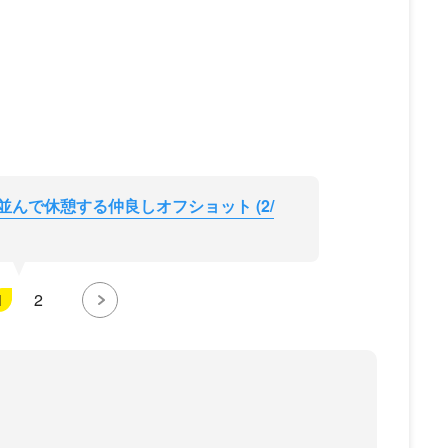
並んで休憩する仲良しオフショット (2/
1
2