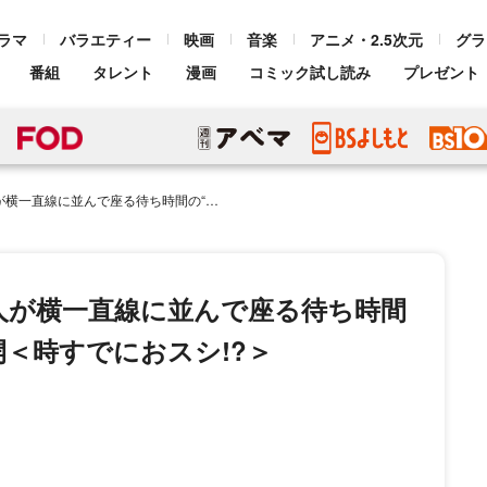
ラマ
バラエティー
映画
音楽
アニメ・2.5次元
グラ
番組
タレント
漫画
コミック試し読み
プレゼント
ち時間の“和気あいあい”ショット公開＜時すでにおスシ!?＞
人が横一直線に並んで座る待ち時間
開＜時すでにおスシ!?＞