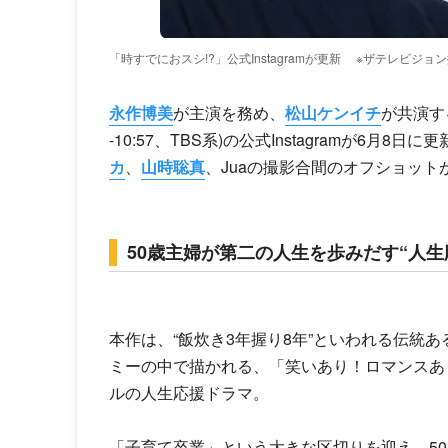
「時すでにおスシ!?」公式Instagramが更新
※ザテレビジョン
永作博美
が主演を務め、
松山ケンイチ
が共演す
-10:57、TBS系)の公式Instagramが6月8
カ
、
山時聡真
、Juaの撮影合間のオフショット
50歳主婦が第二の人生を歩みだす“人生
本作は、“飯炊き3年握り8年”といわれる伝統
ミーの中で描かれる、「笑いあり！ロマンスあ
ルの人生応援ドラマ。
「子育て卒業」という大きな区切りを迎え、5