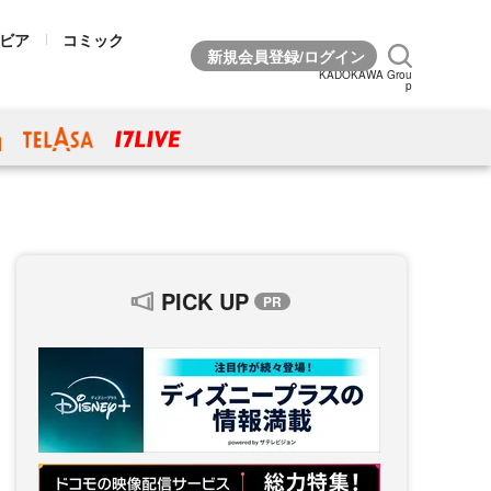
ビア
コミック
KADOKAWA Grou
p
PICK UP