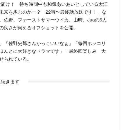
マをお届け！ 待ち時間中も和気あいあいとしている大江
未来を歩むのかー？ 22時〜最終話放送です！」な
、佐野、
ファーストサマーウイカ
、山時、Juaの6人
の良さが伺えるオフショットを公開。
」「
佐野史郎
さんかっこいいなぁ」「毎回ホッコリ
ほんとに大好きなドラマです」「最終回楽しみ 大
せられている。
に続きます