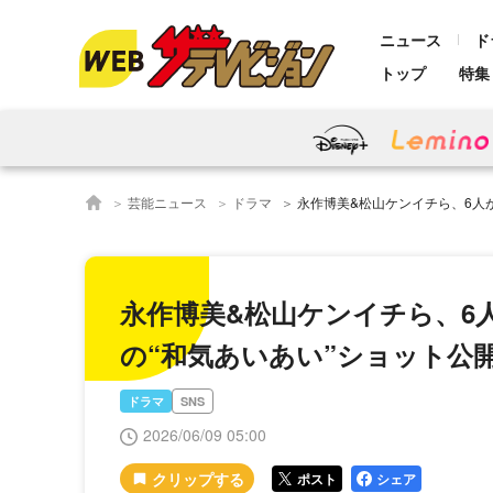
ニュース
ド
トップ
特集
芸能ニュース
ドラマ
永作博美&松山ケンイチら、6人が横一直線に並んで座る待
永作博美&松山ケンイチら、6
の“和気あいあい”ショット公
ドラマ
SNS
2026/06/09 05:00
ポスト
シェア