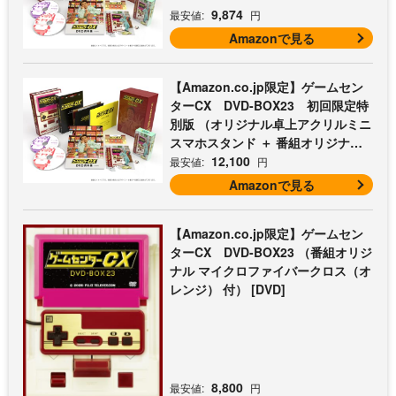
9,874
最安値:
円
Amazonで見る
【Amazon.co.jp限定】ゲームセン
ターCX DVD-BOX23 初回限定特
別版 （オリジナル卓上アクリルミニ
スマホスタンド ＋ 番組オリジナル
マイクロファイバークロス（オレン
12,100
最安値:
円
ジ） 付） [DVD]
Amazonで見る
【Amazon.co.jp限定】ゲームセン
ターCX DVD-BOX23 （番組オリジ
ナル マイクロファイバークロス（オ
レンジ） 付） [DVD]
8,800
最安値:
円