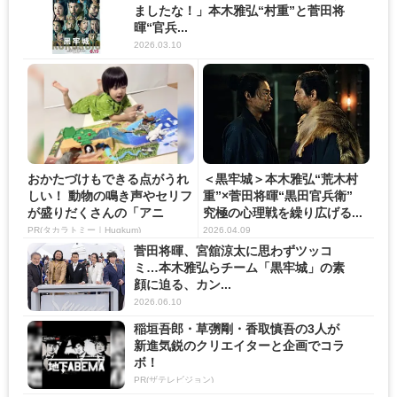
ましたな！」本木雅弘“村重”と菅田将
暉“官兵...
2026.03.10
おかたづけもできる点がうれ
＜黒牢城＞本木雅弘“荒木村
しい！ 動物の鳴き声やセリフ
重”×菅田将暉“黒田官兵衛”
が盛りだくさんの「アニ
究極の心理戦を繰り広げる...
ア ...
PR(タカラトミー｜Hugkum)
2026.04.09
菅田将暉、宮舘涼太に思わずツッコ
ミ…本木雅弘らチーム「黒牢城」の素
顔に迫る、カン...
2026.06.10
稲垣吾郎・草彅剛・香取慎吾の3人が
新進気鋭のクリエイターと企画でコラ
ボ！
PR(ザテレビジョン)