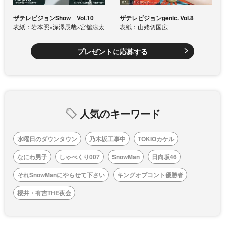
ザテレビジョンShow Vol.10
ザテレビジョンgenic. Vol.8
表紙：岩本照×深澤辰哉×宮舘涼太
表紙：山姥切国広
プレゼントに応募する
人気のキーワード
水曜日のダウンタウン
乃木坂工事中
TOKIOカケル
なにわ男子
しゃべくり007
SnowMan
日向坂46
それSnowManにやらせて下さい
キングオブコント優勝者
櫻井・有吉THE夜会