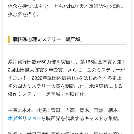
信念を持つ“城主”と、とらわれの“天才軍師”がその謎に
挑む姿を描く。
戦国系心理ミステリー「黒牢城」
累計発行部数が60万部を突破し、第166回直木賞と第1
2回山田風太郎賞をW受賞、さらに「このミステリーが
すごい！」2022年版国内編第1位をはじめとする史上
初の四大ミステリー大賞を制覇した、米澤穂信による
傑作ミステリー「黒牢城」が映画化。
主演に本木、共演に菅田、吉高、青木、宮舘、柄本、
オダギリジョー
ら映画界を代表するキャストが集結。