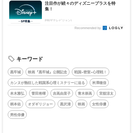
注目作が続々のディズニープラスを特
集！
PR(ザテレビジョン)
Recommended by
キーワード
黒牢城
映画『黒牢城』公開記念
戦国×密室×心理戦！
カンヌが熱狂した戦国系心理ミステリーに迫る
米澤穂信
本木雅弘
菅田将暉
吉高由里子
青木崇高
宮舘涼太
柄本佑
オダギリジョー
黒沢清
映画
女性俳優
男性俳優