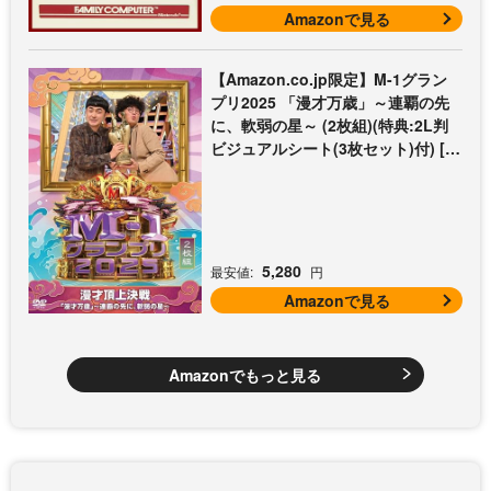
Amazonで見る
【Amazon.co.jp限定】M-1グラン
プリ2025 「漫才万歳」～連覇の先
に、軟弱の星～ (2枚組)(特典:2L判
ビジュアルシート(3枚セット)付) [D
VD]
5,280
最安値:
円
Amazonで見る
Amazonでもっと見る