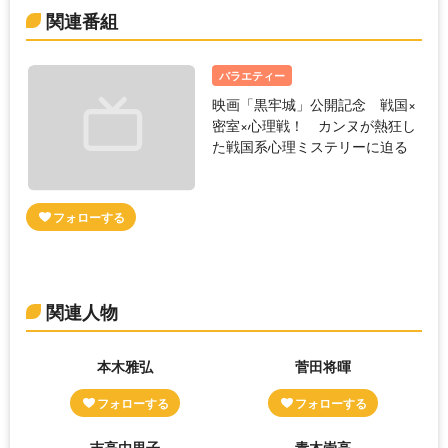
関連番組
バラエティー
映画「黒牢城」公開記念 戦国×
密室×心理戦！ カンヌが熱狂し
た戦国系心理ミステリーに迫る
関連人物
本木雅弘
菅田将暉
吉高由里子
青木崇高