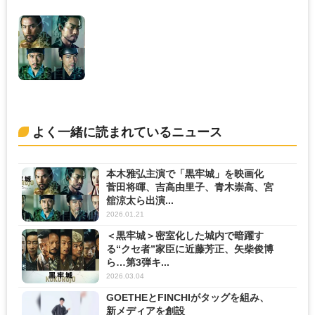
よく一緒に読まれているニュース
本木雅弘主演で「黒牢城」を映画化
菅田将暉、吉高由里子、青木崇高、宮
舘涼太ら出演...
2026.01.21
＜黒牢城＞密室化した城内で暗躍す
る“クセ者”家臣に近藤芳正、矢柴俊博
ら…第3弾キ...
2026.03.04
GOETHEとFINCHIがタッグを組み、
新メディアを創設