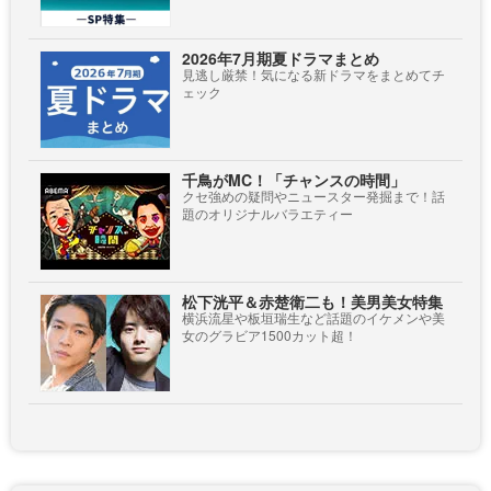
2026年7月期夏ドラマまとめ
見逃し厳禁！気になる新ドラマをまとめてチ
ェック
千鳥がMC！「チャンスの時間」
クセ強めの疑問やニュースター発掘まで！話
題のオリジナルバラエティー
松下洸平＆赤楚衛二も！美男美女特集
横浜流星や板垣瑞生など話題のイケメンや美
女のグラビア1500カット超！