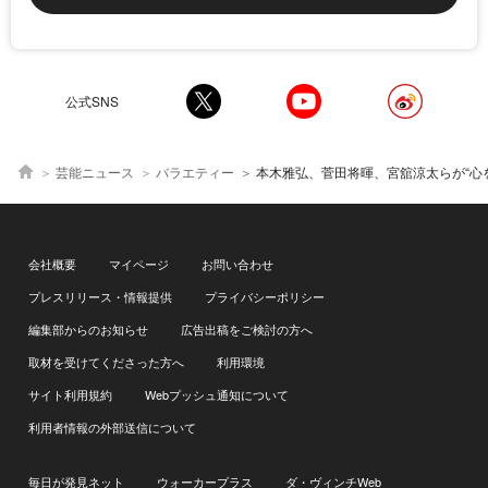
公式SNS
芸能ニュース
バラエティー
本木雅弘、菅田将暉、宮舘涼太らが“心を読め”にちなんだ企画に挑戦 映画「黒牢城」公開を
会社概要
マイページ
お問い合わせ
プレスリリース・情報提供
プライバシーポリシー
編集部からのお知らせ
広告出稿をご検討の方へ
取材を受けてくださった方へ
利用環境
サイト利用規約
Webプッシュ通知について
利用者情報の外部送信について
毎日が発見ネット
ウォーカープラス
ダ・ヴィンチWeb