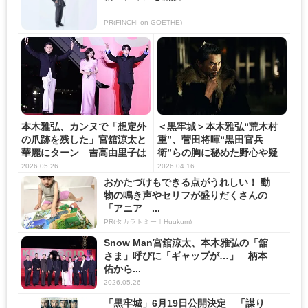
PR(FINCHI on GOETHE)
本木雅弘、カンヌで「想定外
＜黒牢城＞本木雅弘“荒木村
の爪跡を残した」宮舘涼太と
重”、菅田将暉“黒田官兵
華麗にターン 吉高由里子は
衛”らの胸に秘めた野心や疑
大...
念が...
2026.05.26
2026.04.16
おかたづけもできる点がうれしい！ 動
物の鳴き声やセリフが盛りだくさんの
「アニア ...
PR(タカラトミー｜Hugkum)
Snow Man宮舘涼太、本木雅弘の「舘
さま」呼びに「ギャップが…」 柄本
佑から...
2026.05.26
「黒牢城」6月19日公開決定 「謀り