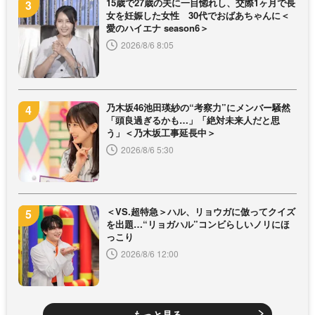
15歳で27歳の夫に一目惚れし、交際1ヶ月で長
女を妊娠した女性 30代でおばあちゃんに＜
愛のハイエナ season6＞
2026/8/6 8:05
乃木坂46池田瑛紗の“考察力”にメンバー騒然
「頭良過ぎるかも…」「絶対未来人だと思
う」＜乃木坂工事延長中＞
2026/8/6 5:30
＜VS.超特急＞ハル、リョウガに倣ってクイズ
を出題…“リョガハル”コンビらしいノリにほ
っこり
2026/8/6 12:00
もっと見る