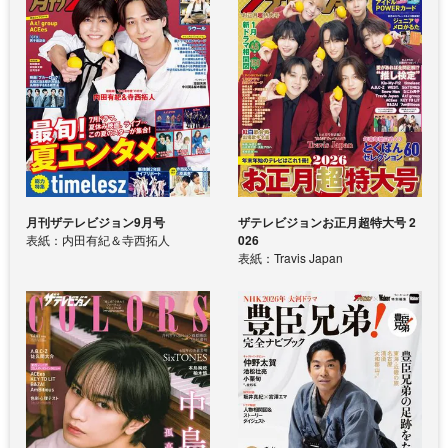
月刊ザテレビジョン9月号
ザテレビジョンお正月超特大号 2
表紙：内田有紀＆寺西拓人
026
表紙：Travis Japan