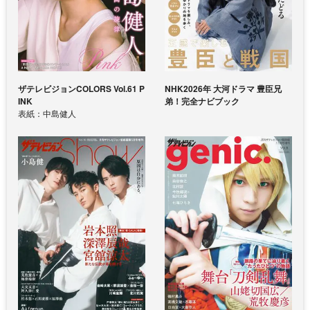
ザテレビジョンCOLORS Vol.61 P
NHK2026年 大河ドラマ 豊臣兄
INK
弟！完全ナビブック
表紙：中島健人