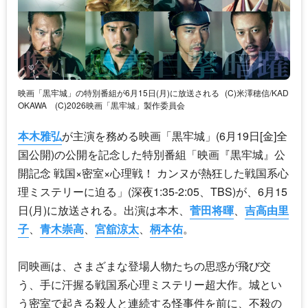
映画「黒牢城」の特別番組が6月15日(月)に放送される
(C)米澤穂信/KAD
OKAWA (C)2026映画「黒牢城」製作委員会
本木雅弘
が主演を務める映画「黒牢城」(6月19日[金]全
国公開)の公開を記念した特別番組「映画『黒牢城』公
開記念 戦国×密室×心理戦！ カンヌが熱狂した戦国系心
理ミステリーに迫る」(深夜1:35-2:05、TBS)が、6月15
日(月)に放送される。出演は本木、
菅田将暉
、
吉高由里
子
、
青木崇高
、
宮舘涼太
、
柄本佑
。
同映画は、さまざまな登場人物たちの思惑が飛び交
う、手に汗握る戦国系心理ミステリー超大作。城とい
う密室で起きる殺人と連続する怪事件を前に、不殺の