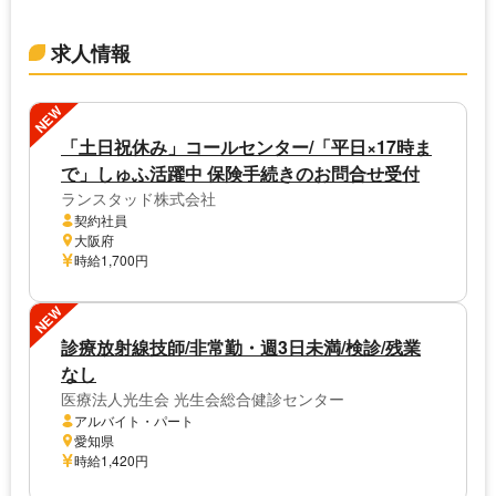
求人情報
NEW
「土日祝休み」コールセンター/「平日×17時ま
で」しゅふ活躍中 保険手続きのお問合せ受付
ランスタッド株式会社
契約社員
大阪府
時給1,700円
NEW
診療放射線技師/非常勤・週3日未満/検診/残業
なし
医療法人光生会 光生会総合健診センター
アルバイト・パート
愛知県
時給1,420円