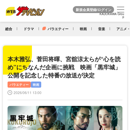
KADOKAWA Grou
KADOKAWA Grou
p
p
総合
ドラマ
バラエティー
映画
音楽
アニメ・
本木雅弘、菅田将暉、宮舘涼太らが“心を読
め”にちなんだ企画に挑戦 映画「黒牢城」
公開を記念した特番の放送が決定
バラエティー
映画
2026/06/11 13:00