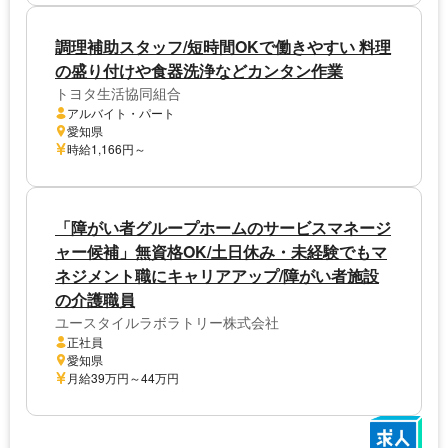
調理補助スタッフ/短時間OKで働きやすい 料理
の盛り付けや食器洗浄などカンタン作業
トヨタ生活協同組合
アルバイト・パート
愛知県
時給1,166円～
「障がい者グループホームのサービスマネージ
ャー候補」無資格OK/土日休み・未経験でもマ
ネジメント職にキャリアアップ/障がい者施設
の介護職員
ユースタイルラボラトリー株式会社
正社員
愛知県
月給39万円～44万円