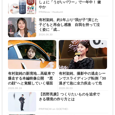
しょに「うがいパワー」で一年中！ 健
やか
PR(iNova｜Hugkum)
有村架純、約1年ぶり“我が子”演じた
子どもと再会し感激 自我を持って泣
く姿に「成...
2026.06.30
有村架純の新境地…高級車で
有村架純、撮影中の逃走シー
爆走する本編映像公開 “悪
ンでスライディング転倒「30
の顔”へと覚醒していく場面
過ぎて急に全力疾走って危
写...
な...
2026.06.19
2026.06.03
【西野亮廣】つくりたいものを追求で
きる環境の作り方とは
PR(FINCHI on GOETHE)