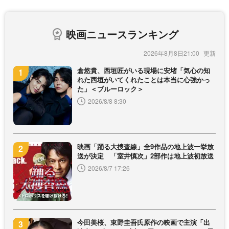
映画ニュースランキング
2026年8月8日21:00
倉悠貴、西垣匠がいる現場に安堵「気心の知
れた西垣がいてくれたことは本当に心強かっ
た」＜ブルーロック＞
2026/8/8 8:30
映画「踊る大捜査線」全9作品の地上波一挙放
送が決定 「室井慎次」2部作は地上波初放送
2026/8/7 17:26
今田美桜、東野圭吾氏原作の映画で主演「出