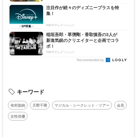
注目作が続々のディズニープラスを特
集！
PR(ザテレビジョン)
稲垣吾郎・草彅剛・香取慎吾の3人が
新進気鋭のクリエイターと企画でコラ
ボ！
PR(ザテレビジョン)
Recommended by
キーワード
有村架純
天野千尋
マジカル・シークレット・ツアー
会見
女性俳優