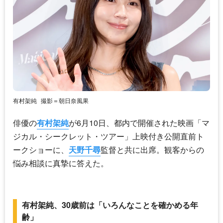
有村架純
撮影＝朝日奈風果
俳優の
有村架純
が6月10日、都内で開催された映画「マ
ジカル・シークレット・ツアー」上映付き公開直前ト
ークショーに、
天野千尋
監督と共に出席。観客からの
悩み相談に真摯に答えた。
有村架純、30歳前は「いろんなことを確かめる年
齢」