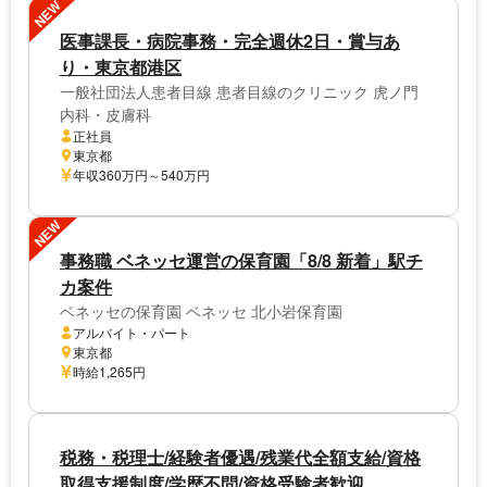
NEW
医事課長・病院事務・完全週休2日・賞与あ
り・東京都港区
一般社団法人患者目線 患者目線のクリニック 虎ノ門
内科・皮膚科
正社員
東京都
年収360万円～540万円
NEW
事務職 ベネッセ運営の保育園「8/8 新着」駅チ
カ案件
ベネッセの保育園 ベネッセ 北小岩保育園
アルバイト・パート
東京都
時給1,265円
税務・税理士/経験者優遇/残業代全額支給/資格
取得支援制度/学歴不問/資格受験者歓迎