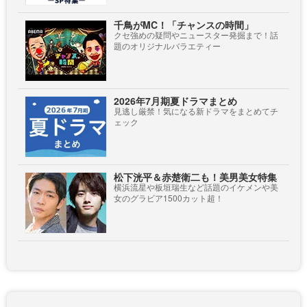
千鳥がMC！「チャンスの時間」
クセ強めの疑問やニュースター発掘まで！話
題のオリジナルバラエティー
2026年7月期夏ドラマまとめ
見逃し厳禁！気になる新ドラマをまとめてチ
ェック
松下洸平＆赤楚衛二も！美男美女特集
横浜流星や板垣瑞生など話題のイケメンや美
女のグラビア1500カット超！