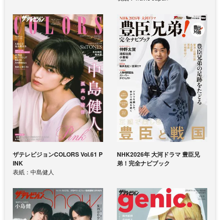
ザテレビジョンCOLORS Vol.61 P
NHK2026年 大河ドラマ 豊臣兄
INK
弟！完全ナビブック
表紙：中島健人