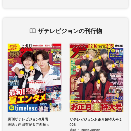
ザテレビジョンの刊行物
月刊ザテレビジョン9月号
ザテレビジョンお正月超特大号 2
表紙：内田有紀＆寺西拓人
026
表紙：Travis Japan