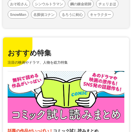
おそ松さん
シンウルトラマン
鋼の錬金術師
チェリまほ
SnowMan
名探偵コナン
るろうに剣心
キャラクター
おすすめ特集
注目の映画やドラマ、人物を総力特集
話題の作品がいっぱい！
コミック試し読みまとめ