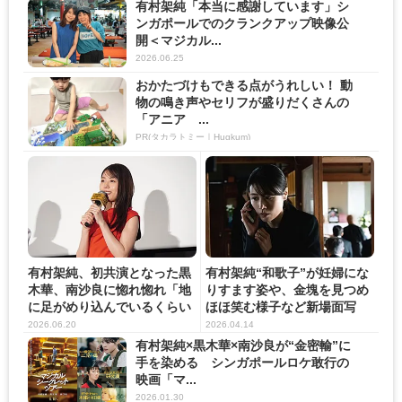
有村架純「本当に感謝しています」シ
ンガポールでのクランクアップ映像公
開＜マジカル...
2026.06.25
おかたづけもできる点がうれしい！ 動
物の鳴き声やセリフが盛りだくさんの
「アニア ...
PR(タカラトミー｜Hugkum)
有村架純、初共演となった黒
有村架純“和歌子”が妊婦にな
木華、南沙良に惚れ惚れ「地
りすます姿や、金塊を見つめ
に足がめり込んでいるくらい
ほほ笑む様子など新場面写
し...
真...
2026.06.20
2026.04.14
有村架純×黒木華×南沙良が“金密輸”に
手を染める シンガポールロケ敢行の
映画「マ...
2026.01.30