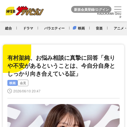
KADOKAWA Grou
KADOKAWA Grou
p
p
総合
ドラマ
バラエティー
映画
音楽
アニメ・
有村架純、お悩み相談に真摯に回答「焦り
や不安があるということは、今自分自身と
しっかり向き合えている証」
映画
会見
2026/06/10 20:47