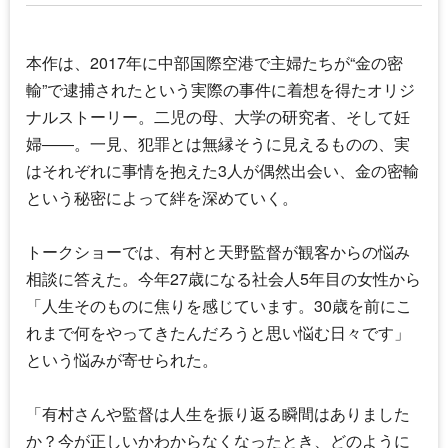
本作は、2017年に中部国際空港で主婦たちが“金の密
輸”で逮捕されたという実際の事件に着想を得たオリジ
ナルストーリー。二児の母、大学の研究者、そして妊
婦――。一見、犯罪とは無縁そうに見えるものの、実
はそれぞれに事情を抱えた3人が偶然出会い、金の密輸
という秘密によって絆を深めていく。
トークショーでは、有村と天野監督が観客からの悩み
相談に答えた。今年27歳になる社会人5年目の女性から
「人生そのものに焦りを感じています。30歳を前にこ
れまで何をやってきたんだろうと思い悩む日々です」
という悩みが寄せられた。
「有村さんや監督は人生を振り返る瞬間はありました
か？今が正しいかわからなくなったとき、どのように