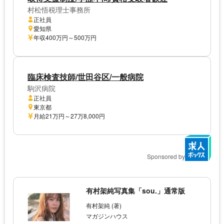
村松悟税理士事務所
正社員
愛知県
年収400万円～500万円
臨床検査技師/世田谷区/一般病院
駒沢病院
正社員
東京都
月給21万円～27万8,000円
Sponsored by
有村架純写真集「sou.」通常版
有村架純 (著)
マガジンハウス