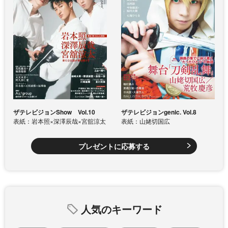
ザテレビジョンShow Vol.10
ザテレビジョンgenic. Vol.8
表紙：岩本照×深澤辰哉×宮舘涼太
表紙：山姥切国広
プレゼントに応募する
人気のキーワード