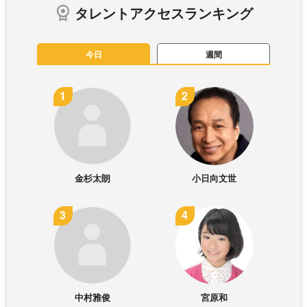
タレントアクセスランキング
今日
週間
金杉太朗
小日向文世
中村雅俊
宮原和