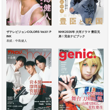
ザテレビジョンCOLORS Vol.61 P
NHK2026年 大河ドラマ 豊臣兄
INK
弟！完全ナビブック
表紙：中島健人