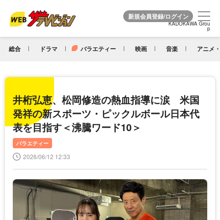
KADOKAWA Grou
KADOKAWA Grou
p
p
総合
ドラマ
バラエティー
映画
音楽
アニメ・
井桁弘恵、松岡修造の熱血指導に涙 米国
発祥の新スポーツ・ピックルボール日本代
表を目指す＜沸騰ワード10＞
バラエティー
2026/06/12 12:33