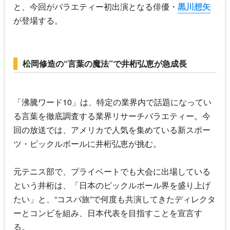
と、今回がバラエティー初出演となる俳優・
黒川想矢
が登場する。
松岡修造の“言葉の魔法”で井桁弘恵が急成長
「
沸騰ワード10
」は、特定の業界内で話題になってい
る言葉を徹底調査する業界リサーチバラエティー。今
回の放送では、アメリカで人気を集めている新スポー
ツ・ピックルボールに
井桁弘恵
が挑む。
元テニス部で、プライベートでも大会に出場している
という井桁は、「日本のピックルボール界を盛り上げ
たい」と、“コスパ旅”で何度も共演してきたディレクタ
ーとコンビを組み、日本代表を目指すことを宣言す
る。