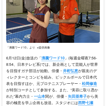
「沸騰ワード10」より
※提供画像
6月12日(金)放送の「
沸騰ワード10
」(毎週金曜夜7:56-
8:54、日本テレビ系)では、新企画として芸能人が世界
を目指すガチ部活が始動。俳優・
井桁弘恵
が親友のデ
ィレクターとコンビを組み、ピックルボールで日本代
表を目指すほか、元プロテニスプレーヤー・
松岡修造
が特別コーチとして参加する。また、“美容に取り憑か
れた”幕内力士・
一山本
関が、俳優・
矢田亜希子
から美
容の極意を学ぶ企画も放送。スタジオには
西野七瀬