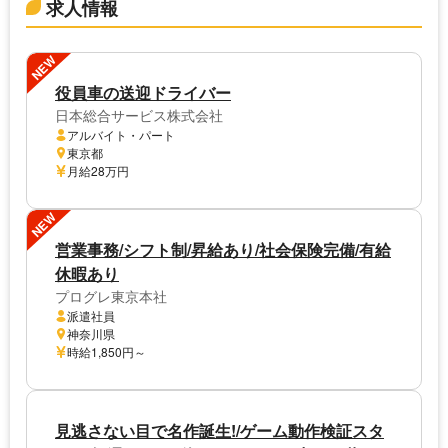
求人情報
NEW
役員車の送迎ドライバー
日本総合サービス株式会社
アルバイト・パート
東京都
月給28万円
NEW
営業事務/シフト制/昇給あり/社会保険完備/有給
休暇あり
プログレ東京本社
派遣社員
神奈川県
時給1,850円～
見逃さない目で名作誕生!/ゲーム動作検証スタ