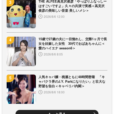
THE ALFEE高見沢俊彦「やっぱりふなっしー
はすごいですよ」久々の共演で実感＜高見沢
俊彦の美味しい音楽 美しいメシ＞
2026/8/6 12:00
15歳で27歳の夫に一目惚れし、交際1ヶ月で長
女を妊娠した女性 30代でおばあちゃんに＜
愛のハイエナ season6＞
2026/8/6 8:05
人気キャバ嬢・桃瀬ともに48時間密着 「キ
ャバクラ界のJ.Y. Parkになりたい」と壮大な
野望を告白＜キャベリバ内閣＞
2026/8/6 18:00