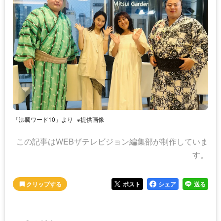
「沸騰ワード10」より
※提供画像
この記事はWEBザテレビジョン編集部が制作していま
す。
ポスト
シェア
送る