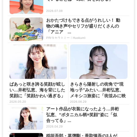
2026.07.08
おかたづけもできる点がうれしい！ 動
物の鳴き声やセリフが盛りだくさんの
「アニア ...
PR(タカラトミー｜Hugkum)
ぱあっと咲き誇る笑顔が眩し
きらきら陽射しの街角で“現
い…井桁弘恵、海を背にした
地っ子”みたい…井桁弘恵、
笑顔に「笑顔かわい過ぎる」
メキシコ旅姿に「街並みに映
「...
え...
2026.05.20
2026.06.29
アート作品が衣装になったよう…井桁
弘恵、“ボタニカル柄×笑顔”姿に「似
合ってる」...
2026.04.29
稲垣吾郎・草彅剛・香取慎吾の3人が