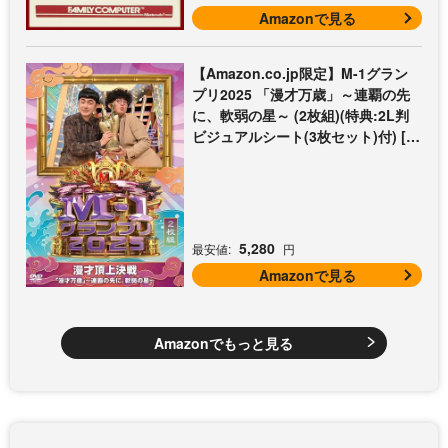
Amazonで見る
【Amazon.co.jp限定】M-1グラン
プリ2025 「漫才万歳」～連覇の先
に、軟弱の星～ (2枚組)(特典:2L判
ビジュアルシート(3枚セット)付) [D
VD]
5,280
最安値:
円
Amazonで見る
Amazonでもっと見る