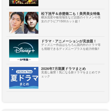
松下洸平＆赤楚衛二も！美男美女特集
横浜流星や板垣瑞生など話題のイケメンや美
女のグラビア1500カット超！
ドラマ・アニメーションが見放題！
ディズニー作品はもちろん国内外のドラマ等
も視聴できるディズニープラスを総力特集!!
2026年7月期夏ドラマまとめ
見逃し厳禁！気になる新ドラマをまとめてチ
ェック