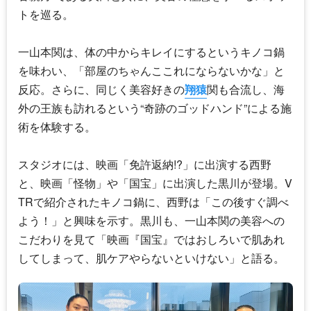
トを巡る。
一山本
関は、体の中からキレイにするというキノコ鍋
を味わい、「部屋のちゃんここれにならないかな」と
反応。さらに、同じく美容好きの
翔猿
関も合流し、海
外の王族も訪れるという“奇跡のゴッドハンド”による施
術を体験する。
スタジオには、映画「免許返納!?」に出演する西野
と、映画「怪物」や「国宝」に出演した黒川が登場。V
TRで紹介されたキノコ鍋に、西野は「この後すぐ調べ
よう！」と興味を示す。黒川も、
一山本
関の美容への
こだわりを見て「映画『国宝』ではおしろいで肌あれ
してしまって、肌ケアやらないといけない」と語る。