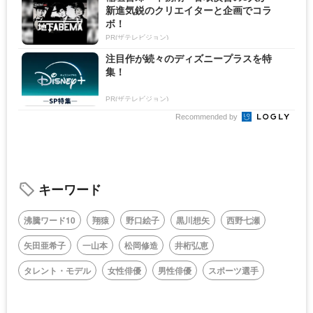
新進気鋭のクリエイターと企画でコラ
ボ！
PR(ザテレビジョン)
注目作が続々のディズニープラスを特
集！
PR(ザテレビジョン)
Recommended by
キーワード
沸騰ワード10
翔猿
野口絵子
黒川想矢
西野七瀬
矢田亜希子
一山本
松岡修造
井桁弘恵
タレント・モデル
女性俳優
男性俳優
スポーツ選手