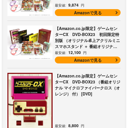
9,874
最安値:
円
Amazonで見る
【Amazon.co.jp限定】ゲームセン
ターCX DVD-BOX23 初回限定特
別版 （オリジナル卓上アクリルミニ
スマホスタンド ＋ 番組オリジナル
マイクロファイバークロス（オレン
12,100
最安値:
円
ジ） 付） [DVD]
Amazonで見る
【Amazon.co.jp限定】ゲームセン
ターCX DVD-BOX23 （番組オリジ
ナル マイクロファイバークロス（オ
レンジ） 付） [DVD]
8,800
最安値:
円