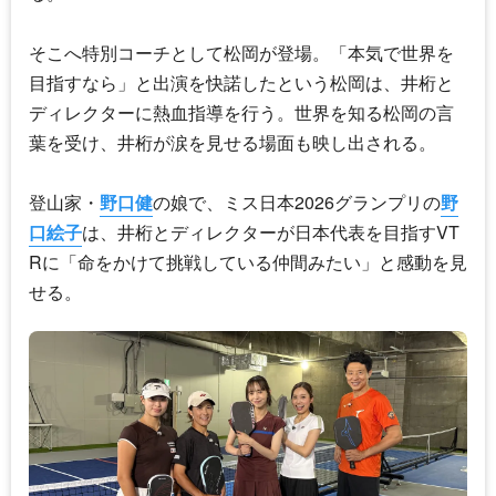
そこへ特別コーチとして松岡が登場。「本気で世界を
目指すなら」と出演を快諾したという松岡は、井桁と
ディレクターに熱血指導を行う。世界を知る松岡の言
葉を受け、井桁が涙を見せる場面も映し出される。
登山家・
野口健
の娘で、ミス日本2026グランプリの
野
口絵子
は、井桁とディレクターが日本代表を目指すVT
Rに「命をかけて挑戦している仲間みたい」と感動を見
せる。