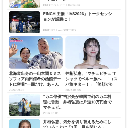
PR(タカラトミー｜Hugkum)
FINCHI主催「IVS2026」トークセッシ
ョンが話題に！
PR(FINCHI on GOETHE)
北海道出身の一山本関＆ミス
井桁弘恵、“マチュピチュ”T
ソフィア内田侑希の函館デー
シャツでペルー旅へ…「コス
トに密着“一回だけ、あ～ん
パ旅キター！」「笑顔がた
っ...
く...
2024.09.03
2026.06.05
“カニ俳優”吉沢亮が韓国で幻のカニ料
理に舌鼓 井桁弘恵は片道10万円台で
マチュピ...
2026.06.05
井桁弘恵、気分を切り替えるためにし
ていることは「1回、目を閉じる」