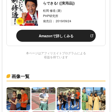
らできる! ([実用品])
松岡 修造 (著)
PHP研究所
発売日： 2019/09/24
Amazonで詳しくみる
本ページはアフィリエイトプログラムによる
収益を得ています
画像一覧