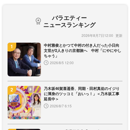
バラエティー
ニュースランキング
2026年8月7日12:00
中村雅俊とかつて中村の付き人だった小日向
文世が2人きりの京都旅へ 中村「にやにやし
ちゃう」
2026/8/5 12:00
乃木坂46賀喜遥香、同期・田村真佑のイジり
に渾身のツッコミ「おいっ！」＜乃木坂工事
延長中＞
2026/8/7 6:15