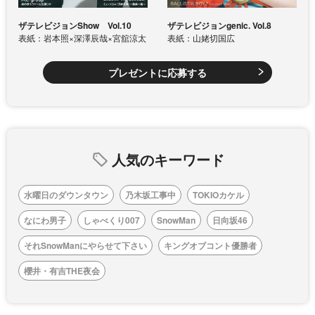
ザテレビジョンShow Vol.10
ザテレビジョンgenic. Vol.8
表紙：岩本照×深澤辰哉×宮舘涼太
表紙：山姥切国広
プレゼントに応募する
人気のキーワード
水曜日のダウンタウン
乃木坂工事中
TOKIOカケル
なにわ男子
しゃべくり007
SnowMan
日向坂46
それSnowManにやらせて下さい
キングオブコント優勝者
櫻井・有吉THE夜会