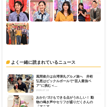
よく一緒に読まれているニュース
風間俊介は台湾弾丸グルメ旅へ 井桁
弘恵はピックルボールで“芸人最強ペ
ア”に挑む＜...
2026.07.10
おかたづけもできる点がうれしい！ 動
物の鳴き声やセリフが盛りだくさんの
「アニア ...