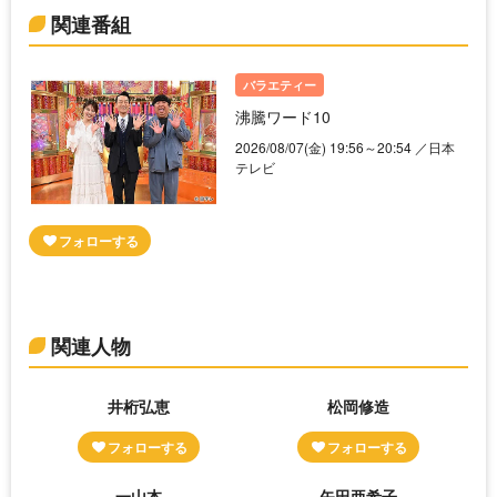
関連番組
バラエティー
沸騰ワード10
2026/08/07(金) 19:56～20:54 ／日本
テレビ
関連人物
井桁弘恵
松岡修造
一山本
矢田亜希子