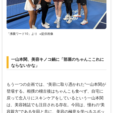
「沸騰ワード10」より
※提供画像
一山本関、美容キノコ鍋に「部屋のちゃんここれに
ならないかな」
もう一つの企画では、“美容に取り憑かれた”
一山本
関が
登場する。相撲の稽古後はちゃんこも食べず、自宅に
戻って念入りにスキンケアをしているという
一山本
関
は、美容雑誌でも注目される存在。今回は、憧れの“美
容親方”である矢田と共に、美容の極意を学べるスポッ