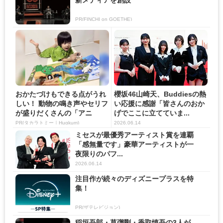
PR(FINCHI on GOETHE)
おかたづけもできる点がうれ
櫻坂46山崎天、Buddiesの熱
しい！ 動物の鳴き声やセリフ
い応援に感謝「皆さんのおか
が盛りだくさんの「アニ
げでここに立てていま...
ア ...
PR(タカラトミー｜Hugkum)
2026.06.14
ミセスが最優秀アーティスト賞を連覇
「感無量です」豪華アーティストが一
夜限りのパフ...
2026.06.14
注目作が続々のディズニープラスを特
集！
PR(ザテレビジョン)
稲垣吾郎・草彅剛・香取慎吾の3人が