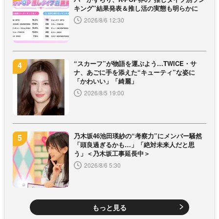
キング”結果発表＆推し活の実態も明らかに
2026/8/6 12:30
“スカーフ”が物語を運ぶよう…TWICE・サ
ナ、あごに手を添えた“キューティ”な姿に
「かわいい」「綺麗」
2026/8/5 19:00
乃木坂46池田瑛紗の“考察力”にメンバー騒然
「頭良過ぎるかも…」「絶対未来人だと思
う」＜乃木坂工事延長中＞
2026/8/6 5:30
もっと見る