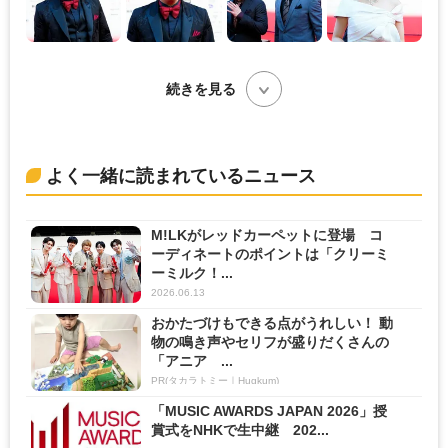
続きを見る
よく一緒に読まれているニュース
M!LKがレッドカーペットに登場 コ
ーディネートのポイントは「クリーミ
ーミルク！...
2026.06.13
おかたづけもできる点がうれしい！ 動
物の鳴き声やセリフが盛りだくさんの
「アニア ...
PR(タカラトミー｜Hugkum)
「MUSIC AWARDS JAPAN 2026」授
賞式をNHKで生中継 202...