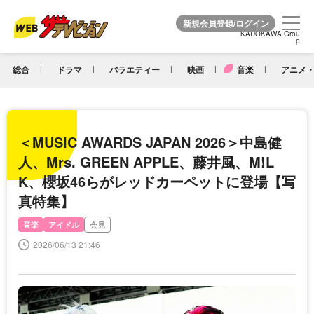
KADOKAWA Grou
KADOKAWA Grou
p
p
総合
ドラマ
バラエティー
映画
音楽
アニメ・
＜MUSIC AWARDS JAPAN 2026＞中島健
人、Mrs. GREEN APPLE、藤井風、M!L
K、櫻坂46らがレッドカーペットに登場【写
真特集】
音楽
アイドル
会見
2026/06/13 21:46