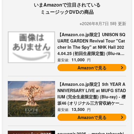
いまAmazonで注目されている
ミュージックDVDの商品
※2026年8月7日 5時 更新
【Amazon.co.jp限定】UNISON SQ
UARE GARDEN Revival Tour "Cat
cher In The Spy" at NHK Hall 202
4.04.25 (初回生産限定盤) (Blu-ray)
- UNISON SQUARE GARDEN (コッ
11,000
最安値:
円
トン巾着付)
Amazonで見る
【Amazon.co.jp限定】5th YEAR A
NNIVERSARY LIVE at MUFG STAD
IUM (完全生産限定盤) (Blu-ray) - 櫻
坂46 (オリジナル三方背収納ケース
付)
13,500
最安値:
円
Amazonで見る
souvenir 2025 ～mariya takeuchi