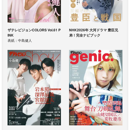
ザテレビジョンCOLORS Vol.61 P
NHK2026年 大河ドラマ 豊臣兄
INK
弟！完全ナビブック
表紙：中島健人