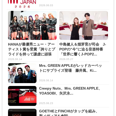
2026.06.03
HANAが最優秀ニュー・アー
中島健人＆畑芽育が司会 J-
ティスト賞を受賞「誇りとプ
POPの“今”に迫る音楽特番
ライドを持って謙虚に頑張
「世界に響くJ-POP2...
り...
2026.06.14
2026.05.27
Mrs. GREEN APPLEがレッドカーペッ
トにサプライズ登場 藤井風、Ki...
2026.06.14
Creepy Nuts、Mrs. GREEN APPLE、
YOASOBI、矢沢永...
2025.06.23
GOETHEとFINCHIがタッグを組み、
新メディアを創設