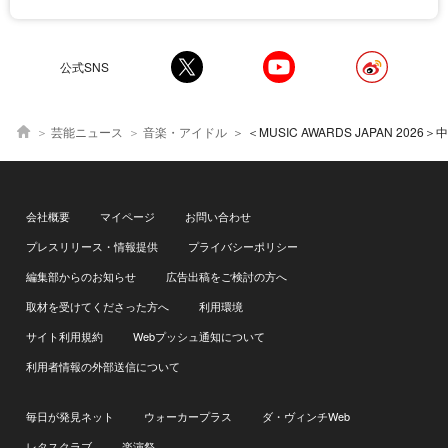
公式SNS
芸能ニュース
音楽・アイドル
＜MUSIC AWARDS JAPAN 2026＞中島健人、Mrs. GREEN APPLE、藤井風、M!LK、櫻坂
会社概要
マイページ
お問い合わせ
プレスリリース・情報提供
プライバシーポリシー
編集部からのお知らせ
広告出稿をご検討の方へ
取材を受けてくださった方へ
利用環境
サイト利用規約
Webプッシュ通知について
利用者情報の外部送信について
毎日が発見ネット
ウォーカープラス
ダ・ヴィンチWeb
レタスクラブ
楽演祭