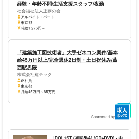
経験・年齢不問/生活支援スタッフ/夜勤
社会福祉法人正夢の会
アルバイト・パート
東京都
時給1,276円～
「建築施工図技術者」大手ゼネコン案件/基本
給45万円以上/完全週休2日制・土日祝休み/葛
西駅界隈
株式会社建テック
正社員
東京都
月給45万円～65万円
Sponsored by
IDOL1ST (初回盤A) (CD+DVD) - 中