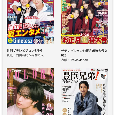
月刊ザテレビジョン9月号
ザテレビジョンお正月超特大号 2
表紙：内田有紀＆寺西拓人
026
表紙：Travis Japan