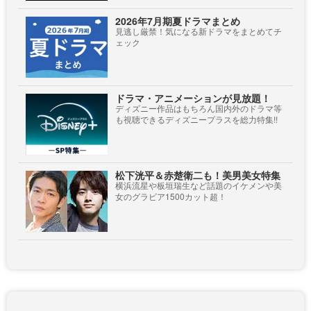
2026年7月期夏ドラマまとめ
見逃し厳禁！気になる新ドラマをまとめてチ
ェック
ドラマ・アニメーションが見放題！
ディズニー作品はもちろん国内外のドラマ等
も視聴できるディズニープラスを総力特集!!
松下洸平＆赤楚衛二も！美男美女特集
横浜流星や板垣瑞生など話題のイケメンや美
女のグラビア1500カット超！