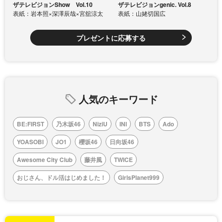
ザテレビジョンShow Vol.10
ザテレビジョンgenic. Vol.8
表紙：岩本照×深澤辰哉×宮舘涼太
表紙：山姥切国広
プレゼントに応募する
人気のキーワード
BE:FIRST
乃木坂46
NiziU
INI
BTS
Ado
YOASOBI
JO1
櫻坂46
日向坂46
Awesome City Club
藤井風
TWICE
おじさん、ドル活はじめました！
GirlsPlanet999