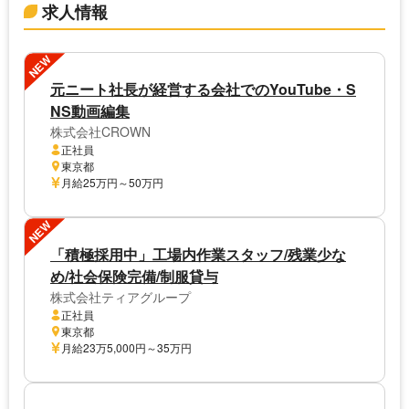
求人情報
NEW
元ニート社長が経営する会社でのYouTube・S
NS動画編集
株式会社CROWN
正社員
東京都
月給25万円～50万円
NEW
「積極採用中」工場内作業スタッフ/残業少な
め/社会保険完備/制服貸与
株式会社ティアグループ
正社員
東京都
月給23万5,000円～35万円