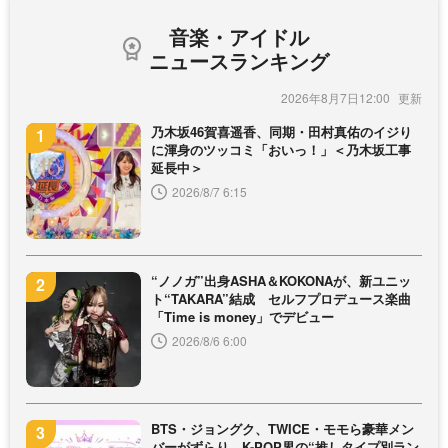
音楽・アイドル
ニュースランキング
2026年8月7日12:00
乃木坂46賀喜遥香、同期・田村真佑のイジり
に渾身のツッコミ「おいっ！」＜乃木坂工事
延長中＞
2026/8/7 6:15
“ノノガ”出身ASHA＆KOKONAが、新ユニッ
ト“TAKARA”結成 セルフプロデュース楽曲
「Time is money」でデビュー
2026/8/6 6:00
BTS・ジョングク、TWICE・モモら豪華メン
バーがずらり、K-POP界の“推しタイプ別ラン