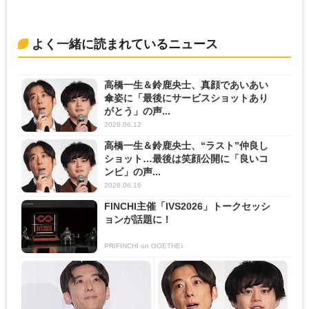
よく一緒に読まれているニュース
高橋一生＆鈴鹿央士、真顔であいあい
傘姿に「最後にサービスショットあり
がとう」の声...
2026.06.12
高橋一生＆鈴鹿央士、“ラスト”仲良し
ショット…最後は笑顔公開に「良いコ
ンビ」の声...
2026.06.16
FINCHI主催「IVS2026」トークセッシ
ョンが話題に！
PR(FINCHI on GOETHE)