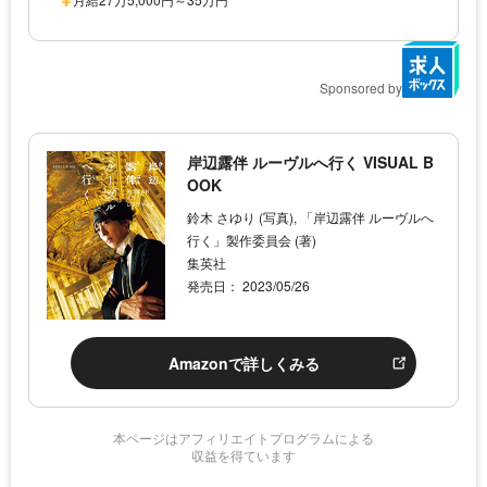
Sponsored by
岸辺露伴 ルーヴルへ行く VISUAL B
OOK
鈴木 さゆり (写真), 「岸辺露伴 ルーヴルへ
行く」製作委員会 (著)
集英社
発売日： 2023/05/26
Amazonで詳しくみる
本ページはアフィリエイトプログラムによる
収益を得ています