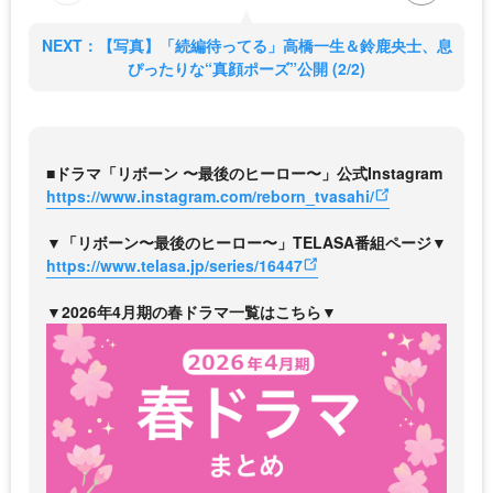
NEXT：【写真】「続編待ってる」高橋一生＆鈴鹿央士、息
ぴったりな“真顔ポーズ”公開 (2/2)
■ドラマ「リボーン 〜最後のヒーロー〜」公式Instagram
https://www.instagram.com/reborn_tvasahi/
▼「リボーン〜最後のヒーロー〜」TELASA番組ページ▼
https://www.telasa.jp/series/16447
▼2026年4月期の春ドラマ一覧はこちら▼