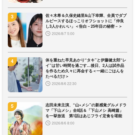
佐々木希＆久保史緒里&山下幸輝、全員でダブ
ルピースするほっこりオフショットに「仲良
し3人かわいい」＜告白－25年目の秘密－＞
2026/8/7 5:00
体を重ねた早見あかり“タキ”と伊藤健太郎“レ
イ”は甘い時間を過ごす…後日、2人は試作品
を作るため久々に再会する＜一緒にごはんを
たべるだけ＞
2026/8/6 22:30
志田未来主演、“山×メシ”の新感覚グルメドラ
マ「下山メシ」全8話＆「下山メシ 高崎篇」
を一挙放送 第1話はあじフライ定食を堪能
2026/8/6 8:00