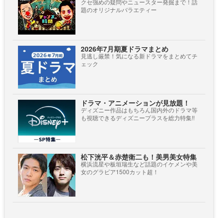
クセ強めの疑問やニュースター発掘まで！話
題のオリジナルバラエティー
2026年7月期夏ドラマまとめ
見逃し厳禁！気になる新ドラマをまとめてチ
ェック
ドラマ・アニメーションが見放題！
ディズニー作品はもちろん国内外のドラマ等
も視聴できるディズニープラスを総力特集!!
松下洸平＆赤楚衛二も！美男美女特集
横浜流星や板垣瑞生など話題のイケメンや美
女のグラビア1500カット超！