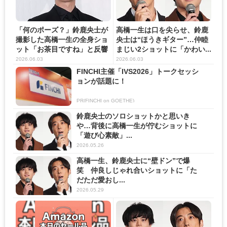
「何のポーズ？」鈴鹿央士が
高橋一生は口を尖らせ、鈴鹿
撮影した高橋一生の全身ショ
央士は“ほうきギター”…仲睦
ット「お茶目ですね」と反響
まじい2ショットに「かわい...
＜...
2026.06.03
2026.06.03
FINCHI主催「IVS2026」トークセッシ
ョンが話題に！
PR(FINCHI on GOETHE)
鈴鹿央士のソロショットかと思いき
や…背後に高橋一生が佇むショットに
「遊び心素敵」...
2026.05.26
高橋一生、鈴鹿央士に“壁ドン”で爆
笑 仲良しじゃれ合いショットに「た
だただ愛おし...
2026.05.29