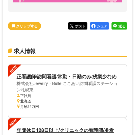
ポスト
シェア
送る
求人情報
NEW
正看護師/訪問看護/常勤・日勤のみ/残業少なめ
株式会社Jewelry・Belle ここあい訪問看護ステーショ
ン札幌東
正社員
北海道
月給24万円
NEW
年間休日128日以上/クリニックの看護師/准看