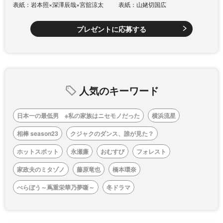
表紙：岩本照×深澤辰哉×宮舘涼太
表紙：山姥切国広
プレゼントに応募する
人気のキーワード
日本一の最低男 ※私の家族はニセモノだった
横浜流星
相棒 season23
クジャクのダンス、誰が見た？
ホットスポット
永瀬廉
おむすび
フォレスト
家政夫のミタゾノ
藤原竜也
橋本環奈
べらぼう～蔦重栄華乃夢噺～
冬ドラマ