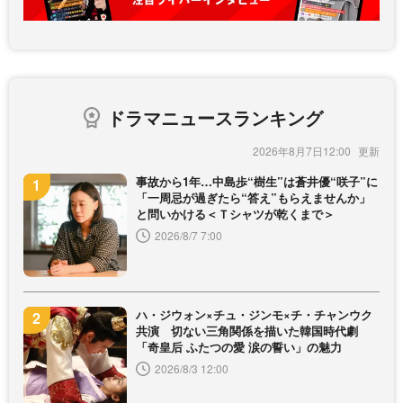
ドラマニュースランキング
2026年8月7日12:00
事故から1年…中島歩“樹生”は蒼井優“咲子”に
「一周忌が過ぎたら“答え”もらえませんか」
と問いかける＜Ｔシャツが乾くまで＞
2026/8/7 7:00
ハ・ジウォン×チュ・ジンモ×チ・チャンウク
共演 切ない三角関係を描いた韓国時代劇
「奇皇后 ふたつの愛 涙の誓い」の魅力
2026/8/3 12:00