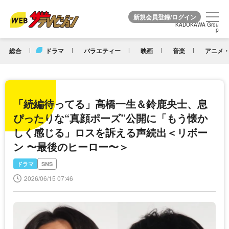
KADOKAWA Grou
KADOKAWA Grou
p
p
総合
ドラマ
バラエティー
映画
音楽
アニメ・
「続編待ってる」高橋一生＆鈴鹿央士、息
ぴったりな“真顔ポーズ”公開に「もう懐か
しく感じる」ロスを訴える声続出＜リボー
ン 〜最後のヒーロー〜＞
ドラマ
SNS
2026/06/15 07:46