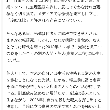
れ、IT業界の頂点に君臨する野望のためにまい進。創
業メンバーに無理難題を課し、意にそぐわなければ容
赦なく切り捨て。メディアでは傲慢な発言も目立ち、
「冷酷無比」と評される存在になっていく。
そんなある日、光誠は何者かに階段で突き落とされ、
まさかの転落死。しかし、なぜか病院で目覚め、なん
とそこは時代を遡った2012年の世界で、光誠と瓜二つ
の姿をした全くの別の人間・英人(高橋／二役)に転生し
ていた。
英人として、本来の自分とは生活も性格も真逆の人生
を歩むことになった光誠。しかも、転生前に富と名声
を盾に自分が苦しめた商店街の人々との生活が待ち受
ける。到底飲み込めない展開だが、光誠は英人として
生きながら、2026年に自分を殺した犯人を探し出すと
決意し、苦境に立つ庶民の立場で富と名声を極めた上