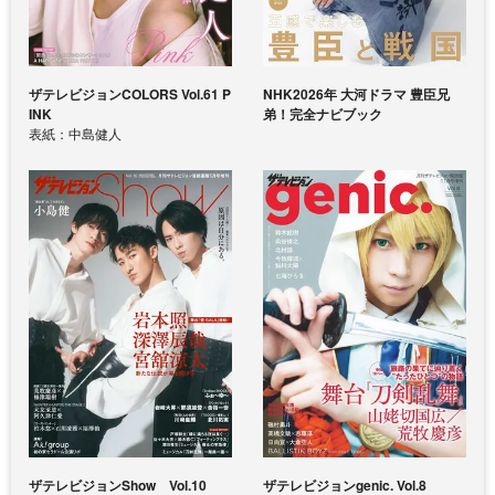
ザテレビジョンCOLORS Vol.61 P
NHK2026年 大河ドラマ 豊臣兄
INK
弟！完全ナビブック
表紙：中島健人
ザテレビジョンShow Vol.10
ザテレビジョンgenic. Vol.8