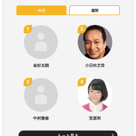
今日
週間
金杉太朗
小日向文世
中村雅俊
宮原和
もっと見る