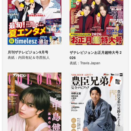
月刊ザテレビジョン9月号
ザテレビジョンお正月超特大号 2
表紙：内田有紀＆寺西拓人
026
表紙：Travis Japan