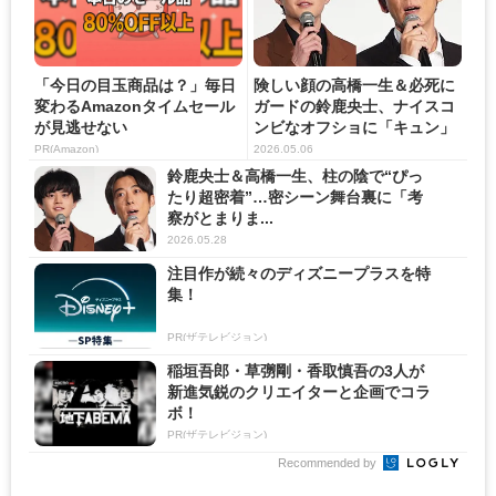
「今日の目玉商品は？」毎日
険しい顔の高橋一生＆必死に
変わるAmazonタイムセール
ガードの鈴鹿央士、ナイスコ
が見逃せない
ンビなオフショに「キュン」
の...
PR(Amazon)
2026.05.06
鈴鹿央士＆高橋一生、柱の陰で“ぴっ
たり超密着”…密シーン舞台裏に「考
察がとまりま...
2026.05.28
注目作が続々のディズニープラスを特
集！
PR(ザテレビジョン)
稲垣吾郎・草彅剛・香取慎吾の3人が
新進気鋭のクリエイターと企画でコラ
ボ！
PR(ザテレビジョン)
Recommended by