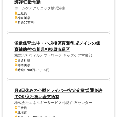
護師/日勤常勤
ホームケアクリニック横浜港南
正社員
神奈川県
月給29万円～
派遣保育士/中・小規模保育園/乳児メインの保
育補助/神奈川県相模原市緑区
株式会社ウィルオブ・ワーク キッズケア営業部
派遣社員
神奈川県
時給1,700円～1,800円
月8日休みの小型ドライバー/安定企業/普通免許
でOK/入社祝い金支給有
株式会社エネルギーサービス札幌 白石センター
正社員
北海道
月給27万5,000円～35万円