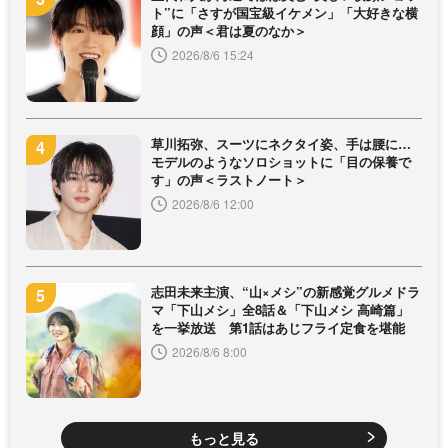
ト”に「さすが国宝級イケメン」「大好きな横
顔」の声＜君は夏のなか＞
2026/8/6 15:24
草川拓弥、スーツにネクタイ姿、手は腰に…
モデルのようなソロショットに「目の保養で
す」の声＜ラストノート＞
2026/8/6 12:00
志田未来主演、“山×メシ”の新感覚グルメドラ
マ「下山メシ」全8話＆「下山メシ 高崎篇」
を一挙放送 第1話はあじフライ定食を堪能
2026/8/6 8:00
もっと見る