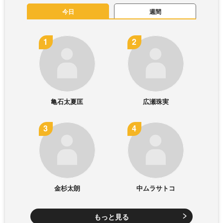
今日
週間
亀石太夏匡
広瀬珠実
金杉太朗
中ムラサトコ
もっと見る