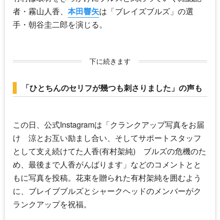
者・霧山人香、
本田響矢
は「ブレイズブルズ」の選
手・朝谷圭二郎を演じる。
下に続きます
「ひとちんのセリフが幾つも刺さりました」の声も
この日、公式Instagramは「クランクアップ写真をお届
け 涼とお互い励まし合い、そしてサポートスタッフ
として支え続けてた人香(
有村架純
) ブルズの危機のた
め、最後まで人香がんばります」などのコメントとと
もに写真を投稿。花束を贈られた
有村架純
を囲むよう
に、ブレイブブルズとシャークヘッドのメンバーがク
ランクアップを祝福。