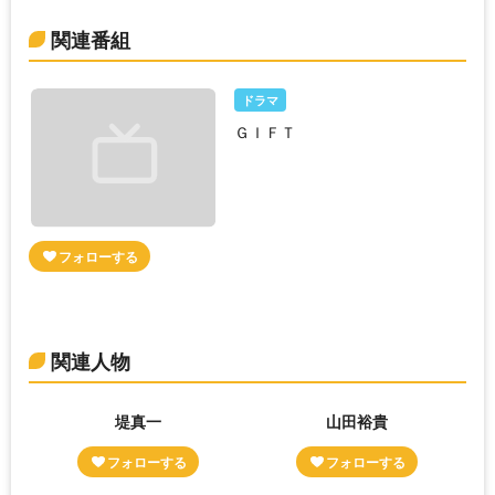
関連番組
ドラマ
ＧＩＦＴ
関連人物
堤真一
山田裕貴