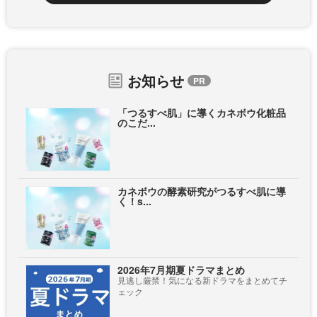
お知らせ
「つるすべ肌」に導くカネボウ化粧品
のこだ...
カネボウの酵素研究がつるすべ肌に導
く！s...
2026年7月期夏ドラマまとめ
見逃し厳禁！気になる新ドラマをまとめてチ
ェック