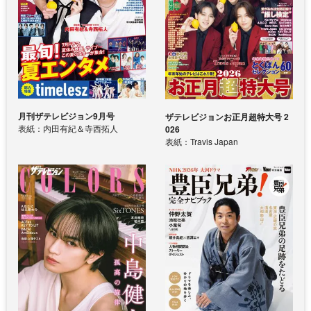
月刊ザテレビジョン9月号
ザテレビジョンお正月超特大号 2
表紙：内田有紀＆寺西拓人
026
表紙：Travis Japan