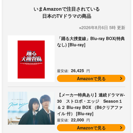
いまAmazonで注目されている
日本のTVドラマの商品
※2026年8月6日 5時 更新
「踊る大捜査線」Blu-ray BOX(特典
なし) [Blu-ray]
26,425
最安値:
円
Amazonで見る
【メーカー特典あり】連続ドラマＷ-
30 ストロボ・エッジ Season１
＆２ Blu-ray BOX （B6クリアファ
イル 付） [Blu-ray]
22,000
最安値:
円
Amazonで見る