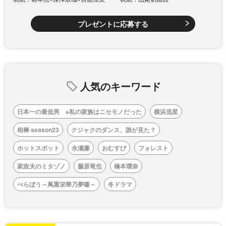
プレゼントに応募する
人気のキーワード
日本一の最低男 ※私の家族はニセモノだった
横浜流星
相棒 season23
クジャクのダンス、誰が見た？
ホットスポット
永瀬廉
おむすび
フォレスト
家政夫のミタゾノ
藤原竜也
橋本環奈
べらぼう～蔦重栄華乃夢噺～
冬ドラマ