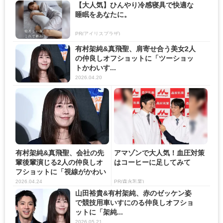
【大人気】ひんやり冷感寝具で快適な
睡眠をあなたに。
PR(アイリスプラザ)
有村架純&真飛聖、肩寄せ合う美女2人
の仲良しオフショットに「ツーショッ
トかわいす...
2026.04.20
有村架純&真飛聖、会社の先
アマゾンで大人気！血圧対策
輩後輩演じる2人の仲良しオ
はコーヒーに足してみて
フショットに「視線がかわい
ぃ...
2026.04.24
PR(森永乳業)
山田裕貴&有村架純、赤のゼッケン姿
で競技用車いすにのる仲良しオフショ
ットに「架純...
2026.05.21