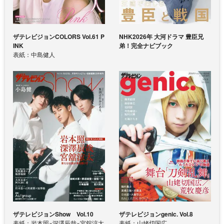
ザテレビジョンCOLORS Vol.61 P
NHK2026年 大河ドラマ 豊臣兄
INK
弟！完全ナビブック
表紙：中島健人
ザテレビジョンShow Vol.10
ザテレビジョンgenic. Vol.8
表紙：岩本照×深澤辰哉×宮舘涼太
表紙：山姥切国広