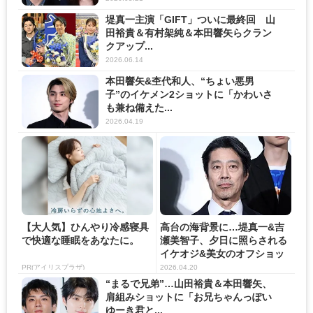
堤真一主演「GIFT」ついに最終回 山
田裕貴＆有村架純＆本田響矢らクラン
クアップ...
2026.06.14
本田響矢&杢代和人、“ちょい悪男
子”のイケメン2ショットに「かわいさ
も兼ね備えた...
2026.04.19
【大人気】ひんやり冷感寝具
高台の海背景に…堤真一&吉
で快適な睡眠をあなたに。
瀬美智子、夕日に照らされる
イケオジ&美女のオフショッ
ト...
PR(アイリスプラザ)
2026.04.20
“まるで兄弟”…山田裕貴＆本田響矢、
肩組みショットに「お兄ちゃんっぽい
ゆーき君と...