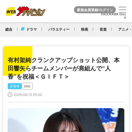
KADOKAWA Grou
KADOKAWA Grou
p
p
総合
ドラマ
バラエティー
映画
音楽
アニメ・
有村架純クランクアップショット公開、本
田響矢らチームメンバーが肩組んで“人
香”を祝福＜ＧＩＦＴ＞
ドラマ
SNS
2026/06/15 05:00