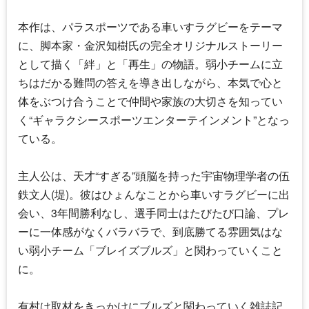
本作は、パラスポーツである車いすラグビーをテーマ
に、脚本家・金沢知樹氏の完全オリジナルストーリー
として描く「絆」と「再生」の物語。弱小チームに立
ちはだかる難問の答えを導き出しながら、本気で心と
体をぶつけ合うことで仲間や家族の大切さを知ってい
く“ギャラクシースポーツエンターテインメント”となっ
ている。
主人公は、天才“すぎる”頭脳を持った宇宙物理学者の伍
鉄文人(堤)。彼はひょんなことから車いすラグビーに出
会い、3年間勝利なし、選手同士はたびたび口論、プレ
ーに一体感がなくバラバラで、到底勝てる雰囲気はな
い弱小チーム「ブレイズブルズ」と関わっていくこと
に。
有村は取材をきっかけにブルズと関わっていく雑誌記