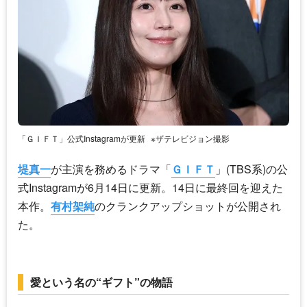
「ＧＩＦＴ」公式Instagramが更新
※ザテレビジョン撮影
堤真一
が主演を務めるドラマ「
ＧＩＦＴ
」(TBS系)の公
式Instagramが6月14日に更新。14日に最終回を迎えた
本作。
有村架純
のクランクアップショットが公開され
た。
愛という名の“ギフト”の物語