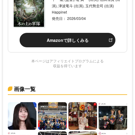
演), 津波竜斗 (出演), 玉代㔟圭司 (出演)
Happinet
発売日： 2026/03/04
Amazonで詳しくみる
本ページはアフィリエイトプログラムによる
収益を得ています
画像一覧