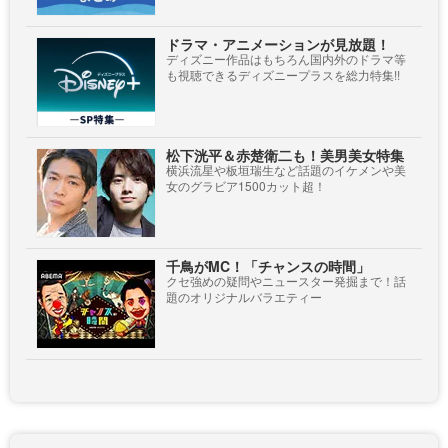
ドラマ・アニメーションが見放題！
ディズニー作品はもちろん国内外のドラマ等
も視聴できるディズニープラスを総力特集!!
松下洸平＆赤楚衛二も！美男美女特集
横浜流星や板垣瑞生など話題のイケメンや美
女のグラビア1500カット超！
千鳥がMC！「チャンスの時間」
クセ強めの疑問やニュースター発掘まで！話
題のオリジナルバラエティー