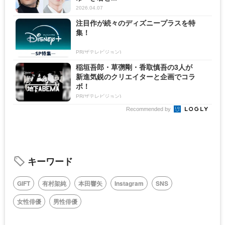
2026.04.07
注目作が続々のディズニープラスを特
集！
PR(ザテレビジョン)
稲垣吾郎・草彅剛・香取慎吾の3人が
新進気鋭のクリエイターと企画でコラ
ボ！
PR(ザテレビジョン)
Recommended by
キーワード
GIFT
有村架純
本田響矢
Instagram
SNS
女性俳優
男性俳優