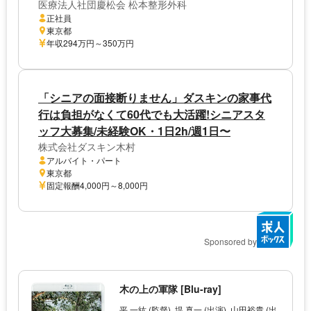
医療法人社団慶松会 松本整形外科
正社員
東京都
年収294万円～350万円
「シニアの面接断りません」ダスキンの家事代
行は負担がなくて60代でも大活躍!シニアスタ
ッフ大募集/未経験OK・1日2h/週1日〜
株式会社ダスキン木村
アルバイト・パート
東京都
固定報酬4,000円～8,000円
Sponsored by
木の上の軍隊 [Blu-ray]
平 一紘 (監督), 堤 真一 (出演), 山田裕貴 (出