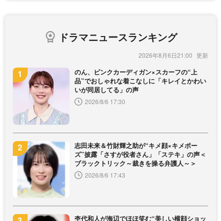
ドラマニュースランキング
2026年8月6日21:00
のん、ピンクカーディガン×スカーフの“上
品”でおしゃれな着こなしに「キレイとかわい
いが同居してる」の声
2026/8/6 17:30
志田未来＆竹財輝之助が“キメ顔×キメポー
ズ”披露「さすが役者さん」「ステキ」の声＜
ブラックトリック～裁きを操る弁護人～＞
2026/8/6 17:43
杢代和人が海辺でほほ笑む“美しい横顔ショッ