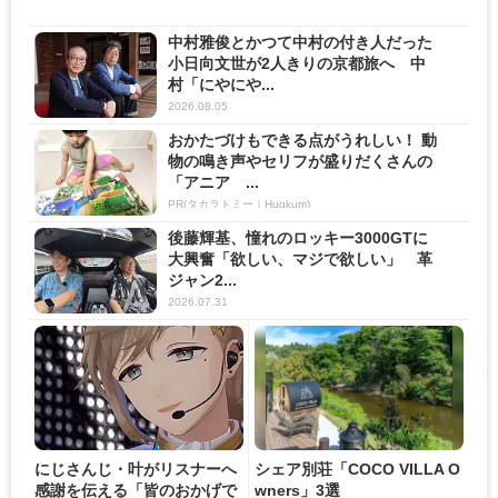
中村雅俊とかつて中村の付き人だった
小日向文世が2人きりの京都旅へ 中
村「にやにや...
2026.08.05
おかたづけもできる点がうれしい！ 動
物の鳴き声やセリフが盛りだくさんの
「アニア ...
PR(タカラトミー｜Hugkum)
後藤輝基、憧れのロッキー3000GTに
大興奮「欲しい、マジで欲しい」 革
ジャン2...
2026.07.31
にじさんじ・叶がリスナーへ
シェア別荘「COCO VILLA O
感謝を伝える「皆のおかげで
wners」3選