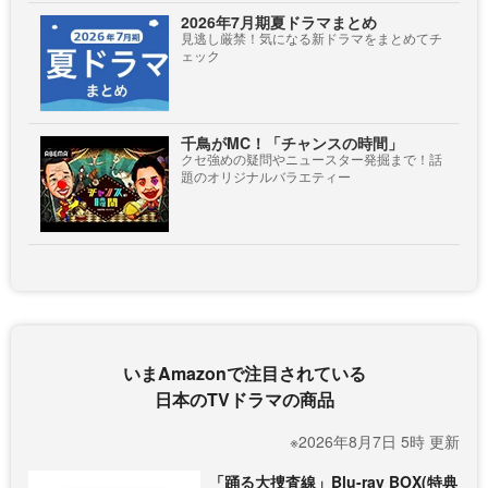
2026年7月期夏ドラマまとめ
見逃し厳禁！気になる新ドラマをまとめてチ
ェック
千鳥がMC！「チャンスの時間」
クセ強めの疑問やニュースター発掘まで！話
題のオリジナルバラエティー
いまAmazonで注目されている
日本のTVドラマの商品
※2026年8月7日 5時 更新
「踊る大捜査線」Blu-ray BOX(特典