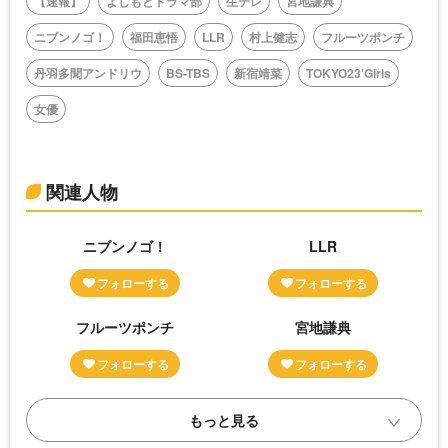
【速報】
よしもとドラマ部
生テレ
宮地謙典
ニブンノゴ！
福田恵悟
LLR
村上健志
フルーツポンチ
丹羽多聞アンドリウ
BS-TBS
新宿靖菜
TOKYO23'Girls
女優
関連人物
ニブンノゴ！
LLR
フルーツポンチ
宮地謙典