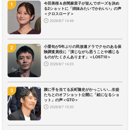
今田美桜＆赤間麻里子が並んでポーズを決め
る2ショットに「姉妹みたいでかわいい」の声
＜クロスロード＞
2026/8/7 14:49
小栗旬が5年ぶりの民放連ドラでクセのある保
険調査員役に「演じながら思うことや感じる
ものがたくさんあります」＜LOST10＞
2026/8/7 14:23
腰に手を当てる反町隆史がかっこいい…生徒
たちとのオフショット公開に「絵になるショ
ット」の声＜GTO＞
2026/8/7 15:30