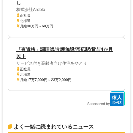
し
株式会社Aroblo
正社員
北海道
月給30万円～60万円
「有資格」調理師/介護施設/帯広駅/賞与4か月
以上
サービス付き高齢者向け住宅あやとり
正社員
北海道
月給17万7,000円～23万2,000円
Sponsored by
よく一緒に読まれているニュース