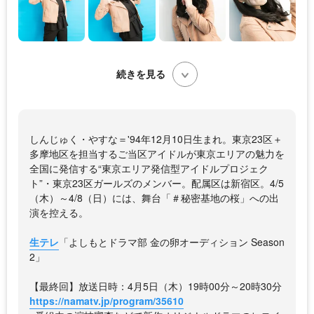
続きを見る
しんじゅく・やすな＝'94年12月10日生まれ。東京23区＋
多摩地区を担当するご当区アイドルが東京エリアの魅力を
全国に発信する“東京エリア発信型アイドルプロジェク
ト”・東京23区ガールズのメンバー。配属区は新宿区。4/5
（木）～4/8（日）には、舞台「＃秘密基地の桜」への出
演を控える。
生テレ
「よしもとドラマ部 金の卵オーディション Season
2」
【最終回】放送日時：4月5日（木）19時00分～20時30分
https://namatv.jp/program/35610