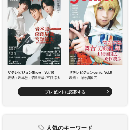
ザテレビジョンShow Vol.10
ザテレビジョンgenic. Vol.8
表紙：岩本照×深澤辰哉×宮舘涼太
表紙：山姥切国広
プレゼントに応募する
人気のキーワード