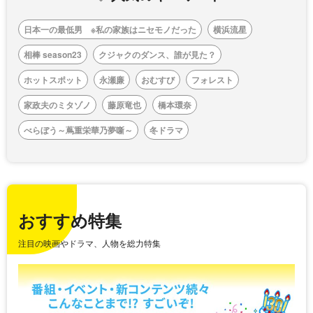
日本一の最低男 ※私の家族はニセモノだった
横浜流星
相棒 season23
クジャクのダンス、誰が見た？
ホットスポット
永瀬廉
おむすび
フォレスト
家政夫のミタゾノ
藤原竜也
橋本環奈
べらぼう～蔦重栄華乃夢噺～
冬ドラマ
おすすめ特集
注目の映画やドラマ、人物を総力特集