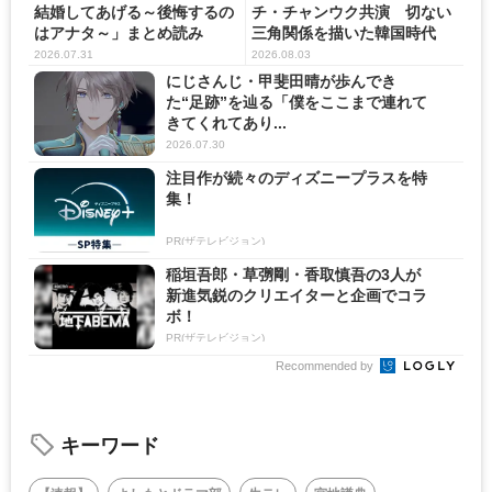
結婚してあげる～後悔するの
チ・チャンウク共演 切ない
はアナタ～」まとめ読み
三角関係を描いた韓国時代
劇...
2026.07.31
2026.08.03
にじさんじ・甲斐田晴が歩んでき
た“足跡”を辿る「僕をここまで連れて
きてくれてあり...
2026.07.30
注目作が続々のディズニープラスを特
集！
PR(ザテレビジョン)
稲垣吾郎・草彅剛・香取慎吾の3人が
新進気鋭のクリエイターと企画でコラ
ボ！
PR(ザテレビジョン)
Recommended by
キーワード