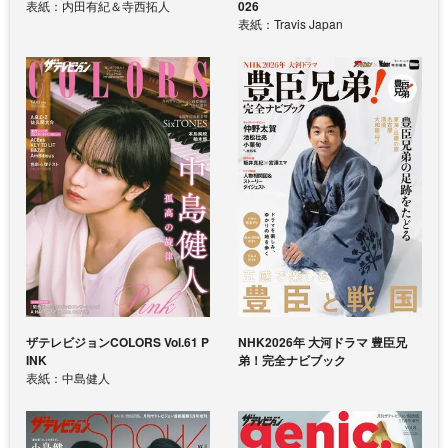
表紙：内田有紀＆寺西拓人
026
表紙：Travis Japan
ザテレビジョンCOLORS Vol.61 P
NHK2026年 大河ドラマ 豊臣兄
INK
弟！完全ナビブック
表紙：中島健人