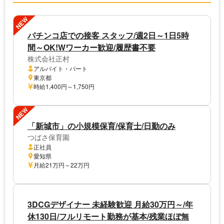
NEW
パチンコ店での接客 スタッフ/週2日～1日5時
間～OK!Wワーカー歓迎/履歴書不要
株式会社正村
アルバイト・パート
東京都
時給1,400円～1,750円
NEW
「新城市」の小規模保育/保育士/日勤のみ
つばさ保育園
正社員
愛知県
月給21万円～22万円
3DCGデザイナー 未経験歓迎 月給30万円～/年
休130日/フルリモート勤務が基本/残業ほぼ無