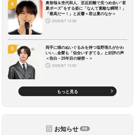
奥智哉＆杢代和人、至近距離で見つめ合い“君
夏ポーズ”をする姿に「なんて素敵な瞬間！」
「最高だー！」と反響＜君は夏のなか＞
2026/8/7 15:39
両手に猫のぬいぐるみを持つ塩野瑛久がかわ
いい…金髪も「似合いすぎてる」と好評の声
＜告白－25年目の秘密－＞
2026/8/7 15:00
もっと見る
お知らせ