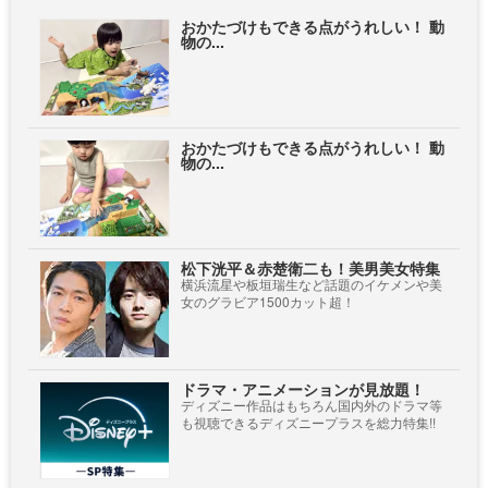
おかたづけもできる点がうれしい！ 動
物の...
おかたづけもできる点がうれしい！ 動
物の...
松下洸平＆赤楚衛二も！美男美女特集
横浜流星や板垣瑞生など話題のイケメンや美
女のグラビア1500カット超！
ドラマ・アニメーションが見放題！
ディズニー作品はもちろん国内外のドラマ等
も視聴できるディズニープラスを総力特集!!