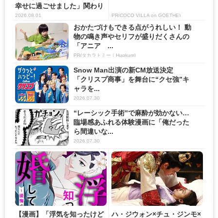
幸せに過ごせました」関わり
の...
2026.08.01
PR(COCO VILLA on GOETHE)
おかたづけもできる点がうれしい！ 動
物の鳴き声やセリフが盛りだくさんの
「アニア ...
PR(タカラトミー｜Hugkum)
Snow Man出演の新CM放送決定
「クリスプ商事」を舞台に“クセ強”キ
ャラを...
2026.07.30
“レーシック手術”で麻酔が効かない…
臨場感あふれる体験漫画に「俺だった
ら間違いな...
2026.07.30
【漫画】「浮気を知ったけど
ハ・ジウォン×チュ・ジンモ×