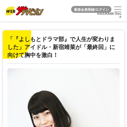
KADOKAWA Grou
KADOKAWA Grou
p
p
「『よしもとドラマ部』で人生が変わりま
した」アイドル・新宿靖菜が「最終回」に
向けて胸中を激白！