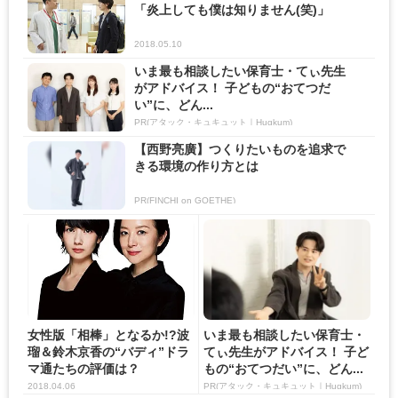
「炎上しても僕は知りません(笑)」
2018.05.10
いま最も相談したい保育士・てぃ先生
がアドバイス！ 子どもの“おてつだ
い”に、どん...
PR(アタック・キュキュット｜Hugkum)
【西野亮廣】つくりたいものを追求で
きる環境の作り方とは
PR(FINCHI on GOETHE)
女性版「相棒」となるか!?波
いま最も相談したい保育士・
瑠＆鈴木京香の“バディ”ドラ
てぃ先生がアドバイス！ 子ど
マ通たちの評価は？
もの“おてつだい”に、どん...
2018.04.06
PR(アタック・キュキュット｜Hugkum)