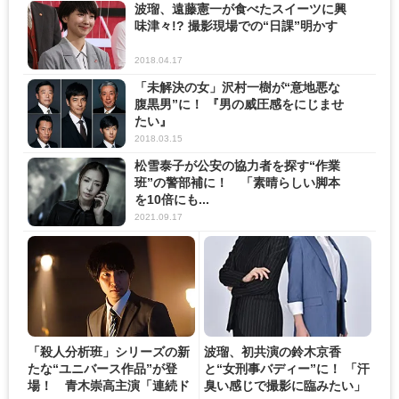
波瑠、遠藤憲一が食べたスイーツに興
味津々!? 撮影現場での“日課”明かす
2018.04.17
「未解決の女」沢村一樹が“意地悪な
腹黒男”に！ 『男の威圧感をにじませ
たい』
2018.03.15
松雪泰子が公安の協力者を探す“作業
班”の警部補に！ 「素晴らしい脚本
を10倍にも...
2021.09.17
「殺人分析班」シリーズの新
波瑠、初共演の鈴木京香
たな“ユニバース作品”が登
と“女刑事バディー”に！ 「汗
場！ 青木崇高主演「連続ド
臭い感じで撮影に臨みたい」