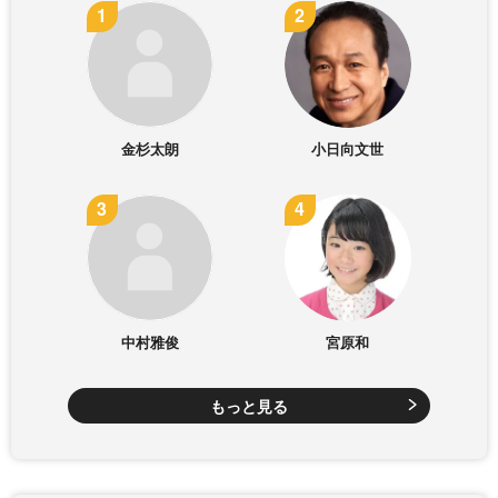
金杉太朗
小日向文世
中村雅俊
宮原和
もっと見る