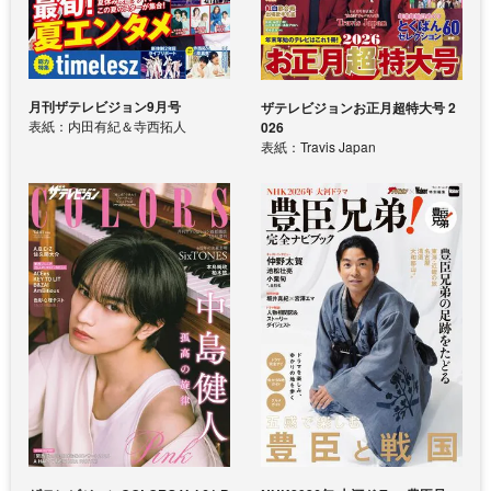
月刊ザテレビジョン9月号
ザテレビジョンお正月超特大号 2
表紙：内田有紀＆寺西拓人
026
表紙：Travis Japan