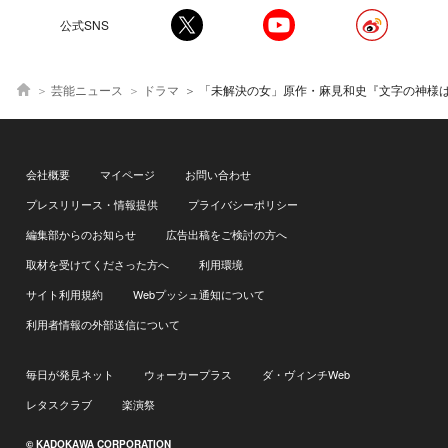
公式SNS
芸能ニュース
ドラマ
「未解決の女」原作・麻見和史『文字の神様はなかなか降りてこな
会社概要
マイページ
お問い合わせ
プレスリリース・情報提供
プライバシーポリシー
編集部からのお知らせ
広告出稿をご検討の方へ
取材を受けてくださった方へ
利用環境
サイト利用規約
Webプッシュ通知について
利用者情報の外部送信について
毎日が発見ネット
ウォーカープラス
ダ・ヴィンチWeb
レタスクラブ
楽演祭
© KADOKAWA CORPORATION