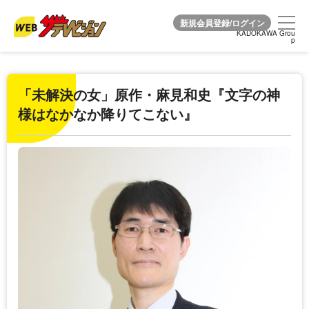
KADOKAWA Grou
KADOKAWA Grou
p
p
「未解決の女」原作・麻見和史『文字の神
様はなかなか降りてこない』