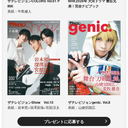
ザテレビジョンCOLORS Vol.61 P
NHK2026年 大河ドラマ 豊臣兄
INK
弟！完全ナビブック
表紙：中島健人
ザテレビジョンShow Vol.10
ザテレビジョンgenic. Vol.8
表紙：岩本照×深澤辰哉×宮舘涼太
表紙：山姥切国広
プレゼントに応募する