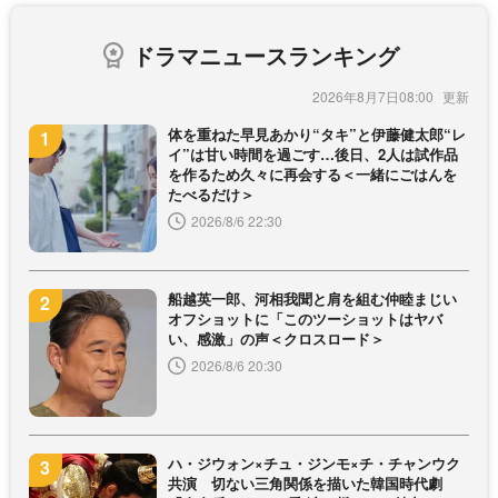
ドラマニュースランキング
2026年8月7日08:00
体を重ねた早見あかり“タキ”と伊藤健太郎“レ
イ”は甘い時間を過ごす…後日、2人は試作品
を作るため久々に再会する＜一緒にごはんを
たべるだけ＞
2026/8/6 22:30
船越英一郎、河相我聞と肩を組む仲睦まじい
オフショットに「このツーショットはヤバ
い、感激」の声＜クロスロード＞
2026/8/6 20:30
ハ・ジウォン×チュ・ジンモ×チ・チャンウク
共演 切ない三角関係を描いた韓国時代劇