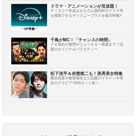
ドラマ・アニメーションが見放題！
ディズニー作品はもちろん国内外のドラマ等
も視聴できるディズニープラスを総力特集!!
千鳥がMC！「チャンスの時間」
クセ強めの疑問やニュースター発掘まで！話
題のオリジナルバラエティー
松下洸平＆赤楚衛二も！美男美女特集
横浜流星や板垣瑞生など話題のイケメンや美
女のグラビア1500カット超！