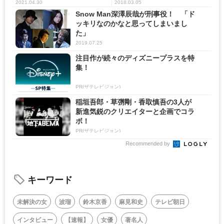
ラ...
2021.04.30
2018.03.05
Snow Man深澤辰哉が刑事役！ 「ド
ッキリなのかなと思ってしまいまし
た」
2019.07.25
注目作が続々のディズニープラスを特
集！
PR(ザテレビジョン)
稲垣吾郎・草彅剛・香取慎吾の3人が
新進気鋭のクリエイターと企画でコラ
ボ！
PR(ザテレビジョン)
Recommended by
キーワード
未解決の女
波瑠
鈴木京香
麻見和史
テレビ朝日
インタビュー
【速報】
女優
著名人