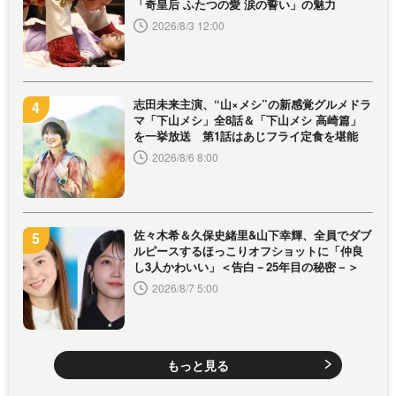
「奇皇后 ふたつの愛 涙の誓い」の魅力
2026/8/3 12:00
志田未来主演、“山×メシ”の新感覚グルメドラ
マ「下山メシ」全8話＆「下山メシ 高崎篇」
を一挙放送 第1話はあじフライ定食を堪能
2026/8/6 8:00
佐々木希＆久保史緒里&山下幸輝、全員でダブ
ルピースするほっこりオフショットに「仲良
し3人かわいい」＜告白－25年目の秘密－＞
2026/8/7 5:00
もっと見る