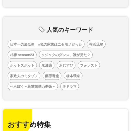
人気のキーワード
日本一の最低男 ※私の家族はニセモノだった
横浜流星
相棒 season23
クジャクのダンス、誰が見た？
ホットスポット
永瀬廉
おむすび
フォレスト
家政夫のミタゾノ
藤原竜也
橋本環奈
べらぼう～蔦重栄華乃夢噺～
冬ドラマ
おすすめ特集