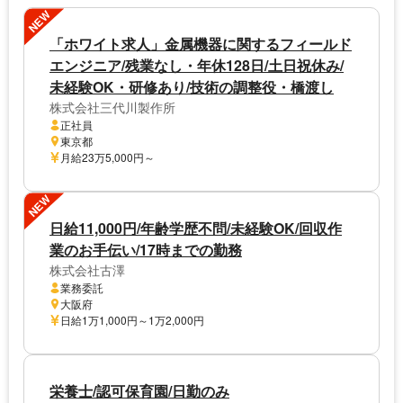
NEW
「ホワイト求人」金属機器に関するフィールド
エンジニア/残業なし・年休128日/土日祝休み/
未経験OK・研修あり/技術の調整役・橋渡し
株式会社三代川製作所
正社員
東京都
月給23万5,000円～
NEW
日給11,000円/年齢学歴不問/未経験OK/回収作
業のお手伝い/17時までの勤務
株式会社古澤
業務委託
大阪府
日給1万1,000円～1万2,000円
栄養士/認可保育園/日勤のみ