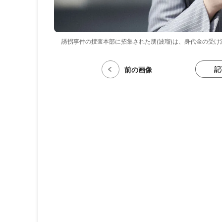
誘拐事件の捜査本部に招集された朋(波瑠)は、身代金の受け渡
記
前の画像