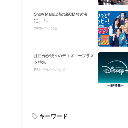
Snow Man出演の新CM放送決
定 「...
2026/7/30 配信
注目作が続々のディズニープラス
を特集！
PR(ザテレビジョン)
キーワード