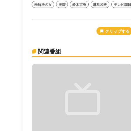
未解決の女
波瑠
鈴木京香
麻見和史
テレビ朝
関連番組