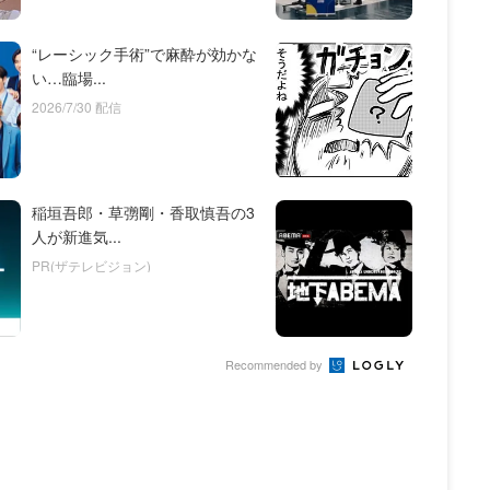
“レーシック手術”で麻酔が効かな
い…臨場...
2026/7/30 配信
稲垣吾郎・草彅剛・香取慎吾の3
人が新進気...
PR(ザテレビジョン)
Recommended by