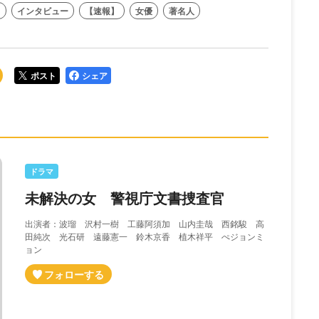
日
インタビュー
【速報】
女優
著名人
ポスト
シェア
ドラマ
未解決の女 警視庁文書捜査官
出演者：波瑠 沢村一樹 工藤阿須加 山内圭哉 西銘駿 高
田純次 光石研 遠藤憲一 鈴木京香 植木祥平 ぺジョンミ
ョン