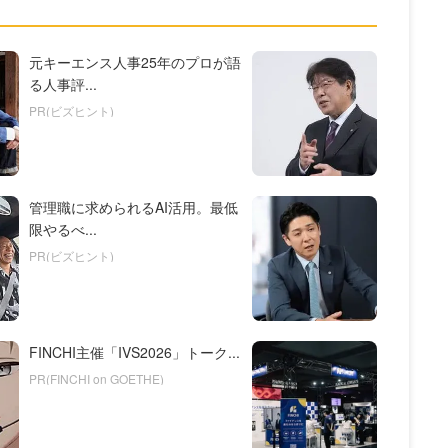
元キーエンス人事25年のプロが語
る人事評...
PR(ビズヒント)
管理職に求められるAI活用。最低
限やるべ...
PR(ビズヒント)
FINCHI主催「IVS2026」トーク...
PR(FINCHI on GOETHE)