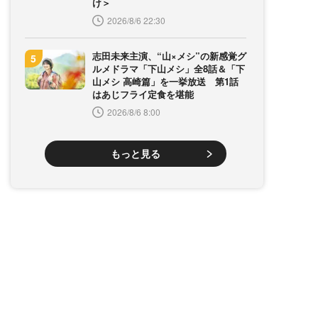
け＞
2026/8/6 22:30
志田未来主演、“山×メシ”の新感覚グ
ルメドラマ「下山メシ」全8話＆「下
山メシ 高崎篇」を一挙放送 第1話
はあじフライ定食を堪能
2026/8/6 8:00
もっと見る