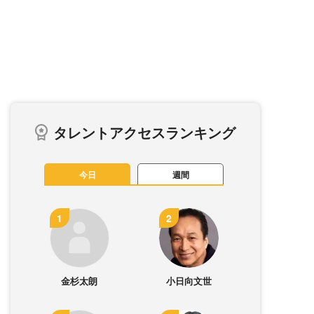
タレントアクセスランキング
今日
週間
金杉太朗
小日向文世