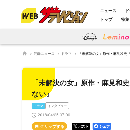
ニュース
ド
トップ
特集
芸能ニュース
ドラマ
「未解決の女」原作・麻見和史
「未解決の女」原作・麻見和
ない』
ドラマ
インタビュー
2018/04/25 07:00
ポスト
シェア