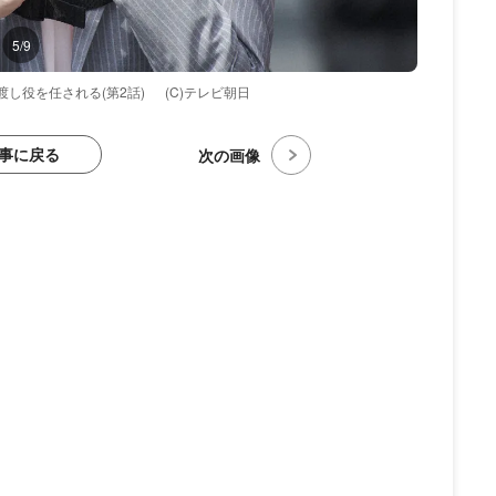
5/9
し役を任される(第2話)
(C)テレビ朝日
事に戻る
次の画像