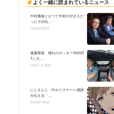
よく一緒に読まれているニュース
中村雅俊とかつて中村の付き人だ
った小日向...
2026/8/5 配信
後藤輝基、憧れのロッキー3000G
Tに大...
2026/7/31 配信
にじさんじ・叶がリスナーへ感謝
を伝える「...
2026/8/1 配信