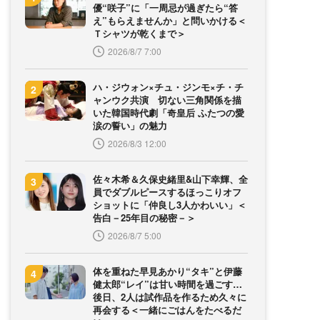
優“咲子”に「一周忌が過ぎたら“答
え”もらえませんか」と問いかける＜
Ｔシャツが乾くまで＞
2026/8/7 7:00
ハ・ジウォン×チュ・ジンモ×チ・チ
ャンウク共演 切ない三角関係を描
いた韓国時代劇「奇皇后 ふたつの愛
涙の誓い」の魅力
2026/8/3 12:00
佐々木希＆久保史緒里&山下幸輝、全
員でダブルピースするほっこりオフ
ショットに「仲良し3人かわいい」＜
告白－25年目の秘密－＞
2026/8/7 5:00
体を重ねた早見あかり“タキ”と伊藤
健太郎“レイ”は甘い時間を過ごす…
後日、2人は試作品を作るため久々に
再会する＜一緒にごはんをたべるだ