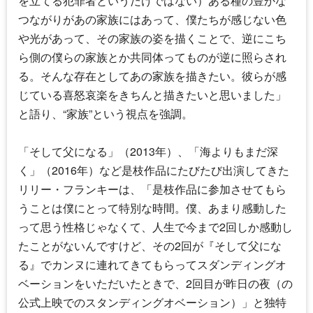
を立てる犯罪者というだけではない）ある種の豊かな
つながりがあの家族にはあって、僕たちが感じない色
や光があって、その家族の姿を描くことで、逆にこち
ら側の僕らの家族とか共同体ってものが逆に照らされ
る。そんな存在としてあの家族を描きたい。彼らが感
じている喜怒哀楽をきちんと描きたいと思いました」
と語り、“家族”という視点を強調。
「そして父になる」（2013年）、「海よりもまだ深
く」（2016年）など是枝作品にたびたび出演してきた
リリー・フランキー
は、「是枝作品に参加させてもら
うことは僕にとって特別な時間。僕、あまり感動した
って思う性格じゃなくて、人生で今まで2回しか感動し
たことがないんですけど、その2回が『そして父にな
る』でカンヌに連れてきてもらってスダンディングオ
ベーションをいただいたときで、2回目が昨日の夜（の
公式上映でのスタンディングオベーション）」と独特