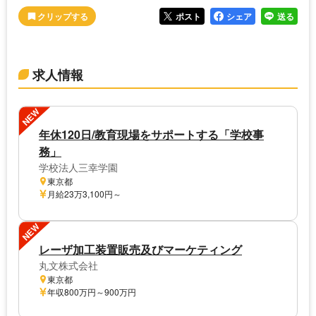
ポスト
シェア
送る
求人情報
NEW
年休120日/教育現場をサポートする「学校事
務」
学校法人三幸学園
東京都
月給23万3,100円～
NEW
レーザ加工装置販売及びマーケティング
丸文株式会社
東京都
年収800万円～900万円