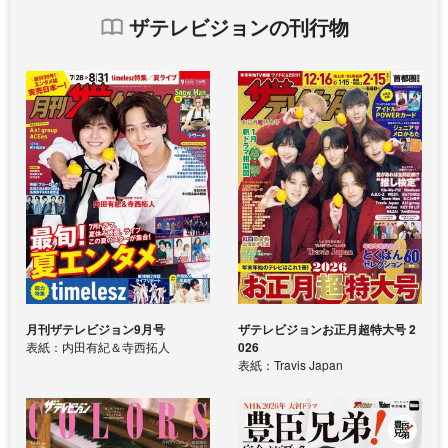
ザテレビジョンの刊行物
月刊ザテレビジョン9月号
ザテレビジョンお正月超特大号 2
表紙：内田有紀＆寺西拓人
026
表紙：Travis Japan