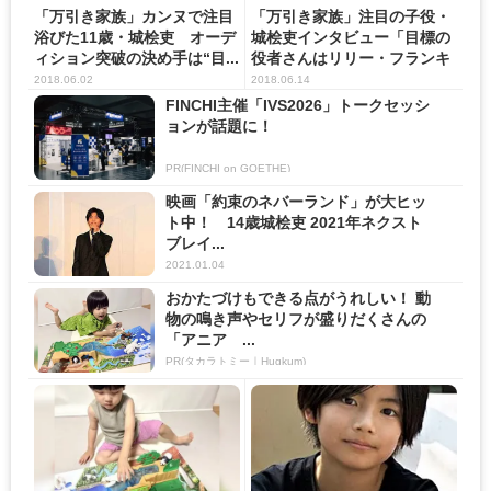
「万引き家族」カンヌで注目
「万引き家族」注目の子役・
浴びた11歳・城桧吏 オーデ
城桧吏インタビュー「目標の
ィション突破の決め手は“目...
役者さんはリリー・フランキ
ー...
2018.06.02
2018.06.14
FINCHI主催「IVS2026」トークセッシ
ョンが話題に！
PR(FINCHI on GOETHE)
映画「約束のネバーランド」が大ヒッ
ト中！ 14歳城桧吏 2021年ネクスト
ブレイ...
2021.01.04
おかたづけもできる点がうれしい！ 動
物の鳴き声やセリフが盛りだくさんの
「アニア ...
PR(タカラトミー｜Hugkum)