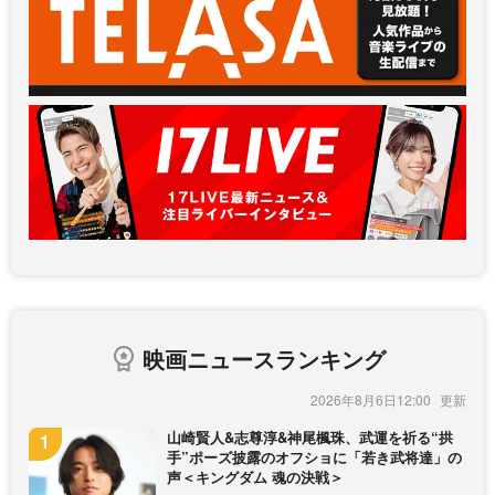
映画ニュースランキング
2026年8月6日12:00
山崎賢人&志尊淳&神尾楓珠、武運を祈る“拱
手”ポーズ披露のオフショに「若き武将達」の
声＜キングダム 魂の決戦＞