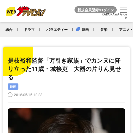
KADOKAWA Grou
KADOKAWA Grou
p
p
総合
ドラマ
バラエティー
映画
音楽
アニメ・
是枝裕和監督「万引き家族」でカンヌに降
り立った11歳・城桧吏 大器の片りん見せ
る
映画
2018/05/15 12:23