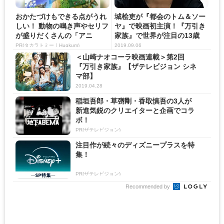
おかたづけもできる点がうれ
城桧吏が『都会のトム＆ソー
しい！ 動物の鳴き声やセリフ
ヤ』で映画初主演！『万引き
が盛りだくさんの「アニ
家族』で世界が注目の13歳
ア ...
PR(タカラトミー｜Hugkum)
2019.09.06
＜山崎ナオコーラ映画連載＞第2回
『万引き家族』【ザテレビジョン シネ
マ部】
2019.04.28
稲垣吾郎・草彅剛・香取慎吾の3人が
新進気鋭のクリエイターと企画でコラ
ボ！
PR(ザテレビジョン)
注目作が続々のディズニープラスを特
集！
PR(ザテレビジョン)
Recommended by