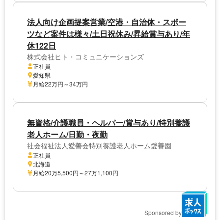
法人向け企画提案営業/空港・自治体・スポー
ツなど案件は様々/土日祝休み/昇給賞与あり/年
休122日
株式会社ヒト・コミュニケーションズ
正社員
愛知県
月給22万円～34万円
無資格/介護職員・ヘルパー/賞与あり/特別養護
老人ホーム/日勤・夜勤
社会福祉法人愛善会特別養護老人ホーム愛善園
正社員
北海道
月給20万5,500円～27万1,100円
Sponsored by