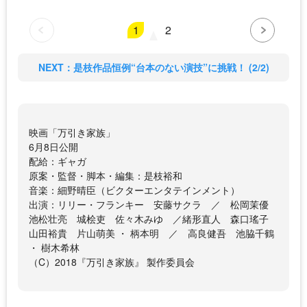
1
2
NEXT：是枝作品恒例“台本のない演技”に挑戦！ (2/2)
映画「万引き家族」
6月8日公開
配給：ギャガ
原案・監督・脚本・編集：是枝裕和
音楽：細野晴臣（ビクターエンタテインメント）
出演：リリー・フランキー 安藤サクラ ／ 松岡茉優
池松壮亮 城桧吏 佐々木みゆ ／緒形直人 森口瑤子
山田裕貴 片山萌美 ・ 柄本明 ／ 高良健吾 池脇千鶴
・ 樹木希林
（C）2018『万引き家族』 製作委員会