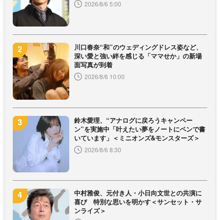
2026/8/6 5:00
川口春奈“和”のウェディングドレス姿など、
深い愛と強い絆を感じる「ママせか」の新場
面写真が到着
2026/8/6 10:00
鈴木愛理、“アナログに戻ろうキャンペー
ン”を実施中「叶えたい夢をノートにペンで書
いています」＜ミニオンズ&モンスターズ＞
2026/8/6 8:30
中村雅俊、元付き人・小日向文世との共演に
喜び 特別な思いを明かす＜サンセット・サ
ンライズ＞