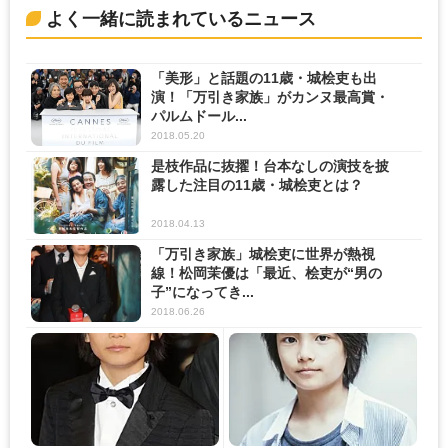
よく一緒に読まれているニュース
「美形」と話題の11歳・城桧吏も出
演！「万引き家族」がカンヌ最高賞・
パルムドール...
2018.05.20
是枝作品に抜擢！台本なしの演技を披
露した注目の11歳・城桧吏とは？
2018.04.13
「万引き家族」城桧吏に世界が熱視
線！松岡茉優は「最近、桧吏が“男の
子”になってき...
2018.06.26