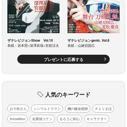
ザテレビジョンShow Vol.10
ザテレビジョンgenic. Vol.8
表紙：岩本照×深澤辰哉×宮舘涼太
表紙：山姥切国広
プレゼントに応募する
人気のキーワード
おそ松さん
シンウルトラマン
鋼の錬金術師
チェリまほ
SnowMan
名探偵コナン
るろうに剣心
キャラクター