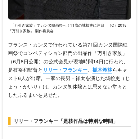
「万引き家族」でカンヌ映画祭へ！11歳の城桧吏に注目
（C）2018
『万引き家族』 製作委員会
フランス・カンヌで行われている第71回カンヌ国際映
画祭でコンペティション部門の出品作「万引き家族」
（6月8日公開）の公式会見が現地時間14日に行われ、
是枝裕和監督と
リリー・フランキー
、
樹木希林
らキャ
スト6人が出席。一家の長男・祥太を演じた城桧吏（じ
ょう・かいり）は、カンヌ初体験とは思えない堂々と
したふるまいを見せた。
リリー・フランキー「是枝作品は特別な時間」