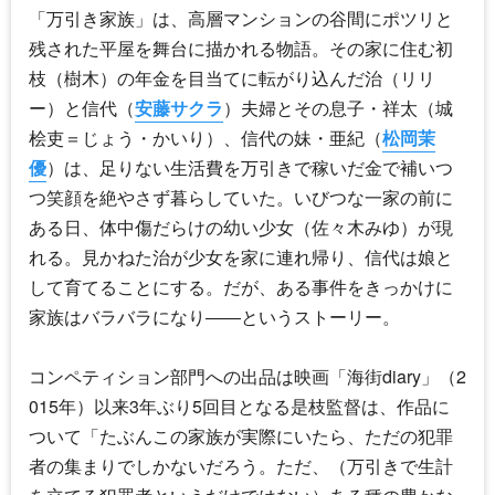
「万引き家族」は、高層マンションの谷間にポツリと
残された平屋を舞台に描かれる物語。その家に住む初
枝（樹木）の年金を目当てに転がり込んだ治（リリ
ー）と信代（
安藤サクラ
）夫婦とその息子・祥太（城
桧吏＝じょう・かいり）、信代の妹・亜紀（
松岡茉
優
）は、足りない生活費を万引きで稼いだ金で補いつ
つ笑顔を絶やさず暮らしていた。いびつな一家の前に
ある日、体中傷だらけの幼い少女（佐々木みゆ）が現
れる。見かねた治が少女を家に連れ帰り、信代は娘と
して育てることにする。だが、ある事件をきっかけに
家族はバラバラになり――というストーリー。
コンペティション部門への出品は映画「海街diary」（2
015年）以来3年ぶり5回目となる是枝監督は、作品に
ついて「たぶんこの家族が実際にいたら、ただの犯罪
者の集まりでしかないだろう。ただ、（万引きで生計