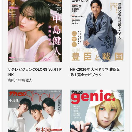
ザテレビジョンCOLORS Vol.61 P
NHK2026年 大河ドラマ 豊臣兄
INK
弟！完全ナビブック
表紙：中島健人