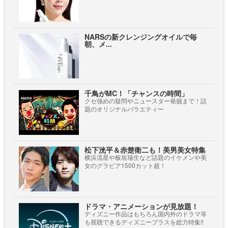
NARSの新クレンジングオイルで毎
朝、メ...
千鳥がMC！「チャンスの時間」
クセ強めの疑問やニュースター発掘まで！話
題のオリジナルバラエティー
松下洸平＆赤楚衛二も！美男美女特集
横浜流星や板垣瑞生など話題のイケメンや美
女のグラビア1500カット超！
ドラマ・アニメーションが見放題！
ディズニー作品はもちろん国内外のドラマ等
も視聴できるディズニープラスを総力特集!!