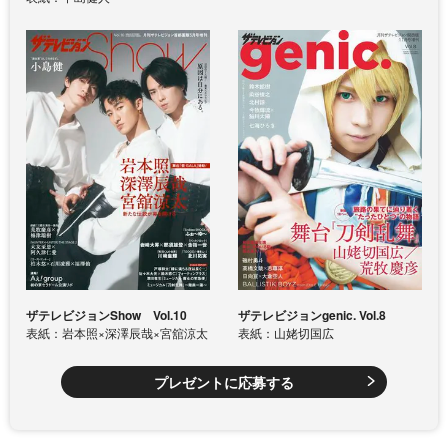
ザテレビジョンShow Vol.10
ザテレビジョンgenic. Vol.8
表紙：岩本照×深澤辰哉×宮舘涼太
表紙：山姥切国広
プレゼントに応募する