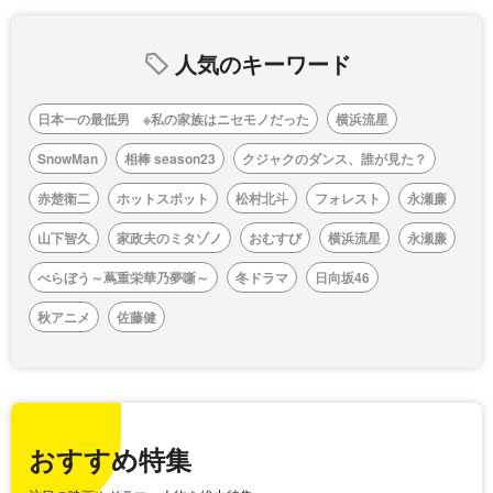
人気のキーワード
日本一の最低男 ※私の家族はニセモノだった
横浜流星
SnowMan
相棒 season23
クジャクのダンス、誰が見た？
赤楚衛二
ホットスポット
松村北斗
フォレスト
永瀬廉
山下智久
家政夫のミタゾノ
おむすび
横浜流星
永瀬廉
べらぼう～蔦重栄華乃夢噺～
冬ドラマ
日向坂46
秋アニメ
佐藤健
おすすめ特集