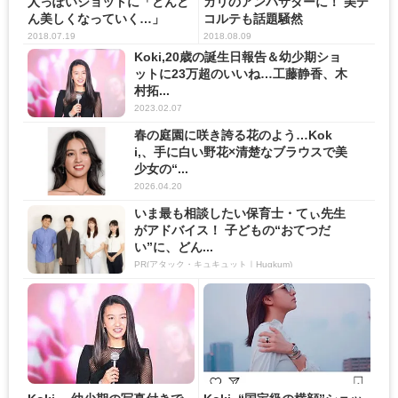
人っぽいショットに「どんど
ガリのアンバサダーに！ 美デ
ん美しくなっていく…」
コルテも話題騒然
2018.07.19
2018.08.09
Koki,20歳の誕生日報告＆幼少期ショ
ットに23万超のいいね…工藤静香、木
村拓...
2023.02.07
春の庭園に咲き誇る花のよう…Kok
i,、手に白い野花×清楚なブラウスで美
少女の“...
2026.04.20
いま最も相談したい保育士・てぃ先生
がアドバイス！ 子どもの“おてつだ
い”に、どん...
PR(アタック・キュキュット｜Hugkum)