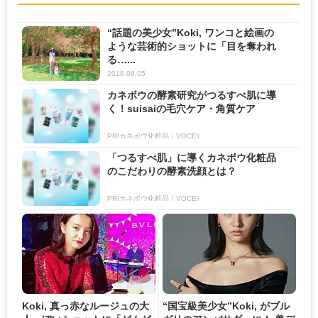
“話題の美少女”Koki, ワンコと絵画の
ような芸術的ショットに「目を奪われ
る…...
2018.08.05
カネボウの酵素研究がつるすべ肌に導
く！suisaiの毛穴ケア・角質ケア
PR(カネボウ化粧品｜VOCE)
「つるすべ肌」に導くカネボウ化粧品
のこだわりの酵素洗顔とは？
PR(カネボウ化粧品｜VOCE)
Koki, 真っ赤なルージュの大
“国宝級美少女”Koki, がブル