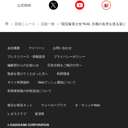
公式SNS
芸能ニュース
芸能一般
“国宝級美少女”Koki, 京都の名所を巡る姿に「自然体な彼女も
会社概要
マイページ
お問い合わせ
プレスリリース・情報提供
プライバシーポリシー
編集部からのお知らせ
広告出稿をご検討の方へ
取材を受けてくださった方へ
利用環境
サイト利用規約
Webプッシュ通知について
利用者情報の外部送信について
毎日が発見ネット
ウォーカープラス
ダ・ヴィンチWeb
レタスクラブ
楽演祭
© KADOKAWA CORPORATION