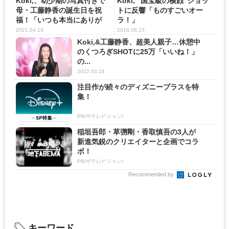
Koki,、幼少期の写真付きで
Koki, “国宝級の横顔”ショッ
母・工藤静香の誕生日を祝
トに反響「ものすごいオー
福！「いつも本当にありが
ラ！」
と...
2021.04.14
2018.08.15
Koki,&工藤静香、超美人親子…休憩中
のくつろぎSHOTに25万「いいね！」
の...
2022.03.24
注目作が続々のディズニープラスを特
集！
PR(ザテレビジョン)
稲垣吾郎・草彅剛・香取慎吾の3人が
新進気鋭のクリエイターと企画でコラ
ボ！
PR(ザテレビジョン)
Recommended by
キーワード