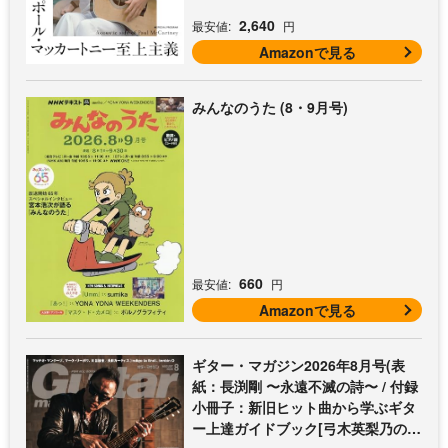
2,640
最安値:
円
Amazonで見る
みんなのうた (8・9月号)
660
最安値:
円
Amazonで見る
ギター・マガジン2026年8月号(表
紙：長渕剛 〜永遠不滅の詩〜 / 付録
小冊子：新旧ヒット曲から学ぶギタ
ー上達ガイドブック[弓木英梨乃の放