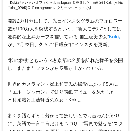
Koki,がまたまたオフィシャルInstagramを更新した
※画像はKoki,(kokio
fficial_0205)公式Instagramのスクリーンショットです
開設2カ月弱にして、先日インスタグラムのフォロワー
数が100万人を突破するという、“新人モデル”としては
驚異的な上昇カーブを描いている“国宝級美少女”
Koki,
が、7月22日、久々に“日曜夜”にインスタを更新。
“和の象徴”ともいうべき京都の名所を訪れた様子を公開
し、またまたファンから反響が上がっている。
世界的カメラマン・操上和美氏の撮影によって5月に
「エル・ジャポン」で鮮烈表紙デビューを果たした、
木村拓哉と工藤静香の次女・
Koki,
。
多くを語らずとも分かってほしいとでも言わんばかり
に、英語で一言二言だけをつづり、“写真で魅せる”スタ