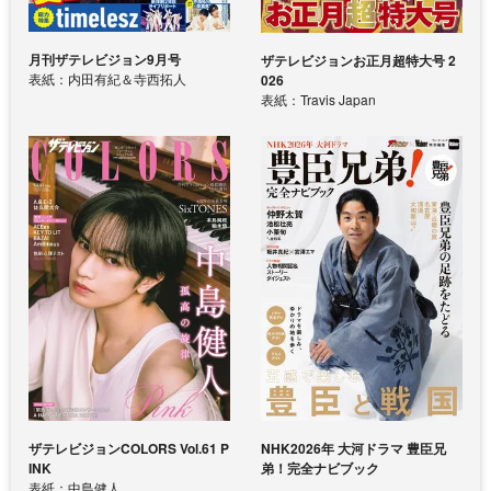
月刊ザテレビジョン9月号
ザテレビジョンお正月超特大号 2
表紙：内田有紀＆寺西拓人
026
表紙：Travis Japan
ザテレビジョンCOLORS Vol.61 P
NHK2026年 大河ドラマ 豊臣兄
INK
弟！完全ナビブック
表紙：中島健人