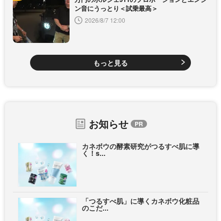
ン音にうっとり＜試乗最高＞
2026/8/7 12:00
もっと見る
お知らせ
カネボウの酵素研究がつるすべ肌に導
く！s...
「つるすべ肌」に導くカネボウ化粧品
のこだ...