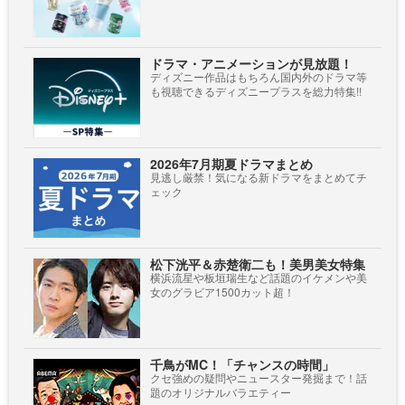
ドラマ・アニメーションが見放題！
ディズニー作品はもちろん国内外のドラマ等
も視聴できるディズニープラスを総力特集!!
2026年7月期夏ドラマまとめ
見逃し厳禁！気になる新ドラマをまとめてチ
ェック
松下洸平＆赤楚衛二も！美男美女特集
横浜流星や板垣瑞生など話題のイケメンや美
女のグラビア1500カット超！
千鳥がMC！「チャンスの時間」
クセ強めの疑問やニュースター発掘まで！話
題のオリジナルバラエティー