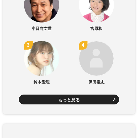
小日向文世
宮原和
鈴木愛理
保田泰志
もっと見る