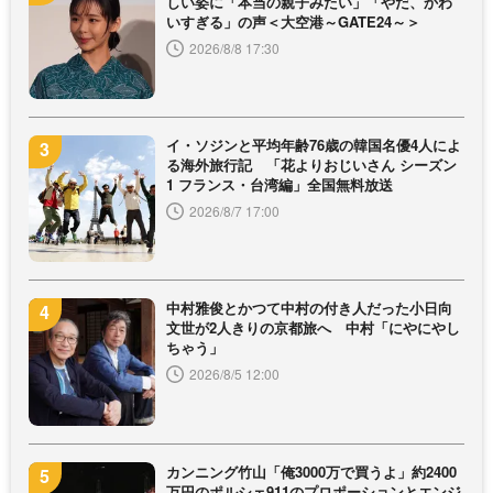
しい姿に「本当の親子みたい」「やだ、かわ
いすぎる」の声＜大空港～GATE24～＞
2026/8/8 17:30
イ・ソジンと平均年齢76歳の韓国名優4人によ
る海外旅行記 「花よりおじいさん シーズン
1 フランス・台湾編」全国無料放送
2026/8/7 17:00
中村雅俊とかつて中村の付き人だった小日向
文世が2人きりの京都旅へ 中村「にやにやし
ちゃう」
2026/8/5 12:00
カンニング竹山「俺3000万で買うよ」約2400
万円のポルシェ911のプロポーションとエンジ