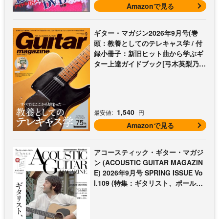
Amazonで見る
ギター・マガジン2026年9月号(巻
頭：教養としてのテレキャス学 / 付
録小冊子：新旧ヒット曲から学ぶギ
ター上達ガイドブック[弓木英梨乃の
放課後エレキ部 最終回])
1,540
最安値:
円
Amazonで見る
アコースティック・ギター・マガジ
ン (ACOUSTIC GUITAR MAGAZIN
E) 2026年9月号 SPRING ISSUE Vo
l.109 (特集：ギタリスト、ポール・
マッカートニー至上主義 / 特別付録
歌本小冊子：ザ・ビートルズ〜ポー
ル・マッカートニー・アコギ名曲選)