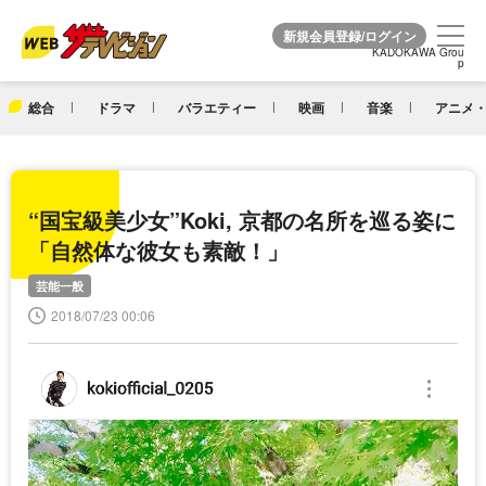
KADOKAWA Grou
KADOKAWA Grou
p
p
総合
ドラマ
バラエティー
映画
音楽
アニメ・
“国宝級美少女”Koki, 京都の名所を巡る姿に
「自然体な彼女も素敵！」
芸能一般
2018/07/23 00:06