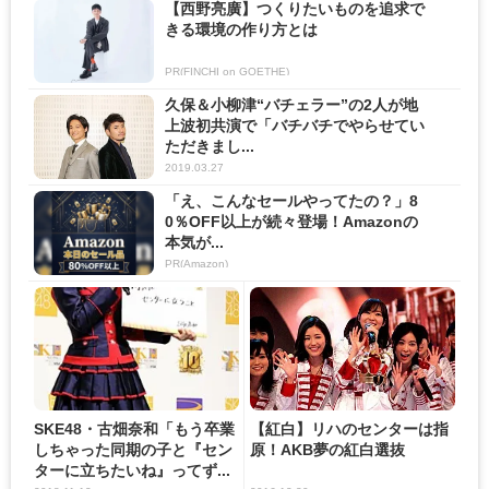
【西野亮廣】つくりたいものを追求で
きる環境の作り方とは
PR(FINCHI on GOETHE)
久保＆小柳津“バチェラー”の2人が地
上波初共演で「バチバチでやらせてい
ただきまし...
2019.03.27
「え、こんなセールやってたの？」8
0％OFF以上が続々登場！Amazonの
本気が...
PR(Amazon)
SKE48・古畑奈和「もう卒業
【紅白】リハのセンターは指
しちゃった同期の子と『セン
原！AKB夢の紅白選抜
ターに立ちたいね』ってず...