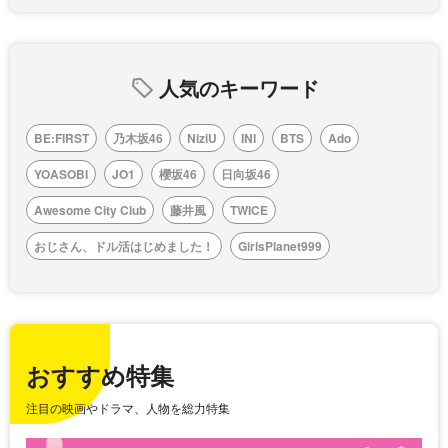
人気のキーワード
BE:FIRST
乃木坂46
NiziU
INI
BTS
Ado
YOASOBI
JO1
櫻坂46
日向坂46
Awesome City Club
藤井風
TWICE
おじさん、ドル活はじめました！
GirlsPlanet999
おすすめ特集
注目の映画やドラマ、人物を総力特集