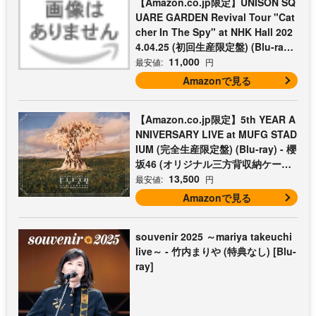
【Amazon.co.jp限定】UNISON SQ
UARE GARDEN Revival Tour "Cat
cher In The Spy" at NHK Hall 202
4.04.25 (初回生産限定盤) (Blu-ray)
- UNISON SQUARE GARDEN (コッ
11,000
最安値:
円
トン巾着付)
Amazonで見る
【Amazon.co.jp限定】5th YEAR A
NNIVERSARY LIVE at MUFG STAD
IUM (完全生産限定盤) (Blu-ray) - 櫻
坂46 (オリジナル三方背収納ケース
付)
13,500
最安値:
円
Amazonで見る
souvenir 2025 ～mariya takeuchi
live～ - 竹内まりや (特典なし) [Blu-
ray]