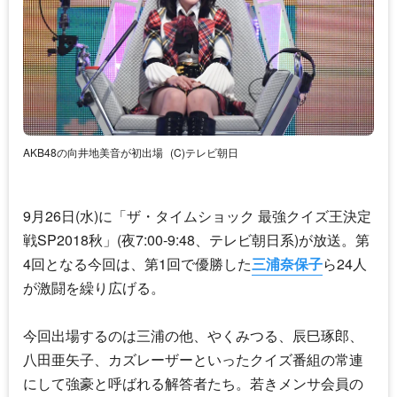
AKB48の向井地美音が初出場
(C)テレビ朝日
9月26日(水)に「ザ・タイムショック 最強クイズ王決定
戦SP2018秋」(夜7:00-9:48、テレビ朝日系)が放送。第
4回となる今回は、第1回で優勝した
三浦奈保子
ら24人
が激闘を繰り広げる。
今回出場するのは三浦の他、やくみつる、辰巳琢郎、
八田亜矢子、カズレーザーといったクイズ番組の常連
にして強豪と呼ばれる解答者たち。若きメンサ会員の