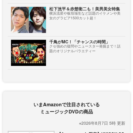
松下洸平＆赤楚衛二も！美男美女特集
横浜流星や板垣瑞生など話題のイケメンや美
女のグラビア1500カット超！
千鳥がMC！「チャンスの時間」
クセ強めの疑問やニュースター発掘まで！話
題のオリジナルバラエティー
いまAmazonで注目されている
ミュージックDVDの商品
※2026年8月7日 5時 更新