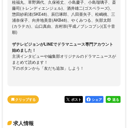
桂福丸、草野満代、久保裕丈、小島慶子、小島瑠璃子、斎
藤司(トレンディエンジェル)、酒井雄二(ゴスペラーズ)、
惣田紗莉渚(SKE48)、辰巳琢郎、八田亜矢子、松嶋桃、三
浦奈保子、向井地美音(AKB48)、やくみつる、矢部太郎
(カラテカ)、山口真由、吉村崇(平成ノブシコブシ)(五十音
順)
ザテレビジョンがLINEでドラマニュース専門アカウント
始めました！
主演インタビューや編集部オリジナルのドラマニュースが
まとめて読めます！
下のボタンから「友だち追加」しよう！
ポスト
シェア
送る
求人情報