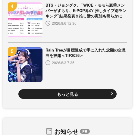
BTS・ジョングク、TWICE・モモら豪華メン
バーがずらり、K-POP界の“推しタイプ別ラン
キング”結果発表＆推し活の実態も明らかに
2026/8/6 12:30
Rain Treeが目標達成で手に入れた念願の全員
曲を披露＜TIF2026＞
2026/8/3 7:35
もっと見る
お知らせ