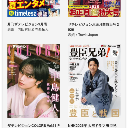
月刊ザテレビジョン9月号
ザテレビジョンお正月超特大号 2
表紙：内田有紀＆寺西拓人
026
表紙：Travis Japan
ザテレビジョンCOLORS Vol.61 P
NHK2026年 大河ドラマ 豊臣兄