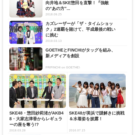
向井地＆SKE惣田を直撃！『強敵
の“あの方”...
2018.09.25
カズレーザーが「ザ・タイムショッ
ク」2連覇を賭けて、平成最後の戦い
に挑む
2019.03.13
GOETHEとFINCHIがタッグを組み、
新メディアを創設
PR(FINCHI on GOETHE)
SKE48・惣田紗莉渚がAKB4
SKE48が美浜で謎解きに挑戦
8・大家志津香からレギュラ
＆水着姿を披露！
ーの座を奪う!?
2018.03.28
2016.07.15