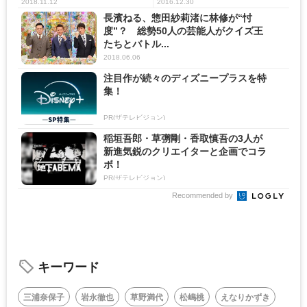
2018.11.12
2016.12.30
長濱ねる、惣田紗莉渚に林修が“忖
度”？ 総勢50人の芸能人がクイズ王
たちとバトル...
2018.06.06
注目作が続々のディズニープラスを特
集！
PR(ザテレビジョン)
稲垣吾郎・草彅剛・香取慎吾の3人が
新進気鋭のクリエイターと企画でコラ
ボ！
PR(ザテレビジョン)
Recommended by
キーワード
三浦奈保子
岩永徹也
草野満代
松嶋桃
えなりかずき