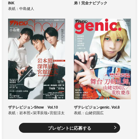
INK
弟！完全ナビブック
表紙：中島健人
ザテレビジョンShow Vol.10
ザテレビジョンgenic. Vol.8
表紙：岩本照×深澤辰哉×宮舘涼太
表紙：山姥切国広
プレゼントに応募する