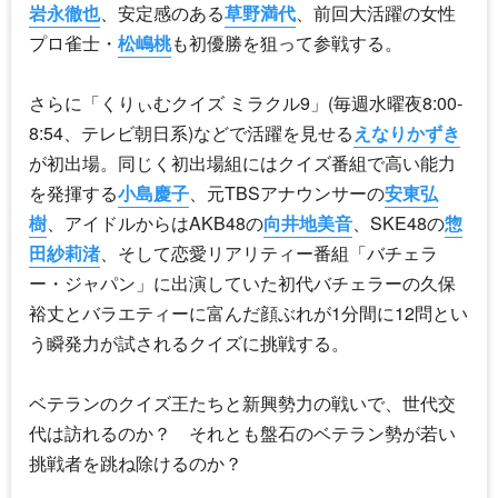
岩永徹也
、安定感のある
草野満代
、前回大活躍の女性
プロ雀士・
松嶋桃
も初優勝を狙って参戦する。
さらに「くりぃむクイズ ミラクル9」(毎週水曜夜8:00-
8:54、テレビ朝日系)などで活躍を見せる
えなりかずき
が初出場。同じく初出場組にはクイズ番組で高い能力
を発揮する
小島慶子
、元TBSアナウンサーの
安東弘
樹
、アイドルからはAKB48の
向井地美音
、SKE48の
惣
田紗莉渚
、そして恋愛リアリティー番組「バチェラ
ー・ジャパン」に出演していた初代バチェラーの久保
裕丈とバラエティーに富んだ顔ぶれが1分間に12問とい
う瞬発力が試されるクイズに挑戦する。
ベテランのクイズ王たちと新興勢力の戦いで、世代交
代は訪れるのか？ それとも盤石のベテラン勢が若い
挑戦者を跳ね除けるのか？