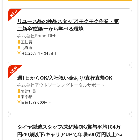
NEW
リユース品の検品スタッフ!モクモク作業・第
二新卒歓迎/一から学べる環境
株式会社Brand Rich
正社員
北海道
月給25万円～34万円
NEW
週1日からOK/入社祝い金あり/直行直帰OK
株式会社アウトソーシングトータルサポート
契約社員
東京都
日給1万3,500円～
タイヤ製造スタッフ/未経験OK/賞与平均184万
円/40歳以下/キャリアUPで年収600万円以上へ/