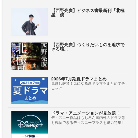
【西野亮廣】ビジネス書最新刊『北極
星 僕...
【西野亮廣】つくりたいものを追求で
きる環...
2026年7月期夏ドラマまとめ
見逃し厳禁！気になる新ドラマをまとめてチ
ェック
ドラマ・アニメーションが見放題！
ディズニー作品はもちろん国内外のドラマ等
も視聴できるディズニープラスを総力特集!!