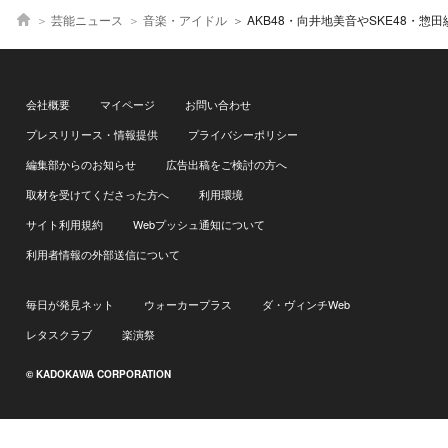
芸能ニュース
音楽・アイドル
AKB48・向井地美音やSKE48・惣田紗莉渚が「ザ・タイム
会社概要
マイページ
お問い合わせ
プレスリリース・情報提供
プライバシーポリシー
編集部からのお知らせ
広告出稿をご検討の方へ
取材を受けてくださった方へ
利用環境
サイト利用規約
Webプッシュ通知について
利用者情報の外部送信について
毎日が発見ネット
ウォーカープラス
ダ・ヴィンチWeb
レタスクラブ
楽演祭
© KADOKAWA CORPORATION