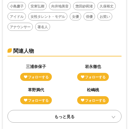
小島慶子
安東弘樹
向井地美音
惣田紗莉渚
久保裕丈
アイドル
女性タレント・モデル
女優
俳優
お笑い
アナウンサー
著名人
関連人物
三浦奈保子
岩永徹也
草野満代
松嶋桃