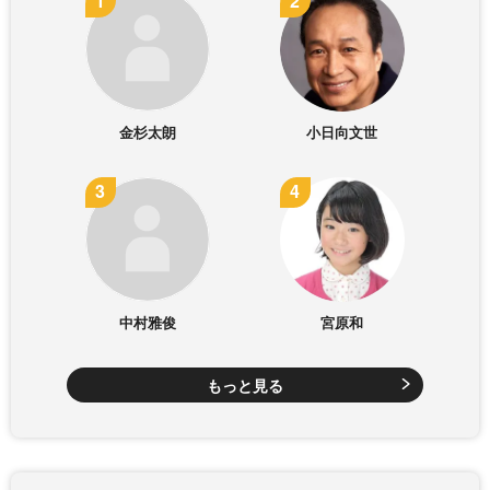
金杉太朗
小日向文世
中村雅俊
宮原和
もっと見る