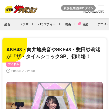
KADOKAWA Grou
KADOKAWA Grou
p
p
総合
ドラマ
バラエティー
映画
音楽
アニメ・
AKB48・向井地美音やSKE48・惣田紗莉渚
が「ザ・タイムショックSP」初出場！
アイドル
2018/09/12 21:00