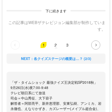
下に続きます
この記事はWEBザテレビジョン編集部が制作していま
す。
1
2
3
NEXT：各クイズステージの概要は…？ (2/3)
「ザ・タイムショック 最強クイズ王決定戦SP2018秋」
9月26日(水)夜7:00-9:48
テレビ朝日系にて放送
司会＝中山秀征、大下容子
解答者＝阿部亮平、新井恵理那、安東弘樹、アンミカ、岩
永徹也、えなりかずき、カズレーザー(メイプル超合金)、