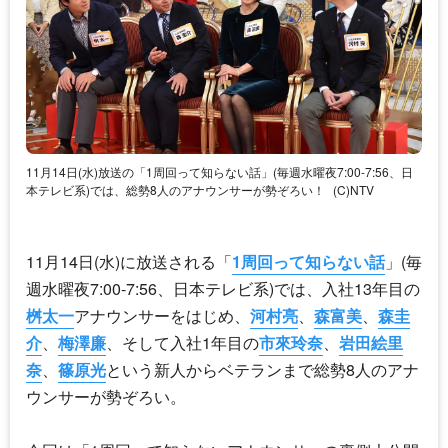
11月14日(水)放送の「1周回って知らない話」(毎週水曜夜7:00-7:56、日
本テレビ系)では、総勢8人のアナウンサーが勢ぞろい！
(C)NTV
11月14日(水)に放送される「
1周回って知らない話
」(毎
週水曜夜7:00-7:56、日本テレビ系)では、入社13年目の
桝太一
アナウンサーをはじめ、
河村亮
、
森富美
、
森圭
介
、
梅澤廉
、そして入社1年目の
市來玲奈
、
岩田絵里
奈
、
篠原光
という新人からベテランまで総勢8人のアナ
ウンサーが勢ぞろい。