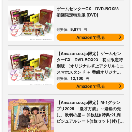
ゲームセンターCX DVD-BOX23
初回限定特別版 [DVD]
9,874
最安値:
円
Amazonで見る
【Amazon.co.jp限定】ゲームセン
ターCX DVD-BOX23 初回限定特
別版 （オリジナル卓上アクリルミニ
スマホスタンド ＋ 番組オリジナル
マイクロファイバークロス（オレン
12,100
最安値:
円
ジ） 付） [DVD]
Amazonで見る
【Amazon.co.jp限定】M-1グラン
プリ2025 「漫才万歳」～連覇の先
に、軟弱の星～ (2枚組)(特典:2L判
ビジュアルシート(3枚セット)付) [D
VD]