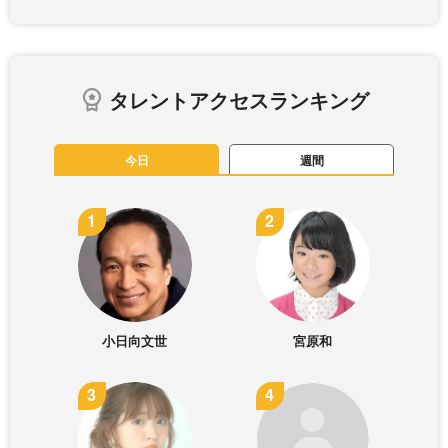
タレントアクセスランキング
今日
週間
小日向文世
宮原和