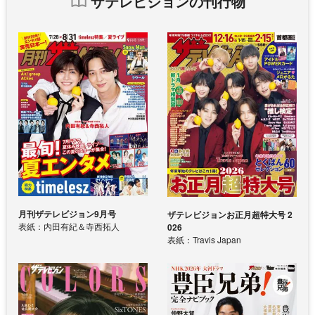
ザテレビジョンの刊行物
月刊ザテレビジョン9月号
ザテレビジョンお正月超特大号 2
表紙：内田有紀＆寺西拓人
026
表紙：Travis Japan