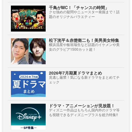
千鳥がMC！「チャンスの時間」
クセ強めの疑問やニュースター発掘まで！話
題のオリジナルバラエティー
松下洸平＆赤楚衛二も！美男美女特集
横浜流星や板垣瑞生など話題のイケメンや美
女のグラビア1500カット超！
2026年7月期夏ドラマまとめ
見逃し厳禁！気になる新ドラマをまとめてチ
ェック
ドラマ・アニメーションが見放題！
ディズニー作品はもちろん国内外のドラマ等
も視聴できるディズニープラスを総力特集!!