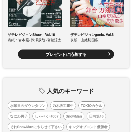
ザテレビジョンShow Vol.10
ザテレビジョンgenic. Vol.8
表紙：岩本照×深澤辰哉×宮舘涼太
表紙：山姥切国広
プレゼントに応募する
人気のキーワード
水曜日のダウンタウン
乃木坂工事中
TOKIOカケル
なにわ男子
しゃべくり007
SnowMan
日向坂46
それSnowManにやらせて下さい
キングオブコント優勝者