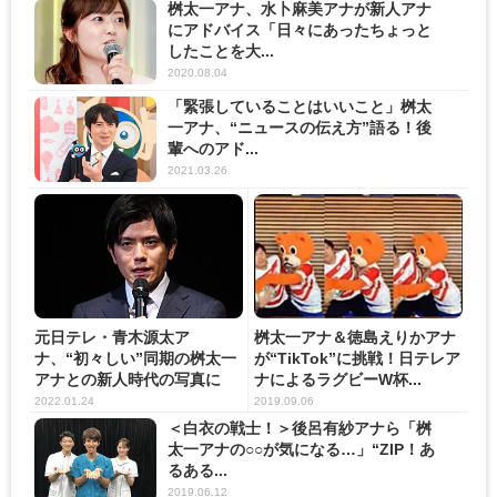
桝太一アナ、水卜麻美アナが新人アナ
にアドバイス「日々にあったちょっと
したことを大...
2020.08.04
「緊張していることはいいこと」桝太
一アナ、“ニュースの伝え方”語る！後
輩へのアド...
2021.03.26
元日テレ・青木源太ア
桝太一アナ＆徳島えりかアナ
ナ、“初々しい”同期の桝太一
が“TikTok”に挑戦！日テレア
アナとの新人時代の写真に
ナによるラグビーW杯...
「2人と...
2022.01.24
2019.09.06
＜白衣の戦士！＞後呂有紗アナら「桝
太一アナの○○が気になる…」“ZIP！あ
るある...
2019.06.12