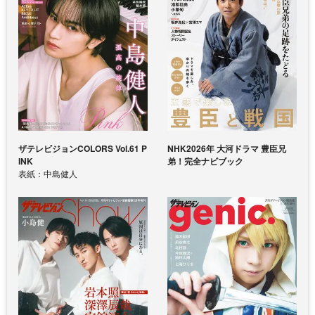
ザテレビジョンCOLORS Vol.61 P
NHK2026年 大河ドラマ 豊臣兄
INK
弟！完全ナビブック
表紙：中島健人