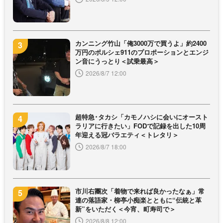
カンニング竹山「俺3000万で買うよ」約2400
万円のポルシェ911のプロポーションとエンジ
ン音にうっとり＜試乗最高＞
2026/8/7 12:00
超特急･タカシ「カモノハシに会いにオースト
ラリアに行きたい」FODで記録を出した10周
年迎える冠バラエティ＜トレタリ＞
2026/8/7 18:00
市川右團次「着物で来れば良かったなぁ」常
連の落語家・柳亭小痴楽とともに“伝統と革
新”をいただく＜今宵、町寿司で＞
2026/8/8 12:00