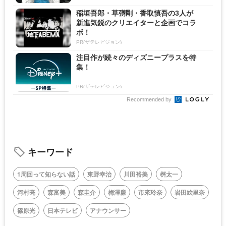
稲垣吾郎・草彅剛・香取慎吾の3人が
新進気鋭のクリエイターと企画でコラ
ボ！
PR(ザテレビジョン)
注目作が続々のディズニープラスを特
集！
PR(ザテレビジョン)
Recommended by
キーワード
1周回って知らない話
東野幸治
川田裕美
桝太一
河村亮
森富美
森圭介
梅澤廉
市來玲奈
岩田絵里奈
篠原光
日本テレビ
アナウンサー