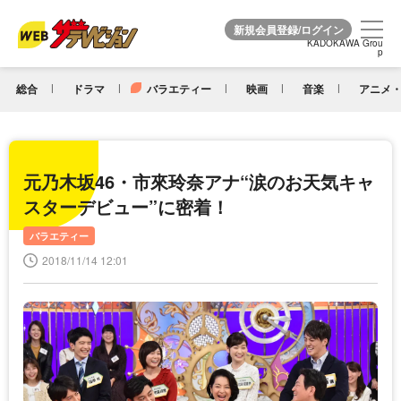
KADOKAWA Grou
KADOKAWA Grou
p
p
総合
ドラマ
バラエティー
映画
音楽
アニメ・
元乃木坂46・市來玲奈アナ“涙のお天気キャ
スターデビュー”に密着！
バラエティー
2018/11/14 12:01