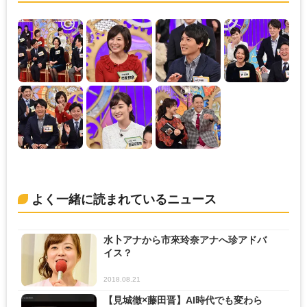
よく一緒に読まれているニュース
水卜アナから市來玲奈アナへ珍アドバ
イス？
2018.08.21
【見城徹×藤田晋】AI時代でも変わら