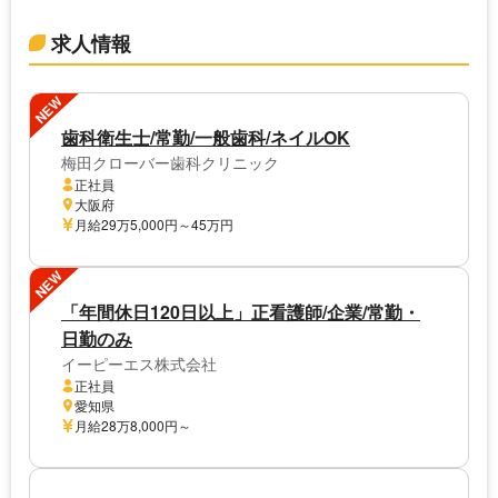
求人情報
NEW
歯科衛生士/常勤/一般歯科/ネイルOK
梅田クローバー歯科クリニック
正社員
大阪府
月給29万5,000円～45万円
NEW
「年間休日120日以上」正看護師/企業/常勤・
日勤のみ
イーピーエス株式会社
正社員
愛知県
月給28万8,000円～