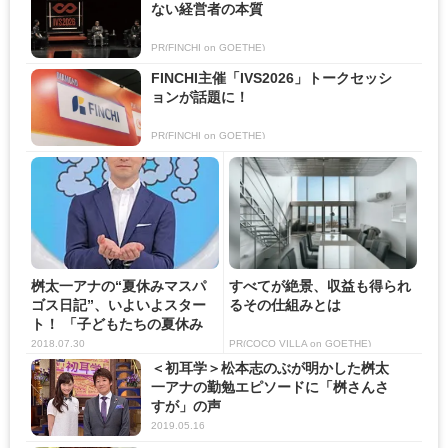
ない経営者の本質
PR(FINCHI on GOETHE)
FINCHI主催「IVS2026」トークセッシ
ョンが話題に！
PR(FINCHI on GOETHE)
桝太一アナの“夏休みマスパ
すべてが絶景、収益も得られ
ゴス日記”、いよいよスター
るその仕組みとは
ト！ 「子どもたちの夏休み
の...
2018.07.30
PR(COCO VILLA on GOETHE)
＜初耳学＞松本志のぶが明かした桝太
一アナの勤勉エピソードに「桝さんさ
すが」の声
2019.05.16