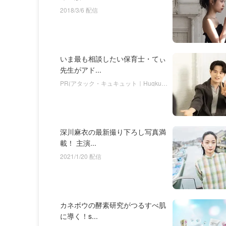
2018/3/6 配信
いま最も相談したい保育士・てぃ
先生がアド...
PR(アタック・キュキュット｜Hugkum)
深川麻衣の最新撮り下ろし写真満
載！ 主演...
2021/1/20 配信
カネボウの酵素研究がつるすべ肌
に導く！s...