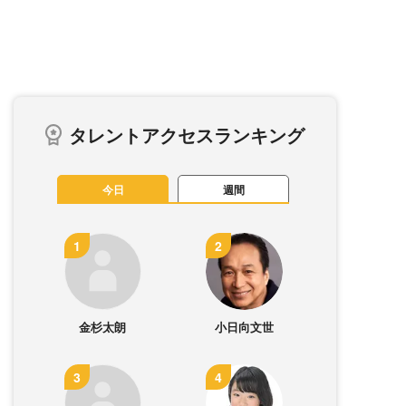
タレントアクセスランキング
今日
週間
金杉太朗
小日向文世