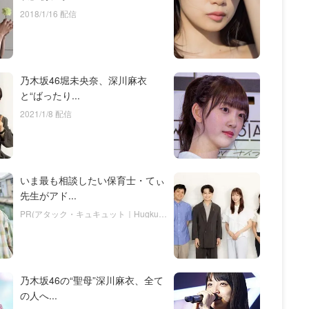
2018/1/16 配信
乃木坂46堀未央奈、深川麻衣
と“ばったり...
2021/1/8 配信
いま最も相談したい保育士・てぃ
先生がアド...
PR(アタック・キュキュット｜Hugkum)
乃木坂46の“聖母”深川麻衣、全て
の人へ...