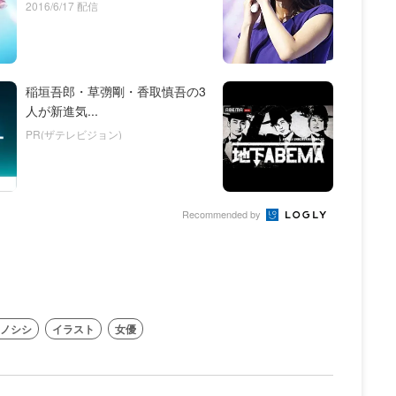
2016/6/17 配信
稲垣吾郎・草彅剛・香取慎吾の3
人が新進気...
PR(ザテレビジョン)
Recommended by
ノシシ
イラスト
女優