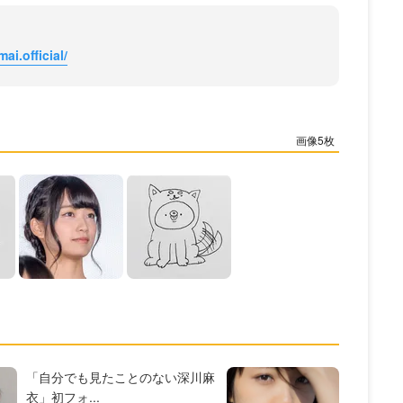
i.official/
5
「自分でも見たことのない深川麻
衣」初フォ...