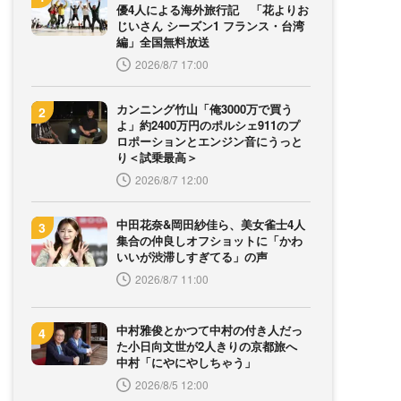
優4人による海外旅行記 「花よりお
じいさん シーズン1 フランス・台湾
編」全国無料放送
2026/8/7 17:00
カンニング竹山「俺3000万で買う
よ」約2400万円のポルシェ911のプ
ロポーションとエンジン音にうっと
り＜試乗最高＞
2026/8/7 12:00
中田花奈&岡田紗佳ら、美女雀士4人
集合の仲良しオフショットに「かわ
いいが渋滞しすぎてる」の声
2026/8/7 11:00
中村雅俊とかつて中村の付き人だっ
た小日向文世が2人きりの京都旅へ
中村「にやにやしちゃう」
2026/8/5 12:00