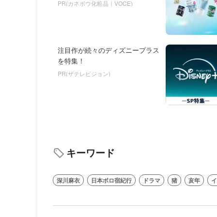
PR(カネボウ化粧品｜VOCE)
注目作が続々のディズニープラス
を特集！
PR(ザテレビジョン)
キーワード
深川麻衣
日本ボロ宿紀行
ドラマ
猪
亥年
イ