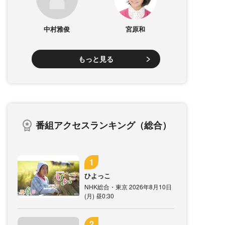
中村雅俊
宮原和
もっと見る
番組アクセスランキング（総合）
ひよっこ
NHK総合・東京 2026年8月10日
(月) 昼0:30