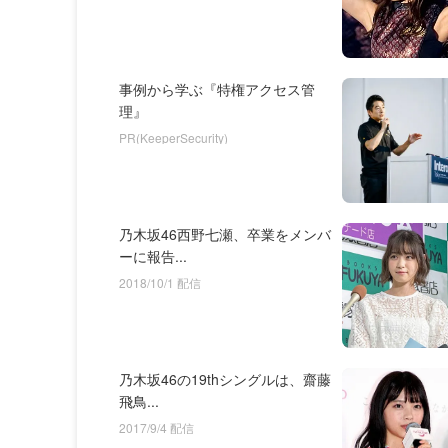
事例から学ぶ『特権アクセス管
理』
PR(KeeperSecurity)
乃木坂46西野七瀬、卒業をメンバ
ーに報告...
2018/10/1 配信
乃木坂46の19thシングルは、齋藤
飛鳥...
2017/9/4 配信