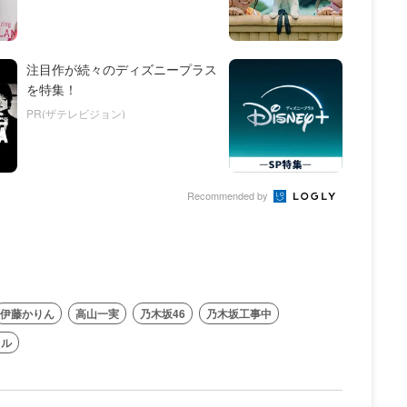
注目作が続々のディズニープラス
を特集！
PR(ザテレビジョン)
Recommended by
伊藤かりん
高山一実
乃木坂46
乃木坂工事中
ドル