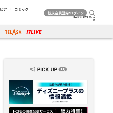
ビア
コミック
KADOKAWA Grou
p
PICK UP