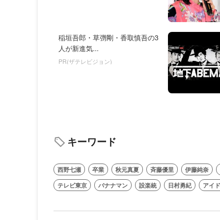
稲垣吾郎・草彅剛・香取慎吾の3
人が新進気...
PR(ザテレビジョン)
キーワード
西野七瀬
卒業
秋元真夏
斉藤優里
伊藤純奈
テレビ東京
バナナマン
設楽統
日村勇紀
アイ