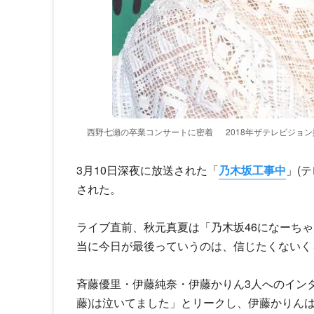
西野七瀬の卒業コンサートに密着
2018年ザテレビジョ
3月10日深夜に放送された「
乃木坂工事中
」(
された。
ライブ直前、秋元真夏は「乃木坂46になーち
当に今日が最後っていうのは、信じたくないく
斉藤優里・伊藤純奈・伊藤かりん3人へのイン
藤)は泣いてました」とリークし、伊藤かりん