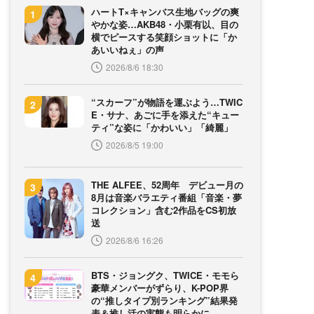
ハートT×キャンバス生地バッグの爽
やかな姿…AKB48・小栗有以、目の
横でピースする笑顔ショットに「か
あいいねぇ」の声
2026/8/6 18:30
“スカーフ”が物語を運ぶよう…TWIC
E・サナ、あごに手を添えた“キュー
ティ”な姿に「かわいい」「綺麗」
2026/8/5 19:00
THE ALFEE、52周年 デビュー月の
8月は音楽バラエティ番組「音楽・夢
コレクション」含む2作品をCS初放
送
2026/8/6 16:26
BTS・ジョングク、TWICE・モモら
豪華メンバーがずらり、K-POP界
の“推しタイプ別ランキング”結果発
表＆推し活の実態も明らかに