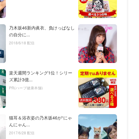
乃木坂46新内眞衣、負けっぱなし
の自分に...
2018/6/18 配信
楽天週間ランキング1位！シリー
ズ累計3億...
PR(ハーブ健康本舗)
猫耳＆浴衣姿の乃木坂46が“にゃ
んにゃん...
2017/6/28 配信