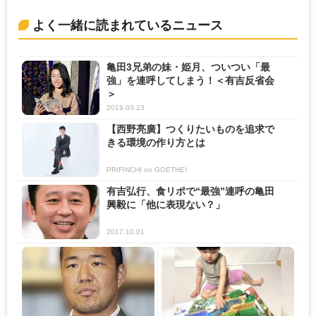
よく一緒に読まれているニュース
亀田3兄弟の妹・姫月、ついつい「最
強」を連呼してしまう！＜有吉反省会
＞
2019.03.23
【西野亮廣】つくりたいものを追求で
きる環境の作り方とは
PR(FINCHI on GOETHE)
有吉弘行、食リポで“最強”連呼の亀田
興毅に「他に表現ない？」
2017.10.01