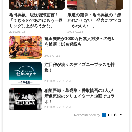
亀田興毅、現役復帰宣言！
浪速の闘拳・亀田興毅の「嫌
「できるのであればもう一回
われたくない」発言にマツコ
リングに上がろうかな」
「かわいい…」
2018.01.02
2016.01.15
亀田興毅が1000万円素人対決への思い
を披露！試合解説も
2017.07.17
注目作が続々のディズニープラスを特
集！
PR(ザテレビジョン)
稲垣吾郎・草彅剛・香取慎吾の3人が
新進気鋭のクリエイターと企画でコラ
ボ！
PR(ザテレビジョン)
Recommended by