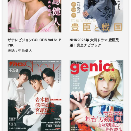
ザテレビジョンCOLORS Vol.61 P
NHK2026年 大河ドラマ 豊臣兄
INK
弟！完全ナビブック
表紙：中島健人