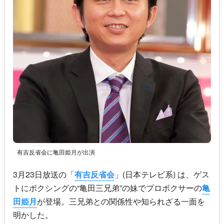
有吉反省会に亀田姫月が出演
3月23日放送の「
有吉反省会
」(日本テレビ系) は、ゲス
トにボクシングの“亀田三兄弟”の妹でプロボクサーの
亀
田姫月
が登場。三兄弟との関係性や知られざる一面を
明かした。