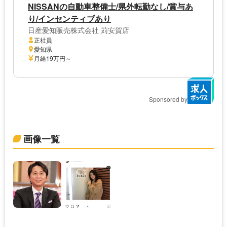
NISSANの自動車整備士/県外転勤なし/賞与あ
り/インセンティブあり
日産愛知販売株式会社 苅安賀店
正社員
愛知県
月給19万円～
Sponsored by
画像一覧