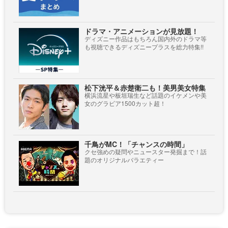
ドラマ・アニメーションが見放題！
ディズニー作品はもちろん国内外のドラマ等
も視聴できるディズニープラスを総力特集!!
松下洸平＆赤楚衛二も！美男美女特集
横浜流星や板垣瑞生など話題のイケメンや美
女のグラビア1500カット超！
千鳥がMC！「チャンスの時間」
クセ強めの疑問やニュースター発掘まで！話
題のオリジナルバラエティー