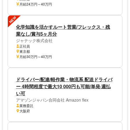
月給24万円～40万円
NEW
化学知識を活かすルート営業/フレックス・残
業なし/賞与5ヶ月分
ジャテック株式会社
正社員
東京都
月給30万円～40万円
ドライバー/配達/軽作業・物流系 配送ドライバ
ー 4時間程度で最大10 000円も可能/単発·週払
い可
アマゾンジャパン合同会社 Amazon flex
業務委託
大阪府