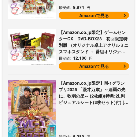
9,874
最安値:
円
Amazonで見る
【Amazon.co.jp限定】ゲームセン
ターCX DVD-BOX23 初回限定特
別版 （オリジナル卓上アクリルミニ
スマホスタンド ＋ 番組オリジナル
マイクロファイバークロス（オレン
12,100
最安値:
円
ジ） 付） [DVD]
Amazonで見る
【Amazon.co.jp限定】M-1グラン
プリ2025 「漫才万歳」～連覇の先
に、軟弱の星～ (2枚組)(特典:2L判
ビジュアルシート(3枚セット)付) [D
VD]
5,280
最安値:
円