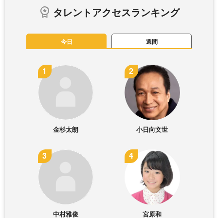
タレントアクセスランキング
今日
週間
金杉太朗
小日向文世
中村雅俊
宮原和