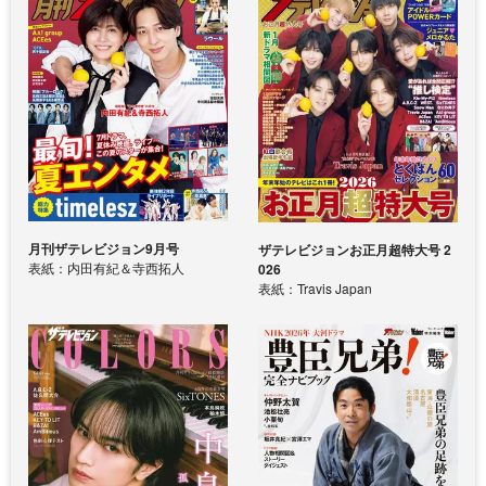
月刊ザテレビジョン9月号
ザテレビジョンお正月超特大号 2
表紙：内田有紀＆寺西拓人
026
表紙：Travis Japan