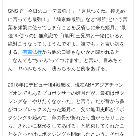
SNSで「今日のコーデ最強！」「月見つくね、控えめ
に言っても最強！」「埼京線最強」など“最強”という言
葉を頻繁に使ってしまうことを反省しに来た姫月。“最
強”を使うのは無意識で「(亀田)三兄弟と一緒にいると
絶対こうなってしまうんですよ。誰でも」と言い訳を
する。
有吉弘行
から他の口癖もないかと聞かれると
「なんでも“ちゃん”ってつけます」と言い、旨みちゃ
ん、ヤバみちゃん、凄みちゃんと例をあげる。
2018年にデビュー後4戦無敗、現在ABFアジアチャン
ピオンでもあるプロボクサーの姫月だが、最初はボク
シングを「やりたくなかった」と言う。だが昔から鼻
がコンプレックスだった姫月に、父の亀田史郎が「ボ
クシングを始めて、鼻の骨が折れたり曲がったりした
ら、きれいに整形をしてあげる」と約束してくれたこ
とをきっかけにボクシングを開始したという。それを