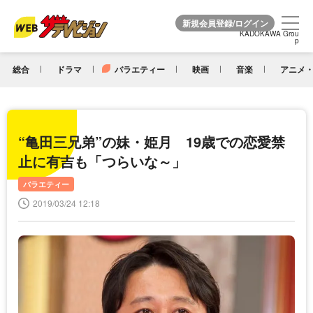
KADOKAWA Grou
KADOKAWA Grou
p
p
総合
ドラマ
バラエティー
映画
音楽
アニメ・
“亀田三兄弟”の妹・姫月 19歳での恋愛禁
止に有吉も「つらいな～」
バラエティー
2019/03/24 12:18