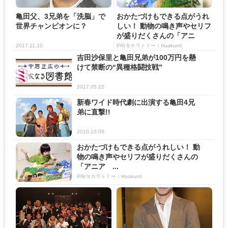
亀田父、3兄弟を「洗脳」で
おかたづけもできる点がうれ
世界チャンピオンに？
しい！ 動物の鳴き声やセリフ
が盛りだくさんの「アニ
ア ...
2017.11.10
PR(タカラトミー｜Hugkum)
吉田沙保里と亀田兄弟が100万円を懸
けて禁断の“異種格闘技戦”
2017.05.22
新春ワイド時代劇に出演する亀田4兄
弟に直撃!!
2010.10.08
おかたづけもできる点がうれしい！ 動
物の鳴き声やセリフが盛りだくさんの
「アニア ...
PR(タカラトミー｜Hugkum)