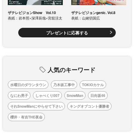
ザテレビジョンShow Vol.10
ザテレビジョンgenic. Vol.8
表紙：岩本照×深澤辰哉×宮舘涼太
表紙：山姥切国広
プレゼントに応募する
人気のキーワード
水曜日のダウンタウン
乃木坂工事中
TOKIOカケル
なにわ男子
しゃべくり007
SnowMan
日向坂46
それSnowManにやらせて下さい
キングオブコント優勝者
櫻井・有吉THE夜会