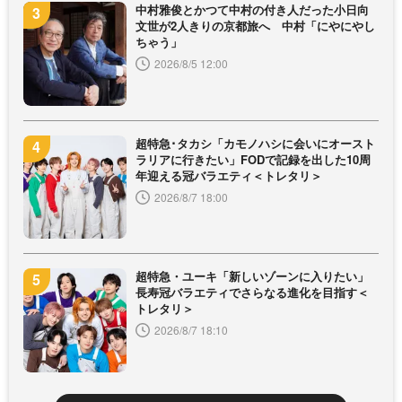
中村雅俊とかつて中村の付き人だった小日向
文世が2人きりの京都旅へ 中村「にやにやし
ちゃう」
2026/8/5 12:00
超特急･タカシ「カモノハシに会いにオースト
ラリアに行きたい」FODで記録を出した10周
年迎える冠バラエティ＜トレタリ＞
2026/8/7 18:00
超特急・ユーキ「新しいゾーンに入りたい」
長寿冠バラエティでさらなる進化を目指す＜
トレタリ＞
2026/8/7 18:10