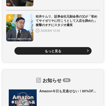
松井ケムリ、証券会社元副会長の父が「初め
てサイゼリヤに行こうとして入店を諦めた」
衝撃のオチにスタジオ爆笑
2026/8/9 10:30
もっと見る
お知らせ
Amazon今日も見逃せない！80%OF...