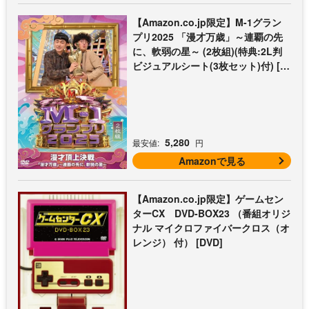
【Amazon.co.jp限定】M-1グラン
プリ2025 「漫才万歳」～連覇の先
に、軟弱の星～ (2枚組)(特典:2L判
ビジュアルシート(3枚セット)付) [D
VD]
5,280
最安値:
円
Amazonで見る
【Amazon.co.jp限定】ゲームセン
ターCX DVD-BOX23 （番組オリジ
ナル マイクロファイバークロス（オ
レンジ） 付） [DVD]