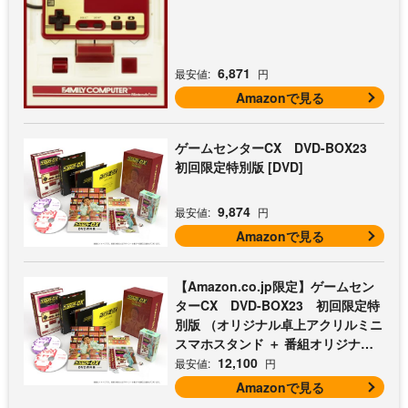
6,871
最安値:
円
Amazonで見る
ゲームセンターCX DVD-BOX23
初回限定特別版 [DVD]
9,874
最安値:
円
Amazonで見る
【Amazon.co.jp限定】ゲームセン
ターCX DVD-BOX23 初回限定特
別版 （オリジナル卓上アクリルミニ
スマホスタンド ＋ 番組オリジナル
マイクロファイバークロス（オレン
12,100
最安値:
円
ジ） 付） [DVD]
Amazonで見る