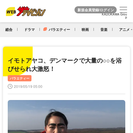
KADOKAWA Grou
KADOKAWA Grou
p
p
総合
ドラマ
バラエティー
映画
音楽
アニメ・
イモトアヤコ、デンマークで大量の○○を浴
びせられ大激怒！
バラエティー
2019/05/19 05:00