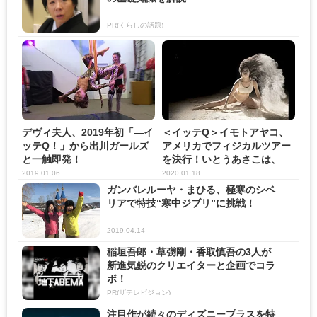
PR(くらしの話題)
デヴィ夫人、2019年初「―イ
＜イッテQ＞イモトアヤコ、
ッテQ！」から出川ガールズ
アメリカでフィジカルツアー
と一触即発！
を決行！いとうあさこは、
「謎...
2019.01.06
2020.01.18
ガンバレルーヤ・まひる、極寒のシベ
リアで特技“寒中ジブリ”に挑戦！
2019.04.14
稲垣吾郎・草彅剛・香取慎吾の3人が
新進気鋭のクリエイターと企画でコラ
ボ！
PR(ザテレビジョン)
注目作が続々のディズニープラスを特