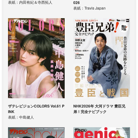
表紙：内田有紀＆寺西拓人
026
表紙：Travis Japan
ザテレビジョンCOLORS Vol.61 P
NHK2026年 大河ドラマ 豊臣兄
INK
弟！完全ナビブック
表紙：中島健人