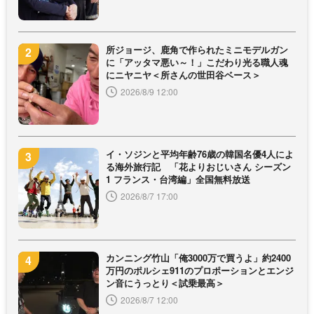
所ジョージ、鹿角で作られたミニモデルガン
に「アッタマ悪い～！」こだわり光る職人魂
にニヤニヤ＜所さんの世田谷ベース＞
2026/8/9 12:00
イ・ソジンと平均年齢76歳の韓国名優4人によ
る海外旅行記 「花よりおじいさん シーズン
1 フランス・台湾編」全国無料放送
2026/8/7 17:00
カンニング竹山「俺3000万で買うよ」約2400
万円のポルシェ911のプロポーションとエンジ
ン音にうっとり＜試乗最高＞
2026/8/7 12:00