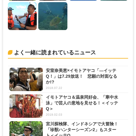
よく一緒に読まれているニュース
安室奈美恵×イモトアヤコ「―イッテ
Q！」は7.29放送！ 悲願の対面なる
か!?
2018.07.22
イモトアヤコ＆温泉同好会、「寒中水
泳」で芸人の意地を見せる！＜イッテ
Q＞
2019.02.03
宮川探検隊、インドネシアで大冒険！
「珍獣ハンターシーズン2」もスター
ト＜イッテQ...