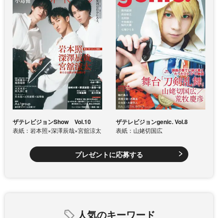
ザテレビジョンShow Vol.10
ザテレビジョンgenic. Vol.8
表紙：岩本照×深澤辰哉×宮舘涼太
表紙：山姥切国広
プレゼントに応募する
人気のキーワード