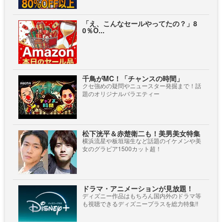
「え、こんなセールやってたの？」8
0％O...
千鳥がMC！「チャンスの時間」
クセ強めの疑問やニュースター発掘まで！話
題のオリジナルバラエティー
松下洸平＆赤楚衛二も！美男美女特集
横浜流星や板垣瑞生など話題のイケメンや美
女のグラビア1500カット超！
ドラマ・アニメーションが見放題！
ディズニー作品はもちろん国内外のドラマ等
も視聴できるディズニープラスを総力特集!!