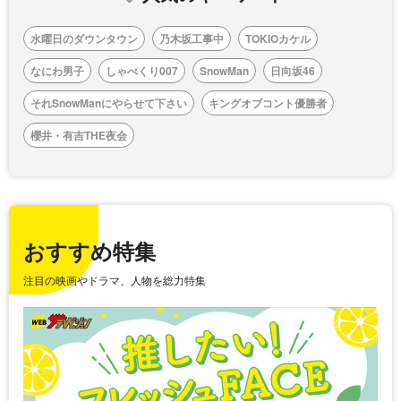
水曜日のダウンタウン
乃木坂工事中
TOKIOカケル
なにわ男子
しゃべくり007
SnowMan
日向坂46
それSnowManにやらせて下さい
キングオブコント優勝者
櫻井・有吉THE夜会
おすすめ特集
注目の映画やドラマ、人物を総力特集