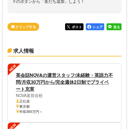
下のボタンから「友だち追加」しよう！
ポスト
シェア
送る
求人情報
NEW
英会話NOVAの運営スタッフ/未経験・英語力不
問/月収30万円から/完全週休2日制でプライベ
ート充実
NOVA茗荷谷校
正社員
東京都
年収360万円～
NEW