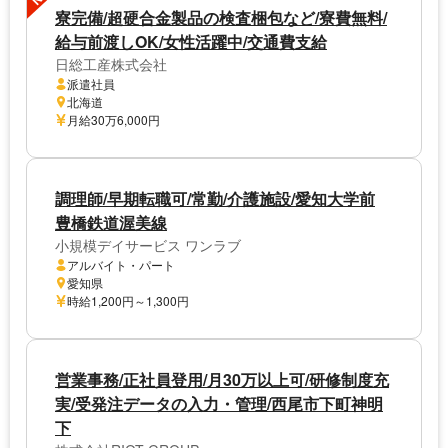
寮完備/超硬合金製品の検査梱包など/寮費無料/
給与前渡しOK/女性活躍中/交通費支給
日総工産株式会社
派遣社員
北海道
月給30万6,000円
調理師/早期転職可/常勤/介護施設/愛知大学前
豊橋鉄道渥美線
小規模デイサービス ワンラブ
アルバイト・パート
愛知県
時給1,200円～1,300円
営業事務/正社員登用/月30万以上可/研修制度充
実/受発注データの入力・管理/西尾市下町神明
下