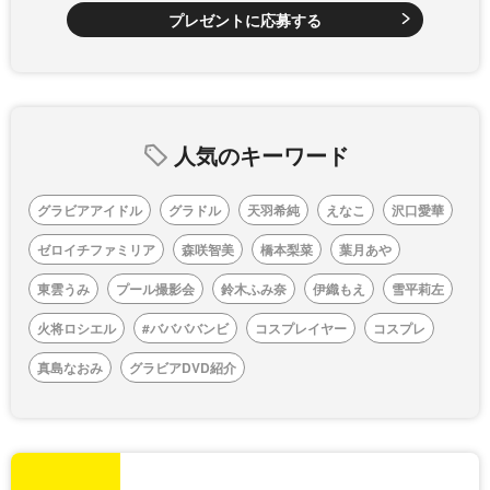
プレゼントに応募する
人気のキーワード
グラビアアイドル
グラドル
天羽希純
えなこ
沢口愛華
ゼロイチファミリア
森咲智美
橋本梨菜
葉月あや
東雲うみ
プール撮影会
鈴木ふみ奈
伊織もえ
雪平莉左
火将ロシエル
#ババババンビ
コスプレイヤー
コスプレ
真島なおみ
グラビアDVD紹介