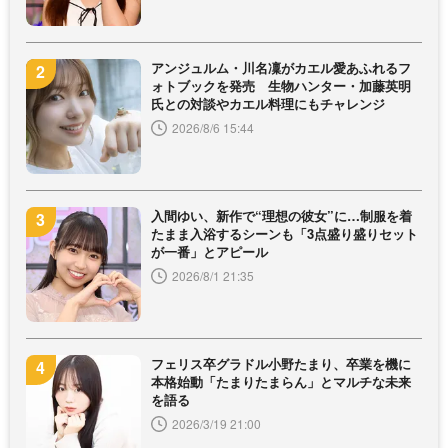
アンジュルム・川名凜がカエル愛あふれるフ
ォトブックを発売 生物ハンター・加藤英明
氏との対談やカエル料理にもチャレンジ
2026/8/6 15:44
入間ゆい、新作で“理想の彼女”に…制服を着
たまま入浴するシーンも「3点盛り盛りセット
が一番」とアピール
2026/8/1 21:35
フェリス卒グラドル小野たまり、卒業を機に
本格始動「たまりたまらん」とマルチな未来
を語る
2026/3/19 21:00