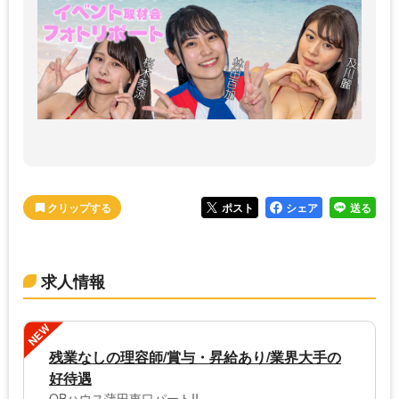
ポスト
シェア
送る
求人情報
NEW
残業なしの理容師/賞与・昇給あり/業界大手の
好待遇
QBハウス蒲田東口パートII