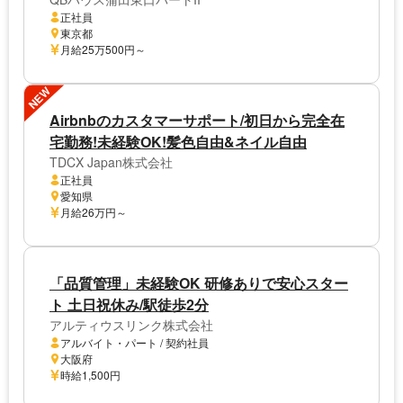
正社員
東京都
月給25万500円～
NEW
Airbnbのカスタマーサポート/初日から完全在
宅勤務!未経験OK!髪色自由&ネイル自由
TDCX Japan株式会社
正社員
愛知県
月給26万円～
「品質管理」未経験OK 研修ありで安心スター
ト 土日祝休み/駅徒歩2分
アルティウスリンク株式会社
アルバイト・パート / 契約社員
大阪府
時給1,500円