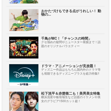
おかたづけもできる点がうれしい！ 動
物の...
千鳥がMC！「チャンスの時間」
クセ強めの疑問やニュースター発掘まで！話
題のオリジナルバラエティー
ドラマ・アニメーションが見放題！
ディズニー作品はもちろん国内外のドラマ等
も視聴できるディズニープラスを総力特集!!
松下洸平＆赤楚衛二も！美男美女特集
横浜流星や板垣瑞生など話題のイケメンや美
女のグラビア1500カット超！