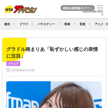
KADOKAWA Grou
KADOKAWA Grou
p
p
総合
ドラマ
バラエティー
映画
音楽
アニメ・2
グラドル南まりあ「恥ずかしい感じの表情
に注目」
グラビア
2019/06/23 04:30