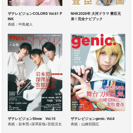
ザテレビジョンCOLORS Vol.61 P
NHK2026年 大河ドラマ 豊臣兄
INK
弟！完全ナビブック
表紙：中島健人
ザテレビジョンShow Vol.10
ザテレビジョンgenic. Vol.8
表紙：岩本照×深澤辰哉×宮舘涼太
表紙：山姥切国広