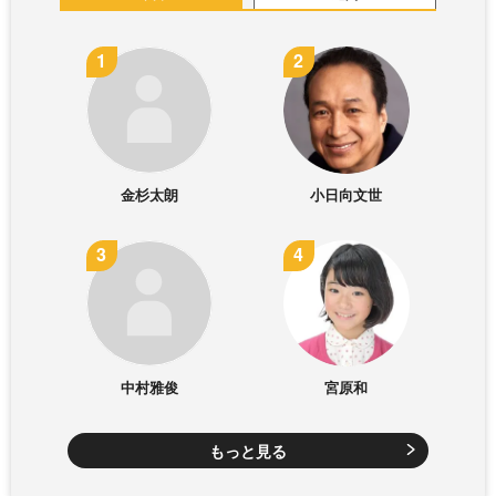
金杉太朗
小日向文世
中村雅俊
宮原和
もっと見る