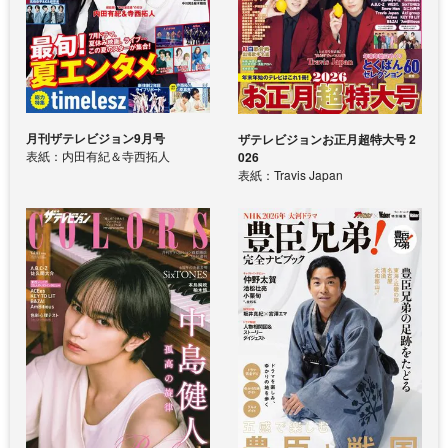
月刊ザテレビジョン9月号
ザテレビジョンお正月超特大号 2
表紙：内田有紀＆寺西拓人
026
表紙：Travis Japan