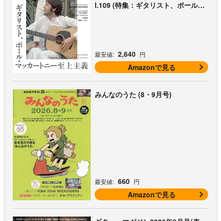
l.109 (特集：ギタリスト、ポール・
マッカートニー至上主義 / 特別付録
歌本小冊子：ザ・ビートルズ〜ポー
ル・マッカートニー・アコギ名曲選)
2,640
最安値:
円
Amazonで見る
みんなのうた (8・9月号)
660
最安値:
円
Amazonで見る