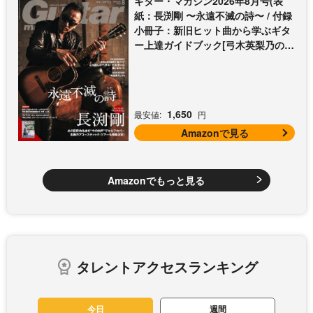
ギター・マガジン2026年8月号(表
紙：長渕剛 〜永遠不滅の詩〜 / 付録
小冊子：新旧ヒット曲から学ぶギタ
ー上達ガイドブック[弓木英梨乃の放
課後エレキ部 Vol.9])
1,650
最安値:
円
Amazonで見る
Amazonでもっと見る
タレントアクセスランキング
今日
週間