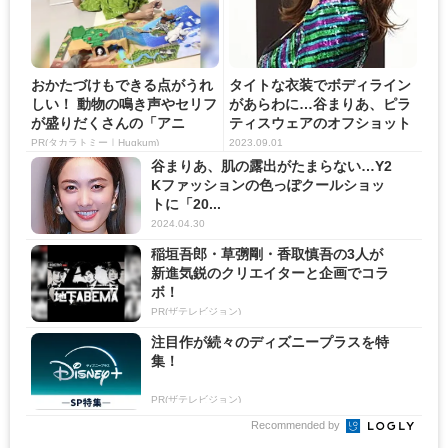
おかたづけもできる点がうれ
タイトな衣装でボディライン
しい！ 動物の鳴き声やセリフ
があらわに…谷まりあ、ピラ
が盛りだくさんの「アニ
ティスウェアのオフショット
ア ...
公...
PR(タカラトミー｜Hugkum)
2023.09.01
谷まりあ、肌の露出がたまらない…Y2
Kファッションの色っぽクールショッ
トに「20...
2024.04.30
稲垣吾郎・草彅剛・香取慎吾の3人が
新進気鋭のクリエイターと企画でコラ
ボ！
PR(ザテレビジョン)
注目作が続々のディズニープラスを特
集！
PR(ザテレビジョン)
Recommended by