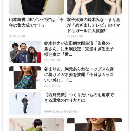
山本舞香“JKゾンビ役”は「今
双子姉妹の鈴木みな・まりあ
年の集大成です！」
が「めざましテレビ」のイマ
ドキガールに大抜擢!!
2016.12.29
2018.04.08
鈴木伸之が吉田鋼太郎主演「監察の一
条さん」に出演決定！完璧すぎる王子
様刑事に『世...
2022.06.18
谷まりあ、胸元あらわなトップスを身
に着けメガネ姿を披露「今日はカッコ
いい感じ」「...
2022.06.24
【西野亮廣】つくりたいものを追求で
きる環境の作り方とは
PR(FINCHI on GOETHE)