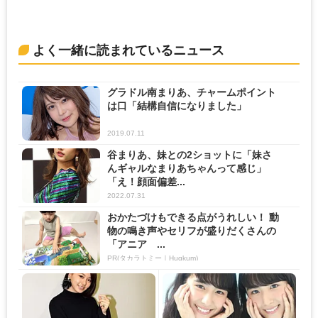
よく一緒に読まれているニュース
グラドル南まりあ、チャームポイント
は口「結構自信になりました」
2019.07.11
谷まりあ、妹との2ショットに「妹さ
んギャルなまりあちゃんって感じ」
「え！顔面偏差...
2022.07.31
おかたづけもできる点がうれしい！ 動
物の鳴き声やセリフが盛りだくさんの
「アニア ...
PR(タカラトミー｜Hugkum)