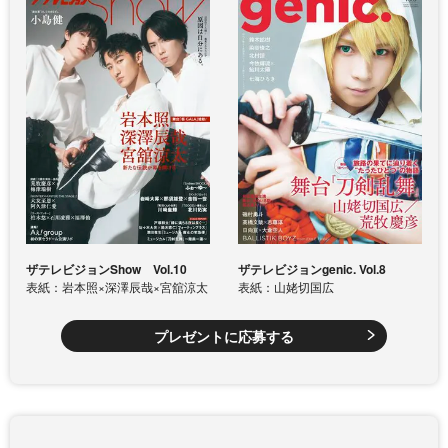
ザテレビジョンShow Vol.10
ザテレビジョンgenic. Vol.8
表紙：岩本照×深澤辰哉×宮舘涼太
表紙：山姥切国広
プレゼントに応募する