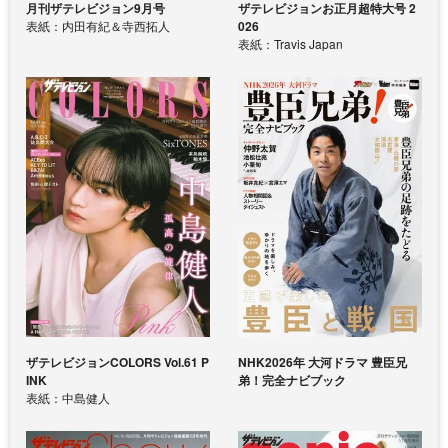
月刊ザテレビジョン9月号
ザテレビジョンお正月超特大号 2
表紙：内田有紀＆寺西拓人
026
表紙：Travis Japan
ザテレビジョンCOLORS Vol.61 P
NHK2026年 大河ドラマ 豊臣兄
INK
弟！完全ナビブック
表紙：中島健人