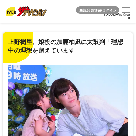
KADOKAWA Grou
KADOKAWA Grou
p
p
上野樹里、娘役の加藤柚凪に太鼓判「理想
中の理想を超えています」