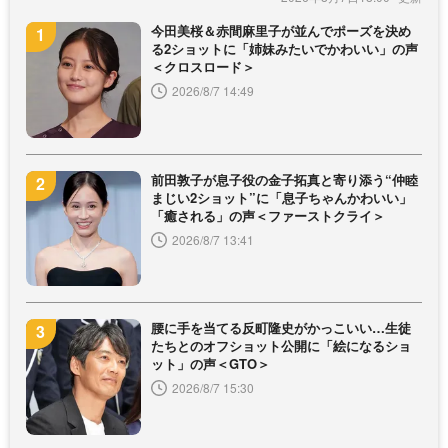
今田美桜＆赤間麻里子が並んでポーズを決め
る2ショットに「姉妹みたいでかわいい」の声
＜クロスロード＞
2026/8/7 14:49
前田敦子が息子役の金子拓真と寄り添う“仲睦
まじい2ショット”に「息子ちゃんかわいい」
「癒される」の声＜ファーストクライ＞
2026/8/7 13:41
腰に手を当てる反町隆史がかっこいい…生徒
たちとのオフショット公開に「絵になるショ
ット」の声＜GTO＞
2026/8/7 15:30