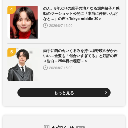
のん、8年ぶりの親子共演となる堀内敬子と感
動のツーショット公開に「本当に仲良いんだ
なと…」の声＜Tokyo middle 30＞
2026/8/7 13:00
両手に猫のぬいぐるみを持つ塩野瑛久がかわ
いい…金髪も「似合いすぎてる」と好評の声
＜告白－25年目の秘密－＞
2026/8/7 15:00
もっと見る
お知らせ