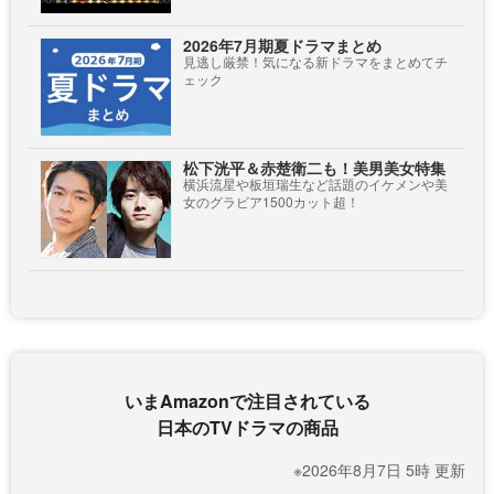
2026年7月期夏ドラマまとめ
見逃し厳禁！気になる新ドラマをまとめてチ
ェック
松下洸平＆赤楚衛二も！美男美女特集
横浜流星や板垣瑞生など話題のイケメンや美
女のグラビア1500カット超！
いまAmazonで注目されている
日本のTVドラマの商品
※2026年8月7日 5時 更新