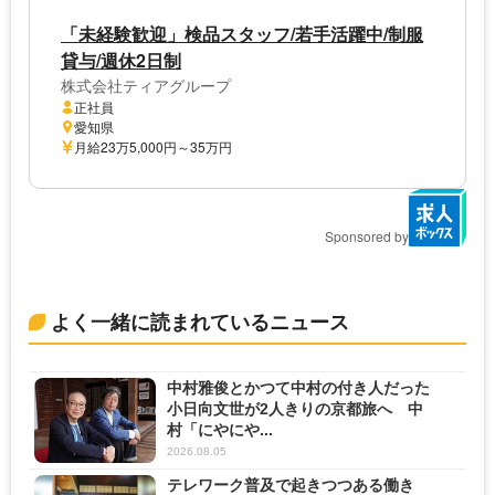
「未経験歓迎」検品スタッフ/若手活躍中/制服
貸与/週休2日制
株式会社ティアグループ
正社員
愛知県
月給23万5,000円～35万円
Sponsored by
よく一緒に読まれているニュース
中村雅俊とかつて中村の付き人だった
小日向文世が2人きりの京都旅へ 中
村「にやにや...
2026.08.05
テレワーク普及で起きつつある働き