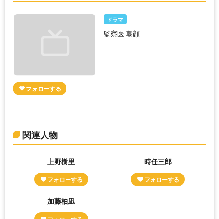
ドラマ
監察医 朝顔
関連人物
上野樹里
時任三郎
加藤柚凪