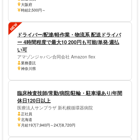
大阪府
時給2,500円～
NEW
ドライバー/配達/軽作業・物流系 配送ドライバ
ー 4時間程度で最大10 200円も可能/単発·週払
い可
アマゾンジャパン合同会社 Amazon flex
業務委託
神奈川県
臨床検査技師/常勤/病院/駐輪・駐車場あり/年間
休日120日以上
医療法人サンプラザ 新札幌循環器病院
正社員
北海道
月給19万7,940円～24万8,720円