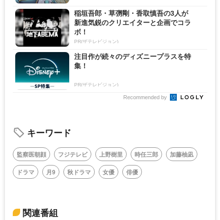
稲垣吾郎・草彅剛・香取慎吾の3人が
新進気鋭のクリエイターと企画でコラ
ボ！
PR(ザテレビジョン)
注目作が続々のディズニープラスを特
集！
PR(ザテレビジョン)
Recommended by
キーワード
監察医朝顔
フジテレビ
上野樹里
時任三郎
加藤柚凪
ドラマ
月9
秋ドラマ
女優
俳優
関連番組