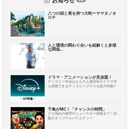
八つの頭と尾を持つ大蛇ーヤマタノオ
ロチ
人と環境の関わり合いを紐解くと多様
な関係...
ドラマ・アニメーションが見放題！
ディズニー作品はもちろん国内外のドラマ等
も視聴できるディズニープラスを総力特集!!
千鳥がMC！「チャンスの時間」
クセ強めの疑問やニュースター発掘まで！話
題のオリジナルバラエティー