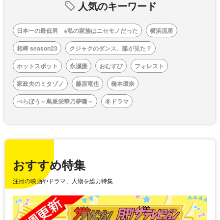
人気のキーワード
日本一の最低男 ※私の家族はニセモノだった
横浜流星
相棒 season23
クジャクのダンス、誰が見た？
ホットスポット
永瀬廉
おむすび
フォレスト
家政夫のミタゾノ
藤原竜也
橋本環奈
べらぼう～蔦重栄華乃夢噺～
冬ドラマ
おすすめ特集
注目の映画やドラマ、人物を総力特集