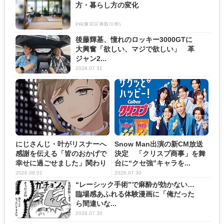
方・暮らし方の変化
PR(東京証券取引所)
後藤輝基、憧れのロッキー3000GTに
大興奮「欲しい、マジで欲しい」 革
ジャン2...
2026.07.31
にじさんじ・叶がリスナーへ
Snow Man出演の新CM放送
感謝を伝える「皆のおかげで
決定 「クリスプ商事」を舞
幸せに過ごせました」関わり
台に“クセ強”キャラを...
の...
2026.08.01
2026.07.30
“レーシック手術”で麻酔が効かない…
臨場感あふれる体験漫画に「俺だった
ら間違いな...
2026.07.30