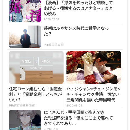
【漫画】「浮気を知ったけど結婚して
あげる～後悔するのはアナタ～」まと
め読み
2026.07.31
芸術はルネサンス時代に哲学となっ
た？
PR(國學院大學)
住宅ローン組むなら「固定金
ハ・ジウォン×チュ・ジンモ×
利」と「変動金利」どっちが
チ・チャンウク共演 切ない
いい？
三角関係を描いた韓国時代
劇...
PR(東京証券取引所)
2026.08.03
にじさんじ・甲斐田晴が歩んでき
た“足跡”を辿る「僕をここまで連れて
きてくれてあり...
2026.07.30