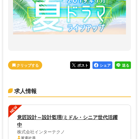
ポスト
シェア
送る
求人情報
NEW
意匠設計～設計監理/ミドル・シニア世代活躍
中
株式会社インターテクノ
派遣社員