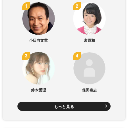
小日向文世
宮原和
鈴木愛理
保田泰志
もっと見る