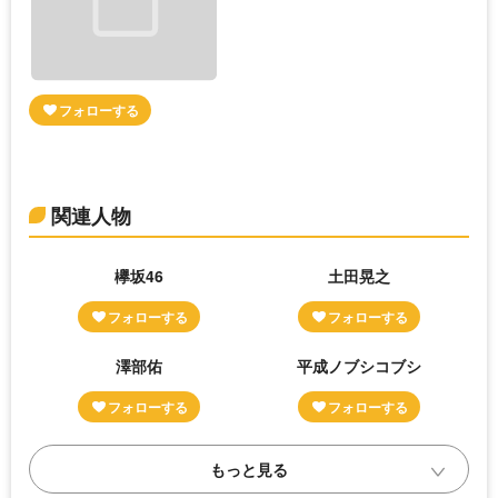
関連人物
欅坂46
土田晃之
澤部佑
平成ノブシコブシ