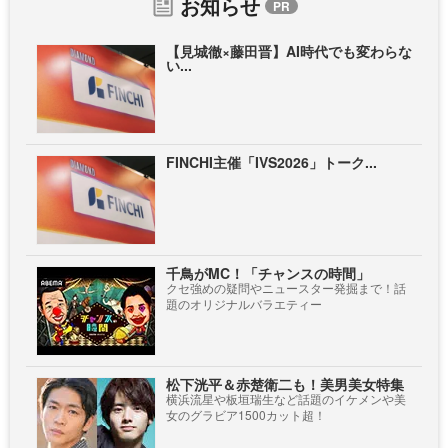
お知らせ
【見城徹×藤田晋】AI時代でも変わらな
い...
FINCHI主催「IVS2026」トーク...
千鳥がMC！「チャンスの時間」
クセ強めの疑問やニュースター発掘まで！話
題のオリジナルバラエティー
松下洸平＆赤楚衛二も！美男美女特集
横浜流星や板垣瑞生など話題のイケメンや美
女のグラビア1500カット超！