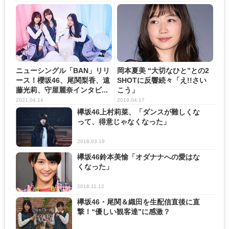
ニューシングル「BAN」リリ
岡本夏美 “大切なひと”との2
ース！櫻坂46、尾関梨香、遠
SHOTに反響続々「え!!さい
藤光莉、守屋麗奈インタビ...
こう」
2021.04.14
2019.04.17
欅坂46上村莉菜、「ダンスが難しくな
って、得意じゃなくなった」
2018.03.19
欅坂46鈴本美愉「オダナナへの愛はな
くなった」
2018.11.12
欅坂46・尾関＆織田を生配信直後に直
撃！“優しい観客達”に感激？