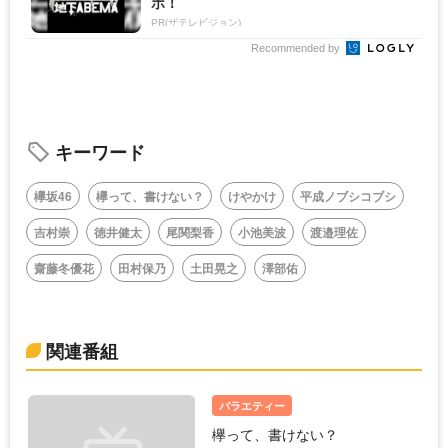
ボ！
PR(ザテレビジョン)
Recommended by
キーワード
欅坂46
欅って、書けない？
けやかけ
平成ノブシコブシ
吉村崇
徳井健太
尾関梨香
小池美波
渡邉理佐
齋藤冬優花
田村保乃
土田晃之
澤部佑
関連番組
バラエティー
欅って、書けない？