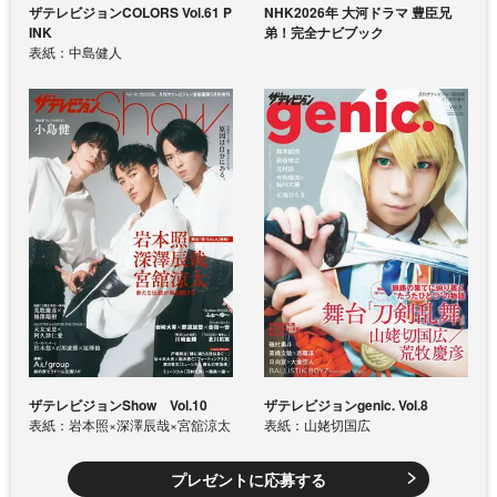
ザテレビジョンCOLORS Vol.61 P
NHK2026年 大河ドラマ 豊臣兄
INK
弟！完全ナビブック
表紙：中島健人
ザテレビジョンShow Vol.10
ザテレビジョンgenic. Vol.8
表紙：岩本照×深澤辰哉×宮舘涼太
表紙：山姥切国広
プレゼントに応募する