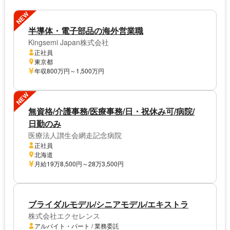
NEW
半導体・電子部品の海外営業職
Kingsemi Japan株式会社
正社員
東京都
年収800万円～1,500万円
NEW
無資格/介護事務/医療事務/日・祝休み可/病院/
日勤のみ
医療法人讃生会網走記念病院
正社員
北海道
月給19万8,500円～28万3,500円
ブライダルモデル/シニアモデル/エキストラ
株式会社エクセレンス
アルバイト・パート / 業務委託