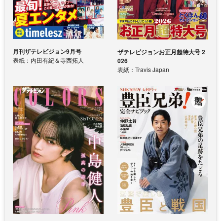
月刊ザテレビジョン9月号
ザテレビジョンお正月超特大号 2
表紙：内田有紀＆寺西拓人
026
表紙：Travis Japan