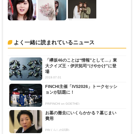
よく一緒に読まれているニュース
「欅坂46のことは“情報”として…」東
大クイズ王・伊沢拓司“けやかけ”に登
場
2019.07.01
FINCHI主催「IVS2026」トークセッシ
ョンが話題に！
PR(FINCHI on GOETHE)
お墓の撤去にいくらかかる？墓じまい
費用
PR(くらしの話題)