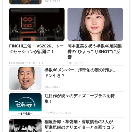
2017.05.20
FINCHI主催「IVS2026」トー
岡本夏美を祝う欅坂46尾関梨
クセッションが話題に！
香の“ひょっこりSHOT”に反
響
PR(FINCHI on GOETHE)
2019.07.05
欅坂46メンバー、澤部佑の朝の行動に
ドン引き？
2019.06.10
注目作が続々のディズニープラスを特
集！
PR(ザテレビジョン)
稲垣吾郎・草彅剛・香取慎吾の3人が
新進気鋭のクリエイターと企画でコラ