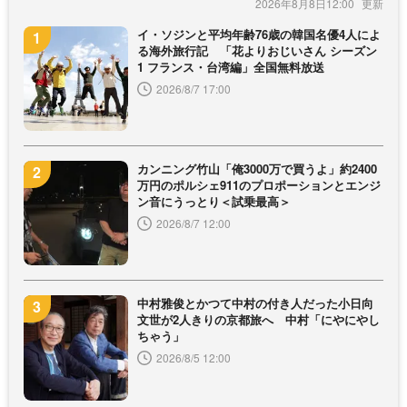
2026年8月8日12:00
イ・ソジンと平均年齢76歳の韓国名優4人によ
る海外旅行記 「花よりおじいさん シーズン
1 フランス・台湾編」全国無料放送
2026/8/7 17:00
カンニング竹山「俺3000万で買うよ」約2400
万円のポルシェ911のプロポーションとエンジ
ン音にうっとり＜試乗最高＞
2026/8/7 12:00
中村雅俊とかつて中村の付き人だった小日向
文世が2人きりの京都旅へ 中村「にやにやし
ちゃう」
2026/8/5 12:00