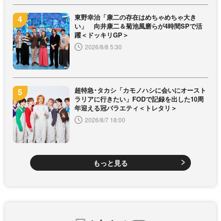
東野幸治「康二の存在はめちゃめちゃ大き
い」 向井康二＆菊池風磨らが4時間SPで活
躍＜ドッキリGP＞
2026/8/8 5:30
超特急･タカシ「カモノハシに会いにオースト
ラリアに行きたい」FODで記録を出した10周
年迎える冠バラエティ＜トレタリ＞
2026/8/7 18:00
もっと見る