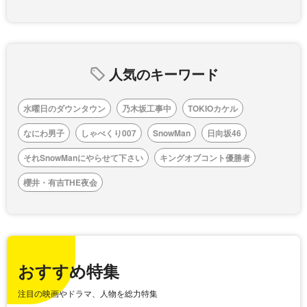
人気のキーワード
水曜日のダウンタウン
乃木坂工事中
TOKIOカケル
なにわ男子
しゃべくり007
SnowMan
日向坂46
それSnowManにやらせて下さい
キングオブコント優勝者
櫻井・有吉THE夜会
おすすめ特集
注目の映画やドラマ、人物を総力特集