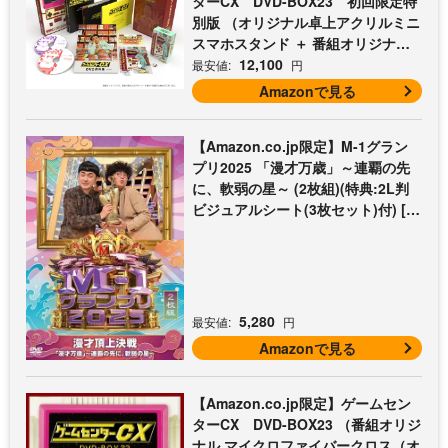
ターCX DVD-BOX23 初回限定特
別版 （オリジナル卓上アクリルミニ
スマホスタンド ＋ 番組オリジナル
マイクロファイバークロス（オレン
12,100
最安値:
円
ジ） 付） [DVD]
Amazonで見る
【Amazon.co.jp限定】M-1グラン
プリ2025 「漫才万歳」～連覇の先
に、軟弱の星～ (2枚組)(特典:2L判
ビジュアルシート(3枚セット)付) [D
VD]
5,280
最安値:
円
Amazonで見る
【Amazon.co.jp限定】ゲームセン
ターCX DVD-BOX23 （番組オリジ
ナル マイクロファイバークロス（オ