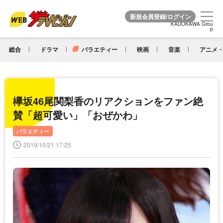
KADOKAWA Grou
KADOKAWA Grou
p
p
総合
ドラマ
バラエティー
映画
音楽
アニメ・
欅坂46尾関梨香のリアクションをファン絶
賛「超可愛い」「おぜかわ」
バラエティー
2019/10/21 17:25