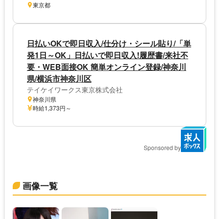
東京都
日払いOKで即日収入/仕分け・シール貼り/「単
発1日～OK」日払いで即日収入!履歴書/来社不
要・WEB面接OK 簡単オンライン登録/神奈川
県/横浜市神奈川区
テイケイワークス東京株式会社
神奈川県
時給1,373円～
Sponsored by
画像一覧