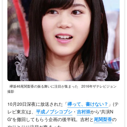
欅坂46尾関梨香の振る舞いに注目が集まった
2016年ザテレビジョン
撮影
10月20日深夜に放送された「
欅って、書けない？
」(テ
レビ東京)は、
平成ノブシコブシ
・
吉村崇
から“共演N
G”を撤回してもらう企画の後半戦。吉村と
尾関梨香
の
やりとりに注目が集まった。