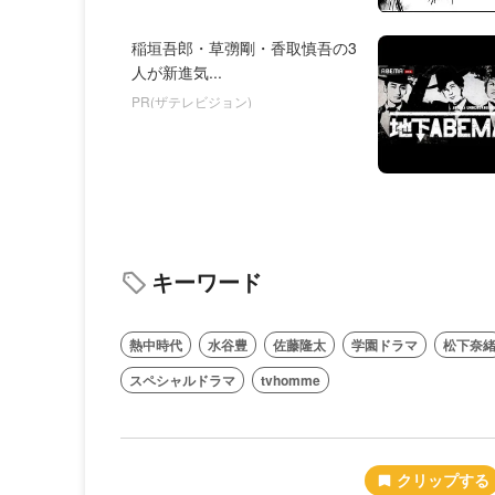
稲垣吾郎・草彅剛・香取慎吾の3
人が新進気...
PR(ザテレビジョン)
キーワード
熱中時代
水谷豊
佐藤隆太
学園ドラマ
松下奈
スペシャルドラマ
tvhomme