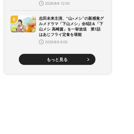
2026/8/6 12:00
志田未来主演、“山×メシ”の新感覚グ
ルメドラマ「下山メシ」全8話＆「下
山メシ 高崎篇」を一挙放送 第1話
はあじフライ定食を堪能
2026/8/6 8:00
もっと見る