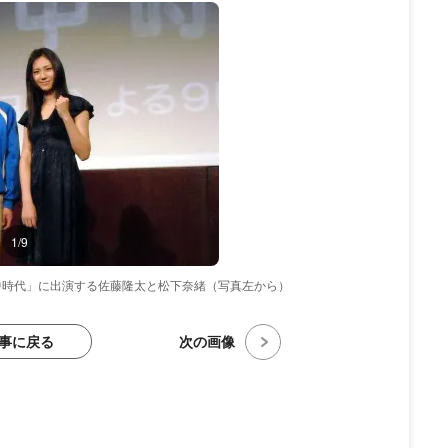
1/9
中時代」に出演する佐藤隆太と松下奈緒（写真左から）
事に戻る
次の画像