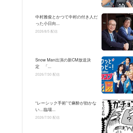
中村雅俊とかつて中村の付き人だ
った小日向...
2026/8/5 配信
Snow Man出演の新CM放送決
定 「...
2026/7/30 配信
“レーシック手術”で麻酔が効かな
い…臨場...
2026/7/30 配信