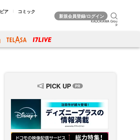
ビア
コミック
KADOKAWA Grou
p
PICK UP