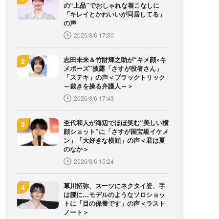
の“上品”でおしゃれな着こなしに
「キレイとかわいいが同居してる」
の声
2026/8/6 17:30
志田未来＆竹財輝之助が“キメ顔×キ
メポーズ”披露「さすが役者さん」
「ステキ」の声＜ブラックトリック
～裁きを操る弁護人～＞
2026/8/6 17:43
杢代和人が海辺でほほ笑む“美しい横
顔ショット”に「さすが国宝級イケメ
ン」「大好きな横顔」の声＜君は夏
のなか＞
2026/8/6 15:24
草川拓弥、スーツにネクタイ姿、手
は腰に…モデルのようなソロショッ
トに「目の保養です」の声＜ラスト
ノート＞