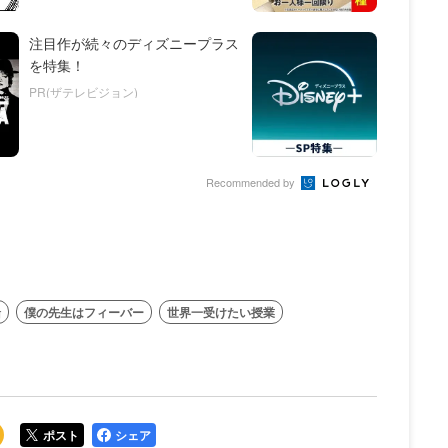
注目作が続々のディズニープラス
を特集！
PR(ザテレビジョン)
Recommended by
緒
僕の先生はフィーバー
世界一受けたい授業
ポスト
シェア