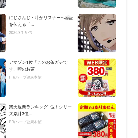
にじさんじ・叶がリスナーへ感謝
を伝える「...
2026/8/1 配信
アマゾン1位「このお茶ガチで
す」噂のお茶
PR(ハーブ健康本舗)
楽天週間ランキング1位！シリー
ズ累計3億...
PR(ハーブ健康本舗)