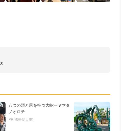
送
八つの頭と尾を持つ大蛇ーヤマタ
ノオロチ
PR(國學院大學)