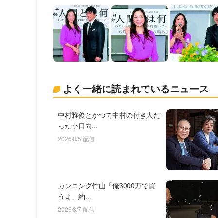
よく一緒に読まれているニュース
中村雅俊とかつて中村の付き人だ
った小日向...
2026/8/5 配信
カンニング竹山「俺3000万で買
うよ」約...
2026/8/7 配信