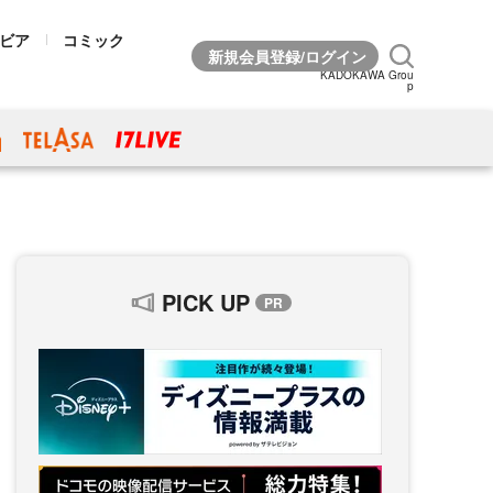
ビア
コミック
KADOKAWA Grou
p
PICK UP