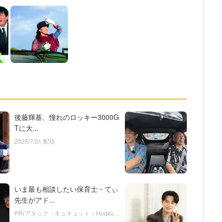
後藤輝基、憧れのロッキー3000G
Tに大...
2026/7/31 配信
いま最も相談したい保育士・てぃ
先生がアド...
PR(アタック・キュキュット｜Hugkum)