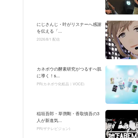
にじさんじ・叶がリスナーへ感謝
を伝える「...
2026/8/1 配信
カネボウの酵素研究がつるすべ肌
に導く！s...
PR(カネボウ化粧品｜VOCE)
稲垣吾郎・草彅剛・香取慎吾の3
人が新進気...
PR(ザテレビジョン)