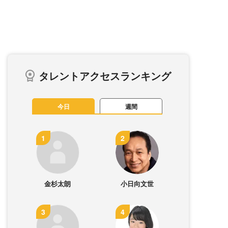
タレントアクセスランキング
今日
週間
金杉太朗
小日向文世