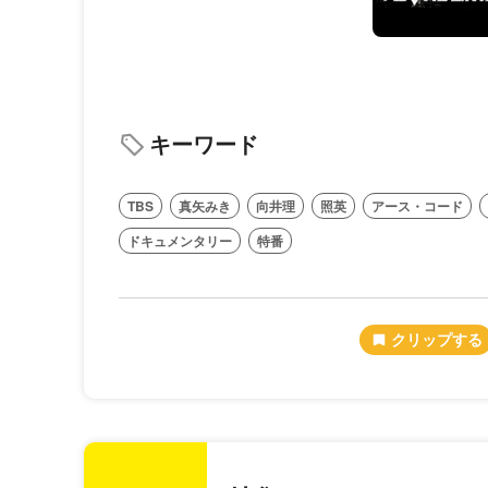
キーワード
TBS
真矢みき
向井理
照英
アース・コード
ドキュメンタリー
特番