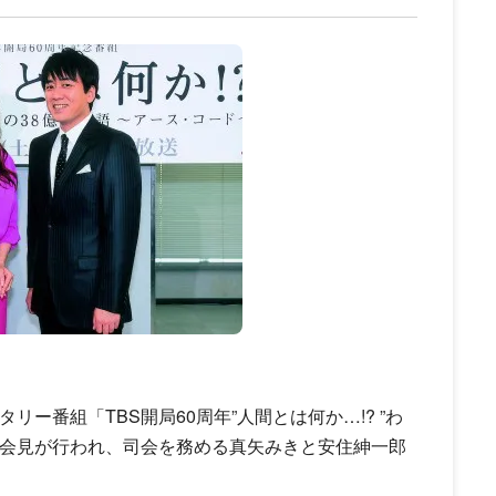
リー番組「TBS開局60周年”人間とは何か…!? ”わ
の会見が行われ、司会を務める真矢みきと安住紳一郎