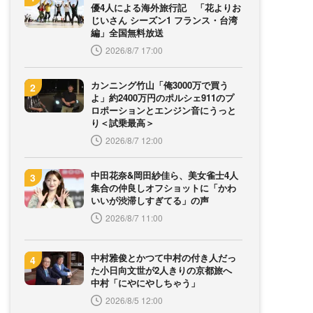
優4人による海外旅行記 「花よりお
じいさん シーズン1 フランス・台湾
編」全国無料放送
2026/8/7 17:00
カンニング竹山「俺3000万で買う
よ」約2400万円のポルシェ911のプ
ロポーションとエンジン音にうっと
り＜試乗最高＞
2026/8/7 12:00
中田花奈&岡田紗佳ら、美女雀士4人
集合の仲良しオフショットに「かわ
いいが渋滞しすぎてる」の声
2026/8/7 11:00
中村雅俊とかつて中村の付き人だっ
た小日向文世が2人きりの京都旅へ
中村「にやにやしちゃう」
2026/8/5 12:00