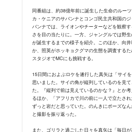
同番組は、約38億年前に誕生した生命のルー
カ・ケニアのサバンナとコンゴ民主共和国のジ
バンナでは、ライオンやチーターなどを観察す
さを目の当たりに。一方、ジャングルでは野生
が誕生するまでの様子を紹介。このほか、向井
か、照英がホッキョクグマの生態を調査するた
スタジオでMCにも挑戦する。
15日間におよぶロケを遂行した真矢は「サイ
思いました。サイの角が縦列しているのを見て
た。『縦列で前は見えているのかな？』とか考
るほか、「アフリカで川の前に一人で立たされ
ずっと岩だと思っていた。のんきにポーズなん
と撮影を振り返った。
また、ゴリラと過ごした日々を真矢は「毎日が