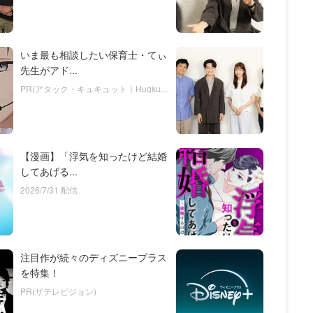
いま最も相談したい保育士・てぃ
先生がアド...
PR(アタック・キュキュット｜Hugkum)
【漫画】「浮気を知ったけど結婚
してあげる...
2026/7/31 配信
注目作が続々のディズニープラス
を特集！
PR(ザテレビジョン)