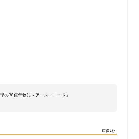
と地球の38億年物語～アース・コード」
4