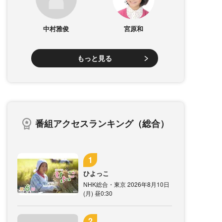
中村雅俊
宮原和
もっと見る
番組アクセスランキング（総合）
ひよっこ
NHK総合・東京 2026年8月10日
(月) 昼0:30