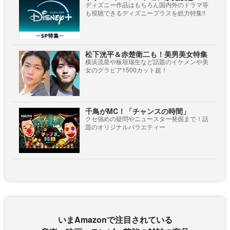
ディズニー作品はもちろん国内外のドラマ等
も視聴できるディズニープラスを総力特集!!
松下洸平＆赤楚衛二も！美男美女特集
横浜流星や板垣瑞生など話題のイケメンや美
女のグラビア1500カット超！
千鳥がMC！「チャンスの時間」
クセ強めの疑問やニュースター発掘まで！話
題のオリジナルバラエティー
いまAmazonで注目されている