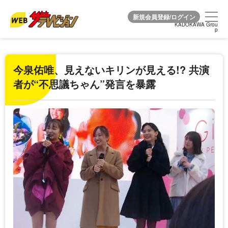
KADOKAWA Grou
KADOKAWA Grou
p
p
今泉佑唯、見えないキリンが見える!? 共演
者が“不思議ちゃん”発言を暴露