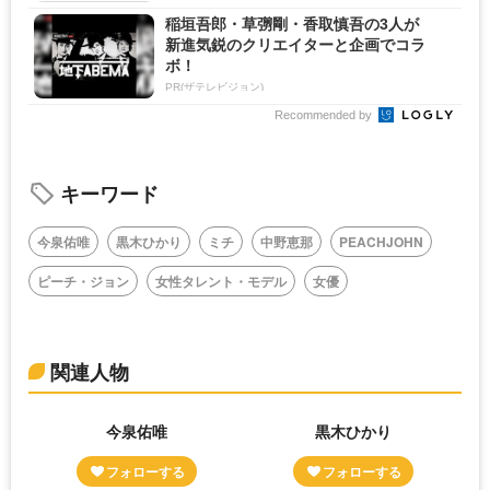
稲垣吾郎・草彅剛・香取慎吾の3人が
新進気鋭のクリエイターと企画でコラ
ボ！
PR(ザテレビジョン)
Recommended by
キーワード
今泉佑唯
黒木ひかり
ミチ
中野恵那
PEACHJOHN
ピーチ・ジョン
女性タレント・モデル
女優
関連人物
今泉佑唯
黒木ひかり