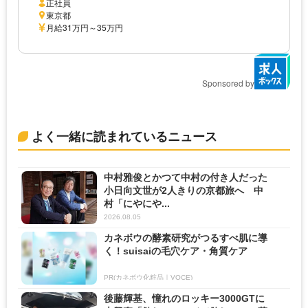
正社員
東京都
月給31万円～35万円
Sponsored by
よく一緒に読まれているニュース
中村雅俊とかつて中村の付き人だった
小日向文世が2人きりの京都旅へ 中
村「にやにや...
2026.08.05
カネボウの酵素研究がつるすべ肌に導
く！suisaiの毛穴ケア・角質ケア
PR(カネボウ化粧品｜VOCE)
後藤輝基、憧れのロッキー3000GTに