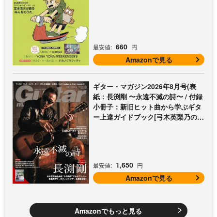
660
最安値:
円
Amazonで見る
ギター・マガジン2026年8月号(表
紙：長渕剛 〜永遠不滅の詩〜 / 付録
小冊子：新旧ヒット曲から学ぶギタ
ー上達ガイドブック[弓木英梨乃の放
課後エレキ部 Vol.9])
1,650
最安値:
円
Amazonで見る
Amazonでもっと見る