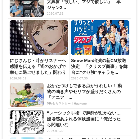
大興奮「欲しい、マジで欲しい」 革
ジャン2...
2026.07.31
にじさんじ・叶がリスナーへ
Snow Man出演の新CM放送
感謝を伝える「皆のおかげで
決定 「クリスプ商事」を舞
幸せに過ごせました」関わり
台に“クセ強”キャラを...
の...
2026.08.01
2026.07.30
おかたづけもできる点がうれしい！ 動
物の鳴き声やセリフが盛りだくさんの
「アニア ...
PR(タカラトミー｜Hugkum)
“レーシック手術”で麻酔が効かない…
臨場感あふれる体験漫画に「俺だった
ら間違いな...
2026.07.30