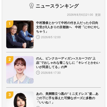
ニュースランキング
2026年8月6日21:00
中村雅俊とかつて中村の付き人だった小日向
文世が2人きりの京都旅へ 中村「にやにやし
ちゃう」
2026/8/5 12:00
のん、ピンクカーディガン×スカーフの“上
品”でおしゃれな着こなしに「キレイとかわい
いが同居してる」の声
2026/8/6 17:30
あの、美脚際立つ黒の“ミニ丈ドレス”姿…あ
ごの下に手を添えた可憐なポーズに多数の
「いいね！」