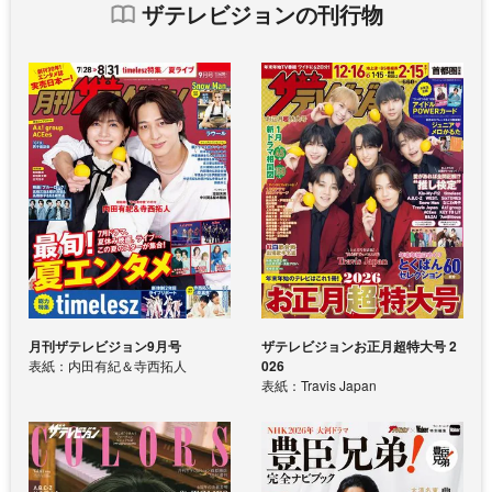
ザテレビジョンの刊行物
月刊ザテレビジョン9月号
ザテレビジョンお正月超特大号 2
表紙：内田有紀＆寺西拓人
026
表紙：Travis Japan