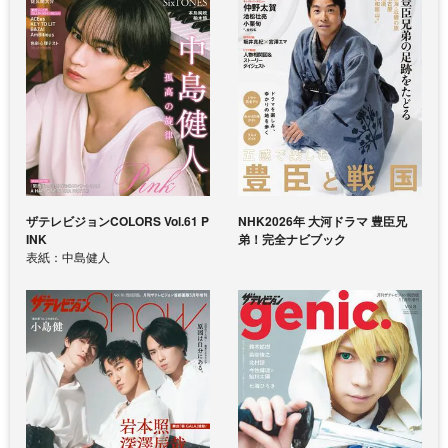
ザテレビジョンCOLORS Vol.61 P
NHK2026年 大河ドラマ 豊臣兄
INK
弟！完全ナビブック
表紙：中島健人