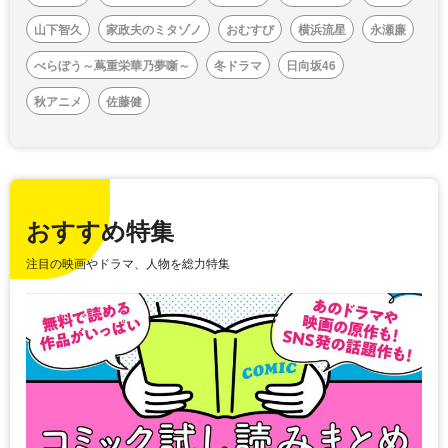
山下智久
家政夫のミタゾノ
おむすび
横浜流星
永瀬廉
べらぼう～蔦重栄華乃夢噺～
冬ドラマ
日向坂46
秋アニメ
佐藤健
おすすめ特集
注目の映画やドラマ、人物を総力特集