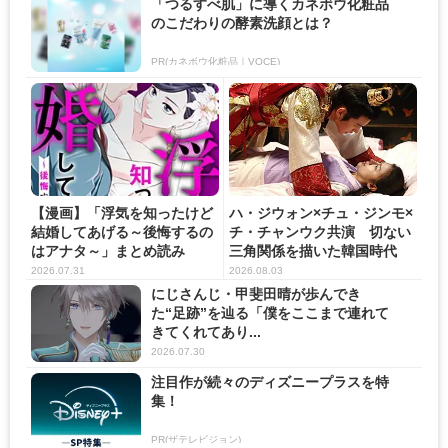
「つるすべ肌」に導くカネボウ化粧品
のこだわりの酵素洗顔とは？
PR(カネボウ化粧品｜VOCE)
【漫画】「浮気を知ったけど
ハ・ジウォン×チュ・ジンモ×
結婚してあげる～後悔するの
チ・チャンウク共演 切ない
はアナタ～」まとめ読み
三角関係を描いた韓国時代
劇...
2026.07.31
2026.08.03
にじさんじ・甲斐田晴が歩んでき
た“足跡”を辿る「僕をここまで連れて
きてくれてあり...
2026.07.30
注目作が続々のディズニープラスを特
集！
PR(ザテレビジョン)