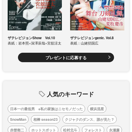
ザテレビジョンShow Vol.10
ザテレビジョンgenic. Vol.8
表紙：岩本照×深澤辰哉×宮舘涼太
表紙：山姥切国広
プレゼントに応募する
人気のキーワード
日本一の最低男 ※私の家族はニセモノだった
横浜流星
SnowMan
相棒 season23
クジャクのダンス、誰が見た？
赤楚衛二
ホットスポット
松村北斗
フォレスト
永瀬廉