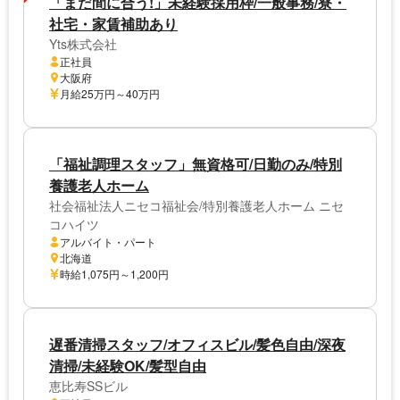
「まだ間に合う!」未経験採用枠/一般事務/寮・
社宅・家賃補助あり
Yts株式会社
正社員
大阪府
月給25万円～40万円
「福祉調理スタッフ」無資格可/日勤のみ/特別
養護老人ホーム
社会福祉法人ニセコ福祉会/特別養護老人ホーム ニセ
コハイツ
アルバイト・パート
北海道
時給1,075円～1,200円
遅番清掃スタッフ/オフィスビル/髪色自由/深夜
清掃/未経験OK/髪型自由
恵比寿SSビル