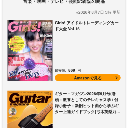
音楽・映画・テレビ・芸能の雑誌の商品
※2026年8月7日 5時 更新
Girls! アイドルトレーディングカー
ド大全 Vol.16
869
最安値:
円
Amazonで見る
ギター・マガジン2026年9月号(巻
頭：教養としてのテレキャス学 / 付
録小冊子：新旧ヒット曲から学ぶギ
ター上達ガイドブック[弓木英梨乃の
放課後エレキ部 最終回])