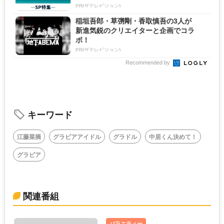
PR(ザテレビジョン)
稲垣吾郎・草彅剛・香取慎吾の3人が
新進気鋭のクリエイターと企画でコラ
ボ！
PR(ザテレビジョン)
Recommended by
キーワード
江藤菜摘
グラビアアイドル
グラドル
中居くん決めて！
グラビア
関連番組
バラエティー