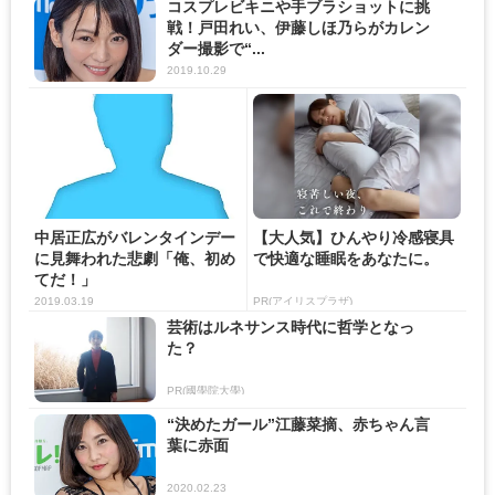
コスプレビキニや手ブラショットに挑
戦！戸田れい、伊藤しほ乃らがカレン
ダー撮影で“...
2019.10.29
中居正広がバレンタインデー
【大人気】ひんやり冷感寝具
に見舞われた悲劇「俺、初め
で快適な睡眠をあなたに。
てだ！」
2019.03.19
PR(アイリスプラザ)
芸術はルネサンス時代に哲学となっ
た？
PR(國學院大學)
“決めたガール”江藤菜摘、赤ちゃん言
葉に赤面
2020.02.23