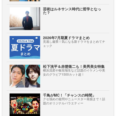
芸術はルネサンス時代に哲学となっ
た？
2026年7月期夏ドラマまとめ
見逃し厳禁！気になる新ドラマをまとめてチ
ェック
松下洸平＆赤楚衛二も！美男美女特集
横浜流星や板垣瑞生など話題のイケメンや美
女のグラビア1500カット超！
千鳥がMC！「チャンスの時間」
クセ強めの疑問やニュースター発掘まで！話
題のオリジナルバラエティー