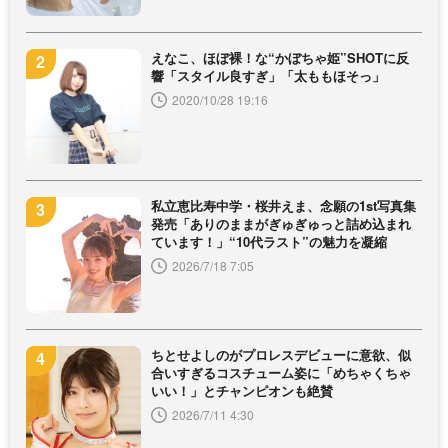
えなこ、ほぼ裸！な“かぼちゃ姫”SHOTに反
響「スタイル良すぎ」「太ももほそっ」
2020/10/28 19:16
私立恵比寿中学・桜井えま、念願の1st写真集
発売「ありのままがぎゅぎゅっと詰め込まれ
ています！」“10代ラスト”の魅力を凝縮
2026/7/18 7:05
ちとせよしのがプロレスデビューに意欲、似
合いすぎるコスチューム姿に「めちゃくちゃ
いい！」とチャンピオンも絶賛
2026/7/11 4:30