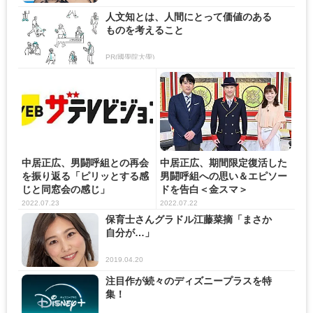
人文知とは、人間にとって価値のある
ものを考えること
PR(國學院大學)
中居正広、男闘呼組との再会
中居正広、期間限定復活した
を振り返る「ピリッとする感
男闘呼組への思い＆エピソー
じと同窓会の感じ」
ドを告白＜金スマ＞
2022.07.23
2022.07.22
保育士さんグラドル江藤菜摘「まさか
自分が…」
2019.04.20
注目作が続々のディズニープラスを特
集！