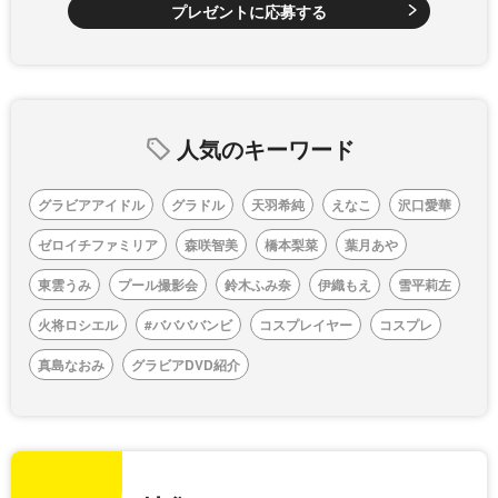
プレゼントに応募する
人気のキーワード
グラビアアイドル
グラドル
天羽希純
えなこ
沢口愛華
ゼロイチファミリア
森咲智美
橋本梨菜
葉月あや
東雲うみ
プール撮影会
鈴木ふみ奈
伊織もえ
雪平莉左
火将ロシエル
#ババババンビ
コスプレイヤー
コスプレ
真島なおみ
グラビアDVD紹介