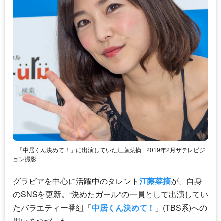
「中居くん決めて！」に出演していた江藤菜摘
2019年2月ザテレビジ
ョン撮影
グラビアを中心に活躍中のタレント
江藤菜摘
が、自身
のSNSを更新。“決めたガール”の一員として出演してい
たバラエティー番組「
中居くん決めて！
」(TBS系)への
思いをつづった。