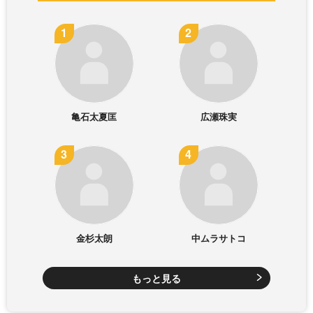
亀石太夏匡
広瀬珠実
金杉太朗
中ムラサトコ
もっと見る