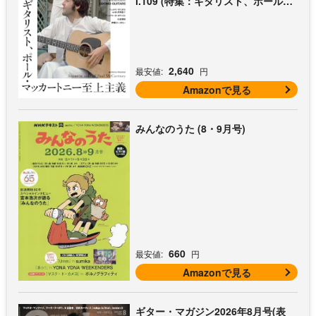
l.109 (特集：ギタリスト、ポール・
マッカートニー至上主義 / 特別付録
歌本小冊子：ザ・ビートルズ〜ポー
ル・マッカートニー・アコギ名曲選)
2,640
最安値:
円
Amazonで見る
みんなのうた (8・9月号)
660
最安値:
円
Amazonで見る
ギター・マガジン2026年8月号(表