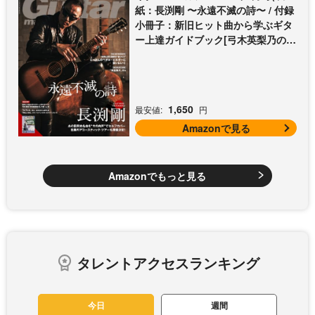
紙：長渕剛 〜永遠不滅の詩〜 / 付録
小冊子：新旧ヒット曲から学ぶギタ
ー上達ガイドブック[弓木英梨乃の放
課後エレキ部 Vol.9])
1,650
最安値:
円
Amazonで見る
Amazonでもっと見る
タレントアクセスランキング
今日
週間