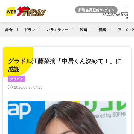
KADOKAWA Grou
KADOKAWA Grou
p
p
総合
ドラマ
バラエティー
映画
音楽
アニメ・2
グラドル江藤菜摘「中居くん決めて！」に
感謝
グラビア
2020/03/30 04:30