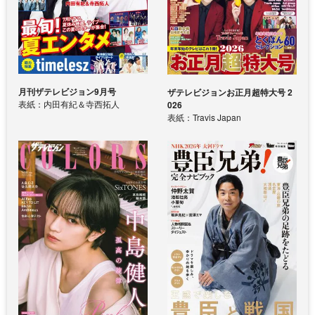
月刊ザテレビジョン9月号
ザテレビジョンお正月超特大号 2
表紙：内田有紀＆寺西拓人
026
表紙：Travis Japan