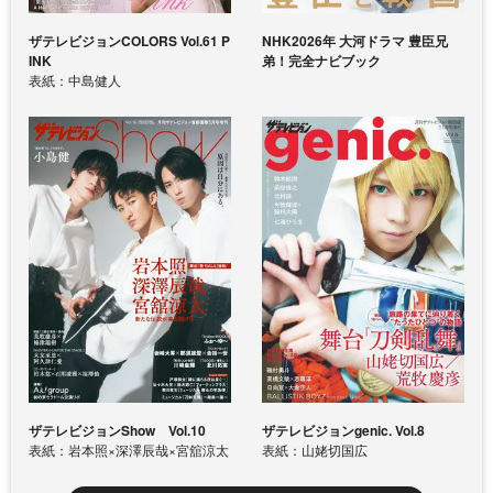
ザテレビジョンCOLORS Vol.61 P
NHK2026年 大河ドラマ 豊臣兄
INK
弟！完全ナビブック
表紙：中島健人
ザテレビジョンShow Vol.10
ザテレビジョンgenic. Vol.8
表紙：岩本照×深澤辰哉×宮舘涼太
表紙：山姥切国広