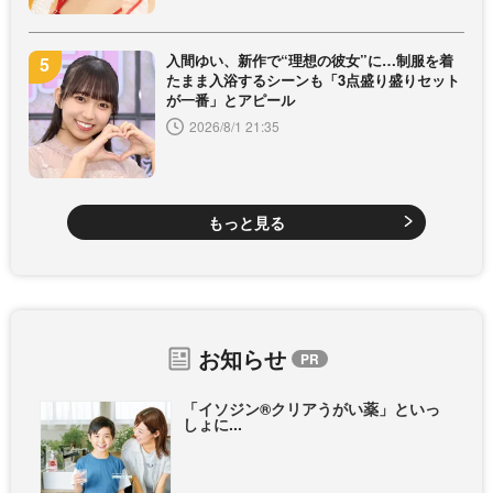
入間ゆい、新作で“理想の彼女”に…制服を着
たまま入浴するシーンも「3点盛り盛りセット
が一番」とアピール
2026/8/1 21:35
もっと見る
お知らせ
「イソジン®クリアうがい薬」といっ
しょに...