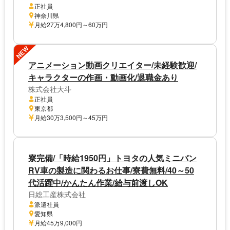
正社員
神奈川県
月給27万4,800円～60万円
NEW
アニメーション動画クリエイター/未経験歓迎/
キャラクターの作画・動画化/退職金あり
株式会社大斗
正社員
東京都
月給30万3,500円～45万円
寮完備/「時給1950円」トヨタの人気ミニバン
RV車の製造に関わるお仕事/寮費無料/40～50
代活躍中/かんたん作業/給与前渡しOK
日総工産株式会社
派遣社員
愛知県
月給45万9,000円