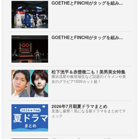
GOETHEとFINCHIがタッグを組み...
GOETHEとFINCHIがタッグを組み...
松下洸平＆赤楚衛二も！美男美女特集
横浜流星や板垣瑞生など話題のイケメンや美
女のグラビア1500カット超！
2026年7月期夏ドラマまとめ
見逃し厳禁！気になる新ドラマをまとめてチ
ェック