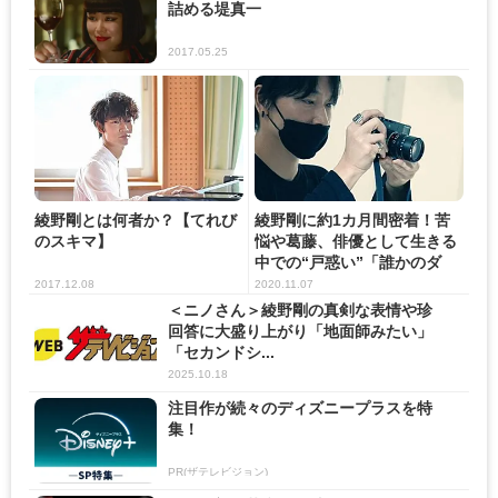
詰める堤真一
2017.05.25
綾野剛とは何者か？【てれび
綾野剛に約1カ月間密着！苦
のスキマ】
悩や葛藤、俳優として生きる
中での“戸惑い”「誰かのダ
ミ...
2017.12.08
2020.11.07
＜ニノさん＞綾野剛の真剣な表情や珍
回答に大盛り上がり「地面師みたい」
「セカンドシ...
2025.10.18
注目作が続々のディズニープラスを特
集！
PR(ザテレビジョン)