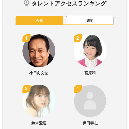
タレントアクセスランキング
今日
週間
小日向文世
宮原和
鈴木愛理
保田泰志