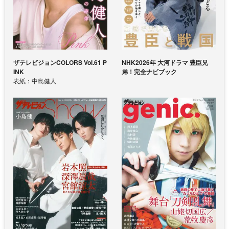
ザテレビジョンCOLORS Vol.61 P
NHK2026年 大河ドラマ 豊臣兄
INK
弟！完全ナビブック
表紙：中島健人