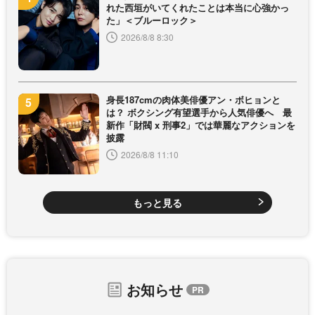
れた西垣がいてくれたことは本当に心強かっ
た」＜ブルーロック＞
2026/8/8 8:30
身長187cmの肉体美俳優アン・ボヒョンと
は？ ボクシング有望選手から人気俳優へ 最
新作「財閥 x 刑事2」では華麗なアクションを
披露
2026/8/8 11:10
もっと見る
お知らせ