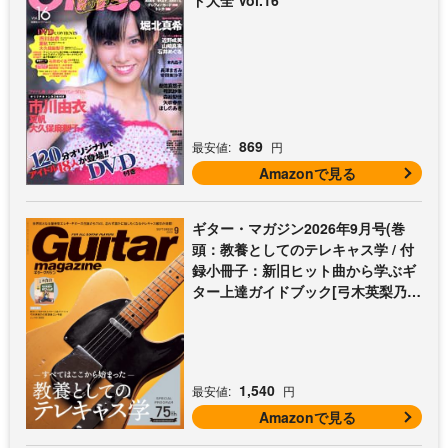
ド大全 Vol.16
869
最安値:
円
Amazonで見る
ギター・マガジン2026年9月号(巻
頭：教養としてのテレキャス学 / 付
録小冊子：新旧ヒット曲から学ぶギ
ター上達ガイドブック[弓木英梨乃の
放課後エレキ部 最終回])
1,540
最安値:
円
Amazonで見る