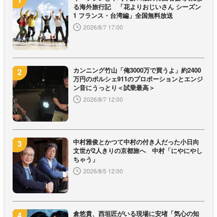
る海外旅行記 「花よりおじいさん シーズン
1 フランス・台湾編」全国無料放送
2026/8/7 17:00
カンニング竹山「俺3000万で買うよ」約2400
万円のポルシェ911のプロポーションとエンジ
ン音にうっとり＜試乗最高＞
2026/8/7 12:00
中村雅俊とかつて中村の付き人だった小日向
文世が2人きりの京都旅へ 中村「にやにやし
ちゃう」
2026/8/5 12:00
倉悠貴、西垣匠がいる現場に安堵「気心の知