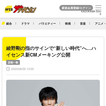
KADOKAWA Grou
KADOKAWA Grou
p
p
総合
ドラマ
バラエティー
映画
音楽
アニメ・
綾野剛の指のサインで“新しい時代”へ…ハ
イセンス新CMメーキング公開
芸能一般
2020/06/05 13:00