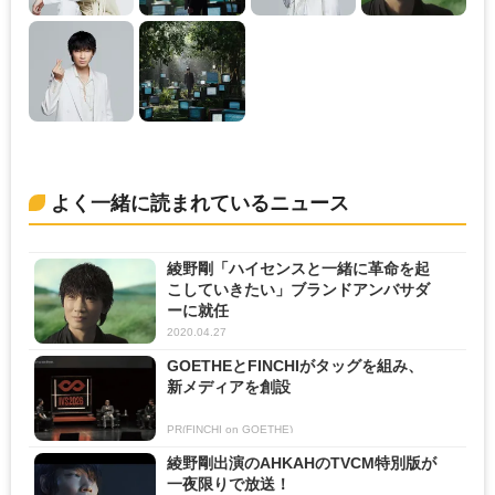
よく一緒に読まれているニュース
綾野剛「ハイセンスと一緒に革命を起
こしていきたい」ブランドアンバサダ
ーに就任
2020.04.27
GOETHEとFINCHIがタッグを組み、
新メディアを創設
PR(FINCHI on GOETHE)
綾野剛出演のAHKAHのTVCM特別版が
一夜限りで放送！