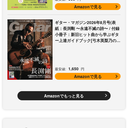
Amazonで見る
ギター・マガジン2026年8月号(表
紙：長渕剛 〜永遠不滅の詩〜 / 付録
小冊子：新旧ヒット曲から学ぶギタ
ー上達ガイドブック[弓木英梨乃の放
課後エレキ部 Vol.9])
1,650
最安値:
円
Amazonで見る
Amazonでもっと見る