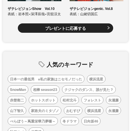
ザテレビジョンShow Vol.10
ザテレビジョンgenic. Vol.8
表紙：岩本照×深澤辰哉×宮舘涼太
表紙：山姥切国広
プレゼントに応募する
人気のキーワード
日本一の最低男 ※私の家族はニセモノだった
横浜流星
SnowMan
相棒 season23
クジャクのダンス、誰が見た？
赤楚衛二
ホットスポット
松村北斗
フォレスト
永瀬廉
山下智久
家政夫のミタゾノ
おむすび
横浜流星
永瀬廉
べらぼう～蔦重栄華乃夢噺～
冬ドラマ
日向坂46