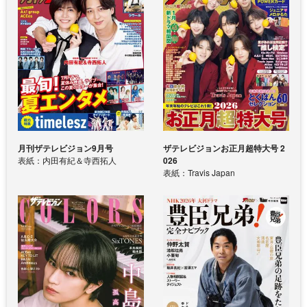
月刊ザテレビジョン9月号
ザテレビジョンお正月超特大号 2
表紙：内田有紀＆寺西拓人
026
表紙：Travis Japan