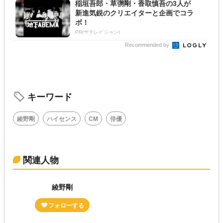
稲垣吾郎・草彅剛・香取慎吾の3人が
新進気鋭のクリエイターと企画でコラ
ボ！
PR(ザテレビジョン)
Recommended by
キーワード
綾野剛
ハイセンス
CM
俳優
関連人物
綾野剛