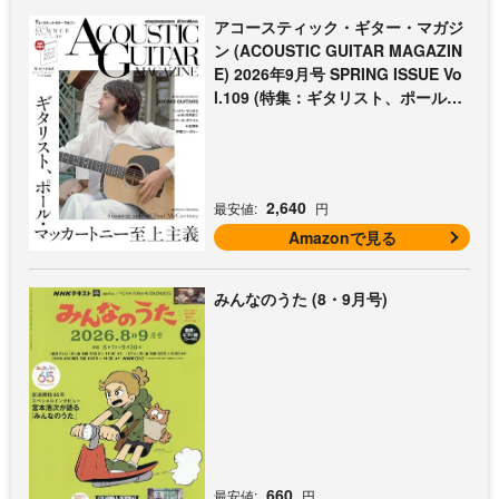
アコースティック・ギター・マガジ
ン (ACOUSTIC GUITAR MAGAZIN
E) 2026年9月号 SPRING ISSUE Vo
l.109 (特集：ギタリスト、ポール・
マッカートニー至上主義 / 特別付録
歌本小冊子：ザ・ビートルズ〜ポー
ル・マッカートニー・アコギ名曲選)
2,640
最安値:
円
Amazonで見る
みんなのうた (8・9月号)
660
最安値:
円