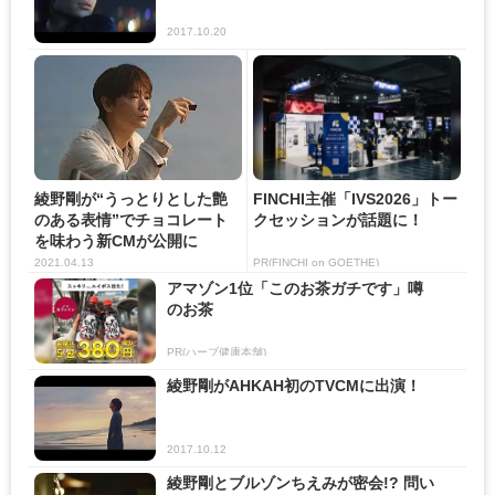
2017.10.20
綾野剛が“うっとりとした艶
FINCHI主催「IVS2026」トー
のある表情”でチョコレート
クセッションが話題に！
を味わう新CMが公開に
2021.04.13
PR(FINCHI on GOETHE)
アマゾン1位「このお茶ガチです」噂
のお茶
PR(ハーブ健康本舗)
綾野剛がAHKAH初のTVCMに出演！
2017.10.12
綾野剛とブルゾンちえみが密会!? 問い