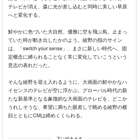
テレビが消え、森に光が差し込むと同時に美しい草原
へと変化する。
鮮やかに色づいた大自然、優雅に空を飛ぶ鳥。止まっ
ていた時が動き出したかのよう。綾野の指のサイン
は、「switch your sense」、まさに新しい時代へ、固
定概念に縛られることなく常に変化していこうという
意志の表れだった。
そんな綾野を迎え入れるように、大画面の鮮やかなハ
イセンスのテレビが空に浮かぶ。グローバル時代の新
たな新基準となる象徴的な大画面のテレビを、どこか
うれしそうな、希望に満ちた眼差しで眺める綾野の横
顔とともにCMは締めくくられる。
下に続きます