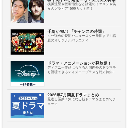
横浜流星や板垣瑞生など話題のイケメンや美
女のグラビア1500カット超！
千鳥がMC！「チャンスの時間」
クセ強めの疑問やニュースター発掘まで！話
題のオリジナルバラエティー
ドラマ・アニメーションが見放題！
ディズニー作品はもちろん国内外のドラマ等
も視聴できるディズニープラスを総力特集!!
2026年7月期夏ドラマまとめ
見逃し厳禁！気になる新ドラマをまとめてチ
ェック