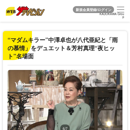
KADOKAWA Grou
KADOKAWA Grou
p
p
“マダムキラー”中澤卓也が八代亜紀と「雨
の慕情」をデュエット＆芳村真理“夜ヒッ
ト”名場面
6/7