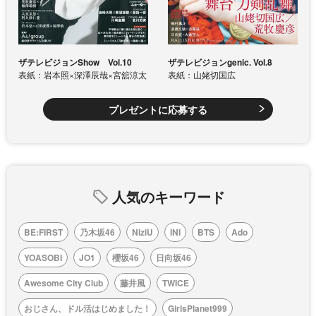
ザテレビジョンShow Vol.10
ザテレビジョンgenic. Vol.8
表紙：岩本照×深澤辰哉×宮舘涼太
表紙：山姥切国広
プレゼントに応募する
人気のキーワード
BE:FIRST
乃木坂46
NiziU
INI
BTS
Ado
YOASOBI
JO1
櫻坂46
日向坂46
Awesome City Club
藤井風
TWICE
おじさん、ドル活はじめました！
GirlsPlanet999