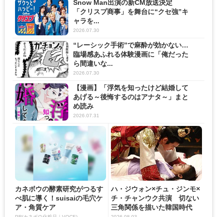
Snow Man出演の新CM放送決定
「クリスプ商事」を舞台に“クセ強”キ
ャラを...
2026.07.30
“レーシック手術”で麻酔が効かない…
臨場感あふれる体験漫画に「俺だった
ら間違いな...
2026.07.30
【漫画】「浮気を知ったけど結婚して
あげる～後悔するのはアナタ～」まと
め読み
2026.07.31
カネボウの酵素研究がつるす
ハ・ジウォン×チュ・ジンモ×
べ肌に導く！suisaiの毛穴ケ
チ・チャンウク共演 切ない
ア・角質ケア
三角関係を描いた韓国時代
劇...
PR(カネボウ化粧品｜VOCE)
2026.08.03