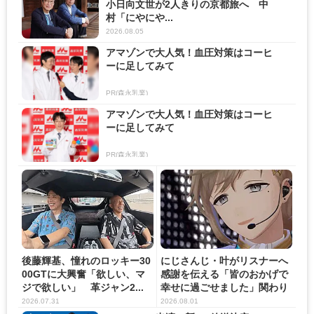
小日向文世が2人きりの京都旅へ 中
村「にやにや...
2026.08.05
アマゾンで大人気！血圧対策はコーヒ
ーに足してみて
PR(森永乳業)
アマゾンで大人気！血圧対策はコーヒ
ーに足してみて
PR(森永乳業)
後藤輝基、憧れのロッキー30
にじさんじ・叶がリスナーへ
00GTに大興奮「欲しい、マ
感謝を伝える「皆のおかげで
ジで欲しい」 革ジャン2...
幸せに過ごせました」関わり
の...
2026.07.31
2026.08.01