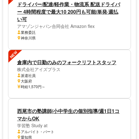
ドライバー/配達/軽作業・物流系 配送ドライバ
ー 4時間程度で最大10 200円も可能/単発·週払
い可
アマゾンジャパン合同会社 Amazon flex
業務委託
神奈川県
NEW
倉庫内で日勤のみのフォークリフトスタッフ
株式会社アイズプラス
派遣社員
大阪府
時給1,570円～
西尾市の塾講師/小中学生の個別指導/週1日1コ
マからOK
学習塾 Study at
アルバイト・パート
愛知県