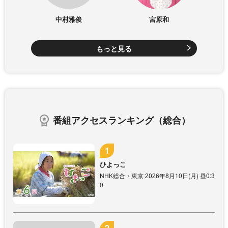
中村雅俊
宮原和
もっと見る
番組アクセスランキング（総合）
ひよっこ
NHK総合・東京 2026年8月10日(月) 昼0:3
0