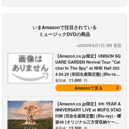
いまAmazonで注目されている
ミュージックDVDの商品
※2026年8月7日 5時 更新
【Amazon.co.jp限定】UNISON SQ
UARE GARDEN Revival Tour "Cat
cher In The Spy" at NHK Hall 202
4.04.25 (初回生産限定盤) (Blu-ray)
- UNISON SQUARE GARDEN (コッ
11,000
最安値:
円
トン巾着付)
Amazonで見る
【Amazon.co.jp限定】5th YEAR A
NNIVERSARY LIVE at MUFG STAD
IUM (完全生産限定盤) (Blu-ray) - 櫻
坂46 (オリジナル三方背収納ケース
付)
13,500
最安値:
円