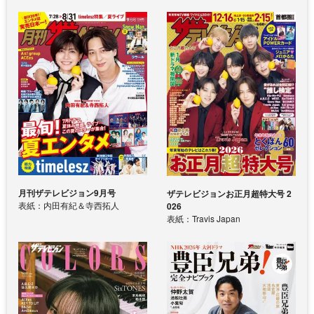
月刊ザテレビジョン9月号
ザテレビジョンお正月超特大号 2
表紙：内田有紀＆寺西拓人
026
表紙：Travis Japan