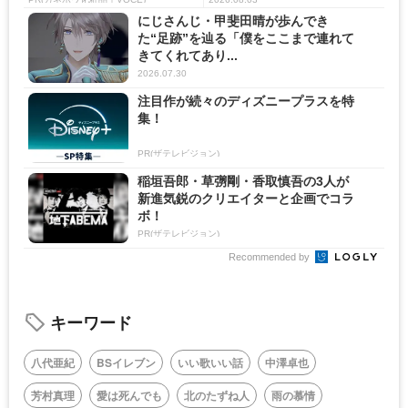
にじさんじ・甲斐田晴が歩んでき
た“足跡”を辿る「僕をここまで連れて
きてくれてあり...
2026.07.30
注目作が続々のディズニープラスを特
集！
PR(ザテレビジョン)
稲垣吾郎・草彅剛・香取慎吾の3人が
新進気鋭のクリエイターと企画でコラ
ボ！
PR(ザテレビジョン)
Recommended by
キーワード
八代亜紀
BSイレブン
いい歌いい話
中澤卓也
芳村真理
愛は死んでも
北のたずね人
雨の慕情