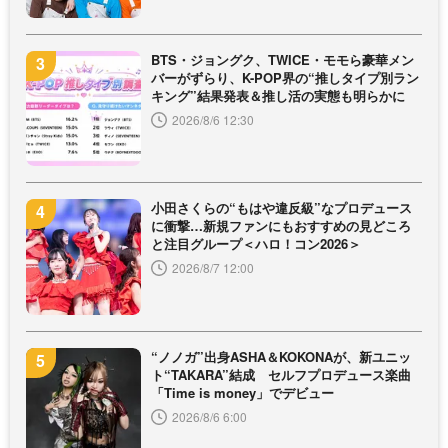
BTS・ジョングク、TWICE・モモら豪華メン
バーがずらり、K-POP界の“推しタイプ別ラン
キング”結果発表＆推し活の実態も明らかに
2026/8/6 12:30
小田さくらの“もはや違反級”なプロデュース
に衝撃…新規ファンにもおすすめの見どころ
と注目グループ＜ハロ！コン2026＞
2026/8/7 12:00
“ノノガ”出身ASHA＆KOKONAが、新ユニッ
ト“TAKARA”結成 セルフプロデュース楽曲
「Time is money」でデビュー
2026/8/6 6:00