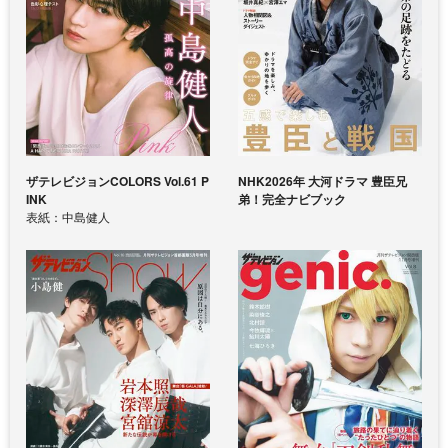
ザテレビジョンCOLORS Vol.61 P
NHK2026年 大河ドラマ 豊臣兄
INK
弟！完全ナビブック
表紙：中島健人