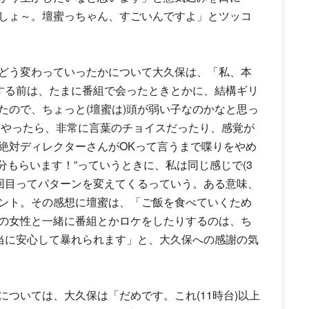
しょ～。壇蜜っちゃん、すごいんですよ」とツッコ
どう変わっていったかについて大久保は、「私、本
をする前は、たまに番組で会ったときとかに、結構ギリ
たので、ちょっと(壇蜜は)頭が弱い子なのかなと思っ
を)やったら、非常に言葉のチョイスだったり、感覚が
絶対ディレクターさんがOKって言うまで喋りをやめ
分もらいます！”っていうときに、私は同じ感じで(3
、3回目ってパターンを変えてくるっていう。ある意味、
ント。その感想に壇蜜は、「ご飯を食べていくため
の女性と一緒に番組とかロケをしたりするのは、ち
本当に安心して暴れられます」と、大久保への感謝の気
ついては、大久保は「だめです。これ(11時台)以上