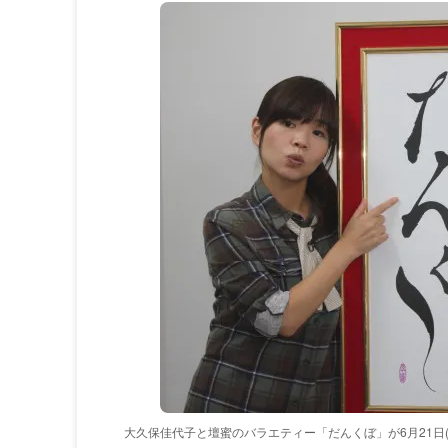
大久保佳代子と壇蜜のバラエティー「だんくぼ」が6月21日