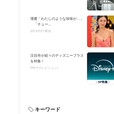
壇蜜「わたしのような珍味が…」
「チュー...
2013/2/21 配信
注目作が続々のディズニープラス
を特集！
PR(ザテレビジョン)
キーワード