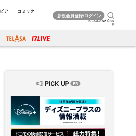
ビア
コミック
KADOKAWA Grou
p
PICK UP