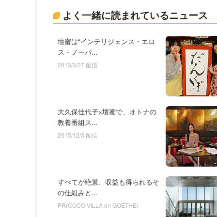
よく一緒に読まれているニュース
壇蜜は“インテリジェンス・エロ
ス・ノーパ...
2013/3/27 配信
大久保佳代子×壇蜜で、オトナの
教養番組ス...
2015/12/3 配信
すべてが絶景、収益も得られるそ
の仕組みと...
PR(COCO VILLA on GOETHE)