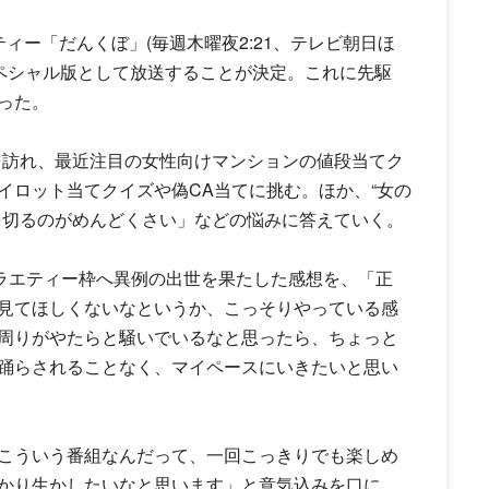
ィー「だんくぼ」(毎週木曜夜2:21、テレビ朝日ほ
でスペシャル版として放送することが決定。これに先駆
った。
社を訪れ、最近注目の女性向けマンションの値段当てク
イロット当てクイズや偽CA当てに挑む。ほか、“女の
を切るのがめんどくさい」などの悩みに答えていく。
バラエティー枠へ異例の出世を果たした感想を、「正
見てほしくないなというか、こっそりやっている感
周りがやたらと騒いでいるなと思ったら、ちょっと
踊らされることなく、マイペースにいきたいと思い
こういう番組なんだって、一回こっきりでも楽しめ
かり生かしたいなと思います」と意気込みを口に