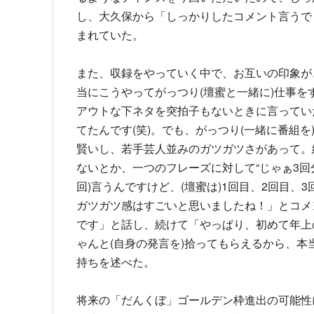
し、大久保から「しっかりしたコメント言うで
まれていた。
また、収録をやっていく中で、お互いの印象が
当にこうやってがっつり(壇蜜と一緒に)仕事
アウトな下ネタを突拍子もないときに言ってい
てたんです(笑)。でも、がっつり(一緒に番組
賢いし、若手芸人並みのガツガツさがあって。
ないとか、一つのフレーズに対して“じゃぁ3回
回)言うんですけど、(壇蜜は)1回目、2回目
ガツガツ感はすごいと思いましたね！」とコメ
です」と話し、続けて「やっぱり、初めて年上
ゃんと(自身の発言を)拾ってもらえるから、
持ちを述べた。
将来の「だんくぼ」ゴールデン枠進出の可能性に