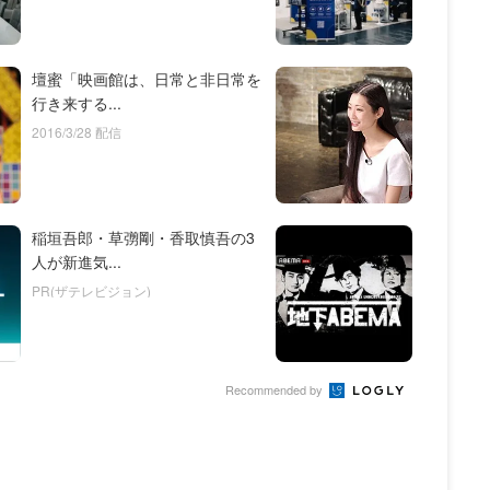
壇蜜「映画館は、日常と非日常を
行き来する...
2016/3/28 配信
稲垣吾郎・草彅剛・香取慎吾の3
人が新進気...
PR(ザテレビジョン)
Recommended by