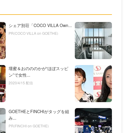
シェア別荘「COCO VILLA Own...
PR(COCO VILLA on GOETHE)
壇蜜＆おのののかが“ほぼスッピ
ン”で女性...
2020/4/15 配信
GOETHEとFINCHIがタッグを組
み...
PR(FINCHI on GOETHE)