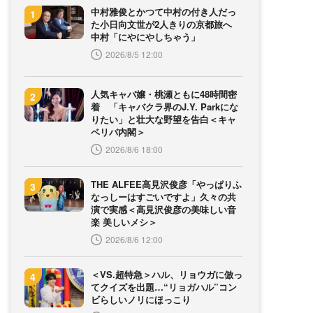
中村雅俊とかつて中村の付き人だっ
た小日向文世が2人きりの京都旅へ
中村「にやにやしちゃう」
2026/8/5 12:00
人気キャバ嬢・桃瀬ともに48時間密
着 「キャバクラ界のJ.Y. Parkにな
りたい」と壮大な野望を告白＜キャ
ベリバ内閣＞
2026/8/6 18:00
THE ALFEE高見沢俊彦「やっぱりふ
なっしーはすごいですよ」久々の共
演で実感＜高見沢俊彦の美味しい音
楽 美しいメシ＞
2026/8/6 12:00
＜VS.超特急＞ハル、リョウガに倣っ
てクイズを出題…“リョガハル”コン
ビらしいノリにほっこり