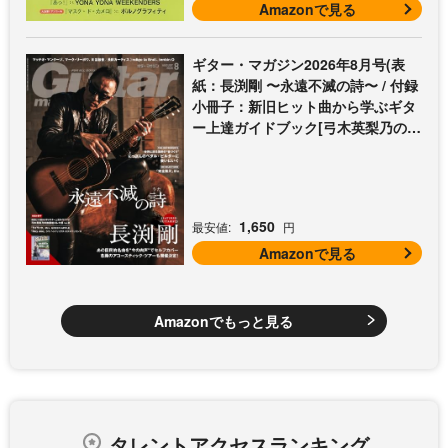
Amazonで見る
ギター・マガジン2026年8月号(表
紙：長渕剛 〜永遠不滅の詩〜 / 付録
小冊子：新旧ヒット曲から学ぶギタ
ー上達ガイドブック[弓木英梨乃の放
課後エレキ部 Vol.9])
1,650
最安値:
円
Amazonで見る
Amazonでもっと見る
タレントアクセスランキング