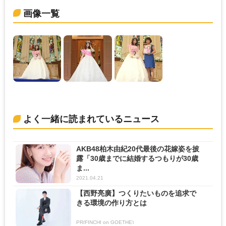
画像一覧
よく一緒に読まれているニュース
AKB48柏木由紀20代最後の花嫁姿を披
露「30歳までに結婚するつもりが30歳
ま...
2021.04.21
【西野亮廣】つくりたいものを追求で
きる環境の作り方とは
PR(FINCHI on GOETHE)