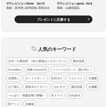
ザテレビジョンShow Vol.10
ザテレビジョンgenic. Vol.8
表紙：岩本照×深澤辰哉×宮舘涼太
表紙：山姥切国広
プレゼントに応募する
人気のキーワード
日本一の最低男 ※私の家族はニセモノだった
横浜流星
SnowMan
相棒 season23
クジャクのダンス、誰が見た？
赤楚衛二
ホットスポット
松村北斗
フォレスト
永瀬廉
山下智久
家政夫のミタゾノ
おむすび
横浜流星
永瀬廉
べらぼう～蔦重栄華乃夢噺～
冬ドラマ
日向坂46
秋アニメ
佐藤健