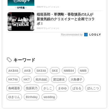
PR(ザテレビジョン)
稲垣吾郎・草彅剛・香取慎吾の3人が
新進気鋭のクリエイターと企画でコラ
ボ！
PR(ザテレビジョン)
Recommended by
キーワード
AKB48
AKB
SKE48
SKE
NMB84
NMB
HKT48
HKT
柏木由紀
渡辺麻友
大島優子
島崎遥香
指原莉乃
さしこ
まゆゆ
ぱるる
ぽんこつ
ゆきりん
Birthday
wedding