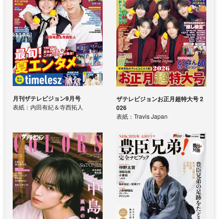
月刊ザテレビジョン9月号
ザテレビジョンお正月超特大号 2
表紙：内田有紀＆寺西拓人
026
表紙：Travis Japan