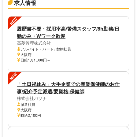
求人情報
NEW
履歴書不要・採用率高/警備スタッフ/8h勤務/日
勤のみ・Wワーク歓迎
髙菱管理株式会社
アルバイト・パート / 契約社員
大阪府
日給1万1,000円～
NEW
「土日祝休み」大手企業での産業保健師のお仕
事/紹介予定派遣/要資格:保健師
株式会社パソナ
派遣社員
大阪府
時給2,100円