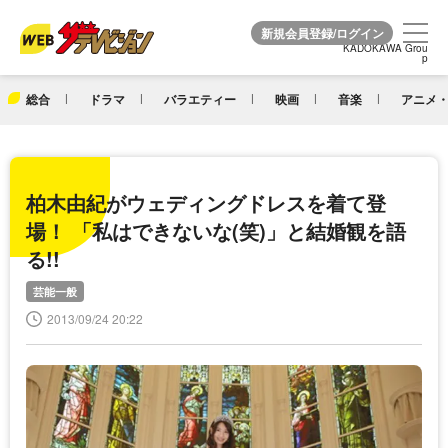
KADOKAWA Grou
KADOKAWA Grou
p
p
総合
ドラマ
バラエティー
映画
音楽
アニメ・
柏木由紀がウェディングドレスを着て登
場！ 「私はできないな(笑)」と結婚観を語
る!!
芸能一般
2013/09/24 20:22