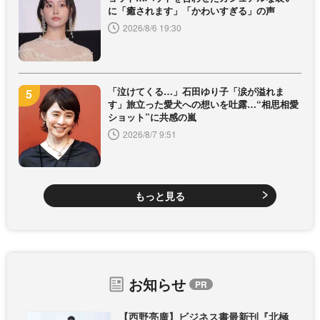
に「癒されます」「かわいすぎる」の声
2026/8/6 19:30
「泣けてくる…」石田ゆり子「涙が溢れま
す」旅立った愛犬への想いを吐露…“相思相愛
ショット”に共感の嵐
2026/8/7 9:51
もっと見る
お知らせ
【西野亮廣】ビジネス書最新刊『北極