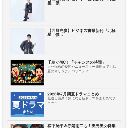
星 僕...
【西野亮廣】ビジネス書最新刊『北極
星 僕...
千鳥がMC！「チャンスの時間」
クセ強めの疑問やニュースター発掘まで！話
題のオリジナルバラエティー
2026年7月期夏ドラマまとめ
見逃し厳禁！気になる新ドラマをまとめてチ
ェック
松下洸平＆赤楚衛二も！美男美女特集