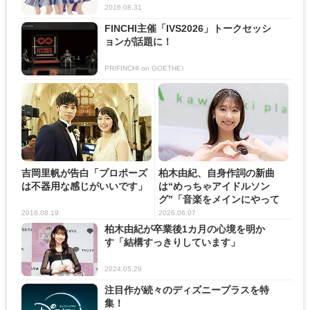
2016.08.31
FINCHI主催「IVS2026」トークセッシ
ョンが話題に！
PR(FINCHI on GOETHE)
吉岡里帆が告白「プロポーズ
柏木由紀、自身作詞の新曲
は不器用な感じがいいです」
は“めっちゃアイドルソン
グ”「音楽をメインにやって
いきた...
2016.08.19
2026.06.07
柏木由紀が卒業後1カ月の心境を明か
す「結構すっきりしています」
2024.05.29
注目作が続々のディズニープラスを特
集！