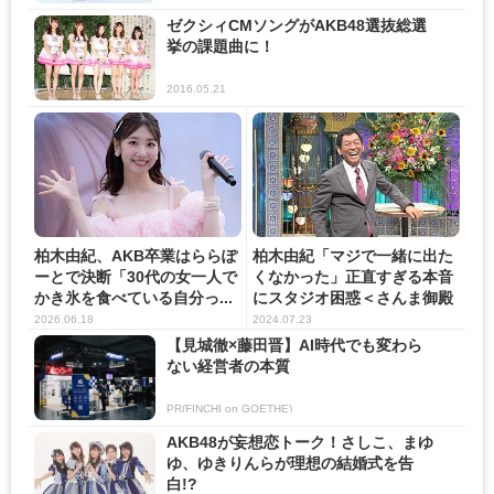
ゼクシィCMソングがAKB48選抜総選
挙の課題曲に！
2016.05.21
柏木由紀、AKB卒業はららぽ
柏木由紀「マジで一緒に出た
ーとで決断「30代の女一人で
くなかった」正直すぎる本音
かき氷を食べている自分っ...
にスタジオ困惑＜さんま御殿
＞
2026.06.18
2024.07.23
【見城徹×藤田晋】AI時代でも変わら
ない経営者の本質
PR(FINCHI on GOETHE)
AKB48が妄想恋トーク！さしこ、まゆ
ゆ、ゆきりんらが理想の結婚式を告
白!?