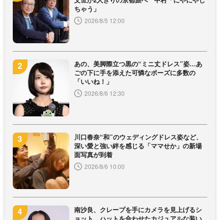
ちゃう」
2026/8/5 12:00
あの、美脚際立つ黒の“ミニ丈ドレス”姿…あ
ごの下に手を添えた可憐なポーズに多数の
「いいね！」
2026/8/6 12:30
川口春奈“和”のウェディングドレス姿など、
深い愛と強い絆を感じる「ママせか」の新場
面写真が到着
2026/8/6 10:00
南沙良、クレープを手にカメラを見上げるシ
ョット…ハットを合わせたカジュアルな装い