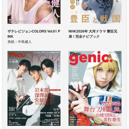
ザテレビジョンCOLORS Vol.61 P
NHK2026年 大河ドラマ 豊臣兄
INK
弟！完全ナビブック
表紙：中島健人