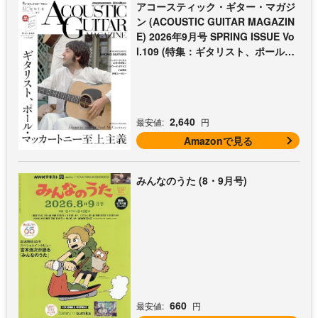
アコースティック・ギター・マガジ
ン (ACOUSTIC GUITAR MAGAZIN
E) 2026年9月号 SPRING ISSUE Vo
l.109 (特集：ギタリスト、ポール・
マッカートニー至上主義 / 特別付録
歌本小冊子：ザ・ビートルズ〜ポー
ル・マッカートニー・アコギ名曲選)
2,640
最安値:
円
Amazonで見る
みんなのうた (8・9月号)
660
最安値:
円