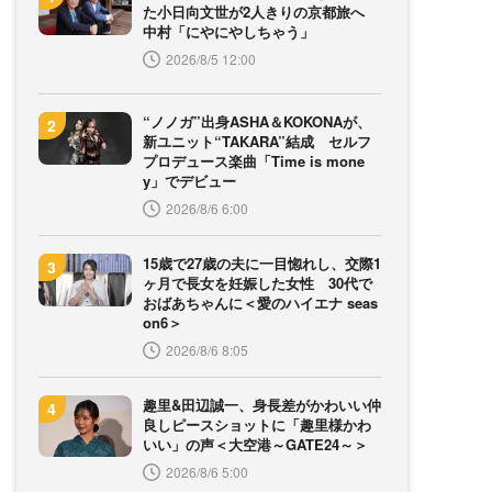
た小日向文世が2人きりの京都旅へ
中村「にやにやしちゃう」
2026/8/5 12:00
“ノノガ”出身ASHA＆KOKONAが、
新ユニット“TAKARA”結成 セルフ
プロデュース楽曲「Time is mone
y」でデビュー
2026/8/6 6:00
15歳で27歳の夫に一目惚れし、交際1
ヶ月で長女を妊娠した女性 30代で
おばあちゃんに＜愛のハイエナ seas
on6＞
2026/8/6 8:05
趣里&田辺誠一、身長差がかわいい仲
良しピースショットに「趣里様かわ
いい」の声＜大空港～GATE24～＞
2026/8/6 5:00