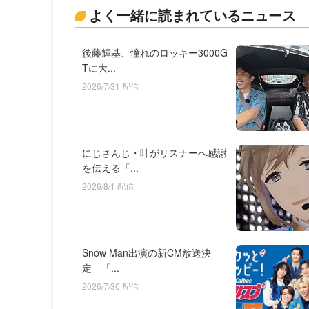
よく一緒に読まれているニュース
後藤輝基、憧れのロッキー3000G
Tに大...
2026/7/31 配信
にじさんじ・叶がリスナーへ感謝
を伝える「...
2026/8/1 配信
Snow Man出演の新CM放送決
定 「...
2026/7/30 配信