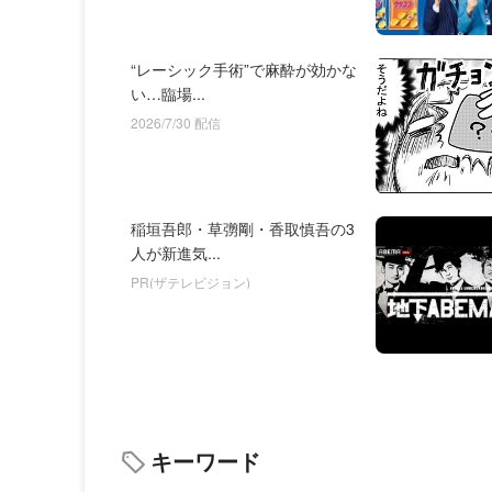
“レーシック手術”で麻酔が効かな
い…臨場...
2026/7/30 配信
稲垣吾郎・草彅剛・香取慎吾の3
人が新進気...
PR(ザテレビジョン)
キーワード