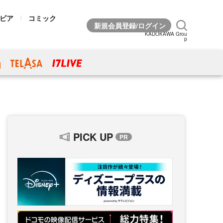
ビア
コミック
KADOKAWA Grou
p
PICK UP