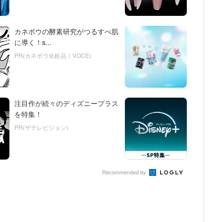
カネボウの酵素研究がつるすべ肌
に導く！s...
PR(カネボウ化粧品｜VOCE)
注目作が続々のディズニープラス
を特集！
PR(ザテレビジョン)
Recommended by