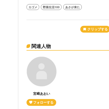
カゴメ
野菜生活100
あさが来た
関連人物
宮﨑あおい