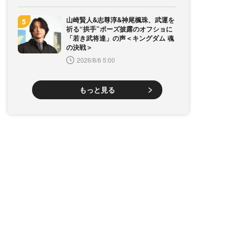
山崎賢人&志尊淳&神尾楓珠、武運を
祈る“拱手”ポーズ披露のオフショに
「若き武将達」の声＜キングダム 魂
の決戦＞
2026/8/6 5:00
もっと見る