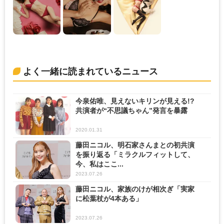
よく一緒に読まれているニュース
今泉佑唯、見えないキリンが見える!?
共演者が“不思議ちゃん”発言を暴露
2020.01.31
藤田ニコル、明石家さんまとの初共演
を振り返る「ミラクルフィットして、
今、私はここ...
2023.07.26
藤田ニコル、家族のけが相次ぎ「実家
に松葉杖が4本ある」
2023.07.26