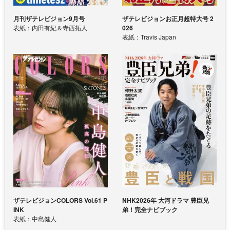
月刊ザテレビジョン9月号
ザテレビジョンお正月超特大号 2
表紙：内田有紀＆寺西拓人
026
表紙：Travis Japan
ザテレビジョンCOLORS Vol.61 P
NHK2026年 大河ドラマ 豊臣兄
INK
弟！完全ナビブック
表紙：中島健人