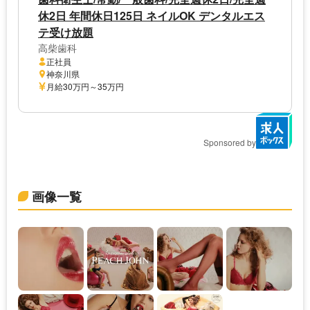
休2日 年間休日125日 ネイルOK デンタルエス
テ受け放題
高柴歯科
正社員
神奈川県
月給30万円～35万円
Sponsored by
画像一覧