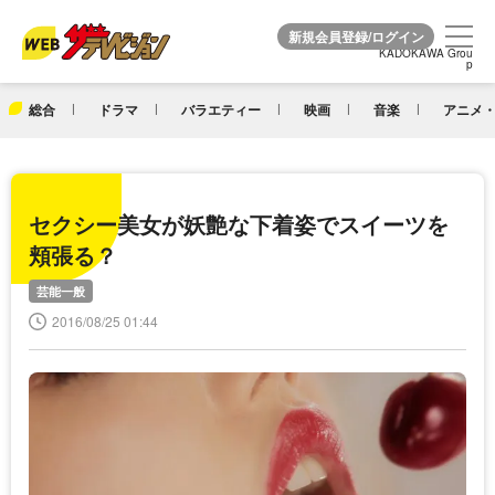
KADOKAWA Grou
KADOKAWA Grou
p
p
総合
ドラマ
バラエティー
映画
音楽
アニメ・
セクシー美女が妖艶な下着姿でスイーツを
頬張る？
芸能一般
2016/08/25 01:44