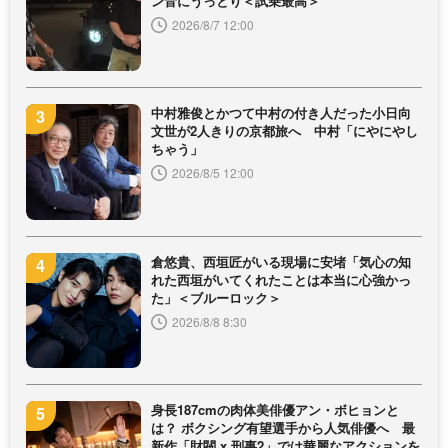
ン音にうっとり＜試乗最高＞
2026/8/7 12:00
中村雅俊とかつて中村の付き人だった小日向
文世が2人きりの京都旅へ 中村「にやにやし
ちゃう」
2026/8/5 12:00
倉悠貴、西垣匠がいる現場に安堵「気心の知
れた西垣がいてくれたことは本当に心強かっ
た」＜ブルーロック＞
2026/8/8 8:30
身長187cmの肉体美俳優アン・ボヒョンと
は？ ボクシング有望選手から人気俳優へ 最
新作「財閥 x 刑事2」では華麗なアクションを