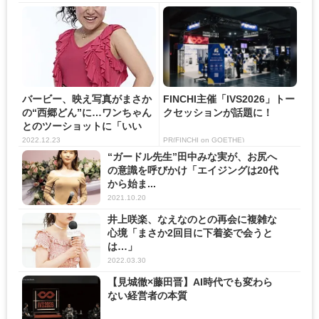
バービー、映え写真がまさか
FINCHI主催「IVS2026」トー
の“西郷どん”に…ワンちゃん
クセッションが話題に！
とのツーショットに「いい
表...
2022.12.23
PR(FINCHI on GOETHE)
“ガードル先生”田中みな実が、お尻へ
の意識を呼びかけ「エイジングは20代
から始ま...
2021.10.20
井上咲楽、なえなのとの再会に複雑な
心境「まさか2回目に下着姿で会うと
は…」
2022.03.30
【見城徹×藤田晋】AI時代でも変わら
ない経営者の本質