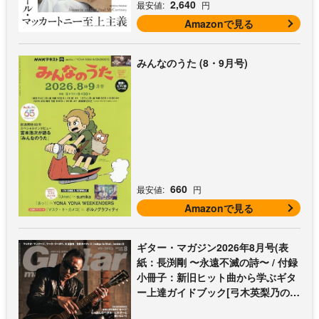
2,640
最安値:
円
Amazonで見る
みんなのうた (8・9月号)
660
最安値:
円
Amazonで見る
ギター・マガジン2026年8月号(表
紙：長渕剛 〜永遠不滅の詩〜 / 付録
小冊子：新旧ヒット曲から学ぶギタ
ー上達ガイドブック[弓木英梨乃の放
課後エレキ部 Vol.9])