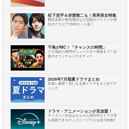
松下洸平＆赤楚衛二も！美男美女特集
横浜流星や板垣瑞生など話題のイケメンや美
女のグラビア1500カット超！
千鳥がMC！「チャンスの時間」
クセ強めの疑問やニュースター発掘まで！話
題のオリジナルバラエティー
2026年7月期夏ドラマまとめ
見逃し厳禁！気になる新ドラマをまとめてチ
ェック
ドラマ・アニメーションが見放題！
ディズニー作品はもちろん国内外のドラマ等
も視聴できるディズニープラスを総力特集!!