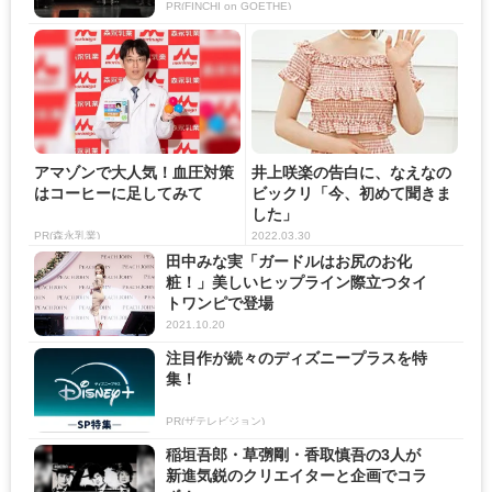
PR(FINCHI on GOETHE)
アマゾンで大人気！血圧対策
井上咲楽の告白に、なえなの
はコーヒーに足してみて
ビックリ「今、初めて聞きま
した」
PR(森永乳業)
2022.03.30
田中みな実「ガードルはお尻のお化
粧！」美しいヒップライン際立つタイ
トワンピで登場
2021.10.20
注目作が続々のディズニープラスを特
集！
PR(ザテレビジョン)
稲垣吾郎・草彅剛・香取慎吾の3人が
新進気鋭のクリエイターと企画でコラ