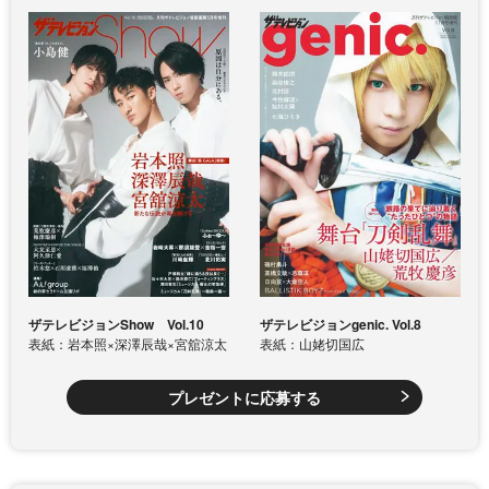
ザテレビジョンShow Vol.10
ザテレビジョンgenic. Vol.8
表紙：岩本照×深澤辰哉×宮舘涼太
表紙：山姥切国広
プレゼントに応募する