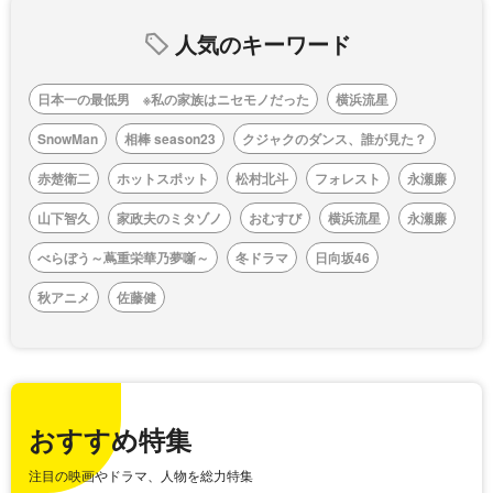
人気のキーワード
日本一の最低男 ※私の家族はニセモノだった
横浜流星
SnowMan
相棒 season23
クジャクのダンス、誰が見た？
赤楚衛二
ホットスポット
松村北斗
フォレスト
永瀬廉
山下智久
家政夫のミタゾノ
おむすび
横浜流星
永瀬廉
べらぼう～蔦重栄華乃夢噺～
冬ドラマ
日向坂46
秋アニメ
佐藤健
おすすめ特集
注目の映画やドラマ、人物を総力特集