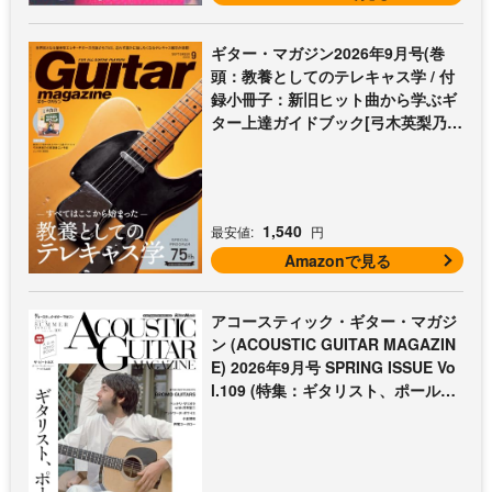
ギター・マガジン2026年9月号(巻
頭：教養としてのテレキャス学 / 付
録小冊子：新旧ヒット曲から学ぶギ
ター上達ガイドブック[弓木英梨乃の
放課後エレキ部 最終回])
1,540
最安値:
円
Amazonで見る
アコースティック・ギター・マガジ
ン (ACOUSTIC GUITAR MAGAZIN
E) 2026年9月号 SPRING ISSUE Vo
l.109 (特集：ギタリスト、ポール・
マッカートニー至上主義 / 特別付録
歌本小冊子：ザ・ビートルズ〜ポー
ル・マッカートニー・アコギ名曲選)