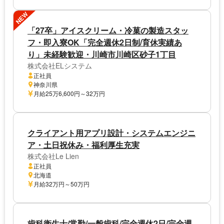
NEW
「27卒」アイスクリーム・冷菓の製造スタッ
フ・即入寮OK「完全週休2日制/育休実績あ
り」未経験歓迎・川崎市川崎区砂子1丁目
株式会社ELシステム
正社員
神奈川県
月給25万6,600円～32万円
クライアント用アプリ設計・システムエンジニ
ア・土日祝休み・福利厚生充実
株式会社Le Lien
正社員
北海道
月給32万円～50万円
歯科衛生士/常勤/一般歯科/完全週休2日/完全週