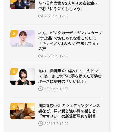
た小日向文世が2人きりの京都旅へ
中村「にやにやしちゃう」
2026/8/5 12:00
のん、ピンクカーディガン×スカーフ
の“上品”でおしゃれな着こなしに
「キレイとかわいいが同居してる」
の声
2026/8/6 17:30
あの、美脚際立つ黒の“ミニ丈ドレ
ス”姿…あごの下に手を添えた可憐な
ポーズに多数の「いいね！」
2026/8/6 12:30
川口春奈“和”のウェディングドレス
姿など、深い愛と強い絆を感じる
「ママせか」の新場面写真が到着
2026/8/6 10:00