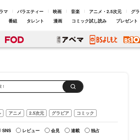
ラマ
バラエティー
映画
音楽
アニメ・2.5次元
グラ
番組
タレント
漫画
コミック試し読み
プレゼント
ル
アニメ
2.5次元
グラビア
コミック
SNS
レビュー
会見
連載
独占