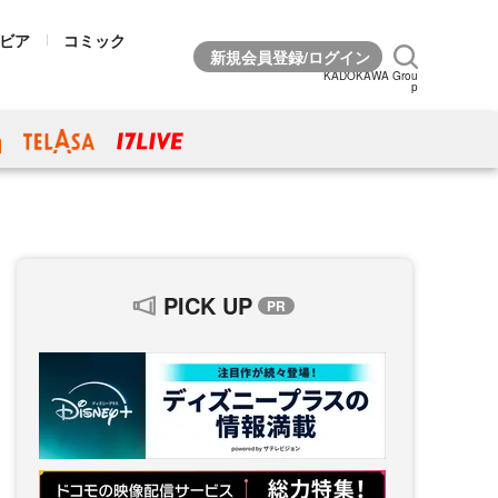
ビア
コミック
KADOKAWA Grou
p
PICK UP