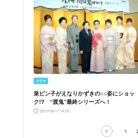
ドラマ
泉ピン子がえなりかずきの○○姿にショッ
ク!? “渡鬼”最終シリーズへ！
2010/09/17 14:00
1