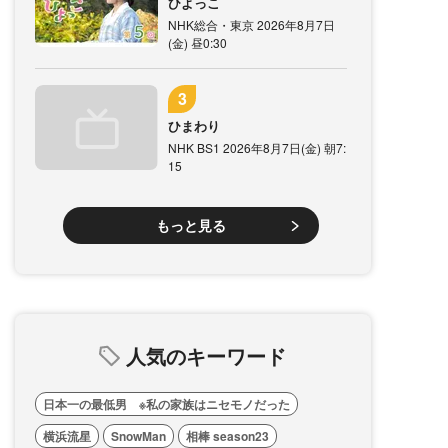
ひよっこ
NHK総合・東京 2026年8月7日
(金) 昼0:30
ひまわり
NHK BS1 2026年8月7日(金) 朝7:
15
もっと見る
人気のキーワード
日本一の最低男 ※私の家族はニセモノだった
横浜流星
SnowMan
相棒 season23