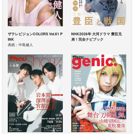
ザテレビジョンCOLORS Vol.61 P
NHK2026年 大河ドラマ 豊臣兄
INK
弟！完全ナビブック
表紙：中島健人