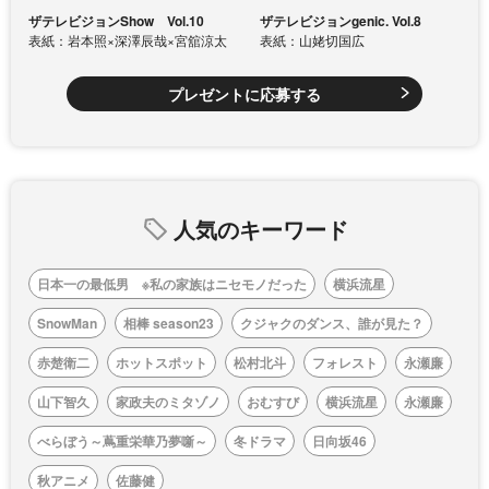
ザテレビジョンShow Vol.10
ザテレビジョンgenic. Vol.8
表紙：岩本照×深澤辰哉×宮舘涼太
表紙：山姥切国広
プレゼントに応募する
人気のキーワード
日本一の最低男 ※私の家族はニセモノだった
横浜流星
SnowMan
相棒 season23
クジャクのダンス、誰が見た？
赤楚衛二
ホットスポット
松村北斗
フォレスト
永瀬廉
山下智久
家政夫のミタゾノ
おむすび
横浜流星
永瀬廉
べらぼう～蔦重栄華乃夢噺～
冬ドラマ
日向坂46
秋アニメ
佐藤健