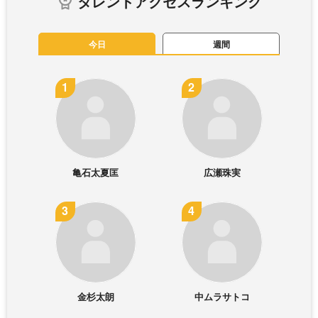
タレントアクセスランキング
今日
週間
亀石太夏匡
広瀬珠実
金杉太朗
中ムラサトコ