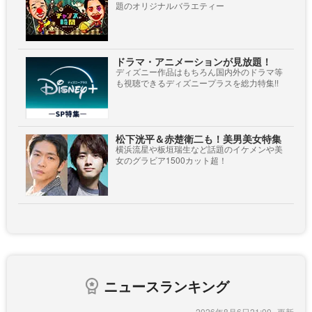
題のオリジナルバラエティー
ドラマ・アニメーションが見放題！
ディズニー作品はもちろん国内外のドラマ等
も視聴できるディズニープラスを総力特集!!
松下洸平＆赤楚衛二も！美男美女特集
横浜流星や板垣瑞生など話題のイケメンや美
女のグラビア1500カット超！
ニュースランキング
2026年8月6日21:00