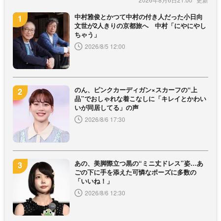
中村雅俊とかつて中村の付き人だった小日向
文世が2人きりの京都旅へ 中村「にやにやし
ちゃう」
2026/8/5 12:00
のん、ピンクカーディガン×スカーフの“上
品”でおしゃれな着こなしに「キレイとかわい
いが同居してる」の声
2026/8/6 17:30
あの、美脚際立つ黒の“ミニ丈ドレス”姿…あ
ごの下に手を添えた可憐なポーズに多数の
「いいね！」
2026/8/6 12:30