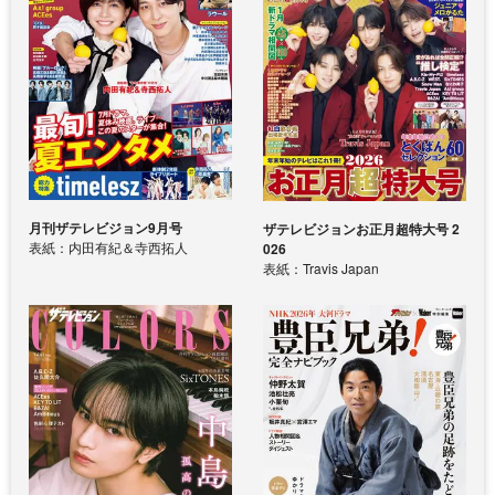
月刊ザテレビジョン9月号
ザテレビジョンお正月超特大号 2
表紙：内田有紀＆寺西拓人
026
表紙：Travis Japan