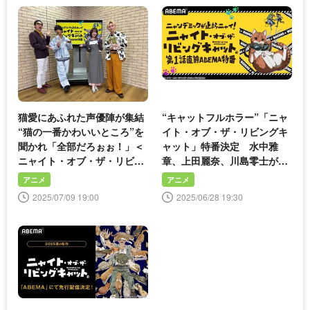
猫愛にあふれた声優陣が集結
“キャットフルホラー”「ニャ
“猫の一番かわいいところ”を
イト・オブ・ザ・リビングキ
聞かれ「全部だろぉぉ！」＜
ャット」特番決定 水中雅
ニャイト・オブ・ザ・リビン
章、上田麗奈、川島零士が生
グキャット＞
出演
アニメ
アニメ
2025/07/09 19:00
2025/06/28 19:30