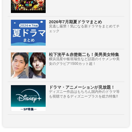
2026年7月期夏ドラマまとめ
見逃し厳禁！気になる新ドラマをまとめてチ
ェック
松下洸平＆赤楚衛二も！美男美女特集
横浜流星や板垣瑞生など話題のイケメンや美
女のグラビア1500カット超！
ドラマ・アニメーションが見放題！
ディズニー作品はもちろん国内外のドラマ等
も視聴できるディズニープラスを総力特集!!