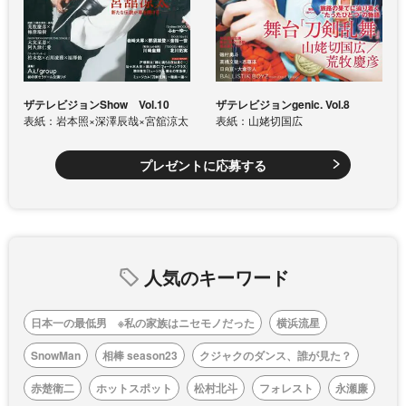
ザテレビジョンShow Vol.10
ザテレビジョンgenic. Vol.8
表紙：岩本照×深澤辰哉×宮舘涼太
表紙：山姥切国広
プレゼントに応募する
人気のキーワード
日本一の最低男 ※私の家族はニセモノだった
横浜流星
SnowMan
相棒 season23
クジャクのダンス、誰が見た？
赤楚衛二
ホットスポット
松村北斗
フォレスト
永瀬廉