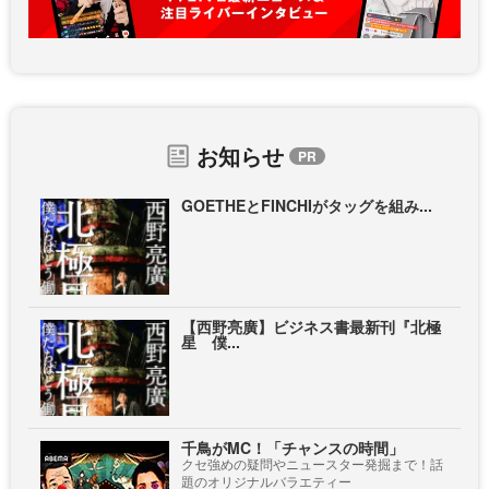
お知らせ
GOETHEとFINCHIがタッグを組み...
【西野亮廣】ビジネス書最新刊『北極
星 僕...
千鳥がMC！「チャンスの時間」
クセ強めの疑問やニュースター発掘まで！話
題のオリジナルバラエティー