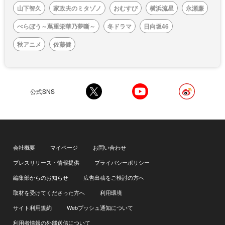
山下智久
家政夫のミタゾノ
おむすび
横浜流星
永瀬廉
べらぼう～蔦重栄華乃夢噺～
冬ドラマ
日向坂46
秋アニメ
佐藤健
公式SNS
会社概要
マイページ
お問い合わせ
プレスリリース・情報提供
プライバシーポリシー
編集部からのお知らせ
広告出稿をご検討の方へ
取材を受けてくださった方へ
利用環境
サイト利用規約
Webプッシュ通知について
利用者情報の外部送信について