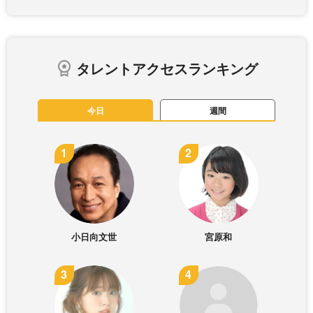
タレントアクセスランキング
今日
週間
小日向文世
宮原和