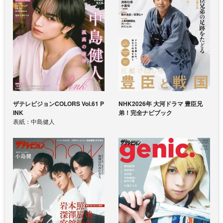
ザテレビジョンCOLORS Vol.61 P
NHK2026年 大河ドラマ 豊臣兄
INK
弟！完全ナビブック
表紙：中島健人