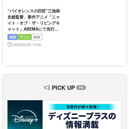
“バイオレンスの巨匠”三池崇
史総監督、新作アニメ「ニャ
イト・オブ・ザ・リビングキ
ャット」ABEMAにて先行配
信決定
映画
アニメ
動画
2025/02/25 15:00
PICK UP