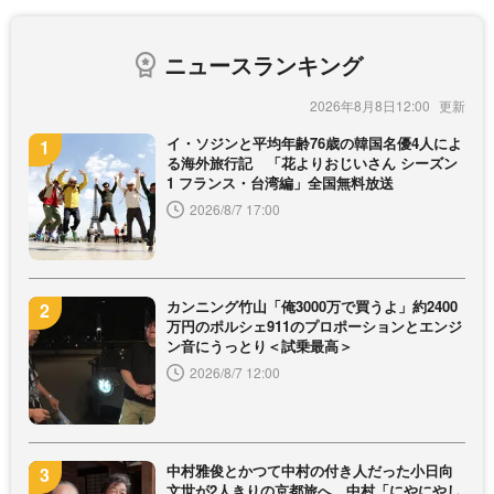
ニュースランキング
2026年8月8日12:00
イ・ソジンと平均年齢76歳の韓国名優4人によ
る海外旅行記 「花よりおじいさん シーズン
1 フランス・台湾編」全国無料放送
2026/8/7 17:00
カンニング竹山「俺3000万で買うよ」約2400
万円のポルシェ911のプロポーションとエンジ
ン音にうっとり＜試乗最高＞
2026/8/7 12:00
中村雅俊とかつて中村の付き人だった小日向
文世が2人きりの京都旅へ 中村「にやにやし