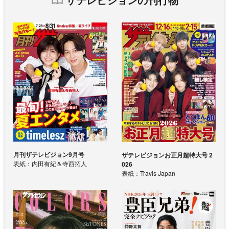
月刊ザテレビジョン9月号
ザテレビジョンお正月超特大号 2
表紙：内田有紀＆寺西拓人
026
表紙：Travis Japan