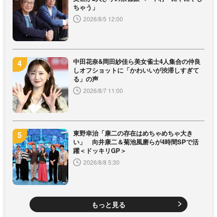
ちゃう」
2026/8/5 12:00
中田花奈&岡田紗佳ら美女雀士4人集合の仲良
しオフショットに「かわいいが渋滞しすぎて
る」の声
2026/8/7 11:00
東野幸治「康二の存在はめちゃめちゃ大き
い」 向井康二＆菊池風磨らが4時間SPで活
躍＜ドッキリGP＞
2026/8/8 5:30
もっと見る