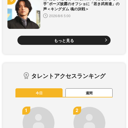
手”ポーズ披露のオフショに「若き武将達」の
声＜キングダム 魂の決戦＞
2026/8/6 5:00
もっと見る
タレントアクセスランキング
今日
週間