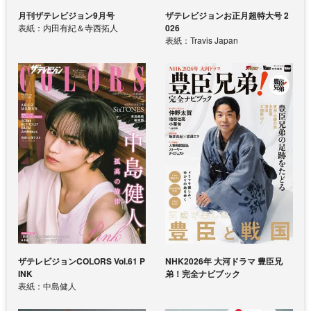
月刊ザテレビジョン9月号
ザテレビジョンお正月超特大号 2
表紙：内田有紀＆寺西拓人
026
表紙：Travis Japan
ザテレビジョンCOLORS Vol.61 P
NHK2026年 大河ドラマ 豊臣兄
INK
弟！完全ナビブック
表紙：中島健人