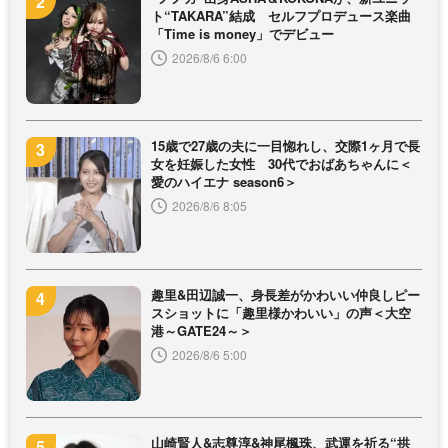
ト“TAKARA”結成 セルフプロデュース楽曲
「Time is money」でデビュー
2026/8/6 6:00
15歳で27歳の夫に一目惚れし、交際1ヶ月で長
女を妊娠した女性 30代でおばあちゃんに＜
愛のハイエナ season6＞
2026/8/6 8:05
趣里&田辺誠一、身長差がかわいい仲良しピー
スショットに「趣里様かわいい」の声＜大空
港～GATE24～＞
2026/8/6 5:00
山崎賢人&志尊淳&神尾楓珠、武運を祈る“拱