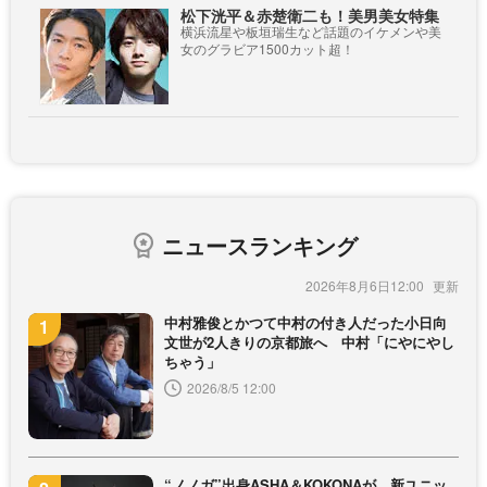
松下洸平＆赤楚衛二も！美男美女特集
横浜流星や板垣瑞生など話題のイケメンや美
女のグラビア1500カット超！
ニュースランキング
2026年8月6日12:00
中村雅俊とかつて中村の付き人だった小日向
文世が2人きりの京都旅へ 中村「にやにやし
ちゃう」
2026/8/5 12:00
“ノノガ”出身ASHA＆KOKONAが、新ユニッ