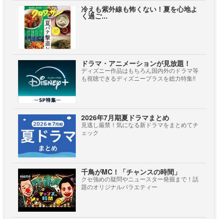
冷えも紫外線も怖くない！夏を心地よ
く過ご...
ドラマ・アニメーションが見放題！
ディズニー作品はもちろん国内外のドラマ等
も視聴できるディズニープラスを総力特集!!
2026年7月期夏ドラマまとめ
見逃し厳禁！気になる新ドラマをまとめてチ
ェック
千鳥がMC！「チャンスの時間」
クセ強めの疑問やニュースター発掘まで！話
題のオリジナルバラエティー