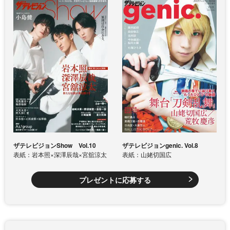
ザテレビジョンShow Vol.10
ザテレビジョンgenic. Vol.8
表紙：岩本照×深澤辰哉×宮舘涼太
表紙：山姥切国広
プレゼントに応募する