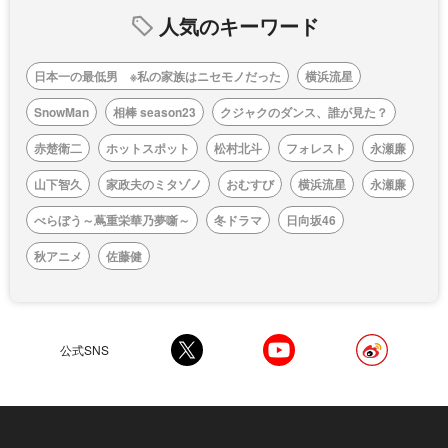
人気のキーワード
日本一の最低男 ※私の家族はニセモノだった
横浜流星
SnowMan
相棒 season23
クジャクのダンス、誰が見た？
赤楚衛二
ホットスポット
松村北斗
フォレスト
永瀬廉
山下智久
家政夫のミタゾノ
おむすび
横浜流星
永瀬廉
べらぼう～蔦重栄華乃夢噺～
冬ドラマ
日向坂46
秋アニメ
佐藤健
公式SNS