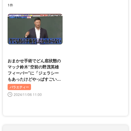
1件
おまかせ手術でどん底状態の
マック鈴木“空前の野茂英雄
フィーバー”に「ジェラシー
もあったけどやっぱすごい」
＜しくじり先生＞
バラエティー
2024/11/06 11:00