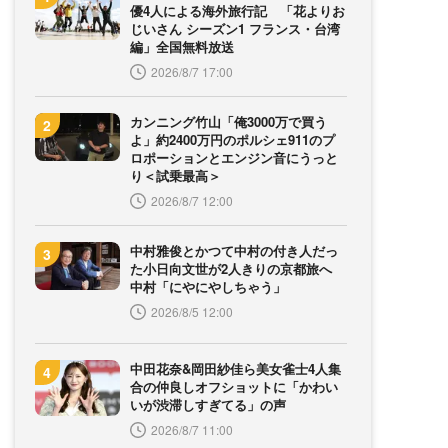
優4人による海外旅行記 「花よりお
じいさん シーズン1 フランス・台湾
編」全国無料放送
2026/8/7 17:00
カンニング竹山「俺3000万で買う
よ」約2400万円のポルシェ911のプ
ロポーションとエンジン音にうっと
り＜試乗最高＞
2026/8/7 12:00
中村雅俊とかつて中村の付き人だっ
た小日向文世が2人きりの京都旅へ
中村「にやにやしちゃう」
2026/8/5 12:00
中田花奈&岡田紗佳ら美女雀士4人集
合の仲良しオフショットに「かわい
いが渋滞しすぎてる」の声
2026/8/7 11:00