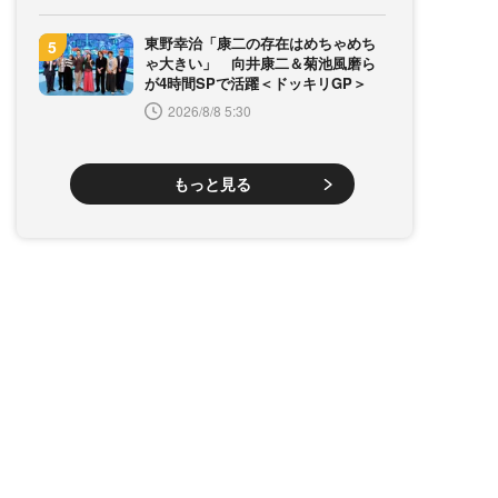
東野幸治「康二の存在はめちゃめち
ゃ大きい」 向井康二＆菊池風磨ら
が4時間SPで活躍＜ドッキリGP＞
2026/8/8 5:30
もっと見る