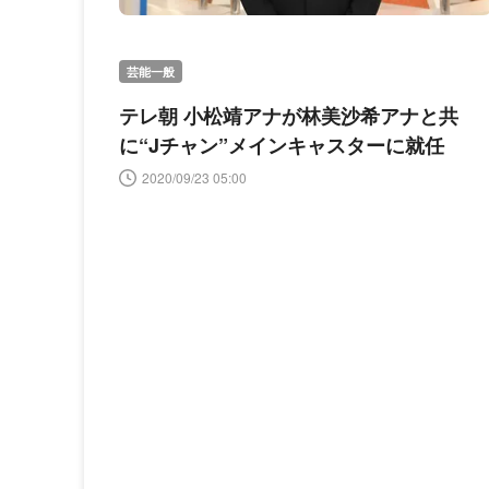
芸能一般
テレ朝 小松靖アナが林美沙希アナと共
に“Jチャン”メインキャスターに就任
2020/09/23 05:00