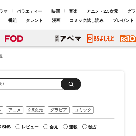
ラマ
バラエティー
映画
音楽
アニメ・2.5次元
グラ
番組
タレント
漫画
コミック試し読み
プレゼント
覧
ル
アニメ
2.5次元
グラビア
コミック
SNS
レビュー
会見
連載
独占