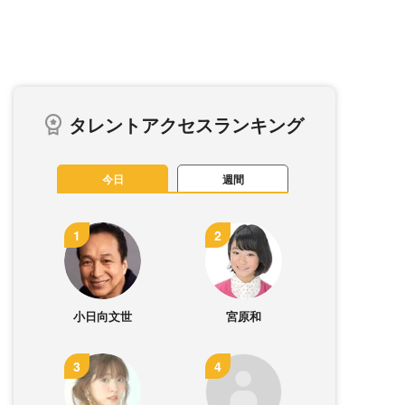
タレントアクセスランキング
今日
週間
小日向文世
宮原和