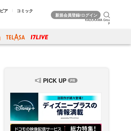
ビア
コミック
KADOKAWA Grou
p
PICK UP