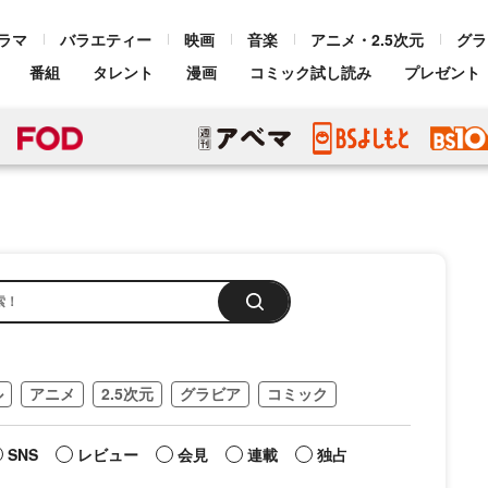
ラマ
バラエティー
映画
音楽
アニメ・2.5次元
グラ
番組
タレント
漫画
コミック試し読み
プレゼント
ル
アニメ
2.5次元
グラビア
コミック
SNS
レビュー
会見
連載
独占