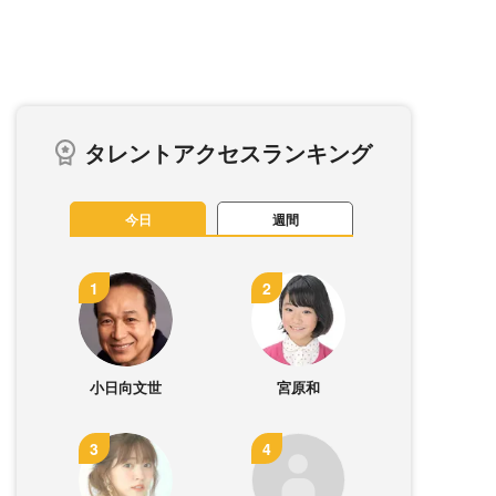
タレントアクセスランキング
今日
週間
小日向文世
宮原和