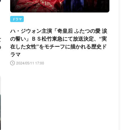
ドラマ
ハ・ジウォン主演「奇皇后 ふたつの愛 涙
の誓い」ＢＳ松竹東急にて放送決定、“実
女
在した女性”をモチーフに描かれる歴史ド
の
ラマ
2024/05/11 17:00