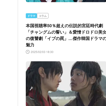
ドラマ
コラム
本国視聴率50％超えの伝説的宮廷時代劇
「チャングムの誓い」＆愛憎ドロドロ美
の復讐劇「イブの罠」…傑作韓国ドラマ
魅力
2025/02/03 18:30