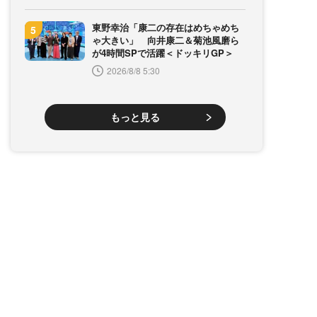
東野幸治「康二の存在はめちゃめち
ゃ大きい」 向井康二＆菊池風磨ら
が4時間SPで活躍＜ドッキリGP＞
2026/8/8 5:30
もっと見る