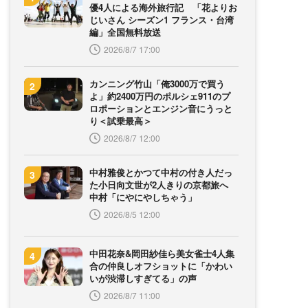
優4人による海外旅行記 「花よりお
じいさん シーズン1 フランス・台湾
編」全国無料放送
2026/8/7 17:00
カンニング竹山「俺3000万で買う
よ」約2400万円のポルシェ911のプ
ロポーションとエンジン音にうっと
り＜試乗最高＞
2026/8/7 12:00
中村雅俊とかつて中村の付き人だっ
た小日向文世が2人きりの京都旅へ
中村「にやにやしちゃう」
2026/8/5 12:00
中田花奈&岡田紗佳ら美女雀士4人集
合の仲良しオフショットに「かわい
いが渋滞しすぎてる」の声
2026/8/7 11:00