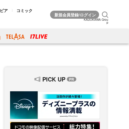
ビア
コミック
KADOKAWA Grou
p
PICK UP