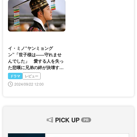
イ・ミノ“ヤンミョング
ン”「世子様は――守れませ
んでした」 愛する人を失っ
た悲嘆に兄弟の絆が決壊する
第6話＜太陽を抱く月＞
ドラマ
レビュー
2024/09/22 12:00
PICK UP