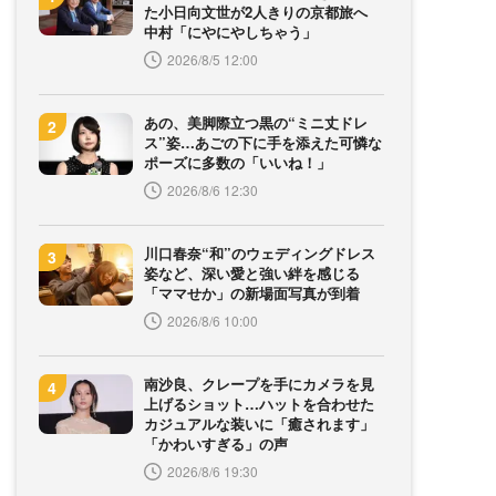
た小日向文世が2人きりの京都旅へ
中村「にやにやしちゃう」
2026/8/5 12:00
あの、美脚際立つ黒の“ミニ丈ドレ
ス”姿…あごの下に手を添えた可憐な
ポーズに多数の「いいね！」
2026/8/6 12:30
川口春奈“和”のウェディングドレス
姿など、深い愛と強い絆を感じる
「ママせか」の新場面写真が到着
2026/8/6 10:00
南沙良、クレープを手にカメラを見
上げるショット…ハットを合わせた
カジュアルな装いに「癒されます」
「かわいすぎる」の声
2026/8/6 19:30