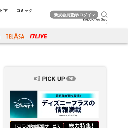
ビア
コミック
KADOKAWA Grou
p
PICK UP