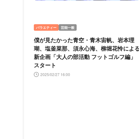
バラエティー
芸能一般
僕が見たかった青空・青木宙帆、岩本理
瑚、塩釜菜那、須永心海、柳堀花怜によ
新企画「大人の部活動 フットゴルフ編」
スタート
2025/02/27 16:00