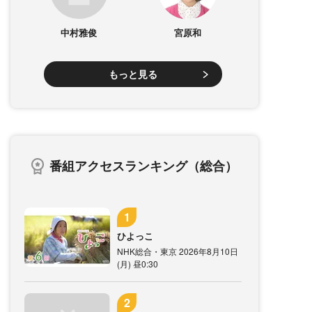
中村雅俊
宮原和
もっと見る
番組アクセスランキング（総合）
ひよっこ
NHK総合・東京 2026年8月10日
(月) 昼0:30