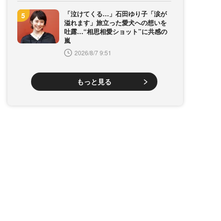
「泣けてくる…」石田ゆり子「涙が
溢れます」旅立った愛犬への想いを
吐露…“相思相愛ショット”に共感の
嵐
2026/8/7 9:51
もっと見る