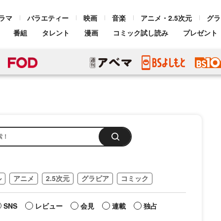
ラマ
バラエティー
映画
音楽
アニメ・2.5次元
グラ
番組
タレント
漫画
コミック試し読み
プレゼント
ル
アニメ
2.5次元
グラビア
コミック
SNS
レビュー
会見
連載
独占