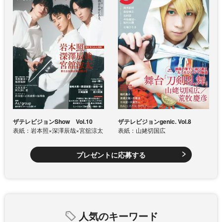
ザテレビジョンShow Vol.10
ザテレビジョンgenic. Vol.8
表紙：岩本照×深澤辰哉×宮舘涼太
表紙：山姥切国広
プレゼントに応募する
人気のキーワード