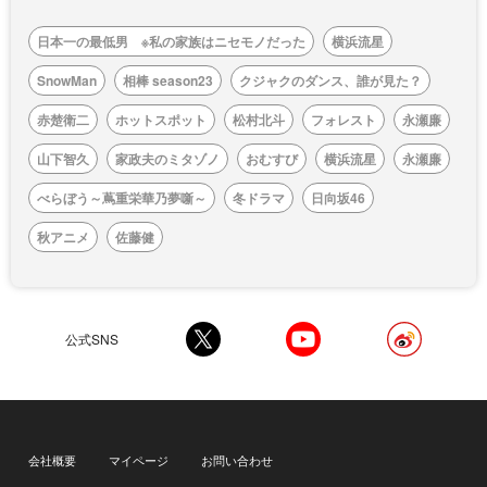
日本一の最低男 ※私の家族はニセモノだった
横浜流星
SnowMan
相棒 season23
クジャクのダンス、誰が見た？
赤楚衛二
ホットスポット
松村北斗
フォレスト
永瀬廉
山下智久
家政夫のミタゾノ
おむすび
横浜流星
永瀬廉
べらぼう～蔦重栄華乃夢噺～
冬ドラマ
日向坂46
秋アニメ
佐藤健
公式SNS
会社概要
マイページ
お問い合わせ