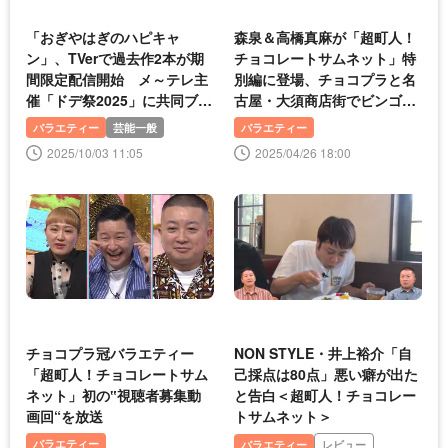
「おぎやはぎのハピキャ
森泉＆高橋真麻が「超町人！
ン」、TVerで過去作2本が期
チョコレートサムネット」特
間限定配信開始 メ～テレ主
別編に登場、チョコプラと名
催「ドデ祭2025」に共同ブー
古屋・大須商店街でビンゴ対
ス出展も決定
決
バラエティー
芸能一般
バラエティー
2025/10/03 11:05
2025/04/26 18:00
チョコプラ冠バラエティー
NON STYLE・井上裕介「自
「超町人！チョコレートサム
己採点は80点」悪い癖が出た
ネット」初の‟視聴者募集動
と告白＜超町人！チョコレー
画回“を放送
トサムネット＞
バラエティー
バラエティー
レビュー