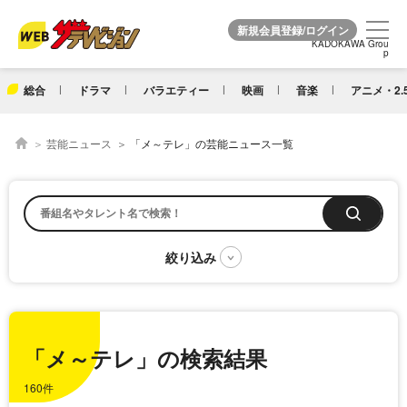
KADOKAWA Grou
KADOKAWA Grou
p
p
総合
ドラマ
バラエティー
映画
音楽
アニメ・2.
芸能ニュース
「メ～テレ」の芸能ニュース一覧
「メ～テレ」の検索結果
160件