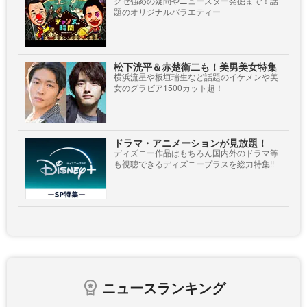
クセ強めの疑問やニュースター発掘まで！話
題のオリジナルバラエティー
松下洸平＆赤楚衛二も！美男美女特集
横浜流星や板垣瑞生など話題のイケメンや美
女のグラビア1500カット超！
ドラマ・アニメーションが見放題！
ディズニー作品はもちろん国内外のドラマ等
も視聴できるディズニープラスを総力特集!!
ニュースランキング