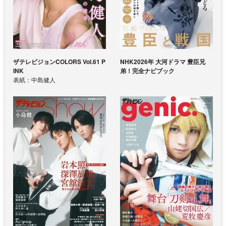
ザテレビジョンCOLORS Vol.61 P
NHK2026年 大河ドラマ 豊臣兄
INK
弟！完全ナビブック
表紙：中島健人