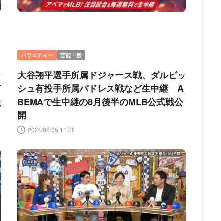
バラエティー
芸能一般
ッ
大谷翔平選手所属ドジャース戦、ダルビッ
打
シュ有投手所属パドレス戦など生中継 A
負
BEMAで生中継の8月後半のMLB公式戦公
開
2024/08/05 11:00