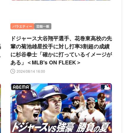
バラエティー
芸能一般
ドジャース大谷翔平選手、花巻東高校の先
馬
輩の菊池雄星投手に対し打率3割超の成績
え
に杉谷拳士「確かに打っているイメージが
ある」＜MLB's ON FLEEK＞
2024/08/14 16:00