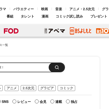
ラマ
バラエティー
映画
音楽
アニメ・2.5次元
グラ
番組
タレント
漫画
コミック試し読み
プレゼント
ス一覧
ル
アニメ
2.5次元
グラビア
コミック
SNS
レビュー
会見
連載
独占