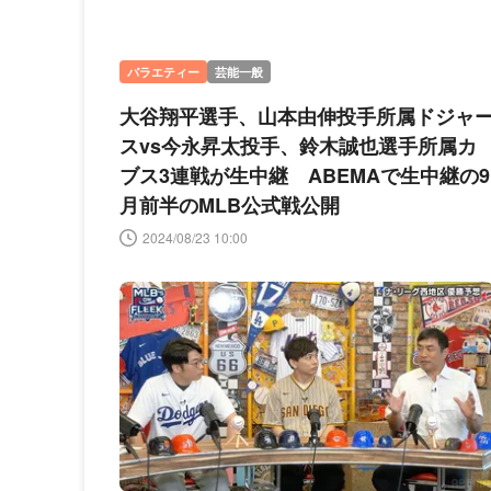
バラエティー
芸能一般
大谷翔平選手、山本由伸投手所属ドジャ
スvs今永昇太投手、鈴木誠也選手所属カ
ブス3連戦が生中継 ABEMAで生中継の9
月前半のMLB公式戦公開
2024/08/23 10:00