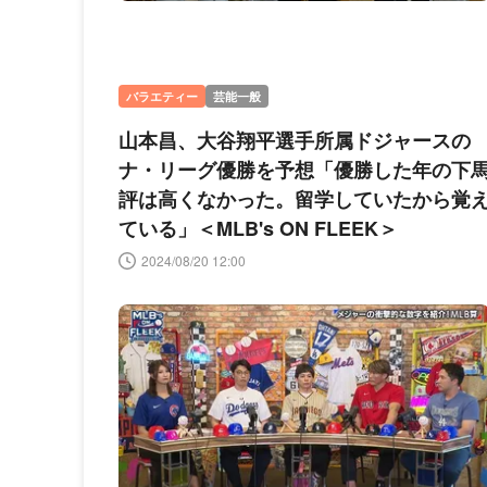
バラエティー
芸能一般
山本昌、大谷翔平選手所属ドジャースの
ナ・リーグ優勝を予想「優勝した年の下
評は高くなかった。留学していたから覚
ている」＜MLB's ON FLEEK＞
2024/08/20 12:00