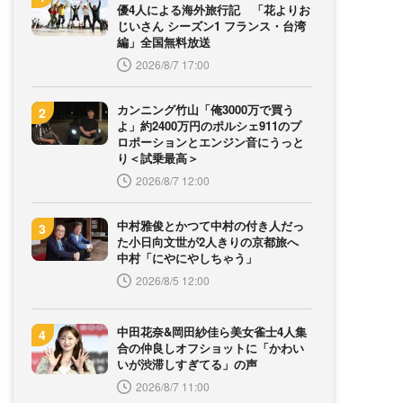
優4人による海外旅行記 「花よりお
じいさん シーズン1 フランス・台湾
編」全国無料放送
2026/8/7 17:00
カンニング竹山「俺3000万で買う
よ」約2400万円のポルシェ911のプ
ロポーションとエンジン音にうっと
り＜試乗最高＞
2026/8/7 12:00
中村雅俊とかつて中村の付き人だっ
た小日向文世が2人きりの京都旅へ
中村「にやにやしちゃう」
2026/8/5 12:00
中田花奈&岡田紗佳ら美女雀士4人集
合の仲良しオフショットに「かわい
いが渋滞しすぎてる」の声
2026/8/7 11:00