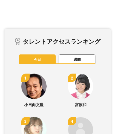
タレントアクセスランキング
今日
週間
小日向文世
宮原和