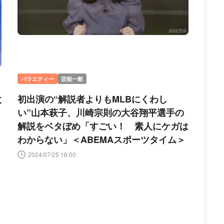
バラエティー
芸能一般
太
初出演の“解説者よりもMLBにくわし
い”山本萩子、川崎宗則の大谷翔平選手の
解説をベタぼめ「すごい！ 素人にケガは
わからない」＜ABEMAスポーツタイム＞
2024/07/25 16:00