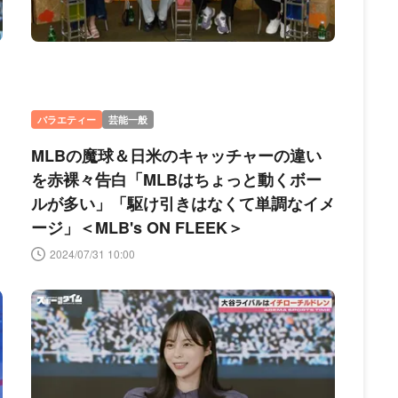
バラエティー
芸能一般
MLBの魔球＆日米のキャッチャーの違い
を赤裸々告白「MLBはちょっと動くボー
ルが多い」「駆け引きはなくて単調なイメ
ージ」＜MLB's ON FLEEK＞
2024/07/31 10:00