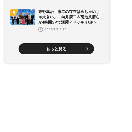
東野幸治「康二の存在はめちゃめち
ゃ大きい」 向井康二＆菊池風磨ら
が4時間SPで活躍＜ドッキリGP＞
2026/8/8 5:30
もっと見る