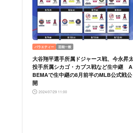
バラエティー
芸能一般
大谷翔平選手所属ドジャース戦、今永昇
投手所属シカゴ・カブス戦など生中継 A
BEMAで生中継の8月前半のMLB公式戦公
開
2024/07/29 11:00