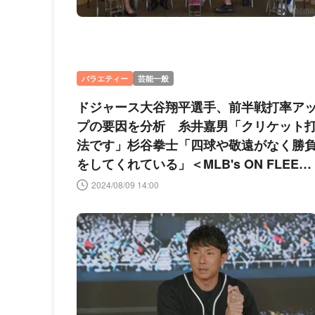
バラエティー
芸能一般
ドジャース大谷翔平選手、前半戦打率ア
プの要因を分析 糸井嘉男「クリケット
法です」杉谷拳士「四球や敬遠がなく勝
をしてくれている」＜MLB's ON FLEEK
＞
2024/08/09 14:00