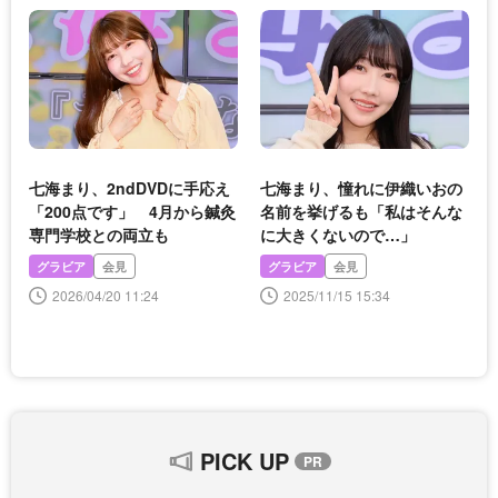
七海まり、2ndDVDに手応え
七海まり、憧れに伊織いおの
「200点です」 4月から鍼灸
名前を挙げるも「私はそんな
専門学校との両立も
に大きくないので…」
グラビア
会見
グラビア
会見
2026/04/20 11:24
2025/11/15 15:34
PICK UP