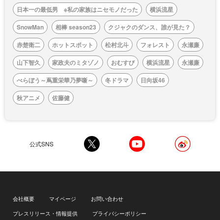
日本一の最低男 ※私の家族はニセモノだった
横浜流星
SnowMan
相棒 season23
クジャクのダンス、誰が見た？
赤楚衛二
ホットスポット
松村北斗
フォレスト
永瀬廉
山下智久
家政夫のミタゾノ
おむすび
横浜流星
永瀬廉
べらぼう～蔦重栄華乃夢噺～
冬ドラマ
日向坂46
秋アニメ
佐藤健
公式SNS
会社概要
マイページ
お問い合わせ
プレスリリース・情報提供
プライバシーポリシー