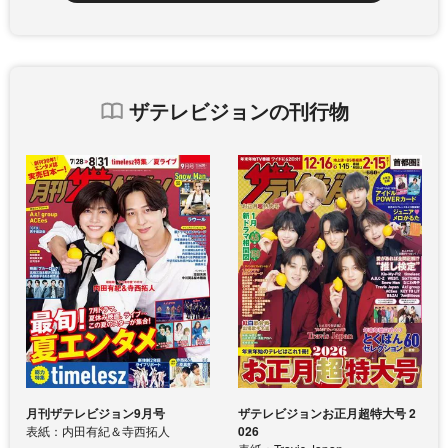
ザテレビジョンの刊行物
月刊ザテレビジョン9月号
ザテレビジョンお正月超特大号 2
表紙：内田有紀＆寺西拓人
026