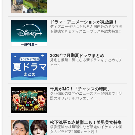
ドラマ・アニメーションが見放題！
ディズニー作品はもちろん国内外のドラマ等
も視聴できるディズニープラスを総力特集!!
2026年7月期夏ドラマまとめ
見逃し厳禁！気になる新ドラマをまとめてチ
ェック
千鳥がMC！「チャンスの時間」
クセ強めの疑問やニュースター発掘まで！話
題のオリジナルバラエティー
松下洸平＆赤楚衛二も！美男美女特集
横浜流星や板垣瑞生など話題のイケメンや美
女のグラビア1500カット超！