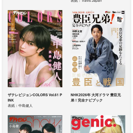
表紙：Travis Japan
ザテレビジョンCOLORS Vol.61 P
NHK2026年 大河ドラマ 豊臣兄
INK
弟！完全ナビブック
表紙：中島健人