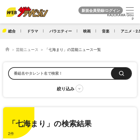
KADOKAWA Grou
KADOKAWA Grou
p
p
総合
ドラマ
バラエティー
映画
音楽
アニメ・2.
芸能ニュース
「七海まり」の芸能ニュース一覧
「七海まり」の検索結果
2件