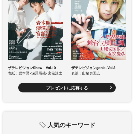
ザテレビジョンShow Vol.10
ザテレビジョンgenic. Vol.8
表紙：岩本照×深澤辰哉×宮舘涼太
表紙：山姥切国広
プレゼントに応募する
人気のキーワード