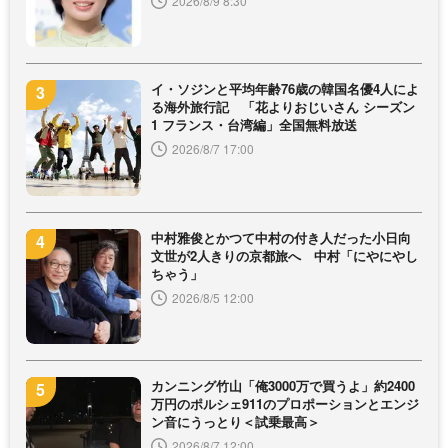
2026/8/9 8:30
イ・ソジンと平均年齢76歳の韓国名優4人によ
る海外旅行記 「花よりおじいさん シーズン
1 フランス・台湾編」全国無料放送
2026/8/7 17:00
中村雅俊とかつて中村の付き人だった小日向
文世が2人きりの京都旅へ 中村「にやにやし
ちゃう」
2026/8/5 12:00
カンニング竹山「俺3000万で買うよ」約2400
万円のポルシェ911のプロポーションとエンジ
ン音にうっとり＜試乗最高＞
2026/8/7 12:00