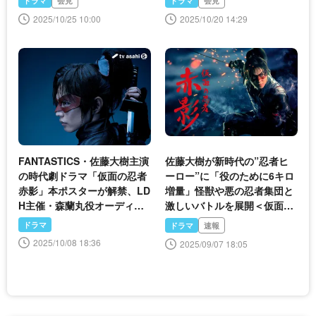
ドラマ
会見
ドラマ
会見
2025/10/25 10:00
2025/10/20 14:29
FANTASTICS・佐藤大樹主演
佐藤大樹が新時代の”忍者ヒ
の時代劇ドラマ「仮面の忍者
ーロー”に「役のために6キロ
赤影」本ポスターが解禁、LD
増量」怪獣や悪の忍者集団と
H主催・森蘭丸役オーディシ
激しいバトルを展開＜仮面の
ョンも放送開始
忍者 赤影＞
ドラマ
ドラマ
速報
2025/10/08 18:36
2025/09/07 18:05