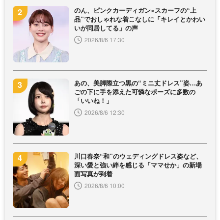
のん、ピンクカーディガン×スカーフの“上
品”でおしゃれな着こなしに「キレイとかわい
いが同居してる」の声
2026/8/6 17:30
あの、美脚際立つ黒の“ミニ丈ドレス”姿…あ
ごの下に手を添えた可憐なポーズに多数の
「いいね！」
2026/8/6 12:30
川口春奈“和”のウェディングドレス姿など、
深い愛と強い絆を感じる「ママせか」の新場
面写真が到着
2026/8/6 10:00