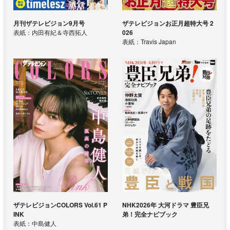
月刊ザテレビジョン9月号
ザテレビジョンお正月超特大号 2
表紙：内田有紀＆寺西拓人
026
表紙：Travis Japan
ザテレビジョンCOLORS Vol.61 P
NHK2026年 大河ドラマ 豊臣兄
INK
弟！完全ナビブック
表紙：中島健人