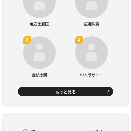
亀石太夏匡
広瀬珠実
金杉太朗
中ムラサトコ
もっと見る