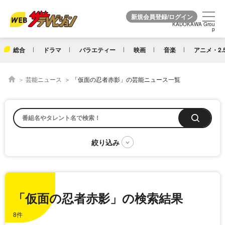
KADOKAWA Grou
KADOKAWA Grou
p
p
総合
ドラマ
バラエティー
映画
音楽
アニメ・2.
芸能ニュース
「仮面の忍者赤影」の芸能ニュース一覧
「仮面の忍者赤影」の検索結果
8件