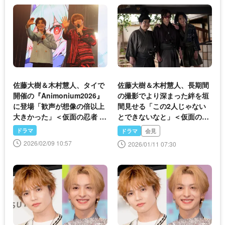
佐藤大樹＆木村慧人、タイで
佐藤大樹＆木村慧人、長期間
開催の『Animonium2026』
の撮影でより深まった絆を垣
に登場「歓声が想像の倍以上
間見せる「この2人じゃない
大きかった」＜仮面の忍者 赤
とできないなと」＜仮面の忍
影＞
者 赤影＞
ドラマ
ドラマ
会見
2026/02/09 10:57
2026/01/11 07:30