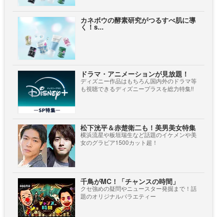
カネボウの酵素研究がつるすべ肌に導
く！s...
ドラマ・アニメーションが見放題！
ディズニー作品はもちろん国内外のドラマ等
も視聴できるディズニープラスを総力特集!!
松下洸平＆赤楚衛二も！美男美女特集
横浜流星や板垣瑞生など話題のイケメンや美
女のグラビア1500カット超！
千鳥がMC！「チャンスの時間」
クセ強めの疑問やニュースター発掘まで！話
題のオリジナルバラエティー