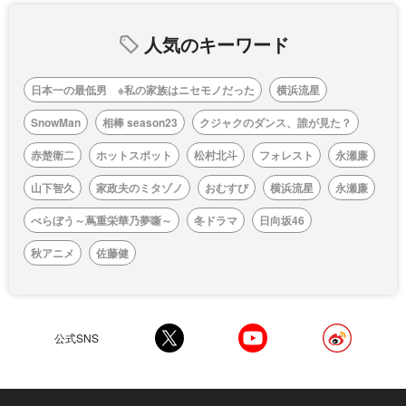
人気のキーワード
日本一の最低男 ※私の家族はニセモノだった
横浜流星
SnowMan
相棒 season23
クジャクのダンス、誰が見た？
赤楚衛二
ホットスポット
松村北斗
フォレスト
永瀬廉
山下智久
家政夫のミタゾノ
おむすび
横浜流星
永瀬廉
べらぼう～蔦重栄華乃夢噺～
冬ドラマ
日向坂46
秋アニメ
佐藤健
公式SNS