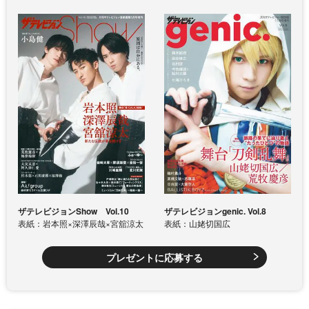
ザテレビジョンShow Vol.10
ザテレビジョンgenic. Vol.8
表紙：岩本照×深澤辰哉×宮舘涼太
表紙：山姥切国広
プレゼントに応募する