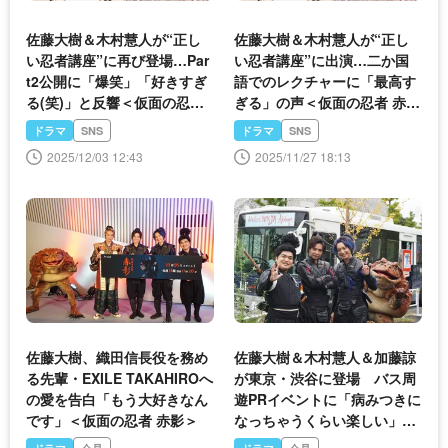
佐藤大樹＆木村慧人が“正し
佐藤大樹＆木村慧人が“正し
い忍者講座”に再び登場…Par
い忍者講座”に出演…二か国
t2公開に「爆笑」「好きすぎ
語でのレクチャーに「最高す
る(笑)」と反響＜仮面の忍者
ぎる」の声＜仮面の忍者 赤影
赤影＞
＞
ドラマ
SNS
ドラマ
SNS
2025/12/03 12:43
2025/11/27 18:13
佐藤大樹、織田信長役を務め
佐藤大樹＆木村慧人＆加藤諒
る先輩・EXILE TAKAHIROへ
が東京・渋谷に登場 バス周
の愛を告白「もう大好きなん
遊PRイベントに「病みつきに
です」＜仮面の忍者 赤影＞
なっちゃうくらい楽しい」＜
仮面の忍者 赤影＞